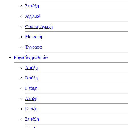
Στ τάξη
Αγγλικά
Φυσική Αγωγή
Μουσική
Έγγραφα
Εργασίες μαθητών
Α τάξη
Β τάξη
Γ τάξη
Δ τάξη
Ε τάξη
Στ τάξη