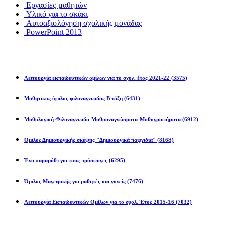
Εργασίες μαθητών
Υλικό για το σκάκι
Αυτοαξιολόγηση σχολικής μονάδας
PowerPoint 2013
Εκπ/κοί Όμιλοι
Λειτουργία εκπαιδευτικών ομίλων για το σχολ. έτος 2021-22
(3575)
Μαθητικος όμιλος φιλαναγνωσίας Β τάξη
(6431)
Μυθολογική Φιλαναγνωσία-Μυθοαναγνώσματα-Μυθογραφήματα
(6912)
Όμιλος Δημιουργικής σκέψης "Δημιουργικά παιχνιδια"
(8168)
Ένα παραμύθι για τους πρόσφυγες
(6295)
Όμιλος Μαγειρικής για μαθητές και γονείς
(7476)
Λειτουργία Εκπαιδευτικών Ομίλων για το σχολ. Έτος 2015-16
(7032)