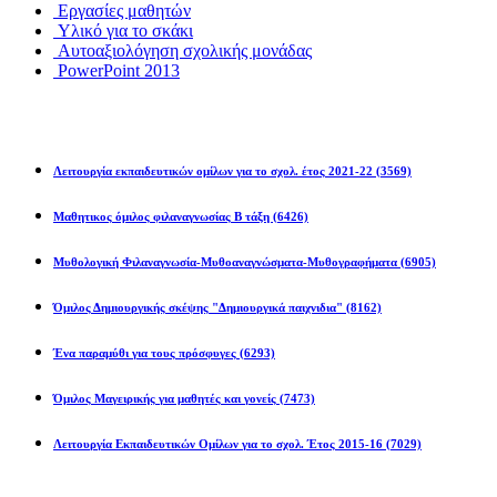
Εργασίες μαθητών
Υλικό για το σκάκι
Αυτοαξιολόγηση σχολικής μονάδας
PowerPoint 2013
Εκπ/κοί Όμιλοι
Λειτουργία εκπαιδευτικών ομίλων για το σχολ. έτος 2021-22
(3569)
Μαθητικος όμιλος φιλαναγνωσίας Β τάξη
(6426)
Μυθολογική Φιλαναγνωσία-Μυθοαναγνώσματα-Μυθογραφήματα
(6905)
Όμιλος Δημιουργικής σκέψης "Δημιουργικά παιχνιδια"
(8162)
Ένα παραμύθι για τους πρόσφυγες
(6293)
Όμιλος Μαγειρικής για μαθητές και γονείς
(7473)
Λειτουργία Εκπαιδευτικών Ομίλων για το σχολ. Έτος 2015-16
(7029)