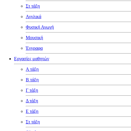
Στ τάξη
Αγγλικά
Φυσική Αγωγή
Μουσική
Έγγραφα
Εργασίες μαθητών
Α τάξη
Β τάξη
Γ τάξη
Δ τάξη
Ε τάξη
Στ τάξη