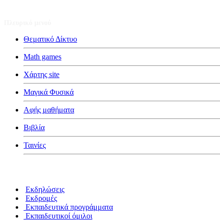
Πλευρικό μενού
Θεματικό Δίκτυο
Math games
Χάρτης site
Μαγικά Φυσικά
Αφής μαθήματα
Βιβλία
Ταινίες
Κατηγορίες
Εκδηλώσεις
Εκδρομές
Εκπαιδευτικά προγράμματα
Εκπαιδευτικοί όμιλοι