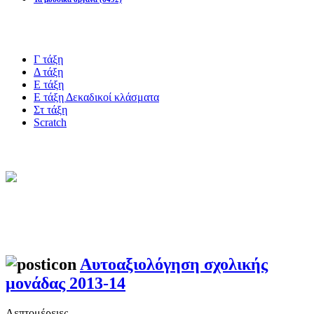
Blogs υλικό
Γ τάξη
Δ τάξη
Ε τάξη
Ε τάξη Δεκαδικοί κλάσματα
Στ τάξη
Scratch
Πιστοποίηση esafety
Θεματικό Δίκτυο
Αυτοαξιολόγηση σχολικής
μονάδας 2013-14
Λεπτομέρειες