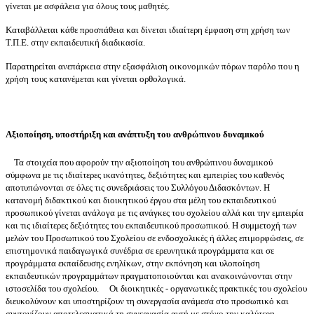
γίνεται με ασφάλεια για όλους τους μαθητές.
Καταβάλλεται κάθε προσπάθεια και δίνεται ιδιαίτερη έμφαση στη χρήση των
Τ.Π.Ε. στην εκπαιδευτική διαδικασία.
Παρατηρείται ανεπάρκεια στην εξασφάλιση οικονομικών πόρων παρόλο που η
χρήση τους κατανέμεται και γίνεται ορθολογικά.
Αξιοποίηση, υποστήριξη και ανάπτυξη του ανθρώπινου δυναμικού
Τα στοιχεία που αφορούν τ
ην αξιοποίηση του ανθρώπινου δυναμικού
σύμφωνα με τις ιδιαίτερες ικανότητες, δεξιότητες και εμπειρίες του καθενός
αποτυπώνονται σε όλες τις συνεδριάσεις του Συλλόγου Διδασκόντων. Η
κατανομή διδακτικού και διοικητικού έργου στα μέλη του εκπαιδευτικού
προσωπικού γίνεται ανάλογα με τις ανάγκες του σχολείου αλλά και την εμπειρία
και τις ιδιαίτερες δεξιότητες του εκπαιδευτικού προσωπικού. Η συμμετοχή των
μελών του Προσωπικού του Σχολείου σε ενδοσχολικές ή άλλες επιμορφώσεις, σε
επιστημονικά παιδαγωγικά συνέδρια σε ερευνητικά προγράμματα και σε
προγράμματα εκπαίδευσης ενηλίκων, στην εκπόνηση και υλοποίηση
εκπαιδευτικών προγραμμάτων πραγματοποιούνται και ανακοινώνονται στην
ιστοσελίδα του σχολείου. Οι διοικητικές - οργανωτικές πρακτικές του σχολείου
διευκολύνουν και υποστηρίζουν τη συνεργασία ανάμεσα στο προσωπικό και
συντονίζουν αποτελεσματικά τη συνεργασία αυτή με στόχο την καλύτερη