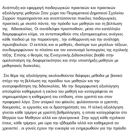
Ανάπτυξη και εφαρμογή παιδαγωγικών πρακτικών και πρακτικών
αξιολόγησης μαθητών.Στον χώρο του Πειραματικού Δημοτικού Σχολείου
Σερρών παρατηρούνται και αναπτύσσονται ποικίλες παιδαγωγικές
πρακτικές με σκοπό πάντα, την πρόοδο των μαθητών και τη βελτίωση
της διδασκαλίας. Οι συνάδελφοι προσπαθούν, μέσα στο κατάλληλο
διαμορφωμένο κλίμα, να ανταποκριθούν στις εξατομικευμένες ανάγκες
κάθε παιδιού με την παρακίνηση , την ενθάρρυνση και την ανάληψη
πρωτοβουλιών. Ο εκπ/κός και οι μαθητές, ιδιαίτερα των μεγάλων τάξεων,
συνδιαμορφώνουν το πλαίσιο και τον κανονισμό λειτουργίας της σχολικής
τάξης. Επίσης ο θεσμός της Ενισχυτικής Διδασκαλίας βοηθά στην
ομαλοποίηση της διαφορετικότητας και στην υποστήριξη μαθητών με
μαθησιακές δυσκολίες.
Στο θέμα της αξιολόγησης ακολουθούνται διάφορες μέθοδοι με βασικό
στόχο την τη βελτίωση της προόδου των μαθητών και την
ανατροφοδότηση της διδασκαλίας. Με την διαμορφωτική αξιολόγηση
αποτιμάται καθημερινά η εικόνα του μαθητή και καταγράφεται σε
σημειωματάριο η καθημερινή του επίδοση, στον γραπτό και στον
προφορικό λόγο. Στον ατομικό του φάκελο, φυλάσσονται οι γραπτές
δοκιμασίες, οι εργασίες και οι δραστηριότητές του. Η τελική αξιολόγηση
γίνεται κάθε τρίμηνο με γραπτή βαθμολόγηση, η οποία καταγράφεται στο
Μητρώο των Μαθητών αλλά και ηλεκτρονικά. Στην αρχή κάθε σχολικού
έτους, κάθε τρίμηνο, μια ώρα την εβδομάδα αλλά και καθημερινά αν
χρειαστεί , οι γονείς έχουν την ευκαιρία να ενημερωθούν για την πρόοδο