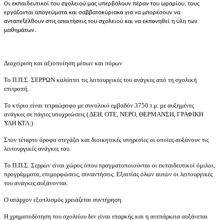
Οι εκπαιδευτικοί του σχολειού μας υπερβάλουν πέραν του ωραρίου, τους
εργάζονται απογεύματα και σαββατοκύριακα για να μπορέσουν να
ανταπεξέλθουν στις απαιτήσεις του σχολειού και να εκπονηθεί η ύλη των
μαθημάτων.
Διαχείριση και αξιοποίηση μέσων και πόρων
Το Π.Π.Σ. ΣΕΡΡΩΝ καλύπτει τις λειτουργικές του ανάγκες από τη σχολική
επιτροπή.
Το κτίριο είναι τετραώροφο με συνολικό εμβαδόν 3750.τ.μ. με αυξημένες
ανάγκες σε πάγιες υποχρεώσεις ( ΔΕΗ, ΟΤΕ, ΝΕΡΟ, ΘΕΡΜΑΝΣΗ, ΓΡΑΦΙΚΗ
ΥΛΗ ΚΤΛ.)
Στον τέταρτο όροφο στεγάζει και διοικητικές υπηρεσίες οι οποίες αυξάνουν τις
λειτουργικές ανάγκες του.
Το Π.Π.Σ. Σερρών είναι χώρος όπου πραγματοποιούνται οι εκπαιδευτικοί όμιλοι,
προγράμματα, επιμορφώσεις, συναντήσεις. Εξαιτίας όλων αυτών οι λειτουργικές
του ανάγκες αυξάνονται.
Ο υπάρχον εξοπλισμός χρειάζεται συντήρηση.
Η χρηματοδότηση του σχολείου δεν είναι επαρκής και η ανεπάρκεια αυξάνεται