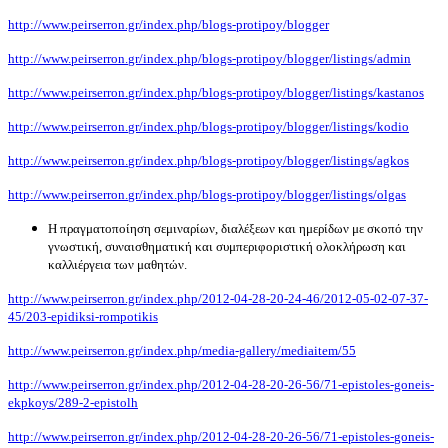
http://www.peirserron.gr/index.php/blogs-protipoy/blogger
http
://
www
.
peirserron
.
gr
/
index
.
php
/
blogs
-
protipoy
/
blogger
/
listings
/
admin
http
://
www
.
peirserron
.
gr
/
index
.
php
/
blogs
-
protipoy
/
blogger
/
listings
/
kastanos
http
://
www
.
peirserron
.
gr
/
index
.
php
/
blogs
-
protipoy
/
blogger
/
listings
/
kodio
http
://
www
.
peirserron
.
gr
/
index
.
php
/
blogs
-
protipoy
/
blogger
/
listings
/
agkos
http
://
www
.
peirserron
.
gr
/
index
.
php
/
blogs
-
protipoy
/
blogger
/
listings
/
olgas
Η πραγματοποίηση σεμιναρίων, διαλέξεων και ημερίδων με σκοπό την
γνωστική, συναισθηματική και συμπεριφοριστική ολοκλήρωση και
καλλιέργεια των μαθητών.
http://www.peirserron.gr/index.php/2012-04-28-20-24-46/2012-05-02-07-37-
45/203-epidiksi-rompotikis
http://www.peirserron.gr/index.php/media-gallery/mediaitem/55
http://www.peirserron.gr/index.php/2012-04-28-20-26-56/71-epistoles-goneis-
ekpkoys/289-2-epistolh
http
://
www
.
peirserron
.
gr
/
index
.
php
/2012-04-28-20-26-56/71-
epistoles
-
goneis
-