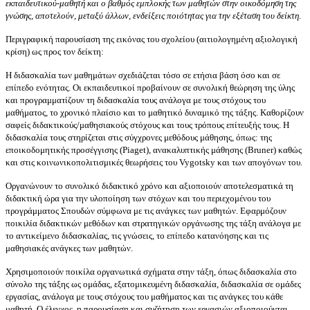
εκπαιδευτικού-μαθητή και ο βαθμός εμπλοκής των μαθητών στην οικοδόμηση της
γνώσης, αποτελούν, μεταξύ άλλων, ενδείξεις ποιότητας για την εξέταση του δείκτη
.
Περιγραφική παρουσίαση της εικόνας του σχολείου (αιτιολογημένη αξιολογική
κρίση) ως προς τον δείκτη:
Η διδασκαλία των μαθημάτων σχεδιάζεται τόσο σε ετήσια βάση όσο και σε
επίπεδο ενότητας. Οι εκπαιδευτικοί προβαίνουν σε συνολική θεώρηση της ύλης
και προγραμματίζουν τη διδασκαλία τους ανάλογα με τους στόχους του
μαθήματος, το χρονικό πλαίσιο και το μαθητικό δυναμικό της τάξης. Καθορίζουν
σαφείς διδακτικούς/μαθησιακούς στόχους και τους τρόπους επίτευξής τους. Η
διδασκαλία τους στηρίζεται στις σύγχρονες μεθόδους μάθησης, όπως: της
εποικοδομητικής προσέγγισης (
Piaget
), ανακαλυπτικής μάθησης (
Bruner
) καθώς
και στις κοινωνικοπολιτισμικές θεωρήσεις του
Vygotsky
και των απογόνων του.
Οργανώνουν το συνολικό διδακτικό χρόνο και αξιοποιούν αποτελεσματικά τη
διδακτική ώρα για την υλοποίηση των στόχων και του περιεχομένου του
προγράμματος Σπουδών σύμφωνα με τις ανάγκες των μαθητών. Εφαρμόζουν
ποικιλία διδακτικών μεθόδων και στρατηγικών οργάνωσης της τάξη ανάλογα με
το αντικείμενο διδασκαλίας, τις γνώσεις, το επίπεδο κατανόησης και τις
μαθησιακές ανάγκες των μαθητών.
Χρησιμοποιούν ποικίλα οργανωτικά σχήματα στην τάξη, όπως διδασκαλία στο
σύνολο της τάξης ως ομάδας, εξατομικευμένη διδασκαλία, διδασκαλία σε ομάδες
εργασίας, ανάλογα με τους στόχους του μαθήματος και τις ανάγκες του κάθε
μαθητή. Ο έλεγχος, η παρουσίαση και συζήτηση των εργασιών αξιοποιούνται