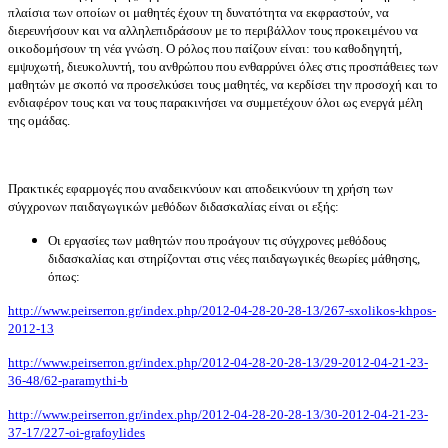
πλαίσια των οποίων οι μαθητές έχουν τη δυνατότητα να εκφραστούν, να
διερευνήσουν και να αλληλεπιδράσουν με το περιβάλλον τους προκειμένου να
οικοδομήσουν τη νέα γνώση. Ο ρόλος που παίζουν είναι: του καθοδηγητή,
εμψυχωτή, διευκολυντή, του ανθρώπου που ενθαρρύνει όλες στις προσπάθειες των
μαθητών
με σκοπό να
προσελκύσει τους μαθητές, να κερδίσει την προσοχή και το
ενδιαφέρον τους και να τους παρακινήσει να συμμετέχουν όλοι ως ενεργά μέλη
της ομάδας.
Πρακτικές εφαρμογές που αναδεικνύουν και αποδεικνύουν τη χρήση των
σύγχρονων παιδαγωγικών μεθόδων διδασκαλίας είναι οι εξής:
Οι εργασίες των μαθητών που προάγουν τις σύγχρονες μεθόδους
διδασκαλίας και στηρίζονται στις νέες παιδαγωγικές θεωρίες μάθησης,
όπως:
http://www.peirserron.gr/index.php/2012-04-28-20-28-13/267-sxolikos-khpos-
2012-13
http://www.peirserron.gr/index.php/2012-04-28-20-28-13/29-2012-04-21-23-
36-48/62-paramythi-b
http://www.peirserron.gr/index.php/2012-04-28-20-28-13/30-2012-04-21-23-
37-17/227-oi-grafoylides