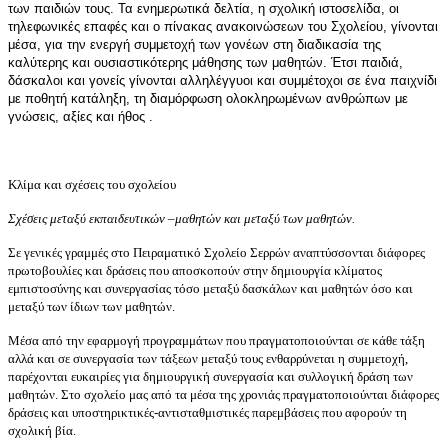
των παιδιών τους. Τα ενημερωτικά δελτία, η σχολική ιστοσελίδα, οι
τηλεφωνικές επαφές και ο πίνακας ανακοινώσεων του Σχολείου, γίνονται
μέσα, για την ενεργή συμμετοχή των γονέων στη διαδικασία της
καλύτερης και ουσιαστικότερης μάθησης των μαθητών. Έτσι παιδιά,
δάσκαλοι και γονείς γίνονται αλληλέγγυοι και συμμέτοχοι σε ένα παιχνίδι
με ποθητή κατάληξη, τη διαμόρφωση ολοκληρωμένων ανθρώπων με
γνώσεις, αξίες και ήθος .
Κλίμα και σχέσεις του σχολείου
Σχέσεις μεταξύ εκπαιδευτικών –μαθητών και μεταξύ των μαθητών.
Σε γενικές γραμμές στο Πειραματικό Σχολείο Σερρών αναπτύσσονται διάφορες
πρωτοβουλίες και δράσεις που αποσκοπούν στην δημιουργία κλίματος
εμπιστοσύνης και συνεργασίας τόσο μεταξύ δασκάλων και μαθητών όσο και
μεταξύ των ίδιων των μαθητών.
Μέσα από την εφαρμογή προγραμμάτων που πραγματοποιούνται σε κάθε τάξη
αλλά και σε συνεργασία των τάξεων μεταξύ τους ενθαρρύνεται η συμμετοχή,
παρέχονται ευκαιρίες για δημιουργική συνεργασία και συλλογική δράση των
μαθητών. Στο σχολείο μας από τα μέσα της χρονιάς πραγματοποιούνται διάφορες
δράσεις και υποστηρικτικές-αντισταθμιστικές παρεμβάσεις που αφορούν τη
σχολική βία.