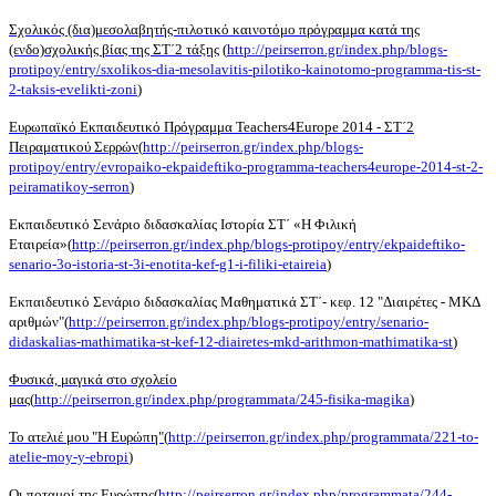
Σχολικός (δια)μεσολαβητής-πιλοτικό καινοτόμο πρόγραμμα κατά της
(ενδο)σχολικής βίας της ΣΤ΄2 τάξης
(
http://peirserron.gr/index.php/blogs-
protipoy/entry/sxolikos-dia-mesolavitis-pilotiko-kainotomo-programma-tis-st-
2-taksis-evelikti-zoni
)
Ευρωπαϊκό Εκπαιδευτικό Πρόγραμμα Teachers4Europe 2014 - ΣΤ΄2
Πειραματικού Σερρών
(
http://peirserron.gr/index.php/blogs-
protipoy/entry/evropaiko-ekpaideftiko-programma-teachers4europe-2014-st-2-
peiramatikoy-serron
)
Εκπαιδευτικό Σενάριο διδασκαλίας Ιστορία ΣΤ΄ «Η Φιλική
Εταιρεία»(
http://peirserron.gr/index.php/blogs-protipoy/entry/ekpaideftiko-
senario-3o-istoria-st-3i-enotita-kef-g1-i-filiki-etaireia
)
Εκπαιδευτικό Σενάριο διδασκαλίας Μαθηματικά ΣΤ΄- κεφ. 12 "Διαιρέτες - ΜΚΔ
αριθμών"(
http://peirserron.gr/index.php/blogs-protipoy/entry/senario-
didaskalias-mathimatika-st-kef-12-diairetes-mkd-arithmon-mathimatika-st
)
Φυσικά, μαγικά στο σχολείο
μας
(
http://peirserron.gr/index.php/programmata/245-fisika-magika
)
Το ατελιέ μου "Η Ευρώπη"
(
http://peirserron.gr/index.php/programmata/221-to-
atelie-moy-y-ebropi
)
Οι ποταμοί της Ευρώπης
(
http://peirserron.gr/index.php/programmata/244-