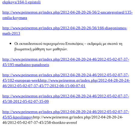
ekpkoys
/164-1-
epistoli
http
://
www
.
peirserron
.
gr
/
index
.
php
/2012-04-28-20-26-56/2-
uncategorised
/135-
omlia
-
koymara
http
://
www
.
peirserron
.
gr
/
index
.
php
/2012-04-28-20-26-56/166-
diagonismos
-
math
-2013
Οι εκπαιδευτικού περιεχομένου Επισκέψεις
– εκδρομές με σκοπό τη
βιωματική μάθηση των μαθητών.
http://www.peirserron.gr/index.php/2012-04-28-20-24-46/2012-05-02-07-37-
45/195-mathaino-paradoseis
http://www.peirserron.gr/index.php/2012-04-28-20-24-46/2012-05-02-07-37-
45/102-european-week
http://www.peirserron.gr/index.php/2012-04-28-20-24-
46/2012-05-02-07-37-45/77-2012-06-15-00-07-01
http://www.peirserron.gr/index.php/2012-04-28-20-24-46/2012-05-02-07-37-
45/38-2012-05-02-07-35-09
http://www.peirserron.gr/index.php/2012-04-28-20-24-46/2012-05-02-07-37-
45/65-kpeolimpoy
http://www.peirserron.gr/index.php/2012-04-28-20-24-
46/2012-05-02-07-37-45/258-thorikto-averof