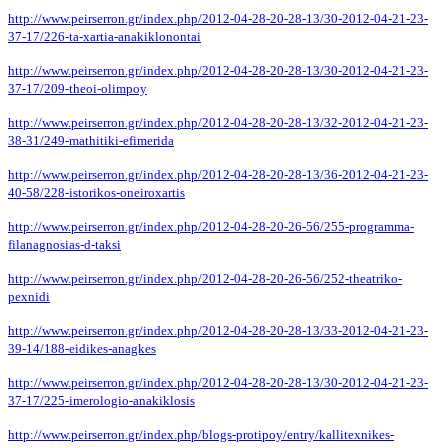
http://www.peirserron.gr/index.php/2012-04-28-20-28-13/30-2012-04-21-23-
37-17/226-ta-xartia-anakiklonontai
http://www.peirserron.gr/index.php/2012-04-28-20-28-13/30-2012-04-21-23-
37-17/209-theoi-olimpoy
http://www.peirserron.gr/index.php/2012-04-28-20-28-13/32-2012-04-21-23-
38-31/249-mathitiki-efimerida
http://www.peirserron.gr/index.php/2012-04-28-20-28-13/36-2012-04-21-23-
40-58/228-istorikos-oneiroxartis
http://www.peirserron.gr/index.php/2012-04-28-20-26-56/255-programma-
filanagnosias-d-taksi
http://www.peirserron.gr/index.php/2012-04-28-20-26-56/252-theatriko-
pexnidi
http://www.peirserron.gr/index.php/2012-04-28-20-28-13/33-2012-04-21-23-
39-14/188-eidikes-anagkes
http://www.peirserron.gr/index.php/2012-04-28-20-28-13/30-2012-04-21-23-
37-17/225-imerologio-anakiklosis
http
://
www
.
peirserron
.
gr
/
index
.
php
/
blogs
-
protipoy
/
entry
/
kallitexnikes
-