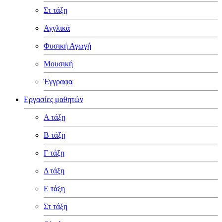
Στ τάξη
Αγγλικά
Φυσική Αγωγή
Μουσική
Έγγραφα
Εργασίες μαθητών
Α τάξη
Β τάξη
Γ τάξη
Δ τάξη
Ε τάξη
Στ τάξη