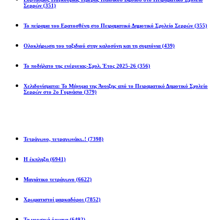
Σερρών
(351)
Το πείραμα του Ερατοσθένη στο Πειραματικό Δημοτικό Σχολείο Σερρών
(355)
Ολοκλήρωση του ταξιδιού στην καλοσύνη και τη συμπόνια
(439)
Το ποδήλατο της ενέργειας-Σχολ. Έτος 2025-26
(356)
Χελιδονίσματα: Το Μήνυμα της Άνοιξης από το Πειραματικό Δημοτικό Σχολείο
Σερρών στο 2ο Γυμνάσιο
(379)
Προβλήματα
Τετράγωνο, τετραγωνάκι..!
(7398)
Η έκπληξη
(6941)
Μαγιάτικο τετράγωνο
(6622)
Χρωματιστοί μαρκαδόροι
(7852)
Τα μουσικά όργανα
(6492)