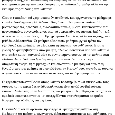
συστηματικά για την ανατροφοδότηση της εκπαιδευτικής πράξης αλλά και την
εκτίμηση της επίδοσης των μαθητών.
Όλοι οι εκπαιδευτικοί χρησιμοποιούν, αναζητούν και οργανώνουν το μάθημα με
κατάλληλα-σύγχρονα μέσα διδασκαλίας, όπως: ηλεκτρονικό υπολογιστή,
βιντεοπροβολέα, πρόπλασμα, διαδραστικό πίνακα, βίντεο, κασετοφωνάκι για
ηχογραφημένες συνεντεύξεις, γεωμετρικά στερεά, πίνακα, χάρακα, διαβήτη, κ.ά.
σύμφωνα με τις απαιτήσεις του Προγράμματος Σπουδών, αλλά και τις σύγχρονες
μεθόδους διδασκαλίας. Οι μαθητές αξιοποιούν με δημιουργικό τρόπο τον
εξοπλισμό και τα διαθέσιμα μέσα κατά τη διάρκεια του μαθήματος. Έτσι,
η
γνώση δε «μεταβιβάζεται» στον μαθητή, αλλά δημιουργείται από τον μαθητή ο
οποίος δρα και επικοινωνεί μέσα σε συγκεκριμένα κοινωνικά και πολιτισμικά
πλαίσια. Αναπτύσσονται δραστηριότητες που ευνοούν την κριτική και
στοχαστική σκέψη, τη συμμετοχική και συνεργατική μάθηση και δίνουν τη
δυνατότητα στους μαθητές να ανακαλύψουν, να διερευνήσουν τις γνώσεις τους, να
οργανώσουν και να καταγράψουν τις σκέψεις και τα συμπεράσματα τους.
Οι εργασίες που ανατίθενται στους μαθητές υποστηρίζουν και επεκτείνουν τους
στόχους και το περιεχόμενο διδασκαλίας και είναι αναλόγου βαθμού και
επιπέδου δυσκολίας με τις δυνατότητες των μαθητών. Οι μαθητές συμμετέχουν σε
ομαδικές-εταιρικές εργασίες και συνεργάζονται αποτελεσματικά σε ομάδες
διαφορετικής σύνθεσης και μεγέθους.
Οι εκπαιδευτικοί ενθαρρύνουν την ενεργό συμμετοχή των μαθητών στη
διαδικασία της μάθησης, οργανώνουν διδακτικές καταστάσεις και μαθήματα, στα