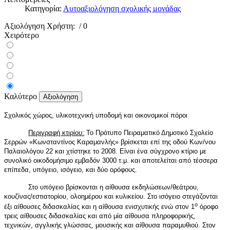
Κατηγορία:
Αυτοαξιολόγηση σχολικής μονάδας
Αξιολόγηση Χρήστη:
/ 0
Χειρότερο
Καλύτερο
Σχολικός χώρος, υλικοτεχνική υποδομή και οικονομικοί πόροι
Περιγραφή κτιρίου:
Το Πρότυπο Πειραματικό Δημοτικό Σχολείο
Σερρών «Κωνσταντίνος Καραμανλής» βρίσκεται επί της οδού Κων/νου
Παλαιολόγου 22 και χτίστηκε το 2008. Είναι ένα σύγχρονο κτίριο με
συνολικό οικοδομήσιμο εμβαδόν 3000 τ.μ. και αποτελείται από τέσσερα
επίπεδα, υπόγειο, ισόγειο, και δύο ορόφους.
Στο υπόγειο βρίσκονται η αίθουσα εκδηλώσεων/θεάτρου,
κουζίνας/εστιατορίου, ολοημέρου και κυλικείου. Στο ισόγειο στεγάζονται
ο
έξι αίθουσες διδασκαλίας και η αίθουσα ενισχυτικής ενώ στον 1
όροφο
τρεις αίθουσες διδασκαλίας και από μία αίθουσα πληροφορικής,
τεχνικών, αγγλικής γλώσσας, μουσικής και αίθουσα παραμυθιού. Στον