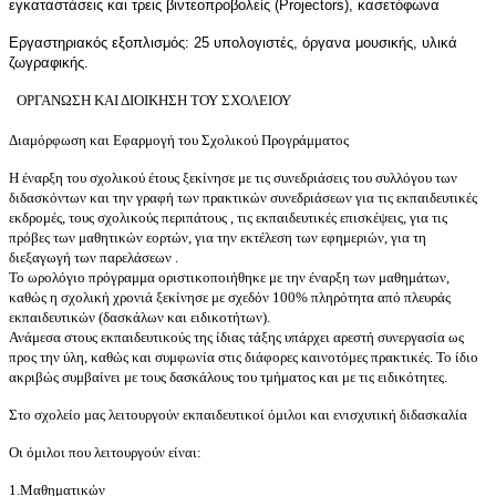
εγκαταστάσεις και τρεις βιντεοπροβολείς (Projectors), κασετόφωνα
Εργαστηριακός εξοπλισμός:
25 υπολογιστές, όργανα μουσικής, υλικά
ζωγραφικής.
ΟΡΓΑΝΩΣΗ ΚΑΙ ΔΙΟΙΚΗΣΗ ΤΟΥ ΣΧΟΛΕΙΟΥ
Διαμόρφωση και Εφαρμογή του Σχολικού Προγράμματος
Η έναρξη του σχολικού έτους ξεκίνησε με τις συνεδριάσεις του συλλόγου των
διδασκόντων και την γραφή των πρακτικών συνεδριάσεων για τις εκπαιδευτικές
εκδρομές, τους σχολικούς περιπάτους , τις εκπαιδευτικές επισκέψεις, για τις
πρόβες των μαθητικών εορτών, για την εκτέλεση των εφημεριών, για τη
διεξαγωγή των παρελάσεων .
Το ωρολόγιο πρόγραμμα οριστικοποιήθηκε με την έναρξη των μαθημάτων,
καθώς η σχολική χρονιά ξεκίνησε με σχεδόν 100% πληρότητα από πλευράς
εκπαιδευτικών (δασκάλων και ειδικοτήτων).
Ανάμεσα στους εκπαιδευτικούς της ίδιας τάξης υπάρχει αρεστή συνεργασία ως
προς την ύλη, καθώς και συμφωνία στις διάφορες καινοτόμες πρακτικές. Το ίδιο
ακριβώς συμβαίνει με τους δασκάλους του τμήματος και με τις ειδικότητες.
Στο σχολείο μας λειτουργούν εκπαιδευτικοί όμιλοι και ενισχυτική διδασκαλία
Οι όμιλοι που λειτουργούν είναι:
1.Μαθηματικών