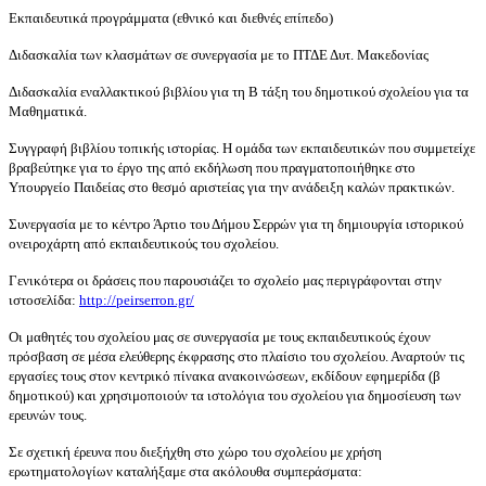
Εκπαιδευτικά προγράμματα (εθνικό και διεθνές επίπεδο)
Διδασκαλία των κλασμάτων σε συνεργασία με το ΠΤΔΕ Δυτ. Μακεδονίας
Διδασκαλία εναλλακτικού βιβλίου για τη Β τάξη του δημοτικού σχολείου για τα
Μαθηματικά.
Συγγραφή βιβλίου τοπικής ιστορίας. Η ομάδα των εκπαιδευτικών που συμμετείχε
βραβεύτηκε για το έργο της από εκδήλωση που πραγματοποιήθηκε στο
Υπουργείο Παιδείας στο θεσμό αριστείας για την ανάδειξη καλών πρακτικών.
Συνεργασία με το κέντρο Άρτιο του Δήμου Σερρών για τη δημιουργία ιστορικού
ονειροχάρτη από εκπαιδευτικούς του σχολείου.
Γενικότερα οι δράσεις που παρουσιάζει το σχολείο μας περιγράφονται στην
ιστοσελίδα:
http://peirserron.gr/
Οι μαθητές του σχολείου μας σε συνεργασία με τους εκπαιδευτικούς έχουν
πρόσβαση σε μέσα ελεύθερης έκφρασης στο πλαίσιο του σχολείου. Αναρτούν τις
εργασίες τους στον κεντρικό πίνακα ανακοινώσεων, εκδίδουν εφημερίδα (β
δημοτικού) και χρησιμοποιούν τα ιστολόγια του σχολείου για δημοσίευση των
ερευνών τους.
Σε σχετική έρευνα που διεξήχθη στο χώρο του σχολείου με χρήση
ερωτηματολογίων καταλήξαμε στα ακόλουθα συμπεράσματα: