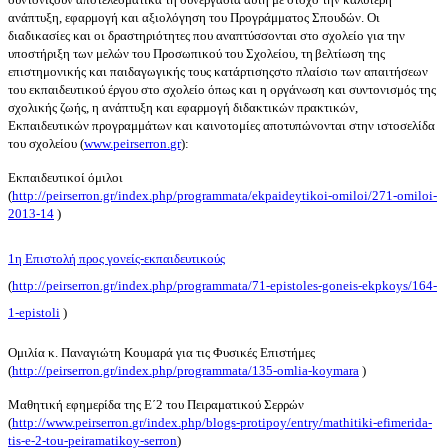
ανάπτυξη, εφαρμογή και αξιολόγηση του Προγράμματος Σπουδών. Οι
διαδικασίες και οι δραστηριότητες που αναπτύσσονται στο σχολείο για την
υποστήριξη των μελών του Προσωπικού του Σχολείου,
τη
βελτίωση της
επιστημονικής και παιδαγωγικής τους κατάρτισηςστο πλαίσιο των απαιτήσεων
του εκπαιδευτικού έργου στο σχολείο όπως και η οργάνωση και συντονισμός της
σχολικής ζωής, η ανάπτυξη και εφαρμογή διδακτικών πρακτικών,
Εκπαιδευτικών προγραμμάτων και καινοτομίες αποτυπώνονται στην ιστοσελίδα
του σχολείου (
www
.
peirserron
.
gr
):
Εκπαιδευτικοί όμιλοι
(
http://peirserron.gr/index.php/programmata/ekpaideytikoi-omiloi/271-omiloi-
2013-14
)
1η Επιστολή προς γονείς-εκπαιδευτικούς
(
http://peirserron.gr/index.php/programmata/71-epistoles-goneis-ekpkoys/164-
1-epistoli
)
Ομιλία κ. Παναγιώτη Κουμαρά για τις Φυσικές Επιστήμες
(
http://peirserron.gr/index.php/programmata/135-omlia-koymara
)
Μαθητική εφημερίδα της Ε΄2 του Πειραματικού Σερρών
(
http
://
www
.
peirserron
.
gr
/
index
.
php
/
blogs
-
protipoy
/
entry
/
mathitiki
-
efimerida
-
tis
-
e
-2-
tou
-
peiramatikoy
-
serron
)