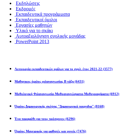
Εκδηλώσεις
Εκδρομές
Εκπαιδευτικά προγράμματα
Εκπαιδευτικοί όμιλοι
Εργασίες μαθητών
Υλικό για το σκάκι
Αυτοαξιολόγηση σχολικής μονάδας
PowerPoint 2013
Εκπ/κοί Όμιλοι
Λειτουργία εκπαιδευτικών ομίλων για το σχολ. έτος 2021-22
(3577)
Μαθητικος όμιλος φιλαναγνωσίας Β τάξη
(6431)
Μυθολογική Φιλαναγνωσία-Μυθοαναγνώσματα-Μυθογραφήματα
(6912)
Όμιλος Δημιουργικής σκέψης "Δημιουργικά παιχνιδια"
(8168)
Ένα παραμύθι για τους πρόσφυγες
(6296)
Όμιλος Μαγειρικής για μαθητές και γονείς
(7476)