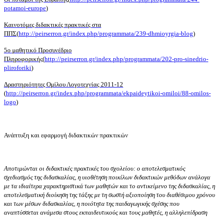
potamoi-europe
)
Καινοτόμες διδακτικές πρακτικές στα
ΠΠΣ
(
http://peirserron.gr/index.php/programmata/239-dhmioyrgia-blog
)
5ο μαθητικό Προσυνέδριο
Πληροφορικής
(
http://peirserron.gr/index.php/programmata/202-pro-sinedrio-
pliroforiki
)
Δραστηριότητες Ομίλου Λογοτεχνίας 2011-12
(
http://peirserron.gr/index.php/programmata/ekpaideytikoi-omiloi/88-omilos-
logo
)
Ανάπτυξη και εφαρμογή διδακτικών πρακτικών
Αποτιμώνται οι διδακτικές πρακτικές του σχολείου: ο αποτελεσματικός
σχεδιασμός της διδασκαλίας, η υιοθέτηση ποικίλων διδακτικών μεθόδων ανάλογα
με τα ιδιαίτερα χαρακτηριστικά των μαθητών και το αντικείμενο της διδασκαλίας, η
αποτελεσματική διοίκηση της τάξης με τη σωστή αξιοποίηση του διαθέσιμου χρόνου
και των μέσων διδασκαλίας, η ποιότητα της παιδαγωγικής σχέσης που
αναπτύσσεται ανάμεσα στους εκπαιδευτικούς και τους μαθητές, η αλληλεπίδραση