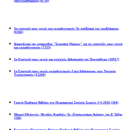
(Βιντεομαθήματα)
(8716)
Επιστολές
3η επιστολή προς γονείς και εκπαιδευτικούς-Το πρόβλημα του προβλήματος
(6566)
Δημοσίευμα της εφημερίδας "Σερραϊκό Θάρρος" για τις επιστολές προς γονείς
και εκπαιδευτικούς
(7333)
2η Eπιστολή προς γονείς και εκπ/κούς-Διδασκαλία της Προπαίδειας
(10917)
1η Επιστολή προς γονείς-εκπαιδευτικούς-Γιατί διδάσκουμε τους Νοερούς
Υπολογισμούς
(13260)
Προγράμματα
Γιορτή Παιδικού Βιβλίου στο Πειραματικό Σχολείο Σερρών 3-4-2026
(364)
Μικροί Εθελοντές, Μεγάλες Καρδιές: Το «Επισκεπτήριο Αγάπης» της Δ’ Τάξης
(346)
Εορτασμός Παγκόσμιας Ημέρας Παιδικού Βιβλίου στο Πειραματικό Σχολείο