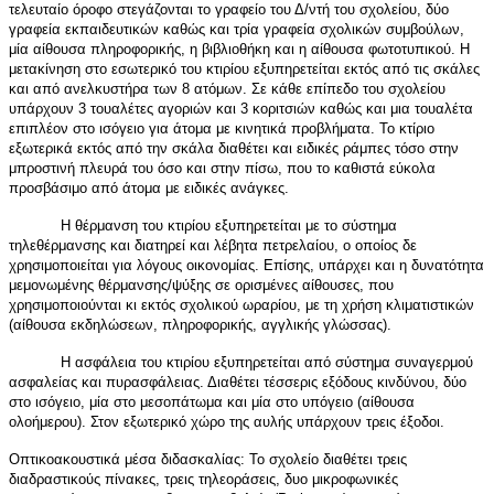
τελευταίο όροφο στεγάζονται το γραφείο του Δ/ντή του σχολείου, δύο
γραφεία εκπαιδευτικών καθώς και τρία γραφεία σχολικών συμβούλων,
μία αίθουσα πληροφορικής, η βιβλιοθήκη και η αίθουσα φωτοτυπικού. Η
μετακίνηση στο εσωτερικό του κτιρίου εξυπηρετείται εκτός από τις σκάλες
και από ανελκυστήρα των 8 ατόμων. Σε κάθε επίπεδο του σχολείου
υπάρχουν 3 τουαλέτες αγοριών και 3 κοριτσιών καθώς και μια τουαλέτα
επιπλέον στο ισόγειο για άτομα με κινητικά προβλήματα. Το κτίριο
εξωτερικά εκτός από την σκάλα διαθέτει και ειδικές ράμπες τόσο στην
μπροστινή πλευρά του όσο και στην πίσω, που το καθιστά εύκολα
προσβάσιμο από άτομα με ειδικές ανάγκες.
Η θέρμανση του κτιρίου εξυπηρετείται με το σύστημα
τηλεθέρμανσης και διατηρεί και λέβητα πετρελαίου, ο οποίος δε
χρησιμοποιείται για λόγους οικονομίας. Επίσης, υπάρχει και η δυνατότητα
μεμονωμένης θέρμανσης/ψύξης σε ορισμένες αίθουσες, που
χρησιμοποιούνται κι εκτός σχολικού ωραρίου, με τη χρήση κλιματιστικών
(αίθουσα εκδηλώσεων, πληροφορικής, αγγλικής γλώσσας).
Η ασφάλεια του κτιρίου εξυπηρετείται από σύστημα συναγερμού
ασφαλείας και πυρασφάλειας. Διαθέτει τέσσερις εξόδους κινδύνου, δύο
στο ισόγειο, μία στο μεσοπάτωμα και μία στο υπόγειο (αίθουσα
ολοήμερου). Στον εξωτερικό χώρο της αυλής υπάρχουν τρεις έξοδοι.
Οπτικοακουστικά μέσα διδασκαλίας:
Το σχολείο διαθέτει τρεις
διαδραστικούς πίνακες, τρεις τηλεοράσεις, δυο μικροφωνικές