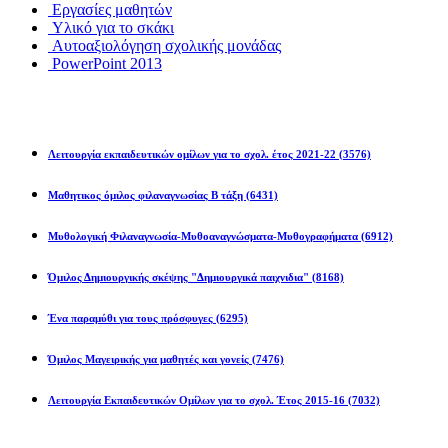
Εργασίες μαθητών
Υλικό για το σκάκι
Αυτοαξιολόγηση σχολικής μονάδας
PowerPoint 2013
Εκπ/κοί Όμιλοι
Λειτουργία εκπαιδευτικών ομίλων για το σχολ. έτος 2021-22
(3576)
Μαθητικος όμιλος φιλαναγνωσίας Β τάξη
(6431)
Μυθολογική Φιλαναγνωσία-Μυθοαναγνώσματα-Μυθογραφήματα
(6912)
Όμιλος Δημιουργικής σκέψης "Δημιουργικά παιχνιδια"
(8168)
Ένα παραμύθι για τους πρόσφυγες
(6295)
Όμιλος Μαγειρικής για μαθητές και γονείς
(7476)
Λειτουργία Εκπαιδευτικών Ομίλων για το σχολ. Έτος 2015-16
(7032)