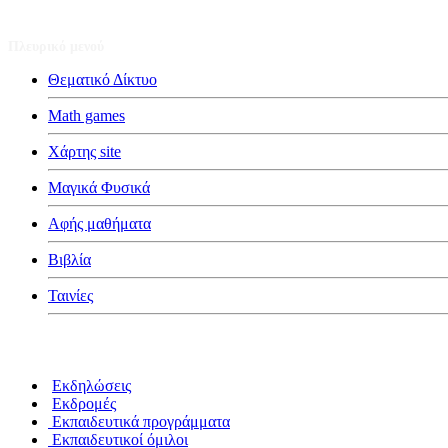
Πλευρικό μενού
Θεματικό Δίκτυο
Math games
Χάρτης site
Μαγικά Φυσικά
Αφής μαθήματα
Βιβλία
Ταινίες
Κατηγορίες
Εκδηλώσεις
Εκδρομές
Εκπαιδευτικά προγράμματα
Εκπαιδευτικοί όμιλοι