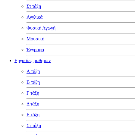
Στ τάξη
Αγγλικά
Φυσική Αγωγή
Μουσική
Έγγραφα
Εργασίες μαθητών
Α τάξη
Β τάξη
Γ τάξη
Δ τάξη
Ε τάξη
Στ τάξη