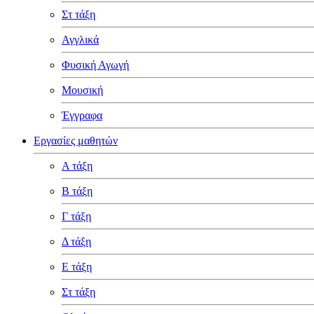
Στ τάξη
Αγγλικά
Φυσική Αγωγή
Μουσική
Έγγραφα
Εργασίες μαθητών
Α τάξη
Β τάξη
Γ τάξη
Δ τάξη
Ε τάξη
Στ τάξη