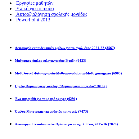
Εργασίες μαθητών
Υλικό για το σκάκι
Αυτοαξιολόγηση σχολικής μονάδας
PowerPoint 2013
Εκπ/κοί Όμιλοι
Λειτουργία εκπαιδευτικών ομίλων για το σχολ. έτος 2021-22
(3567)
Μαθητικος όμιλος φιλαναγνωσίας Β τάξη
(6423)
Μυθολογική Φιλαναγνωσία-Μυθοαναγνώσματα-Μυθογραφήματα
(6905)
Όμιλος Δημιουργικής σκέψης "Δημιουργικά παιχνιδια"
(8162)
Ένα παραμύθι για τους πρόσφυγες
(6291)
Όμιλος Μαγειρικής για μαθητές και γονείς
(7473)
Λειτουργία Εκπαιδευτικών Ομίλων για το σχολ. Έτος 2015-16
(7028)