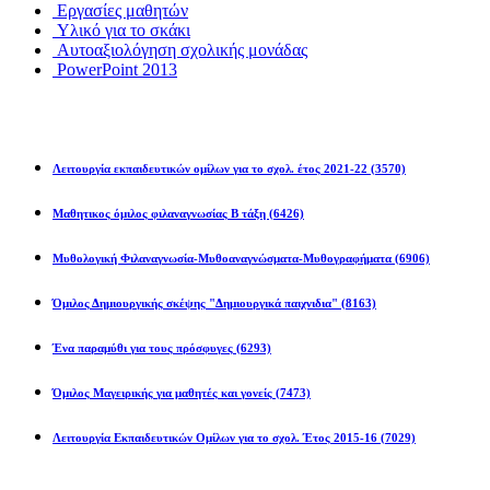
Εργασίες μαθητών
Υλικό για το σκάκι
Αυτοαξιολόγηση σχολικής μονάδας
PowerPoint 2013
Εκπ/κοί Όμιλοι
Λειτουργία εκπαιδευτικών ομίλων για το σχολ. έτος 2021-22
(3570)
Μαθητικος όμιλος φιλαναγνωσίας Β τάξη
(6426)
Μυθολογική Φιλαναγνωσία-Μυθοαναγνώσματα-Μυθογραφήματα
(6906)
Όμιλος Δημιουργικής σκέψης "Δημιουργικά παιχνιδια"
(8163)
Ένα παραμύθι για τους πρόσφυγες
(6293)
Όμιλος Μαγειρικής για μαθητές και γονείς
(7473)
Λειτουργία Εκπαιδευτικών Ομίλων για το σχολ. Έτος 2015-16
(7029)