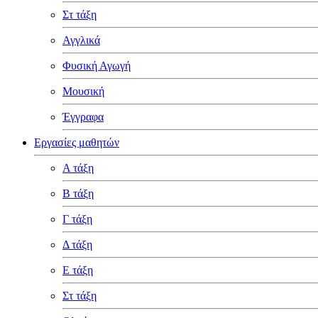
Στ τάξη
Αγγλικά
Φυσική Αγωγή
Μουσική
Έγγραφα
Εργασίες μαθητών
Α τάξη
Β τάξη
Γ τάξη
Δ τάξη
Ε τάξη
Στ τάξη