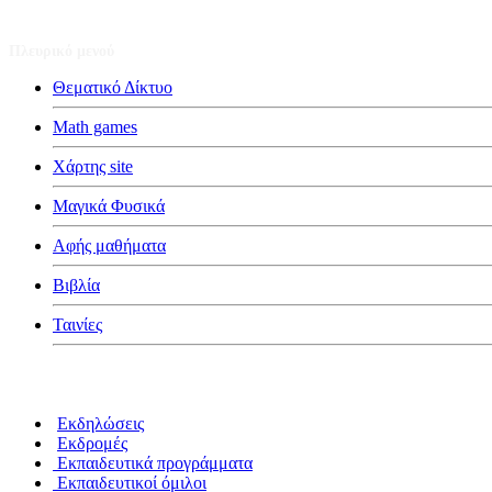
Πλευρικό μενού
Θεματικό Δίκτυο
Math games
Χάρτης site
Μαγικά Φυσικά
Αφής μαθήματα
Βιβλία
Ταινίες
Κατηγορίες
Εκδηλώσεις
Εκδρομές
Εκπαιδευτικά προγράμματα
Εκπαιδευτικοί όμιλοι