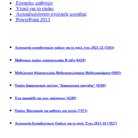
Εργασίες μαθητών
Υλικό για το σκάκι
Αυτοαξιολόγηση σχολικής μονάδας
PowerPoint 2013
Εκπ/κοί Όμιλοι
Λειτουργία εκπαιδευτικών ομίλων για το σχολ. έτος 2021-22
(3565)
Μαθητικος όμιλος φιλαναγνωσίας Β τάξη
(6420)
Μυθολογική Φιλαναγνωσία-Μυθοαναγνώσματα-Μυθογραφήματα
(6903)
Όμιλος Δημιουργικής σκέψης "Δημιουργικά παιχνιδια"
(8160)
Ένα παραμύθι για τους πρόσφυγες
(6289)
Όμιλος Μαγειρικής για μαθητές και γονείς
(7471)
Λειτουργία Εκπαιδευτικών Ομίλων για το σχολ. Έτος 2015-16
(7027)