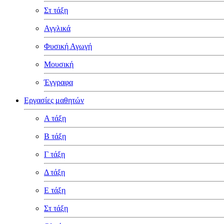
Στ τάξη
Αγγλικά
Φυσική Αγωγή
Μουσική
Έγγραφα
Εργασίες μαθητών
Α τάξη
Β τάξη
Γ τάξη
Δ τάξη
Ε τάξη
Στ τάξη