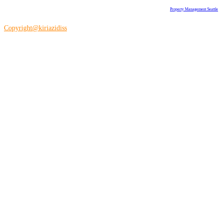
Property Management Seattle
Copyright@kiriazidiss