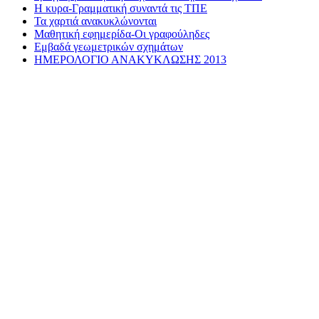
Η κυρα-Γραμματική συναντά τις ΤΠΕ
Τα χαρτιά ανακυκλώνονται
Μαθητική εφημερίδα-Οι γραφούληδες
Εμβαδά γεωμετρικών σχημάτων
ΗΜΕΡΟΛΟΓΙΟ ΑΝΑΚΥΚΛΩΣΗΣ 2013