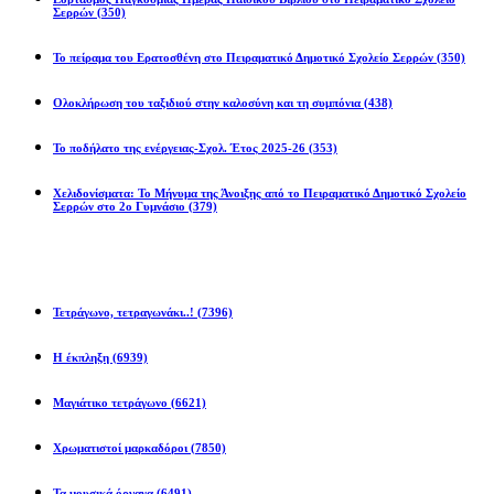
Σερρών
(350)
Το πείραμα του Ερατοσθένη στο Πειραματικό Δημοτικό Σχολείο Σερρών
(350)
Ολοκλήρωση του ταξιδιού στην καλοσύνη και τη συμπόνια
(438)
Το ποδήλατο της ενέργειας-Σχολ. Έτος 2025-26
(353)
Χελιδονίσματα: Το Μήνυμα της Άνοιξης από το Πειραματικό Δημοτικό Σχολείο
Σερρών στο 2ο Γυμνάσιο
(379)
Προβλήματα
Τετράγωνο, τετραγωνάκι..!
(7396)
Η έκπληξη
(6939)
Μαγιάτικο τετράγωνο
(6621)
Χρωματιστοί μαρκαδόροι
(7850)
Τα μουσικά όργανα
(6491)