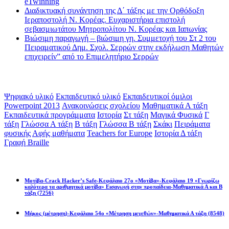
eTwinning
Διαδικτυακή συνάντηση της Δ΄ τάξης με την Ορθόδοξη
Ιεραποστολή Ν. Κορέας. Ευχαριστήρια επιστολή
σεβασμιωτάτου Μητροπολίτου Ν. Κορέας και Ιαπωνίας
Βιώσιμη παραγωγή – βιώσιμη γη. Συμμετοχή του Στ 2 του
Πειραματικού Δημ. Σχολ. Σερρών στην εκδήλωση Μαθητών
επιχειρείν” από το Επιμελητήριο Σερρών
Ετικέτες
Ψηφιακό υλικό
Εκπαιδευτικό υλικό
Εκπαιδευτικοί όμιλοι
Powerpoint 2013
Ανακοινώσεις σχολείου
Μαθηματικά Α τάξη
Εκπαιδευτικά προγράμματα
Ιστορία
Στ τάξη
Μαγικά Φυσικά
Γ
τάξη
Γλώσσα Α τάξη
Β τάξη
Γλώσσα Β τάξη
Σκάκι
Πειράματα
φυσικής
Αφής μαθήματα
Teachers for Europe
Ιστορία Δ τάξη
Γραφή Braille
Math games
Μοτίβα-Crack Hacker’s Safe-Κεφάλαιο 27ο «Μοτίβα»-Κεφάλαιο 19 «Γνωρίζω
καλύτερα τα αριθμητικά μοτίβα» Εισαγωγή στην προπαίδεια-Μαθηματικά Α και Β
τάξη
(7256)
Μήκος (μέτρηση)-Κεφάλαιο 54ο «Μέτρηση μεγεθών»-Μαθηματικά Α τάξη
(8548)