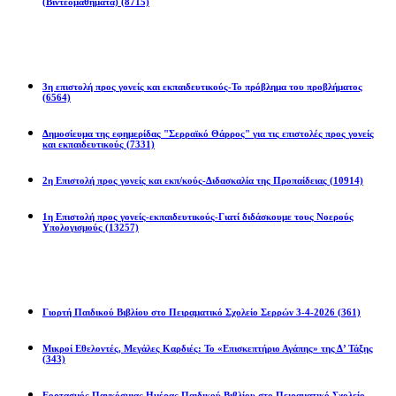
(Βιντεομαθήματα)
(8715)
Επιστολές
3η επιστολή προς γονείς και εκπαιδευτικούς-Το πρόβλημα του προβλήματος
(6564)
Δημοσίευμα της εφημερίδας "Σερραϊκό Θάρρος" για τις επιστολές προς γονείς
και εκπαιδευτικούς
(7331)
2η Eπιστολή προς γονείς και εκπ/κούς-Διδασκαλία της Προπαίδειας
(10914)
1η Επιστολή προς γονείς-εκπαιδευτικούς-Γιατί διδάσκουμε τους Νοερούς
Υπολογισμούς
(13257)
Προγράμματα
Γιορτή Παιδικού Βιβλίου στο Πειραματικό Σχολείο Σερρών 3-4-2026
(361)
Μικροί Εθελοντές, Μεγάλες Καρδιές: Το «Επισκεπτήριο Αγάπης» της Δ’ Τάξης
(343)
Εορτασμός Παγκόσμιας Ημέρας Παιδικού Βιβλίου στο Πειραματικό Σχολείο