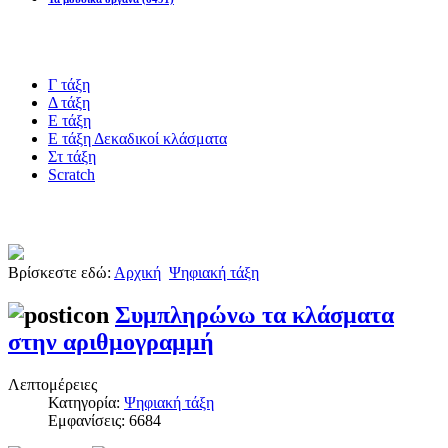
Blogs υλικό
Γ τάξη
Δ τάξη
Ε τάξη
Ε τάξη Δεκαδικοί κλάσματα
Στ τάξη
Scratch
Πιστοποίηση esafety
Βρίσκεστε εδώ:
Αρχική
Ψηφιακή τάξη
Συμπληρώνω τα κλάσματα
στην αριθμογραμμή
Λεπτομέρειες
Κατηγορία:
Ψηφιακή τάξη
Εμφανίσεις: 6684