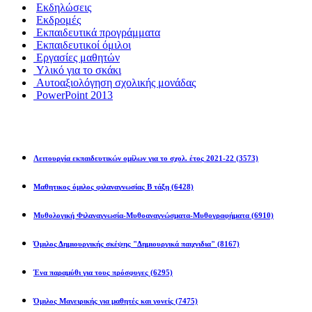
Εκδηλώσεις
Εκδρομές
Εκπαιδευτικά προγράμματα
Εκπαιδευτικοί όμιλοι
Εργασίες μαθητών
Υλικό για το σκάκι
Αυτοαξιολόγηση σχολικής μονάδας
PowerPoint 2013
Εκπ/κοί Όμιλοι
Λειτουργία εκπαιδευτικών ομίλων για το σχολ. έτος 2021-22
(3573)
Μαθητικος όμιλος φιλαναγνωσίας Β τάξη
(6428)
Μυθολογική Φιλαναγνωσία-Μυθοαναγνώσματα-Μυθογραφήματα
(6910)
Όμιλος Δημιουργικής σκέψης "Δημιουργικά παιχνιδια"
(8167)
Ένα παραμύθι για τους πρόσφυγες
(6295)
Όμιλος Μαγειρικής για μαθητές και γονείς
(7475)