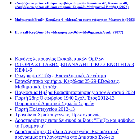
«Διαβάζω το ρολόι: «Η ώρα ακριβώς» Το ρολόι Κεφάλαιο 47, Κεφάλαιο 48,
«Διαβάζω το ρολόι: «Η ώρα και μισή» Το ρολόι-Μαθηματικά Β τάξη
(12073)
Μαθηματικά Β τάξη-Κεφάλαιο 4- «Μετρώ τα εκατοστόμετρα»-Measure it
(9093)
How tall-Κεφάλαιο 54ο «Μέτρηση μεγεθών»-Μαθηματικά Α τάξη
(9877)
Διαβάσατε πιο πολύ
Κανόνες λειτουργίας Εκπαιδευτικών Ομίλων
ΙΣΤΟΡΙΑ ΣΤ ΤΑΞΗΣ ,ΕΠΑΝΑΛΗΠΤΙΚΟ 3 ΕΝΟΤΗΤΑ 3
ΚΕΦ1-6
Γεωγραφία Ε Τάξης Επαναληπτικό, Α ενότητα
Επαναληπτικό κριτήριο, Κεφάλαια 25-29-Εξισώσεις,
Μαθηματικά, Στ τάξη
Παγκοσμια Ημέρα Ευαισθητοποίησης για τον Αυτισμό 2024
Γιορτή 28ης Οκτωβρίου 1940 Σχολ. Έτος 2012-13
Πειραματικό Δημοτικό Σχολείο Σερρών
Γιορτή Πολυτεχνείου 2012-13
Τραγούδια Χριστουγέννων, Πρωτοχρονιάς
Δραστηριότητες εκπαιδευτικού ομίλου: "Παίζω και μαθαίνω
τη Γραμματική"
Δραστηριότητες Ομίλου Λογοτεχνίας -Εκπαιδευτικό
πρόγραμμα στη λογοτεχνία στο Δημοτικό Σχολείο