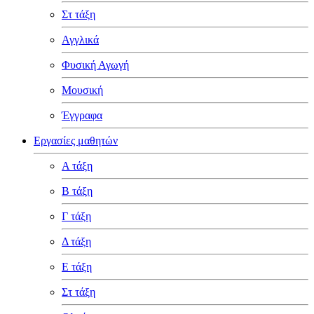
Στ τάξη
Αγγλικά
Φυσική Αγωγή
Μουσική
Έγγραφα
Εργασίες μαθητών
Α τάξη
Β τάξη
Γ τάξη
Δ τάξη
Ε τάξη
Στ τάξη