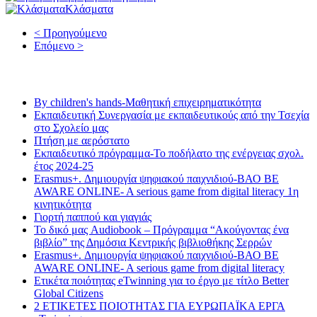
Κλάσματα
< Προηγούμενο
Επόμενο >
Τελευταία νέα
By children's hands-Μαθητική επιχειρηματικότητα
Εκπαιδευτική Συνεργασία με εκπαιδευτικούς από την Τσεχία
στο Σχολείο μας
Πτήση με αερόστατο
Εκπαιδευτικό πρόγραμμα-Το ποδήλατο της ενέργειας σχολ.
έτος 2024-25
Erasmus+. Δημιουργία ψηφιακού παιχνιδιού-ΒΑΟ BE
AWARE ONLINE- A serious game from digital literacy 1η
κινητικότητα
Γιορτή παππού και γιαγιάς
Το δικό μας Audiobook – Πρόγραμμα “Ακούγοντας ένα
βιβλίο” της Δημόσια Κεντρικής βιβλιοθήκης Σερρών
Erasmus+. Δημιουργία ψηφιακού παιχνιδιού-ΒΑΟ BE
AWARE ONLINE- A serious game from digital literacy
Ετικέτα ποιότητας eTwinning για το έργο με τίτλο Better
Global Citizens
2 ΕΤΙΚΕΤΕΣ ΠΟΙΟΤΗΤΑΣ ΓΙΑ ΕΥΡΩΠΑΪΚΑ ΕΡΓΑ