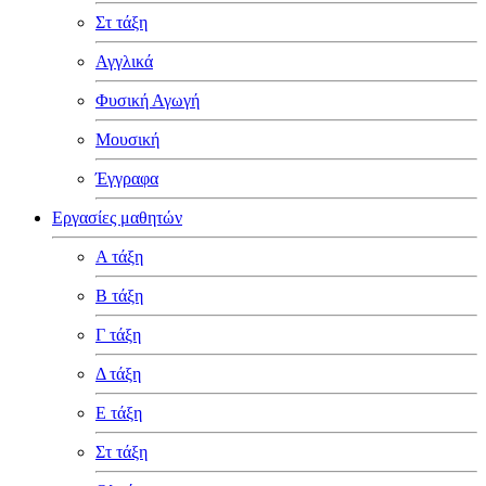
Στ τάξη
Αγγλικά
Φυσική Αγωγή
Μουσική
Έγγραφα
Εργασίες μαθητών
Α τάξη
Β τάξη
Γ τάξη
Δ τάξη
Ε τάξη
Στ τάξη