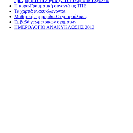
πρόγραμμα στη λογοτεχνία στο Δημοτικό Σχολείο
Η κυρα-Γραμματική συναντά τις ΤΠΕ
Τα χαρτιά ανακυκλώνονται
Μαθητική εφημερίδα-Οι γραφούληδες
Εμβαδά γεωμετρικών σχημάτων
ΗΜΕΡΟΛΟΓΙΟ ΑΝΑΚΥΚΛΩΣΗΣ 2013