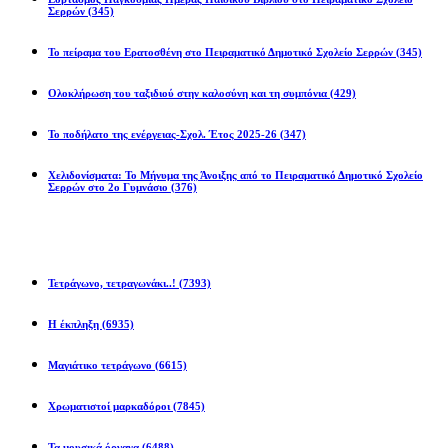
Σερρών
(345)
Το πείραμα του Ερατοσθένη στο Πειραματικό Δημοτικό Σχολείο Σερρών
(345)
Ολοκλήρωση του ταξιδιού στην καλοσύνη και τη συμπόνια
(429)
Το ποδήλατο της ενέργειας-Σχολ. Έτος 2025-26
(347)
Χελιδονίσματα: Το Μήνυμα της Άνοιξης από το Πειραματικό Δημοτικό Σχολείο
Σερρών στο 2ο Γυμνάσιο
(376)
Προβλήματα
Τετράγωνο, τετραγωνάκι..!
(7393)
Η έκπληξη
(6935)
Μαγιάτικο τετράγωνο
(6615)
Χρωματιστοί μαρκαδόροι
(7845)
Τα μουσικά όργανα
(6488)