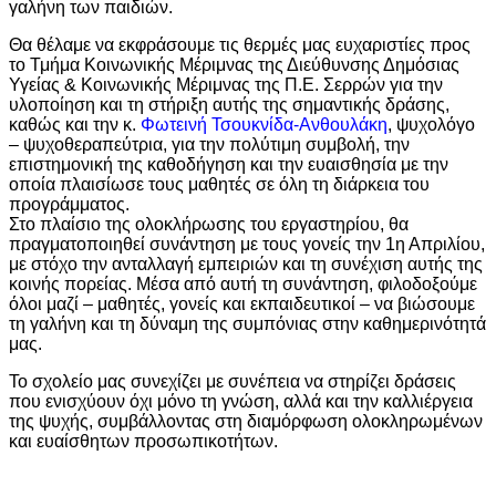
γαλήνη των παιδιών.
Θα θέλαμε να εκφράσουμε τις θερμές μας ευχαριστίες προς
το Τμήμα Κοινωνικής Μέριμνας της Διεύθυνσης Δημόσιας
Υγείας & Κοινωνικής Μέριμνας της Π.Ε. Σερρών για την
υλοποίηση και τη στήριξη αυτής της σημαντικής δράσης,
καθώς και την κ.
Φωτεινή Τσουκνίδα-Ανθουλάκη
, ψυχολόγο
– ψυχοθεραπεύτρια, για την πολύτιμη συμβολή, την
επιστημονική της καθοδήγηση και την ευαισθησία με την
οποία πλαισίωσε τους μαθητές σε όλη τη διάρκεια του
προγράμματος.
Στο πλαίσιο της ολοκλήρωσης του εργαστηρίου, θα
πραγματοποιηθεί συνάντηση με τους γονείς την 1η Απριλίου,
με στόχο την ανταλλαγή εμπειριών και τη συνέχιση αυτής της
κοινής πορείας. Μέσα από αυτή τη συνάντηση, φιλοδοξούμε
όλοι μαζί – μαθητές, γονείς και εκπαιδευτικοί – να βιώσουμε
τη γαλήνη και τη δύναμη της συμπόνιας στην καθημερινότητά
μας.
Το σχολείο μας συνεχίζει με συνέπεια να στηρίζει δράσεις
που ενισχύουν όχι μόνο τη γνώση, αλλά και την καλλιέργεια
της ψυχής, συμβάλλοντας στη διαμόρφωση ολοκληρωμένων
και ευαίσθητων προσωπικοτήτων.