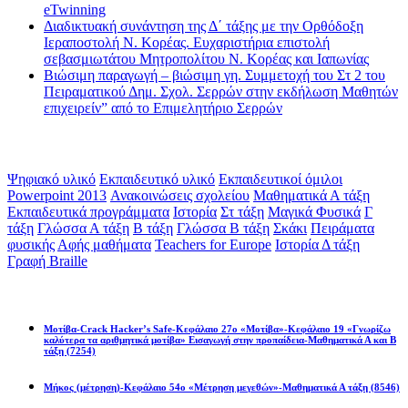
eTwinning
Διαδικτυακή συνάντηση της Δ΄ τάξης με την Ορθόδοξη
Ιεραποστολή Ν. Κορέας. Ευχαριστήρια επιστολή
σεβασμιωτάτου Μητροπολίτου Ν. Κορέας και Ιαπωνίας
Βιώσιμη παραγωγή – βιώσιμη γη. Συμμετοχή του Στ 2 του
Πειραματικού Δημ. Σχολ. Σερρών στην εκδήλωση Μαθητών
επιχειρείν” από το Επιμελητήριο Σερρών
Ετικέτες
Ψηφιακό υλικό
Εκπαιδευτικό υλικό
Εκπαιδευτικοί όμιλοι
Powerpoint 2013
Ανακοινώσεις σχολείου
Μαθηματικά Α τάξη
Εκπαιδευτικά προγράμματα
Ιστορία
Στ τάξη
Μαγικά Φυσικά
Γ
τάξη
Γλώσσα Α τάξη
Β τάξη
Γλώσσα Β τάξη
Σκάκι
Πειράματα
φυσικής
Αφής μαθήματα
Teachers for Europe
Ιστορία Δ τάξη
Γραφή Braille
Math games
Μοτίβα-Crack Hacker’s Safe-Κεφάλαιο 27ο «Μοτίβα»-Κεφάλαιο 19 «Γνωρίζω
καλύτερα τα αριθμητικά μοτίβα» Εισαγωγή στην προπαίδεια-Μαθηματικά Α και Β
τάξη
(7254)
Μήκος (μέτρηση)-Κεφάλαιο 54ο «Μέτρηση μεγεθών»-Μαθηματικά Α τάξη
(8546)