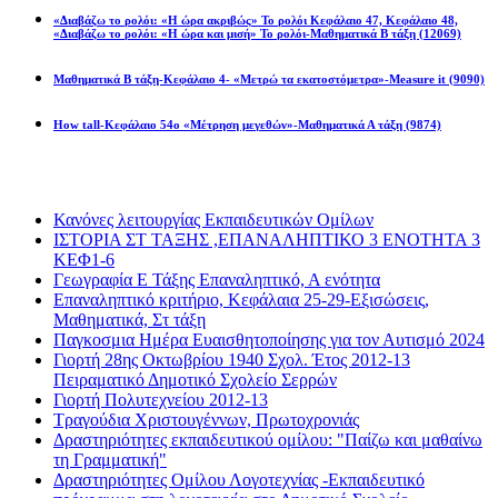
«Διαβάζω το ρολόι: «Η ώρα ακριβώς» Το ρολόι Κεφάλαιο 47, Κεφάλαιο 48,
«Διαβάζω το ρολόι: «Η ώρα και μισή» Το ρολόι-Μαθηματικά Β τάξη
(12069)
Μαθηματικά Β τάξη-Κεφάλαιο 4- «Μετρώ τα εκατοστόμετρα»-Measure it
(9090)
How tall-Κεφάλαιο 54ο «Μέτρηση μεγεθών»-Μαθηματικά Α τάξη
(9874)
Διαβάσατε πιο πολύ
Κανόνες λειτουργίας Εκπαιδευτικών Ομίλων
ΙΣΤΟΡΙΑ ΣΤ ΤΑΞΗΣ ,ΕΠΑΝΑΛΗΠΤΙΚΟ 3 ΕΝΟΤΗΤΑ 3
ΚΕΦ1-6
Γεωγραφία Ε Τάξης Επαναληπτικό, Α ενότητα
Επαναληπτικό κριτήριο, Κεφάλαια 25-29-Εξισώσεις,
Μαθηματικά, Στ τάξη
Παγκοσμια Ημέρα Ευαισθητοποίησης για τον Αυτισμό 2024
Γιορτή 28ης Οκτωβρίου 1940 Σχολ. Έτος 2012-13
Πειραματικό Δημοτικό Σχολείο Σερρών
Γιορτή Πολυτεχνείου 2012-13
Τραγούδια Χριστουγέννων, Πρωτοχρονιάς
Δραστηριότητες εκπαιδευτικού ομίλου: "Παίζω και μαθαίνω
τη Γραμματική"
Δραστηριότητες Ομίλου Λογοτεχνίας -Εκπαιδευτικό