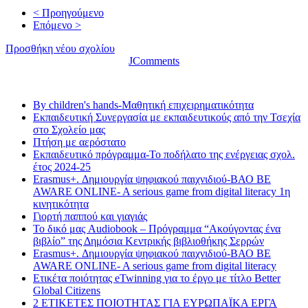
< Προηγούμενο
Επόμενο >
Προσθήκη νέου σχολίου
JComments
Τελευταία νέα
By children's hands-Μαθητική επιχειρηματικότητα
Εκπαιδευτική Συνεργασία με εκπαιδευτικούς από την Τσεχία
στο Σχολείο μας
Πτήση με αερόστατο
Εκπαιδευτικό πρόγραμμα-Το ποδήλατο της ενέργειας σχολ.
έτος 2024-25
Erasmus+. Δημιουργία ψηφιακού παιχνιδιού-ΒΑΟ BE
AWARE ONLINE- A serious game from digital literacy 1η
κινητικότητα
Γιορτή παππού και γιαγιάς
Το δικό μας Audiobook – Πρόγραμμα “Ακούγοντας ένα
βιβλίο” της Δημόσια Κεντρικής βιβλιοθήκης Σερρών
Erasmus+. Δημιουργία ψηφιακού παιχνιδιού-ΒΑΟ BE
AWARE ONLINE- A serious game from digital literacy
Ετικέτα ποιότητας eTwinning για το έργο με τίτλο Better
Global Citizens
2 ΕΤΙΚΕΤΕΣ ΠΟΙΟΤΗΤΑΣ ΓΙΑ ΕΥΡΩΠΑΪΚΑ ΕΡΓΑ