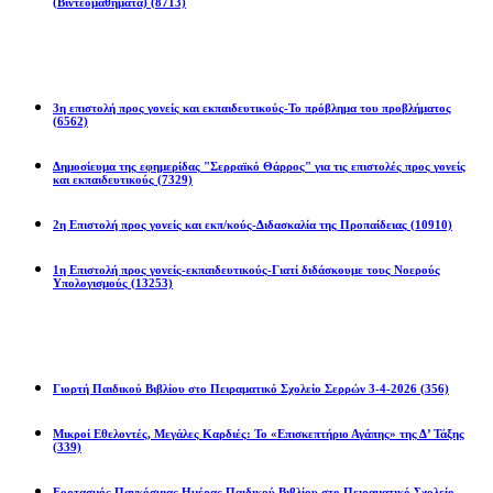
(Βιντεομαθήματα)
(8713)
Επιστολές
3η επιστολή προς γονείς και εκπαιδευτικούς-Το πρόβλημα του προβλήματος
(6562)
Δημοσίευμα της εφημερίδας "Σερραϊκό Θάρρος" για τις επιστολές προς γονείς
και εκπαιδευτικούς
(7329)
2η Eπιστολή προς γονείς και εκπ/κούς-Διδασκαλία της Προπαίδειας
(10910)
1η Επιστολή προς γονείς-εκπαιδευτικούς-Γιατί διδάσκουμε τους Νοερούς
Υπολογισμούς
(13253)
Προγράμματα
Γιορτή Παιδικού Βιβλίου στο Πειραματικό Σχολείο Σερρών 3-4-2026
(356)
Μικροί Εθελοντές, Μεγάλες Καρδιές: Το «Επισκεπτήριο Αγάπης» της Δ’ Τάξης
(339)
Εορτασμός Παγκόσμιας Ημέρας Παιδικού Βιβλίου στο Πειραματικό Σχολείο