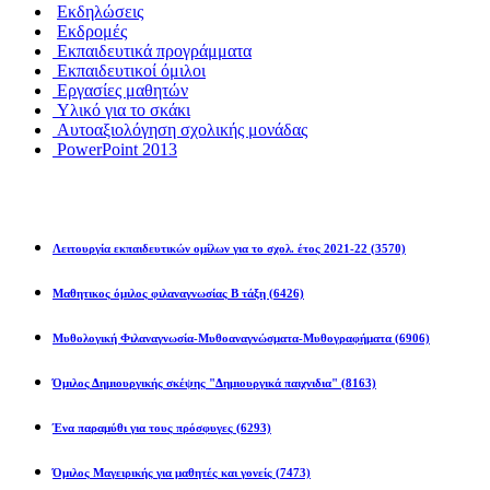
Εκδηλώσεις
Εκδρομές
Εκπαιδευτικά προγράμματα
Εκπαιδευτικοί όμιλοι
Εργασίες μαθητών
Υλικό για το σκάκι
Αυτοαξιολόγηση σχολικής μονάδας
PowerPoint 2013
Εκπ/κοί Όμιλοι
Λειτουργία εκπαιδευτικών ομίλων για το σχολ. έτος 2021-22
(3570)
Μαθητικος όμιλος φιλαναγνωσίας Β τάξη
(6426)
Μυθολογική Φιλαναγνωσία-Μυθοαναγνώσματα-Μυθογραφήματα
(6906)
Όμιλος Δημιουργικής σκέψης "Δημιουργικά παιχνιδια"
(8163)
Ένα παραμύθι για τους πρόσφυγες
(6293)
Όμιλος Μαγειρικής για μαθητές και γονείς
(7473)