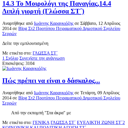
14.3 Το Μοιρολόγι της Παναγίας,14.4
Διπλή γιορτή (Γλώσσα ΣΤ΄)
Αναρτήθηκε
από
Ιωάννης Καραγκιόζης
σε
Σάββατο, 12 Απρίλιος
2014
σε
Blog Στ2 Προτύπου Πειραματικού Δημοτικού Σχολείου
Σερρών
Δείτε την εμπλουτισμένη
Με ετικέτα στο:
ΓΛΩΣΣΑ ΣΤ΄
1 Σχόλιο
Συνεχίστε την ανάγνωση
Επισκέψεις: 3104
Πώς πρέπει να είναι ο δάσκαλος...
Αναρτήθηκε
από
Ιωάννης Καραγκιόζης
σε
Τετάρτη, 09 Απρίλιος
2014
σε
Blog Στ2 Προτύπου Πειραματικού Δημοτικού Σχολείου
Σερρών
Από την εκπομπή "Στα άκρα" με
Με ετικέτα στο:
ΓΕΝΙΚΑ
ΓΛΩΣΣΑ ΣΤ΄
ΕΥΕΛΙΚΤΗ ΖΩΝΗ ΣΤ΄2
ΚΟΙΝΩΝΙΚΗ ΚΑΙ ΠΟΛΙΤΙΚΗ ΑΓΩΓΗ ΣΤ΄