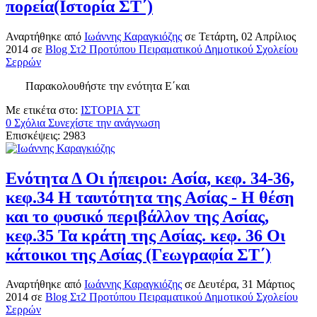
πορεία(Ιστορία ΣΤ΄)
Αναρτήθηκε
από
Ιωάννης Καραγκιόζης
σε
Τετάρτη, 02 Απρίλιος
2014
σε
Blog Στ2 Προτύπου Πειραματικού Δημοτικού Σχολείου
Σερρών
Παρακολουθήστε την ενότητα Ε΄και
Με ετικέτα στο:
ΙΣΤΟΡΙΑ ΣΤ
0 Σχόλια
Συνεχίστε την ανάγνωση
Επισκέψεις: 2983
Ενότητα Δ Οι ήπειροι: Ασία, κεφ. 34-36,
κεφ.34 Η ταυτότητα της Ασίας - Η θέση
και το φυσικό περιβάλλον της Ασίας,
κεφ.35 Τα κράτη της Ασίας. κεφ. 36 Οι
κάτοικοι της Ασίας (Γεωγραφία ΣΤ΄)
Αναρτήθηκε
από
Ιωάννης Καραγκιόζης
σε
Δευτέρα, 31 Μάρτιος
2014
σε
Blog Στ2 Προτύπου Πειραματικού Δημοτικού Σχολείου
Σερρών