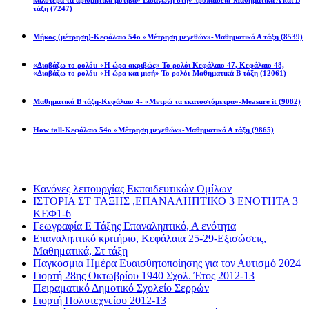
καλύτερα τα αριθμητικά μοτίβα» Εισαγωγή στην προπαίδεια-Μαθηματικά Α και Β
τάξη
(7247)
Μήκος (μέτρηση)-Κεφάλαιο 54ο «Μέτρηση μεγεθών»-Μαθηματικά Α τάξη
(8539)
«Διαβάζω το ρολόι: «Η ώρα ακριβώς» Το ρολόι Κεφάλαιο 47, Κεφάλαιο 48,
«Διαβάζω το ρολόι: «Η ώρα και μισή» Το ρολόι-Μαθηματικά Β τάξη
(12061)
Μαθηματικά Β τάξη-Κεφάλαιο 4- «Μετρώ τα εκατοστόμετρα»-Measure it
(9082)
How tall-Κεφάλαιο 54ο «Μέτρηση μεγεθών»-Μαθηματικά Α τάξη
(9865)
Διαβάσατε πιο πολύ
Κανόνες λειτουργίας Εκπαιδευτικών Ομίλων
ΙΣΤΟΡΙΑ ΣΤ ΤΑΞΗΣ ,ΕΠΑΝΑΛΗΠΤΙΚΟ 3 ΕΝΟΤΗΤΑ 3
ΚΕΦ1-6
Γεωγραφία Ε Τάξης Επαναληπτικό, Α ενότητα
Επαναληπτικό κριτήριο, Κεφάλαια 25-29-Εξισώσεις,
Μαθηματικά, Στ τάξη
Παγκοσμια Ημέρα Ευαισθητοποίησης για τον Αυτισμό 2024
Γιορτή 28ης Οκτωβρίου 1940 Σχολ. Έτος 2012-13
Πειραματικό Δημοτικό Σχολείο Σερρών
Γιορτή Πολυτεχνείου 2012-13