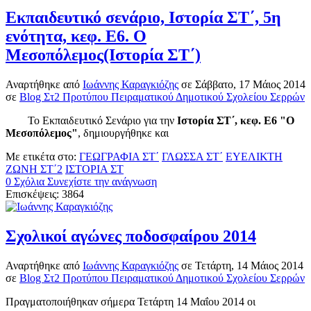
Εκπαιδευτικό σενάριο, Ιστορία ΣΤ΄, 5η
ενότητα, κεφ. Ε6. Ο
Μεσοπόλεμος(Ιστορία ΣΤ΄)
Αναρτήθηκε
από
Ιωάννης Καραγκιόζης
σε
Σάββατο, 17 Μάιος 2014
σε
Blog Στ2 Προτύπου Πειραματικού Δημοτικού Σχολείου Σερρών
Το Εκπαιδευτικό Σενάριο για την
Ιστορία ΣΤ΄, κεφ. Ε6 "Ο
Μεσοπόλεμος"
, δημιουργήθηκε και
Με ετικέτα στο:
ΓΕΩΓΡΑΦΙΑ ΣΤ΄
ΓΛΩΣΣΑ ΣΤ΄
ΕΥΕΛΙΚΤΗ
ΖΩΝΗ ΣΤ΄2
ΙΣΤΟΡΙΑ ΣΤ
0 Σχόλια
Συνεχίστε την ανάγνωση
Επισκέψεις: 3864
Σχολικοί αγώνες ποδοσφαίρου 2014
Αναρτήθηκε
από
Ιωάννης Καραγκιόζης
σε
Τετάρτη, 14 Μάιος 2014
σε
Blog Στ2 Προτύπου Πειραματικού Δημοτικού Σχολείου Σερρών
Πραγματοποιήθηκαν σήμερα Τετάρτη 14 Μαΐου 2014 οι