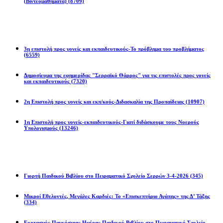
(Βιντεομαθήματα)
(8709)
Επιστολές
3η επιστολή προς γονείς και εκπαιδευτικούς-Το πρόβλημα του προβλήματος
(6559)
Δημοσίευμα της εφημερίδας "Σερραϊκό Θάρρος" για τις επιστολές προς γονείς
και εκπαιδευτικούς
(7320)
2η Eπιστολή προς γονείς και εκπ/κούς-Διδασκαλία της Προπαίδειας
(10907)
1η Επιστολή προς γονείς-εκπαιδευτικούς-Γιατί διδάσκουμε τους Νοερούς
Υπολογισμούς
(13246)
Προγράμματα
Γιορτή Παιδικού Βιβλίου στο Πειραματικό Σχολείο Σερρών 3-4-2026
(345)
Μικροί Εθελοντές, Μεγάλες Καρδιές: Το «Επισκεπτήριο Αγάπης» της Δ’ Τάξης
(334)
Εορτασμός Παγκόσμιας Ημέρας Παιδικού Βιβλίου στο Πειραματικό Σχολείο