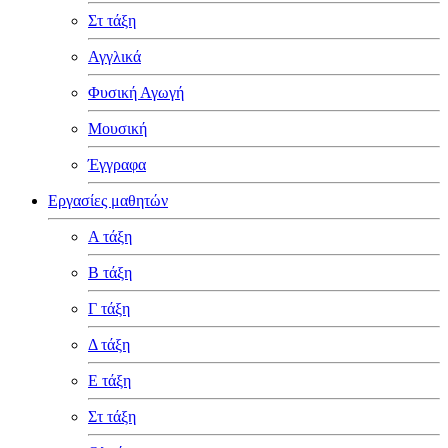
Στ τάξη
Αγγλικά
Φυσική Αγωγή
Μουσική
Έγγραφα
Εργασίες μαθητών
Α τάξη
Β τάξη
Γ τάξη
Δ τάξη
Ε τάξη
Στ τάξη