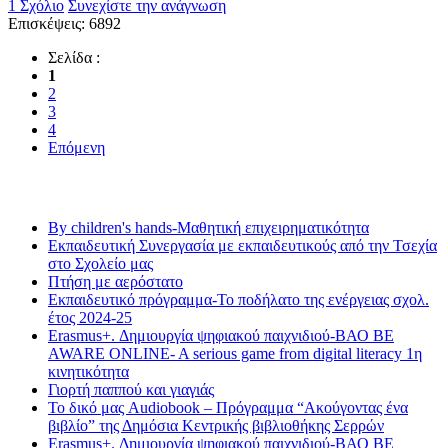
1 Σχόλιο
Συνεχίστε την ανάγνωση
Επισκέψεις: 6892
Σελίδα :
1
2
3
4
Επόμενη
Τελευταία νέα
By children's hands-Μαθητική επιχειρηματικότητα
Εκπαιδευτική Συνεργασία με εκπαιδευτικούς από την Τσεχία
στο Σχολείο μας
Πτήση με αερόστατο
Εκπαιδευτικό πρόγραμμα-Το ποδήλατο της ενέργειας σχολ.
έτος 2024-25
Erasmus+. Δημιουργία ψηφιακού παιχνιδιού-ΒΑΟ BE
AWARE ONLINE- A serious game from digital literacy 1η
κινητικότητα
Γιορτή παππού και γιαγιάς
Το δικό μας Audiobook – Πρόγραμμα “Ακούγοντας ένα
βιβλίο” της Δημόσια Κεντρικής βιβλιοθήκης Σερρών
Erasmus+. Δημιουργία ψηφιακού παιχνιδιού-ΒΑΟ BE