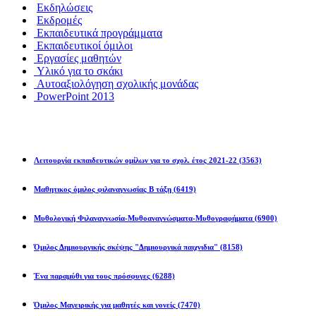
Εκδηλώσεις
Εκδρομές
Εκπαιδευτικά προγράμματα
Εκπαιδευτικοί όμιλοι
Εργασίες μαθητών
Υλικό για το σκάκι
Αυτοαξιολόγηση σχολικής μονάδας
PowerPoint 2013
Εκπ/κοί Όμιλοι
Λειτουργία εκπαιδευτικών ομίλων για το σχολ. έτος 2021-22
(3563)
Μαθητικος όμιλος φιλαναγνωσίας Β τάξη
(6419)
Μυθολογική Φιλαναγνωσία-Μυθοαναγνώσματα-Μυθογραφήματα
(6900)
Όμιλος Δημιουργικής σκέψης "Δημιουργικά παιχνιδια"
(8158)
Ένα παραμύθι για τους πρόσφυγες
(6288)
Όμιλος Μαγειρικής για μαθητές και γονείς
(7470)