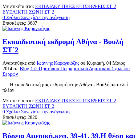
Με ετικέτα στο:
ΕΚΠΑΙΔΕΥΤΙΚΕΣ ΕΠΙΣΚΕΨΕΙΣ ΣΤ΄2
ΕΥΕΛΙΚΤΗ ΖΩΝΗ ΣΤ΄2
0 Σχόλια
Συνεχίστε την ανάγνωση
Επισκέψεις: 3687
Εκπαιδευτική εκδρομή Αθήνα - Βουλή
ΣΤ΄2
Αναρτήθηκε
από
Ιωάννης Καραγκιόζης
σε
Κυριακή, 04 Μάιος
2014
σε
Blog Στ2 Προτύπου Πειραματικού Δημοτικού Σχολείου
Σερρών
Η εκπαιδευτική μας εκδρομή στην Αθήνα - Βουλή αποτελεί
πλέον
Με ετικέτα στο:
ΕΚΠΑΙΔΕΥΤΙΚΕΣ ΕΠΙΣΚΕΨΕΙΣ ΣΤ΄2
ΕΥΕΛΙΚΤΗ ΖΩΝΗ ΣΤ΄2
0 Σχόλια
Συνεχίστε την ανάγνωση
Επισκέψεις: 2820
Βόρεια Αμερική,κεφ. 39-41, 39.Η θέση και