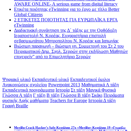
AWARE ONLINE- A serious game from digital literacy
Ετικέτα ποιότητας eTwinning για το έργο με τίτλο Better
Global Citizens
2 ΕΤΙΚΕΤΕΣ ΠΟΙΟΤΗΤΑΣ ΓΙΑ ΕΥΡΩΠΑΪΚΑ ΕΡΓΑ
eTwinning
Διαδικτυακή συνάντηση της Δ΄ τάξης με την Ορθόδοξη
Ιεραποστολή Ν. Κορέας. Ευχαριστήρια επιστολή
σεβασμιωτάτου Μητροπολίτου Ν. Κορέας και Ιαπωνίας
Βιώσιμη παραγωγή – βιώσιμη γη. Συμμετοχή του Στ 2 του
Πειραματικού Δημ. Σχολ. Σερρών στην εκδήλωση Μαθητών
επιχειρείν” από το Επιμελητήριο Σερρών
Ετικέτες
Ψηφιακό υλικό
Εκπαιδευτικό υλικό
Εκπαιδευτικοί όμιλοι
Ανακοινώσεις σχολείου
Powerpoint 2013
Μαθηματικά Α τάξη
Εκπαιδευτικά προγράμματα
Ιστορία
Στ τάξη
Μαγικά Φυσικά
Γλώσσα Α τάξη
Γ τάξη
Β τάξη
Γλώσσα Β τάξη
Σκάκι
Πειράματα
φυσικής
Αφής μαθήματα
Teachers for Europe
Ιστορία Δ τάξη
Γραφή Braille
Math games
Μοτίβα-Crack Hacker’s Safe-Κεφάλαιο 27ο «Μοτίβα»-Κεφάλαιο 19 «Γνωρίζω