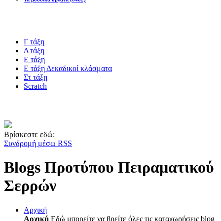
Blogs υλικό
Γ τάξη
Δ τάξη
Ε τάξη
Ε τάξη Δεκαδικοί κλάσματα
Στ τάξη
Scratch
Πιστοποίηση esafety
Βρίσκεστε εδώ:
Συνδρομή μέσω RSS
Blogs Προτύπου Πειραματικού
Σερρών
Αρχική
Αρχική
Εδώ μπορείτε να βρείτε όλες τις καταχωρήσεις blog