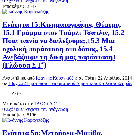
0 Σχόλια
Συνεχίστε την ανάγνωση
Επισκέψεις: 2547
Ενότητα 15:Κινηματογράφος-Θέατρο,
15.1 Γράμμα στον Τσάρλι Τσάπλιν, 15.2
Ποια ταινία να διαλέξουμε;,15.3 Μια
σχολική παράσταση στο δάσος, 15.4
Ανεβάζουμε τη δική μας παράσταση!
(Γλώσσα ΣΤ΄)
Αναρτήθηκε
από
Ιωάννης Καραγκιόζης
σε
Τρίτη, 22 Απρίλιος 2014
σε
Blog Στ2 Προτύπου Πειραματικού Δημοτικού Σχολείου Σερρών
Δείτε
Με ετικέτα στο:
ΓΛΩΣΣΑ ΣΤ΄
0 Σχόλια
Συνεχίστε την ανάγνωση
Επισκέψεις: 8196
Ενότητα 5η:Μετρήσεις-Μοτίβα,