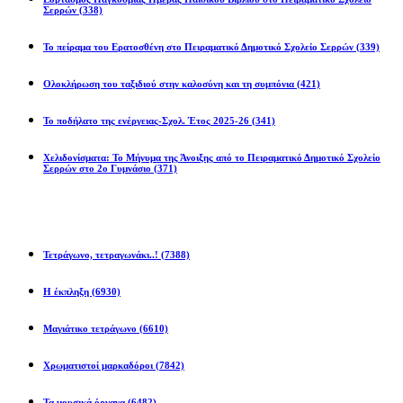
Σερρών
(338)
Το πείραμα του Ερατοσθένη στο Πειραματικό Δημοτικό Σχολείο Σερρών
(339)
Ολοκλήρωση του ταξιδιού στην καλοσύνη και τη συμπόνια
(421)
Το ποδήλατο της ενέργειας-Σχολ. Έτος 2025-26
(341)
Χελιδονίσματα: Το Μήνυμα της Άνοιξης από το Πειραματικό Δημοτικό Σχολείο
Σερρών στο 2ο Γυμνάσιο
(371)
Προβλήματα
Τετράγωνο, τετραγωνάκι..!
(7388)
Η έκπληξη
(6930)
Μαγιάτικο τετράγωνο
(6610)
Χρωματιστοί μαρκαδόροι
(7842)
Τα μουσικά όργανα
(6482)