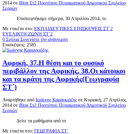
2014
σε
Blog Στ2 Προτύπου Πειραματικού Δημοτικού Σχολείου
Σερρών
Επισκεφτήκαμε σήμερα, 30 Απριλίου 2014, το
Με ετικέτα στο:
ΕΚΠΑΙΔΕΥΤΙΚΕΣ ΕΠΙΣΚΕΨΕΙΣ ΣΤ΄2
ΕΥΕΛΙΚΤΗ ΖΩΝΗ ΣΤ΄2
0 Σχόλια
Συνεχίστε την ανάγνωση
Επισκέψεις: 2585
Αφρική, 37.Η θέση και το φυσικό
περιβάλλον της Αφρικής, 38.Οι κάτοικοι
και τα κράτη της Αφρικής(Γεωγραφία
ΣΤ΄)
Αναρτήθηκε
από
Ιωάννης Καραγκιόζης
σε
Κυριακή, 27 Απρίλιος
2014
σε
Blog Στ2 Προτύπου Πειραματικού Δημοτικού Σχολείου
Σερρών
Δείτε τα μαθήματα από το
Με ετικέτα στο:
ΓΕΩΓΡΑΦΙΑ ΣΤ΄