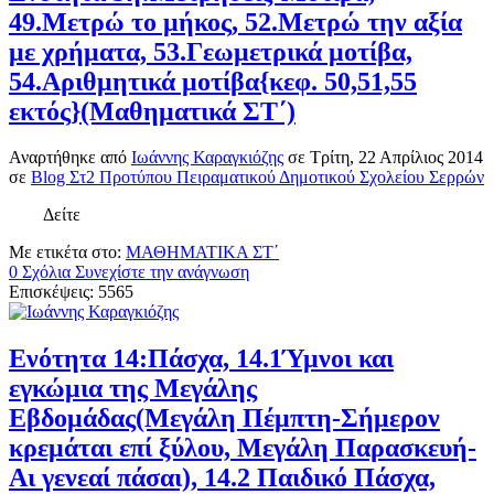
49.Μετρώ το μήκος, 52.Μετρώ την αξία
με χρήματα, 53.Γεωμετρικά μοτίβα,
54.Αριθμητικά μοτίβα{κεφ. 50,51,55
εκτός}(Μαθηματικά ΣΤ΄)
Αναρτήθηκε
από
Ιωάννης Καραγκιόζης
σε
Τρίτη, 22 Απρίλιος 2014
σε
Blog Στ2 Προτύπου Πειραματικού Δημοτικού Σχολείου Σερρών
Δείτε
Με ετικέτα στο:
ΜΑΘΗΜΑΤΙΚΑ ΣΤ΄
0 Σχόλια
Συνεχίστε την ανάγνωση
Επισκέψεις: 5565
Ενότητα 14:Πάσχα, 14.1Ύμνοι και
εγκώμια της Μεγάλης
Εβδομάδας(Μεγάλη Πέμπτη-Σήμερον
κρεμάται επί ξύλου, Μεγάλη Παρασκευή-
Αι γενεαί πάσαι), 14.2 Παιδικό Πάσχα,