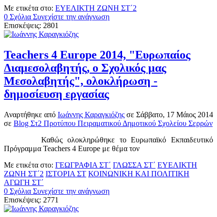
Με ετικέτα στο:
ΕΥΕΛΙΚΤΗ ΖΩΝΗ ΣΤ΄2
0 Σχόλια
Συνεχίστε την ανάγνωση
Επισκέψεις: 2801
Teachers 4 Europe 2014, "Ευρωπαίος
Διαμεσολαβητής, ο Σχολικός μας
Μεσολαβητής", ολοκλήρωση -
δημοσίευση εργασίας
Αναρτήθηκε
από
Ιωάννης Καραγκιόζης
σε
Σάββατο, 17 Μάιος 2014
σε
Blog Στ2 Προτύπου Πειραματικού Δημοτικού Σχολείου Σερρών
Καθώς ολοκληρώθηκε το Ευρωπαϊκό Εκπαιδευτικό
Πρόγραμμα Teachers 4 Europe με θέμα τον
Με ετικέτα στο:
ΓΕΩΓΡΑΦΙΑ ΣΤ΄
ΓΛΩΣΣΑ ΣΤ΄
ΕΥΕΛΙΚΤΗ
ΖΩΝΗ ΣΤ΄2
ΙΣΤΟΡΙΑ ΣΤ
ΚΟΙΝΩΝΙΚΗ ΚΑΙ ΠΟΛΙΤΙΚΗ
ΑΓΩΓΗ ΣΤ΄
0 Σχόλια
Συνεχίστε την ανάγνωση
Επισκέψεις: 2771