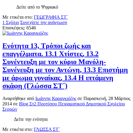
Δείτε από το Ψηφιακό
Με ετικέτα στο:
ΓΕΩΓΡΑΦΙΑ ΣΤ΄
1 Σχόλιο
Συνεχίστε την ανάγνωση
Επισκέψεις: 6546
Ενότητα 13, Τρόποι ζωής και
επαγγέλματα. 13.1 Χτίστες, 13.2
Συνέντευξη με τον κύριο Μανόλη-
Συνένευξη με τον Αντώνη, 13.3 Επιστήμη
με άρωμα γυναίκας, 13.4 Η ιπτάμενη
σκάφη (Γλώσσα ΣΤ΄)
Αναρτήθηκε
από
Ιωάννης Καραγκιόζης
σε
Παρασκευή, 28 Μάρτιος
2014
σε
Blog Στ2 Προτύπου Πειραματικού Δημοτικού Σχολείου
Σερρών
Δείτε την ενότητα
Με ετικέτα στο:
ΓΛΩΣΣΑ ΣΤ΄