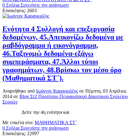
0 Σχόλια
Συνεχίστε την ανάγνωση
Επισκέψεις: 2603
Ενότητα 4 Συλλογή και επεξεργασία
δεδομένων, 45.Απεικονίζω δεδομένα με
ραβδόγραμμα ή εικονόγραμμα,
46.Ταξινομώ δεδομένα-εξάγω
συμπεράσματα, 47.Άλλοι τύποι
γραφημάτων, 48.Βρίσκω τον μέσο όρο
(Μαθηματικά ΣΤ΄).
Αναρτήθηκε
από
Ιωάννης Καραγκιόζης
σε
Πέμπτη, 03 Απρίλιος
2014
σε
Blog Στ2 Προτύπου Πειραματικού Δημοτικού Σχολείου
Σερρών
Δείτε την 4η ενότητα και
Με ετικέτα στο:
ΜΑΘΗΜΑΤΙΚΑ ΣΤ΄
0 Σχόλια
Συνεχίστε την ανάγνωση
Επισκέψεις: 22997