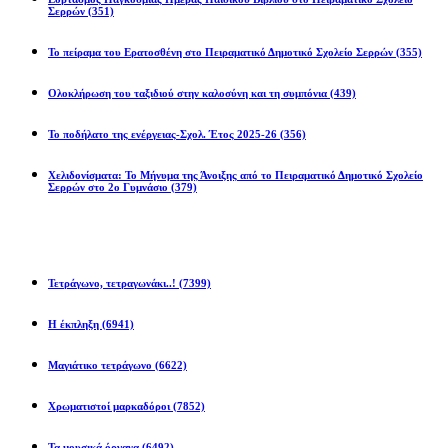
Σερρών
(351)
Το πείραμα του Ερατοσθένη στο Πειραματικό Δημοτικό Σχολείο Σερρών
(355)
Ολοκλήρωση του ταξιδιού στην καλοσύνη και τη συμπόνια
(439)
Το ποδήλατο της ενέργειας-Σχολ. Έτος 2025-26
(356)
Χελιδονίσματα: Το Μήνυμα της Άνοιξης από το Πειραματικό Δημοτικό Σχολείο
Σερρών στο 2ο Γυμνάσιο
(379)
Προβλήματα
Τετράγωνο, τετραγωνάκι..!
(7399)
Η έκπληξη
(6941)
Μαγιάτικο τετράγωνο
(6622)
Χρωματιστοί μαρκαδόροι
(7852)
Τα μουσικά όργανα
(6492)