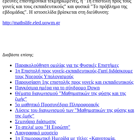
έρευνες επιστημονικά τεκμηριωμένες, η "1η επιστολή προς τους
γονείς και τους εκπαιδευτικούς" και φυσικά "Το πρόβλημα της
εβδομάδας". Η ιστοσελίδα βρίσκεται στη διεύθυνση:
http://mathslife.eled.uowm.gr
Διαβάστε επίσης:
Παρακολούθηση ομιλίας για τις Φυσικές Επιστήμες
1η Επιστολή προς γονείς-εκπαιδευτικούς-Γιατί διδάσκουμε
τους Νοερούς Υπολογισμούς
Παρουσίαση 1ης επιστολής προς γονείς και εκπαιδευτικούς
Παγκόσμια ημέρα για το σύνδρομο Down
Θέματα διαγωνισμού "Μαθηματικών της φύσης και της
ζωής"
5ο μαθητικό Προσυνέδριο Πληροφορικής
Λύσεις του διαγωνισμού των "Μαθηματικών της φύσης και
της ζωής"
Σεμινάριο διάσωσης
Το ατελιέ μου "Η Ευρώπη"
Λαογραφικό μουσείο
1η Επιμορφωτική Ημερίδα με τίτλο: «Καινοτομία,