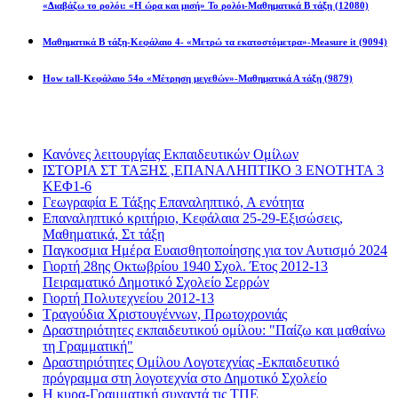
«Διαβάζω το ρολόι: «Η ώρα και μισή» Το ρολόι-Μαθηματικά Β τάξη
(12080)
Μαθηματικά Β τάξη-Κεφάλαιο 4- «Μετρώ τα εκατοστόμετρα»-Measure it
(9094)
How tall-Κεφάλαιο 54ο «Μέτρηση μεγεθών»-Μαθηματικά Α τάξη
(9879)
Διαβάσατε πιο πολύ
Κανόνες λειτουργίας Εκπαιδευτικών Ομίλων
ΙΣΤΟΡΙΑ ΣΤ ΤΑΞΗΣ ,ΕΠΑΝΑΛΗΠΤΙΚΟ 3 ΕΝΟΤΗΤΑ 3
ΚΕΦ1-6
Γεωγραφία Ε Τάξης Επαναληπτικό, Α ενότητα
Επαναληπτικό κριτήριο, Κεφάλαια 25-29-Εξισώσεις,
Μαθηματικά, Στ τάξη
Παγκοσμια Ημέρα Ευαισθητοποίησης για τον Αυτισμό 2024
Γιορτή 28ης Οκτωβρίου 1940 Σχολ. Έτος 2012-13
Πειραματικό Δημοτικό Σχολείο Σερρών
Γιορτή Πολυτεχνείου 2012-13
Τραγούδια Χριστουγέννων, Πρωτοχρονιάς
Δραστηριότητες εκπαιδευτικού ομίλου: "Παίζω και μαθαίνω
τη Γραμματική"
Δραστηριότητες Ομίλου Λογοτεχνίας -Εκπαιδευτικό
πρόγραμμα στη λογοτεχνία στο Δημοτικό Σχολείο
Η κυρα-Γραμματική συναντά τις ΤΠΕ