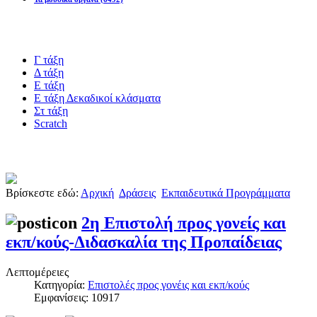
Blogs υλικό
Γ τάξη
Δ τάξη
Ε τάξη
Ε τάξη Δεκαδικοί κλάσματα
Στ τάξη
Scratch
Πιστοποίηση esafety
Βρίσκεστε εδώ:
Αρχική
Δράσεις
Εκπαιδευτικά Προγράμματα
2η Eπιστολή προς γονείς και
εκπ/κούς-Διδασκαλία της Προπαίδειας
Λεπτομέρειες
Κατηγορία:
Επιστολές προς γονέις και εκπ/κούς
Εμφανίσεις: 10917