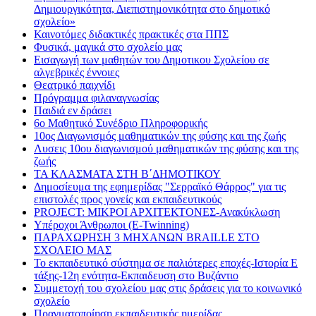
Δημιουργικότητα, Διεπιστημονικότητα στο δημοτικό
σχολείο»
Καινοτόμες διδακτικές πρακτικές στα ΠΠΣ
Φυσικά, μαγικά στο σχολείο μας
Εισαγωγή των μαθητών του Δημοτικου Σχολείου σε
αλγεβρικές έννοιες
Θεατρικό παιχνίδι
Πρόγραμμα φιλαναγνωσίας
Παιδιά εν δράσει
6ο Μαθητικό Συνέδριο Πληροφορικής
10ος Διαγωνισμός μαθηματικών της φύσης και της ζωής
Λυσεις 10ου διαγωνισμού μαθηματικών της φύσης και της
ζωής
ΤΑ ΚΛΑΣΜΑΤΑ ΣΤΗ Β΄ΔΗΜΟΤΙΚΟΥ
Δημοσίευμα της εφημερίδας "Σερραϊκό Θάρρος" για τις
επιστολές προς γονείς και εκπαιδευτικούς
PROJECT: ΜΙΚΡΟΙ ΑΡΧΙΤΕΚΤΟΝΕΣ-Ανακύκλωση
Υπέροχοι Άνθρωποι (E-Twinning)
ΠΑΡΑΧΩΡΗΣΗ 3 ΜΗΧΑΝΩΝ BRAILLE ΣΤΟ
ΣΧΟΛΕΙΟ ΜΑΣ
Το εκπαιδευτικό σύστημα σε παλιότερες εποχές-Ιστορία Ε
τάξης-12η ενότητα-Εκπαιδευση στο Βυζάντιο
Συμμετοχή του σχολείου μας στις δράσεις για το κοινωνικό
σχολείο
Πραγματοποίηση εκπαιδευτικής ημερίδας