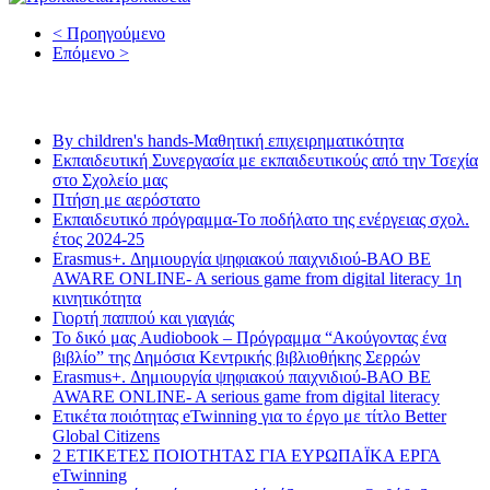
< Προηγούμενο
Επόμενο >
Τελευταία νέα
By children's hands-Μαθητική επιχειρηματικότητα
Εκπαιδευτική Συνεργασία με εκπαιδευτικούς από την Τσεχία
στο Σχολείο μας
Πτήση με αερόστατο
Εκπαιδευτικό πρόγραμμα-Το ποδήλατο της ενέργειας σχολ.
έτος 2024-25
Erasmus+. Δημιουργία ψηφιακού παιχνιδιού-ΒΑΟ BE
AWARE ONLINE- A serious game from digital literacy 1η
κινητικότητα
Γιορτή παππού και γιαγιάς
Το δικό μας Audiobook – Πρόγραμμα “Ακούγοντας ένα
βιβλίο” της Δημόσια Κεντρικής βιβλιοθήκης Σερρών
Erasmus+. Δημιουργία ψηφιακού παιχνιδιού-ΒΑΟ BE
AWARE ONLINE- A serious game from digital literacy
Ετικέτα ποιότητας eTwinning για το έργο με τίτλο Better
Global Citizens
2 ΕΤΙΚΕΤΕΣ ΠΟΙΟΤΗΤΑΣ ΓΙΑ ΕΥΡΩΠΑΪΚΑ ΕΡΓΑ
eTwinning