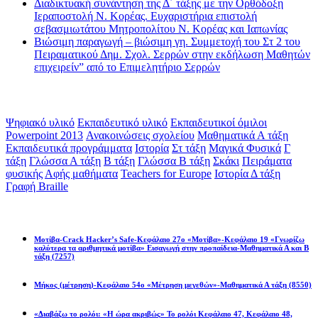
Διαδικτυακή συνάντηση της Δ΄ τάξης με την Ορθόδοξη
Ιεραποστολή Ν. Κορέας. Ευχαριστήρια επιστολή
σεβασμιωτάτου Μητροπολίτου Ν. Κορέας και Ιαπωνίας
Βιώσιμη παραγωγή – βιώσιμη γη. Συμμετοχή του Στ 2 του
Πειραματικού Δημ. Σχολ. Σερρών στην εκδήλωση Μαθητών
επιχειρείν” από το Επιμελητήριο Σερρών
Ετικέτες
Ψηφιακό υλικό
Εκπαιδευτικό υλικό
Εκπαιδευτικοί όμιλοι
Powerpoint 2013
Ανακοινώσεις σχολείου
Μαθηματικά Α τάξη
Εκπαιδευτικά προγράμματα
Ιστορία
Στ τάξη
Μαγικά Φυσικά
Γ
τάξη
Γλώσσα Α τάξη
Β τάξη
Γλώσσα Β τάξη
Σκάκι
Πειράματα
φυσικής
Αφής μαθήματα
Teachers for Europe
Ιστορία Δ τάξη
Γραφή Braille
Math games
Μοτίβα-Crack Hacker’s Safe-Κεφάλαιο 27ο «Μοτίβα»-Κεφάλαιο 19 «Γνωρίζω
καλύτερα τα αριθμητικά μοτίβα» Εισαγωγή στην προπαίδεια-Μαθηματικά Α και Β
τάξη
(7257)
Μήκος (μέτρηση)-Κεφάλαιο 54ο «Μέτρηση μεγεθών»-Μαθηματικά Α τάξη
(8550)
«Διαβάζω το ρολόι: «Η ώρα ακριβώς» Το ρολόι Κεφάλαιο 47, Κεφάλαιο 48,