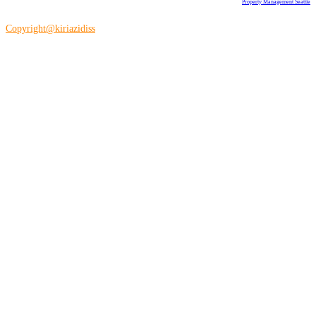
Property Management Seattle
Copyright@kiriazidiss