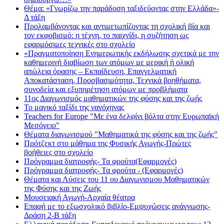
Θέμα: «Γνωρίζω την παράδοση ταξιδεύοντας στην Ελλάδα»-
Δ τάξη
Προλαμβάνοντας και αντιμετωπίζοντας τη σχολική βία και
τον εκφοβισμό: η τέχνη, το παιχνίδι, η συζήτηση ως
εφαρμόσιμες τεχνικές στο σχολείο
«Πραγματοποίηση Ενημερωτικής εκδήλωσης σχετικά με την
καθημερινή διαβίωση των ατόμων με μερική ή ολική
απώλεια όρασης – Εκπαίδευση, Επαγγελματική
Αποκατάσταση, Προσβασιμότητα, Τεχνικά βοηθήματα,
συνοδεία και εξυπηρέτηση ατόμων με προβλήματα
11ος Διαγωνισμός μαθηματικών της φύσης και της ζωής
Το μαγικό ταξίδι της νανόχηνας
Teachers for Europe "Με ένα δελφίνι βόλτα στην Ευρωπαϊκή
Μεσόγειο"
Θέματα διαγωνισμού "Μαθηματικά της φύσης και της ζωής"
Πρότζεκτ στο μάθημα της Φυσικής Αγωγής-Πρώτες
βοήθειες στο σχολείο
Πρόγραμμα διατροφής- Τα φρούτα(Εφαρμογές)
Πρόγραμμα διατροφής- Τα φρούτα - (Εφαρμογές)
Θέματα και Λύσεις του 11 ου Διαγωνισμου Μαθηματικών
της Φύσης και της Ζωής
Μουσειακή Αγωγή-Αρχαία θέατρα
Επαφή με το εξωσχολικό βιβλίο-Εμψυχώσεις ανάγνωσης-
Δράση 2-Β τάξη