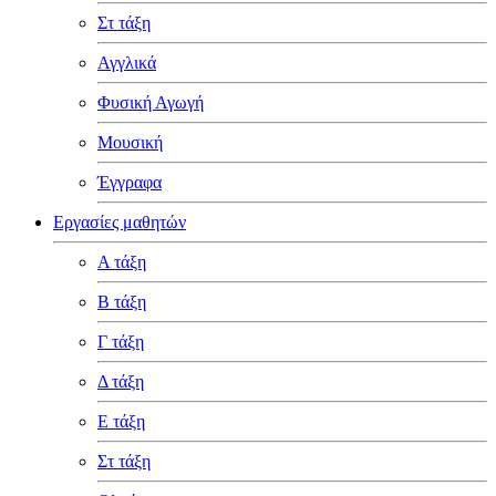
Στ τάξη
Αγγλικά
Φυσική Αγωγή
Μουσική
Έγγραφα
Εργασίες μαθητών
Α τάξη
Β τάξη
Γ τάξη
Δ τάξη
Ε τάξη
Στ τάξη