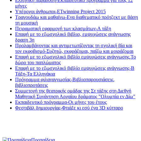
Ελληνική παράδοση-Εκπαιδευτικό πρόγραμμα για τους 12
μήνες
Υπέροχοι άνθρωποι-ETwinning Project 2015
Τραγουδάω και μαθαίνω-Ενα διαθεματικό πρότζεκτ με βάση
τη μουσική
Πειραματική εφαρμογή των κλασμάτων-Α τάξη
Eπαφή με το εξωσχολικό βιβλιο, εμψυχώσεις ανάγνωσης
δραση 3η
Προλαμβάνοντας και αντιμετωπίζοντας τη σχολική βία και
τον εκφοβισμό-Συζητώ, εκφράζομαι, παίζω και μοιράζομαι
Eπαφή με το εξωσχολικό βιβλίο εμψυχώσεις ανάγνωσης,Το
δώρο του παπλώματος
Eπαφή με το εξωσχολικό βιβλίο εμψυχώσεις ανάγνωσης-Β
Τάξη-Τα Ελληνάκια
Πρόγραμμα φιλαναγνωσίας-Βιβλιοπαρουσιάσεις,
βιβλιοπροτάσεις
Συμμετοχή της θεατρικής ομάδας της Στ τάξης στη Διεθνή
Μαθητική Συνάντηση Αρχαίου δράματος "Ολυμπία εν Δίω"
Εκπαιδευτικό πρόγραμμα-Οι μήνες του έτους
Φεστιβάλ δημιουργίας-Φτιάξε κι εσύ ένα 3D κύτταρο
Προπαίδεια