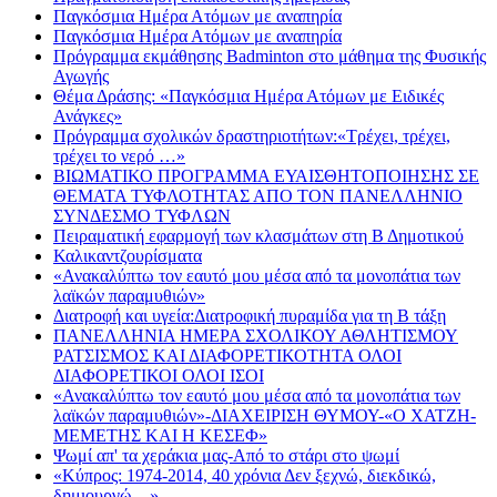
Παγκόσμια Ημέρα Ατόμων με αναπηρία
Παγκόσμια Ημέρα Ατόμων με αναπηρία
Πρόγραμμα εκμάθησης Badminton στο μάθημα της Φυσικής
Αγωγής
Θέμα Δράσης: «Παγκόσμια Ημέρα Ατόμων με Ειδικές
Ανάγκες»
Πρόγραμμα σχολικών δραστηριοτήτων:«Τρέχει, τρέχει,
τρέχει το νερό …»
ΒΙΩΜΑΤΙΚΟ ΠΡΟΓΡΑΜΜΑ ΕΥΑΙΣΘΗΤΟΠΟΙΗΣΗΣ ΣΕ
ΘΕΜΑΤΑ ΤΥΦΛΟΤΗΤΑΣ ΑΠΟ ΤΟΝ ΠΑΝΕΛΛΗΝΙΟ
ΣΥΝΔΕΣΜΟ ΤΥΦΛΩΝ
Πειραματική εφαρμογή των κλασμάτων στη Β Δημοτικού
Καλικαντζουρίσματα
«Ανακαλύπτω τον εαυτό μου μέσα από τα μονοπάτια των
λαϊκών παραμυθιών»
Διατροφή και υγεία:Διατροφική πυραμίδα για τη Β τάξη
ΠΑΝΕΛΛΗΝΙΑ ΗΜΕΡΑ ΣΧΟΛΙΚΟΥ ΑΘΛΗΤΙΣΜΟΥ
ΡΑΤΣΙΣΜΟΣ ΚΑΙ ΔΙΑΦΟΡΕΤΙΚΟΤΗΤΑ ΟΛΟΙ
ΔΙΑΦΟΡΕΤΙΚΟΙ ΟΛΟΙ ΙΣΟΙ
«Ανακαλύπτω τον εαυτό μου μέσα από τα μονοπάτια των
λαϊκών παραμυθιών»-ΔΙΑΧΕΙΡΙΣΗ ΘΥΜΟΥ-«Ο ΧΑΤΖΗ-
ΜΕΜΕΤΗΣ ΚΑΙ Η ΚΕΣΕΦ»
Ψωμί απ' τα χεράκια μας-Από το στάρι στο ψωμί
«Κύπρος: 1974-2014, 40 χρόνια Δεν ξεχνώ, διεκδικώ,
δημιουργώ…»