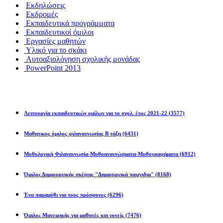
Εκδηλώσεις
Εκδρομές
Εκπαιδευτικά προγράμματα
Εκπαιδευτικοί όμιλοι
Εργασίες μαθητών
Υλικό για το σκάκι
Αυτοαξιολόγηση σχολικής μονάδας
PowerPoint 2013
Εκπ/κοί Όμιλοι
Λειτουργία εκπαιδευτικών ομίλων για το σχολ. έτος 2021-22
(3577)
Μαθητικος όμιλος φιλαναγνωσίας Β τάξη
(6431)
Μυθολογική Φιλαναγνωσία-Μυθοαναγνώσματα-Μυθογραφήματα
(6912)
Όμιλος Δημιουργικής σκέψης "Δημιουργικά παιχνιδια"
(8168)
Ένα παραμύθι για τους πρόσφυγες
(6296)
Όμιλος Μαγειρικής για μαθητές και γονείς
(7476)