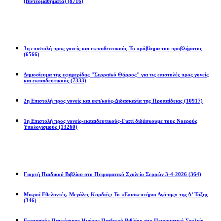
(Βιντεομαθήματα)
(8716)
Επιστολές
3η επιστολή προς γονείς και εκπαιδευτικούς-Το πρόβλημα του προβλήματος
(6566)
Δημοσίευμα της εφημερίδας "Σερραϊκό Θάρρος" για τις επιστολές προς γονείς
και εκπαιδευτικούς
(7333)
2η Eπιστολή προς γονείς και εκπ/κούς-Διδασκαλία της Προπαίδειας
(10917)
1η Επιστολή προς γονείς-εκπαιδευτικούς-Γιατί διδάσκουμε τους Νοερούς
Υπολογισμούς
(13260)
Προγράμματα
Γιορτή Παιδικού Βιβλίου στο Πειραματικό Σχολείο Σερρών 3-4-2026
(364)
Μικροί Εθελοντές, Μεγάλες Καρδιές: Το «Επισκεπτήριο Αγάπης» της Δ’ Τάξης
(346)
Εορτασμός Παγκόσμιας Ημέρας Παιδικού Βιβλίου στο Πειραματικό Σχολείο