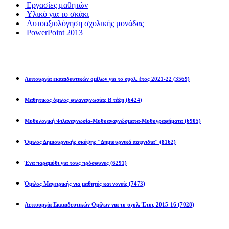
Εργασίες μαθητών
Υλικό για το σκάκι
Αυτοαξιολόγηση σχολικής μονάδας
PowerPoint 2013
Εκπ/κοί Όμιλοι
Λειτουργία εκπαιδευτικών ομίλων για το σχολ. έτος 2021-22
(3569)
Μαθητικος όμιλος φιλαναγνωσίας Β τάξη
(6424)
Μυθολογική Φιλαναγνωσία-Μυθοαναγνώσματα-Μυθογραφήματα
(6905)
Όμιλος Δημιουργικής σκέψης "Δημιουργικά παιχνιδια"
(8162)
Ένα παραμύθι για τους πρόσφυγες
(6291)
Όμιλος Μαγειρικής για μαθητές και γονείς
(7473)
Λειτουργία Εκπαιδευτικών Ομίλων για το σχολ. Έτος 2015-16
(7028)