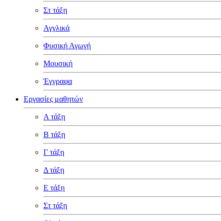
Στ τάξη
Αγγλικά
Φυσική Αγωγή
Μουσική
Έγγραφα
Εργασίες μαθητών
Α τάξη
Β τάξη
Γ τάξη
Δ τάξη
Ε τάξη
Στ τάξη