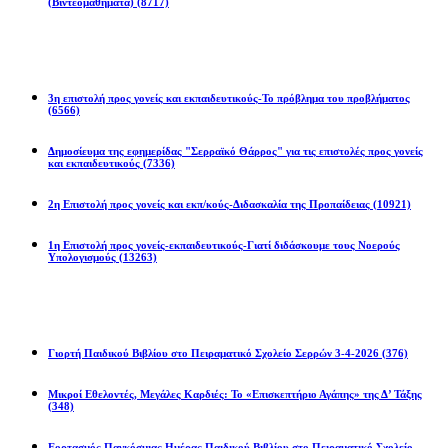
(Βιντεομαθήματα)
(8717)
Επιστολές
3η επιστολή προς γονείς και εκπαιδευτικούς-Το πρόβλημα του προβλήματος
(6566)
Δημοσίευμα της εφημερίδας "Σερραϊκό Θάρρος" για τις επιστολές προς γονείς
και εκπαιδευτικούς
(7336)
2η Eπιστολή προς γονείς και εκπ/κούς-Διδασκαλία της Προπαίδειας
(10921)
1η Επιστολή προς γονείς-εκπαιδευτικούς-Γιατί διδάσκουμε τους Νοερούς
Υπολογισμούς
(13263)
Προγράμματα
Γιορτή Παιδικού Βιβλίου στο Πειραματικό Σχολείο Σερρών 3-4-2026
(376)
Μικροί Εθελοντές, Μεγάλες Καρδιές: Το «Επισκεπτήριο Αγάπης» της Δ’ Τάξης
(348)
Εορτασμός Παγκόσμιας Ημέρας Παιδικού Βιβλίου στο Πειραματικό Σχολείο