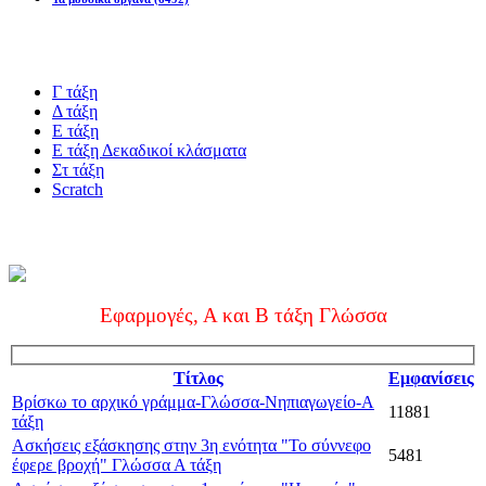
Blogs υλικό
Γ τάξη
Δ τάξη
Ε τάξη
Ε τάξη Δεκαδικοί κλάσματα
Στ τάξη
Scratch
Πιστοποίηση esafety
Εφαρμογές, Α και Β τάξη Γλώσσα
Τίτλος
Εμφανίσεις
Βρίσκω το αρχικό γράμμα-Γλώσσα-Νηπιαγωγείο-Α
11881
τάξη
Ασκήσεις εξάσκησης στην 3η ενότητα "Το σύννεφο
5481
έφερε βροχή" Γλώσσα Α τάξη