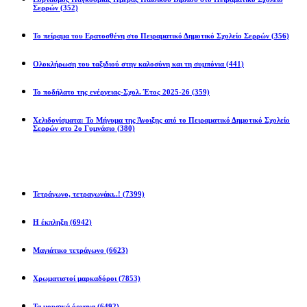
Σερρών
(352)
Το πείραμα του Ερατοσθένη στο Πειραματικό Δημοτικό Σχολείο Σερρών
(356)
Ολοκλήρωση του ταξιδιού στην καλοσύνη και τη συμπόνια
(441)
Το ποδήλατο της ενέργειας-Σχολ. Έτος 2025-26
(359)
Χελιδονίσματα: Το Μήνυμα της Άνοιξης από το Πειραματικό Δημοτικό Σχολείο
Σερρών στο 2ο Γυμνάσιο
(380)
Προβλήματα
Τετράγωνο, τετραγωνάκι..!
(7399)
Η έκπληξη
(6942)
Μαγιάτικο τετράγωνο
(6623)
Χρωματιστοί μαρκαδόροι
(7853)
Τα μουσικά όργανα
(6492)