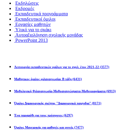
Εκδηλώσεις
Εκδρομές
Εκπαιδευτικά προγράμματα
Εκπαιδευτικοί όμιλοι
Εργασίες μαθητών
Υλικό για το σκάκι
Αυτοαξιολόγηση σχολικής μονάδας
PowerPoint 2013
Εκπ/κοί Όμιλοι
Λειτουργία εκπαιδευτικών ομίλων για το σχολ. έτος 2021-22
(3577)
Μαθητικος όμιλος φιλαναγνωσίας Β τάξη
(6431)
Μυθολογική Φιλαναγνωσία-Μυθοαναγνώσματα-Μυθογραφήματα
(6913)
Όμιλος Δημιουργικής σκέψης "Δημιουργικά παιχνιδια"
(8171)
Ένα παραμύθι για τους πρόσφυγες
(6297)
Όμιλος Μαγειρικής για μαθητές και γονείς
(7477)