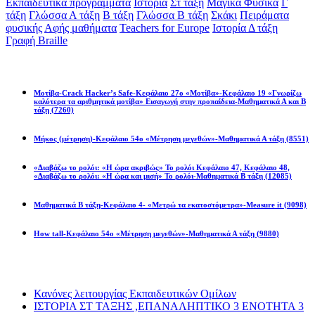
Εκπαιδευτικά προγράμματα
Ιστορία
Στ τάξη
Μαγικά Φυσικά
Γ
τάξη
Γλώσσα Α τάξη
Β τάξη
Γλώσσα Β τάξη
Σκάκι
Πειράματα
φυσικής
Αφής μαθήματα
Teachers for Europe
Ιστορία Δ τάξη
Γραφή Braille
Math games
Μοτίβα-Crack Hacker’s Safe-Κεφάλαιο 27ο «Μοτίβα»-Κεφάλαιο 19 «Γνωρίζω
καλύτερα τα αριθμητικά μοτίβα» Εισαγωγή στην προπαίδεια-Μαθηματικά Α και Β
τάξη
(7260)
Μήκος (μέτρηση)-Κεφάλαιο 54ο «Μέτρηση μεγεθών»-Μαθηματικά Α τάξη
(8551)
«Διαβάζω το ρολόι: «Η ώρα ακριβώς» Το ρολόι Κεφάλαιο 47, Κεφάλαιο 48,
«Διαβάζω το ρολόι: «Η ώρα και μισή» Το ρολόι-Μαθηματικά Β τάξη
(12085)
Μαθηματικά Β τάξη-Κεφάλαιο 4- «Μετρώ τα εκατοστόμετρα»-Measure it
(9098)
How tall-Κεφάλαιο 54ο «Μέτρηση μεγεθών»-Μαθηματικά Α τάξη
(9880)
Διαβάσατε πιο πολύ
Κανόνες λειτουργίας Εκπαιδευτικών Ομίλων
ΙΣΤΟΡΙΑ ΣΤ ΤΑΞΗΣ ,ΕΠΑΝΑΛΗΠΤΙΚΟ 3 ΕΝΟΤΗΤΑ 3