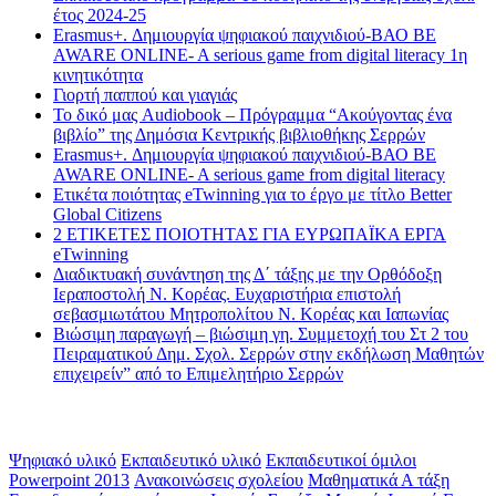
έτος 2024-25
Erasmus+. Δημιουργία ψηφιακού παιχνιδιού-ΒΑΟ BE
AWARE ONLINE- A serious game from digital literacy 1η
κινητικότητα
Γιορτή παππού και γιαγιάς
Το δικό μας Audiobook – Πρόγραμμα “Ακούγοντας ένα
βιβλίο” της Δημόσια Κεντρικής βιβλιοθήκης Σερρών
Erasmus+. Δημιουργία ψηφιακού παιχνιδιού-ΒΑΟ BE
AWARE ONLINE- A serious game from digital literacy
Ετικέτα ποιότητας eTwinning για το έργο με τίτλο Better
Global Citizens
2 ΕΤΙΚΕΤΕΣ ΠΟΙΟΤΗΤΑΣ ΓΙΑ ΕΥΡΩΠΑΪΚΑ ΕΡΓΑ
eTwinning
Διαδικτυακή συνάντηση της Δ΄ τάξης με την Ορθόδοξη
Ιεραποστολή Ν. Κορέας. Ευχαριστήρια επιστολή
σεβασμιωτάτου Μητροπολίτου Ν. Κορέας και Ιαπωνίας
Βιώσιμη παραγωγή – βιώσιμη γη. Συμμετοχή του Στ 2 του
Πειραματικού Δημ. Σχολ. Σερρών στην εκδήλωση Μαθητών
επιχειρείν” από το Επιμελητήριο Σερρών
Ετικέτες
Ψηφιακό υλικό
Εκπαιδευτικό υλικό
Εκπαιδευτικοί όμιλοι
Powerpoint 2013
Ανακοινώσεις σχολείου
Μαθηματικά Α τάξη