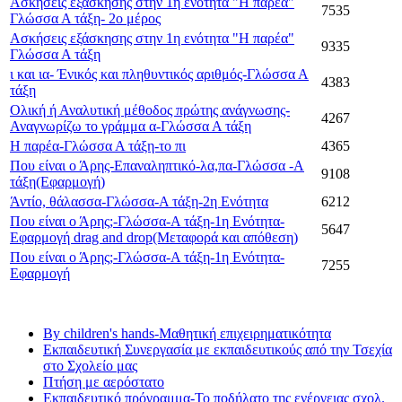
Ασκήσεις εξάσκησης στην 1η ενότητα "Η παρέα"
7535
Γλώσσα Α τάξη- 2ο μέρος
Ασκήσεις εξάσκησης στην 1η ενότητα "Η παρέα"
9335
Γλώσσα Α τάξη
ι και ια- Ένικός και πληθυντικός αριθμός-Γλώσσα Α
4383
τάξη
Ολική ή Αναλυτική μέθοδος πρώτης ανάγνωσης-
4267
Αναγνωρίζω το γράμμα α-Γλώσσα Α τάξη
Η παρέα-Γλώσσα Α τάξη-το πι
4365
Που είναι ο Άρης-Επαναληπτικό-λα,πα-Γλώσσα -Α
9108
τάξη(Εφαρμογή)
Άντίο, θάλασσα-Γλώσσα-Α τάξη-2η Ενότητα
6212
Που είναι ο Άρης;-Γλώσσα-Α τάξη-1η Ενότητα-
5647
Εφαρμογή drag and drop(Mεταφορά και απόθεση)
Που είναι ο Άρης;-Γλώσσα-Α τάξη-1η Ενότητα-
7255
Εφαρμογή
Τελευταία νέα
By children's hands-Μαθητική επιχειρηματικότητα
Εκπαιδευτική Συνεργασία με εκπαιδευτικούς από την Τσεχία
στο Σχολείο μας
Πτήση με αερόστατο
Εκπαιδευτικό πρόγραμμα-Το ποδήλατο της ενέργειας σχολ.