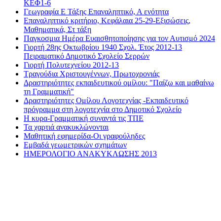
ΚΕΦ1-6
Γεωγραφία Ε Τάξης Επαναληπτικό, Α ενότητα
Επαναληπτικό κριτήριο, Κεφάλαια 25-29-Εξισώσεις,
Μαθηματικά, Στ τάξη
Παγκοσμια Ημέρα Ευαισθητοποίησης για τον Αυτισμό 2024
Γιορτή 28ης Οκτωβρίου 1940 Σχολ. Έτος 2012-13
Πειραματικό Δημοτικό Σχολείο Σερρών
Γιορτή Πολυτεχνείου 2012-13
Τραγούδια Χριστουγέννων, Πρωτοχρονιάς
Δραστηριότητες εκπαιδευτικού ομίλου: "Παίζω και μαθαίνω
τη Γραμματική"
Δραστηριότητες Ομίλου Λογοτεχνίας -Εκπαιδευτικό
πρόγραμμα στη λογοτεχνία στο Δημοτικό Σχολείο
Η κυρα-Γραμματική συναντά τις ΤΠΕ
Τα χαρτιά ανακυκλώνονται
Μαθητική εφημερίδα-Οι γραφούληδες
Εμβαδά γεωμετρικών σχημάτων
ΗΜΕΡΟΛΟΓΙΟ ΑΝΑΚΥΚΛΩΣΗΣ 2013