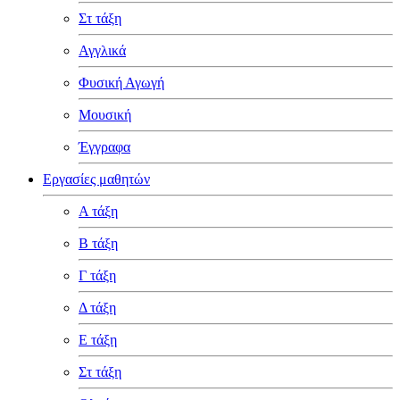
Στ τάξη
Αγγλικά
Φυσική Αγωγή
Μουσική
Έγγραφα
Εργασίες μαθητών
Α τάξη
Β τάξη
Γ τάξη
Δ τάξη
Ε τάξη
Στ τάξη