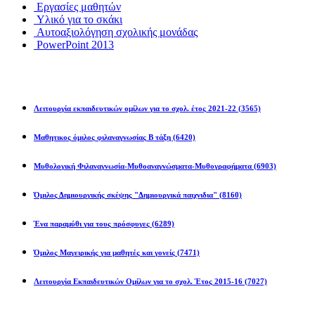
Εργασίες μαθητών
Υλικό για το σκάκι
Αυτοαξιολόγηση σχολικής μονάδας
PowerPoint 2013
Εκπ/κοί Όμιλοι
Λειτουργία εκπαιδευτικών ομίλων για το σχολ. έτος 2021-22
(3565)
Μαθητικος όμιλος φιλαναγνωσίας Β τάξη
(6420)
Μυθολογική Φιλαναγνωσία-Μυθοαναγνώσματα-Μυθογραφήματα
(6903)
Όμιλος Δημιουργικής σκέψης "Δημιουργικά παιχνιδια"
(8160)
Ένα παραμύθι για τους πρόσφυγες
(6289)
Όμιλος Μαγειρικής για μαθητές και γονείς
(7471)
Λειτουργία Εκπαιδευτικών Ομίλων για το σχολ. Έτος 2015-16
(7027)