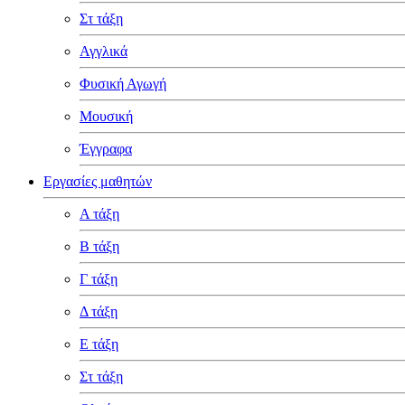
Στ τάξη
Αγγλικά
Φυσική Αγωγή
Μουσική
Έγγραφα
Εργασίες μαθητών
Α τάξη
Β τάξη
Γ τάξη
Δ τάξη
Ε τάξη
Στ τάξη