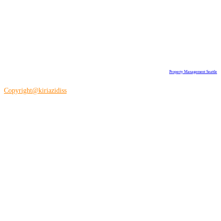
Property Management Seattle
Copyright@kiriazidiss