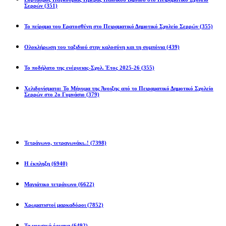
Σερρών
(351)
Το πείραμα του Ερατοσθένη στο Πειραματικό Δημοτικό Σχολείο Σερρών
(355)
Ολοκλήρωση του ταξιδιού στην καλοσύνη και τη συμπόνια
(439)
Το ποδήλατο της ενέργειας-Σχολ. Έτος 2025-26
(355)
Χελιδονίσματα: Το Μήνυμα της Άνοιξης από το Πειραματικό Δημοτικό Σχολείο
Σερρών στο 2ο Γυμνάσιο
(379)
Προβλήματα
Τετράγωνο, τετραγωνάκι..!
(7398)
Η έκπληξη
(6940)
Μαγιάτικο τετράγωνο
(6622)
Χρωματιστοί μαρκαδόροι
(7852)
Τα μουσικά όργανα
(6492)