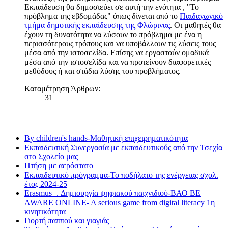
Εκπαίδευση θα δημοσιεύει σε αυτή την ενότητα , "Το
πρόβλημα της εβδομάδας" όπως δίνεται από το
Παιδαγωγικό
τμήμα δημοτικής εκπαίδευσης της Φλώρινας
. Οι μαθητές θα
έχουν τη δυνατότητα να λύσουν το πρόβλημα με ένα η
περισσότερους τρόπους και να υποβάλλουν τις λύσεις τους
μέσα από την ιστοσελίδα. Επίσης να εργαστούν ομαδικά
μέσα από την ιστοσελίδα και να προτείνουν διαφορετικές
μεθόδους ή και στάδια λύσης του προβλήματος.
Καταμέτρηση Άρθρων:
31
Τελευταία νέα
By children's hands-Μαθητική επιχειρηματικότητα
Εκπαιδευτική Συνεργασία με εκπαιδευτικούς από την Τσεχία
στο Σχολείο μας
Πτήση με αερόστατο
Εκπαιδευτικό πρόγραμμα-Το ποδήλατο της ενέργειας σχολ.
έτος 2024-25
Erasmus+. Δημιουργία ψηφιακού παιχνιδιού-ΒΑΟ BE
AWARE ONLINE- A serious game from digital literacy 1η
κινητικότητα
Γιορτή παππού και γιαγιάς