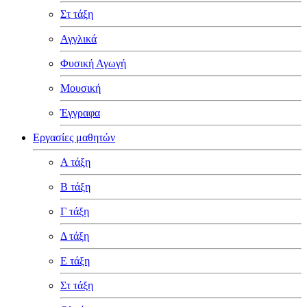
Στ τάξη
Αγγλικά
Φυσική Αγωγή
Μουσική
Έγγραφα
Εργασίες μαθητών
Α τάξη
Β τάξη
Γ τάξη
Δ τάξη
Ε τάξη
Στ τάξη