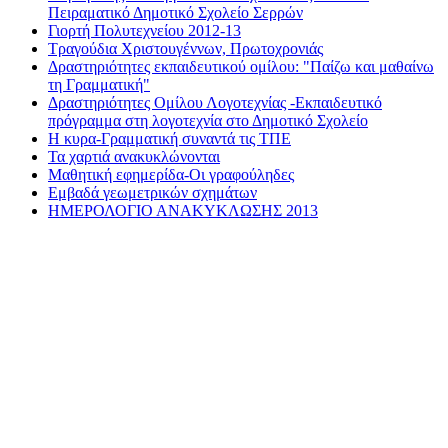
Πειραματικό Δημοτικό Σχολείο Σερρών
Γιορτή Πολυτεχνείου 2012-13
Τραγούδια Χριστουγέννων, Πρωτοχρονιάς
Δραστηριότητες εκπαιδευτικού ομίλου: "Παίζω και μαθαίνω
τη Γραμματική"
Δραστηριότητες Ομίλου Λογοτεχνίας -Εκπαιδευτικό
πρόγραμμα στη λογοτεχνία στο Δημοτικό Σχολείο
Η κυρα-Γραμματική συναντά τις ΤΠΕ
Τα χαρτιά ανακυκλώνονται
Μαθητική εφημερίδα-Οι γραφούληδες
Εμβαδά γεωμετρικών σχημάτων
ΗΜΕΡΟΛΟΓΙΟ ΑΝΑΚΥΚΛΩΣΗΣ 2013