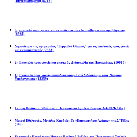
(Βιντεομαθήματα)
(8716)
Επιστολές
3η επιστολή προς γονείς και εκπαιδευτικούς-Το πρόβλημα του προβλήματος
(6565)
Δημοσίευμα της εφημερίδας "Σερραϊκό Θάρρος" για τις επιστολές προς γονείς
και εκπαιδευτικούς
(7333)
2η Eπιστολή προς γονείς και εκπ/κούς-Διδασκαλία της Προπαίδειας
(10915)
1η Επιστολή προς γονείς-εκπαιδευτικούς-Γιατί διδάσκουμε τους Νοερούς
Υπολογισμούς
(13259)
Προγράμματα
Γιορτή Παιδικού Βιβλίου στο Πειραματικό Σχολείο Σερρών 3-4-2026
(362)
Μικροί Εθελοντές, Μεγάλες Καρδιές: Το «Επισκεπτήριο Αγάπης» της Δ’ Τάξης
(346)
Εορτασμός Παγκόσμιας Ημέρας Παιδικού Βιβλίου στο Πειραματικό Σχολείο