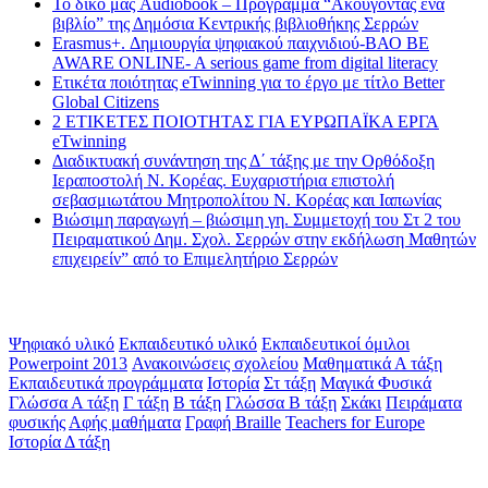
Το δικό μας Audiobook – Πρόγραμμα “Ακούγοντας ένα
βιβλίο” της Δημόσια Κεντρικής βιβλιοθήκης Σερρών
Erasmus+. Δημιουργία ψηφιακού παιχνιδιού-ΒΑΟ BE
AWARE ONLINE- A serious game from digital literacy
Ετικέτα ποιότητας eTwinning για το έργο με τίτλο Better
Global Citizens
2 ΕΤΙΚΕΤΕΣ ΠΟΙΟΤΗΤΑΣ ΓΙΑ ΕΥΡΩΠΑΪΚΑ ΕΡΓΑ
eTwinning
Διαδικτυακή συνάντηση της Δ΄ τάξης με την Ορθόδοξη
Ιεραποστολή Ν. Κορέας. Ευχαριστήρια επιστολή
σεβασμιωτάτου Μητροπολίτου Ν. Κορέας και Ιαπωνίας
Βιώσιμη παραγωγή – βιώσιμη γη. Συμμετοχή του Στ 2 του
Πειραματικού Δημ. Σχολ. Σερρών στην εκδήλωση Μαθητών
επιχειρείν” από το Επιμελητήριο Σερρών
Ετικέτες
Ψηφιακό υλικό
Εκπαιδευτικό υλικό
Εκπαιδευτικοί όμιλοι
Powerpoint 2013
Ανακοινώσεις σχολείου
Μαθηματικά Α τάξη
Εκπαιδευτικά προγράμματα
Ιστορία
Στ τάξη
Μαγικά Φυσικά
Γλώσσα Α τάξη
Γ τάξη
Β τάξη
Γλώσσα Β τάξη
Σκάκι
Πειράματα
φυσικής
Αφής μαθήματα
Γραφή Braille
Teachers for Europe
Ιστορία Δ τάξη
Math games