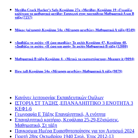
Μοτίβα-Crack Hacker’s Safe-Κεφάλαιο 27ο «Μοτίβα»-Κεφάλαιο 19 «Γνωρίζω
καλύτερα τα αριθμητικά μοτίβα» Εισαγωγή στην προπαίδεια-Μαθηματικά Α και Β
τάξη
(7257)
Μήκος (μέτρηση)-Κεφάλαιο 54ο «Μέτρηση μεγεθών»-Μαθηματικά Α τάξη
(8549)
«Διαβάζω το ρολόι: «Η ώρα ακριβώς» Το ρολόι Κεφάλαιο 47, Κεφάλαιο 48,
«Διαβάζω το ρολόι: «Η ώρα και μισή» Το ρολόι-Μαθηματικά Β τάξη
(12080)
Μαθηματικά Β τάξη-Κεφάλαιο 4- «Μετρώ τα εκατοστόμετρα»-Measure it
(9094)
How tall-Κεφάλαιο 54ο «Μέτρηση μεγεθών»-Μαθηματικά Α τάξη
(9879)
Διαβάσατε πιο πολύ
Κανόνες λειτουργίας Εκπαιδευτικών Ομίλων
ΙΣΤΟΡΙΑ ΣΤ ΤΑΞΗΣ ,ΕΠΑΝΑΛΗΠΤΙΚΟ 3 ΕΝΟΤΗΤΑ 3
ΚΕΦ1-6
Γεωγραφία Ε Τάξης Επαναληπτικό, Α ενότητα
Επαναληπτικό κριτήριο, Κεφάλαια 25-29-Εξισώσεις,
Μαθηματικά, Στ τάξη
Παγκοσμια Ημέρα Ευαισθητοποίησης για τον Αυτισμό 2024
Γιορτή 28ης Οκτωβρίου 1940 Σχολ. Έτος 2012-13