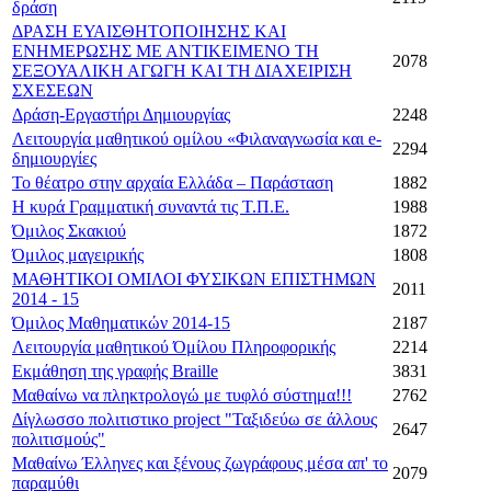
δράση
ΔΡΑΣΗ ΕΥΑΙΣΘΗΤΟΠΟΙΗΣΗΣ ΚΑΙ
ΕΝΗΜΕΡΩΣΗΣ ΜΕ ΑΝΤΙΚΕΙΜΕΝΟ ΤΗ
2078
ΣΕΞΟΥΑΛΙΚΗ ΑΓΩΓΗ ΚΑΙ ΤΗ ΔΙΑΧΕΙΡΙΣΗ
ΣΧΕΣΕΩΝ
Δράση-Εργαστήρι Δημιουργίας
2248
Λειτουργία μαθητικού ομίλου «Φιλαναγνωσία και e-
2294
δημιουργίες
Το θέατρο στην αρχαία Ελλάδα – Παράσταση
1882
Η κυρά Γραμματική συναντά τις Τ.Π.Ε.
1988
Όμιλος Σκακιού
1872
Όμιλος μαγειρικής
1808
ΜΑΘΗΤΙΚΟΙ ΟΜΙΛΟΙ ΦΥΣΙΚΩΝ ΕΠΙΣΤΗΜΩΝ
2011
2014 - 15
Όμιλος Μαθηματικών 2014-15
2187
Λειτουργία μαθητικού Όμίλου Πληροφορικής
2214
Εκμάθηση της γραφής Braille
3831
Μαθαίνω να πληκτρολογώ με τυφλό σύστημα!!!
2762
Δίγλωσσο πολιτιστικο project "Ταξιδεύω σε άλλους
2647
πολιτισμούς"
Μαθαίνω Έλληνες και ξένους ζωγράφους μέσα απ' το
2079
παραμύθι