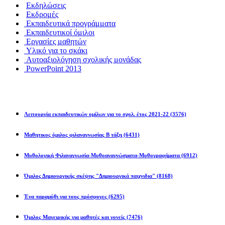
Εκδηλώσεις
Εκδρομές
Εκπαιδευτικά προγράμματα
Εκπαιδευτικοί όμιλοι
Εργασίες μαθητών
Υλικό για το σκάκι
Αυτοαξιολόγηση σχολικής μονάδας
PowerPoint 2013
Εκπ/κοί Όμιλοι
Λειτουργία εκπαιδευτικών ομίλων για το σχολ. έτος 2021-22
(3576)
Μαθητικος όμιλος φιλαναγνωσίας Β τάξη
(6431)
Μυθολογική Φιλαναγνωσία-Μυθοαναγνώσματα-Μυθογραφήματα
(6912)
Όμιλος Δημιουργικής σκέψης "Δημιουργικά παιχνιδια"
(8168)
Ένα παραμύθι για τους πρόσφυγες
(6295)
Όμιλος Μαγειρικής για μαθητές και γονείς
(7476)