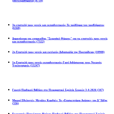
(Βιντεομαθήματα)
(8710)
Επιστολές
3η επιστολή προς γονείς και εκπαιδευτικούς-Το πρόβλημα του προβλήματος
(6560)
Δημοσίευμα της εφημερίδας "Σερραϊκό Θάρρος" για τις επιστολές προς γονείς
και εκπαιδευτικούς
(7322)
2η Eπιστολή προς γονείς και εκπ/κούς-Διδασκαλία της Προπαίδειας
(10908)
1η Επιστολή προς γονείς-εκπαιδευτικούς-Γιατί διδάσκουμε τους Νοερούς
Υπολογισμούς
(13247)
Προγράμματα
Γιορτή Παιδικού Βιβλίου στο Πειραματικό Σχολείο Σερρών 3-4-2026
(347)
Μικροί Εθελοντές, Μεγάλες Καρδιές: Το «Επισκεπτήριο Αγάπης» της Δ’ Τάξης
(336)
Εορτασμός Παγκόσμιας Ημέρας Παιδικού Βιβλίου στο Πειραματικό Σχολείο