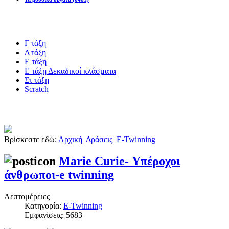
Blogs υλικό
Γ τάξη
Δ τάξη
Ε τάξη
Ε τάξη Δεκαδικοί κλάσματα
Στ τάξη
Scratch
Πιστοποίηση esafety
Βρίσκεστε εδώ:
Αρχική
Δράσεις
E-Twinning
Marie Curie- Υπέροχοι
άνθρωποι-e twinning
Λεπτομέρειες
Κατηγορία:
E-Twinning
Εμφανίσεις: 5683