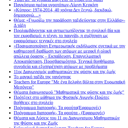
Παγκόσμια ημέρα υγροτόπων-Λίμνη Κερκίνη
«Κύπρος: 1974-2014, 40 χρόνια Δεν ξεχνώ, διεκδικώ,
δημιουργώ…»
Θέμα: «Γνωρίζω την παράδοση ταξιδεύοντας στην Ελλάδα»-
Δ τάξη
Προλαμβάνοντας και αντιμετωπίζοντας τη σχολική βία και
τον εκφοβισμό: η τέχνη, το παιχνίδι, η συζήτηση ως
εφαρμόσιμες τεχνικές στο σχολείο
«Πραγματοποίηση Ενημερωτικής εκδήλωσης σχετικά με την
καθημερινή διαβίωση των ατόμων με μερική ή ολική
απώλεια όρασης – Εκπαίδευση, Επαγγελματική
Αποκατάσταση, Προσβασιμότητα, Τεχνικά βοηθήματα,
συνοδεία και εξυπηρέτηση ατόμων με προβλήματα
11ος Διαγωνισμός μαθηματικών της φύσης και της ζωής
Το μαγικό ταξίδι της νανόχηνας
Teachers for Europe "Με ένα δελφίνι βόλτα στην Ευρωπαϊκή
Μεσόγειο"
Θέματα διαγωνισμού "Μαθηματικά της φύσης και της ζωής"
Πρότζεκτ στο μάθημα της Φυσικής Αγωγής-Πρώτες
βοήθειες στο σχολείο
Πρόγραμμα διατροφής- Τα φρούτα(Εφαρμογές)
Πρόγραμμα διατροφής- Τα φρούτα - (Εφαρμογές)
Θέματα και Λύσεις του 11 ου Διαγωνισμου Μαθηματικών
της Φύσης και της Ζωής