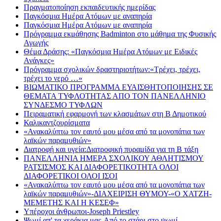
Πραγματοποίηση εκπαιδευτικής ημερίδας
Παγκόσμια Ημέρα Ατόμων με αναπηρία
Παγκόσμια Ημέρα Ατόμων με αναπηρία
Πρόγραμμα εκμάθησης Badminton στο μάθημα της Φυσικής
Αγωγής
Θέμα Δράσης: «Παγκόσμια Ημέρα Ατόμων με Ειδικές
Ανάγκες»
Πρόγραμμα σχολικών δραστηριοτήτων:«Τρέχει, τρέχει,
τρέχει το νερό …»
ΒΙΩΜΑΤΙΚΟ ΠΡΟΓΡΑΜΜΑ ΕΥΑΙΣΘΗΤΟΠΟΙΗΣΗΣ ΣΕ
ΘΕΜΑΤΑ ΤΥΦΛΟΤΗΤΑΣ ΑΠΟ ΤΟΝ ΠΑΝΕΛΛΗΝΙΟ
ΣΥΝΔΕΣΜΟ ΤΥΦΛΩΝ
Πειραματική εφαρμογή των κλασμάτων στη Β Δημοτικού
Καλικαντζουρίσματα
«Ανακαλύπτω τον εαυτό μου μέσα από τα μονοπάτια των
λαϊκών παραμυθιών»
Διατροφή και υγεία:Διατροφική πυραμίδα για τη Β τάξη
ΠΑΝΕΛΛΗΝΙΑ ΗΜΕΡΑ ΣΧΟΛΙΚΟΥ ΑΘΛΗΤΙΣΜΟΥ
ΡΑΤΣΙΣΜΟΣ ΚΑΙ ΔΙΑΦΟΡΕΤΙΚΟΤΗΤΑ ΟΛΟΙ
ΔΙΑΦΟΡΕΤΙΚΟΙ ΟΛΟΙ ΙΣΟΙ
«Ανακαλύπτω τον εαυτό μου μέσα από τα μονοπάτια των
λαϊκών παραμυθιών»-ΔΙΑΧΕΙΡΙΣΗ ΘΥΜΟΥ-«Ο ΧΑΤΖΗ-
ΜΕΜΕΤΗΣ ΚΑΙ Η ΚΕΣΕΦ»
Υπέροχοι άνθρωποι-Joseph Priestley
Ψωμί απ' τα χεράκια μας-Από το στάρι στο ψωμί