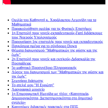
Ομιλία του Καθηγητή κ. Χαράλαμπου Λεμονίδη για τα
Μαθηματικά
Παρακολούθηση ομιλίας για τις Φυσικές Επιστήμες
1η Επιστολή προς γονείς-εκπαιδευτικούς-Γιατί διδάσκουμε
τους Νοερούς Υπολογισμούς
Παρουσίαση 1ης επιστολής προς γονείς και εκπαιδευτικούς
Παγκόσμια ημέρα για το σύνδρομο Down
Θέματα διαγωνισμού "Μαθηματικών της φύσης και της
ζωής"
2η Eπιστολή προς γονείς και εκπ/κούς-Διδασκαλία της
Προπαίδειας
5ο μαθητικό Προσυνέδριο Πληροφορικής
Λύσεις του διαγωνισμού των "Μαθηματικών της φύσης και
της ζωής"
Σεμινάριο διάσωσης
Το ατελιέ μου "Η Ευρώπη"
Λαογραφικό μουσείο
1η Επιμορφωτική Ημερίδα με τίτλο: «Καινοτομία,
Δημιουργικότητα, Διεπιστημονικότητα στο δημοτικό
σχολείο»
Καινοτόμες διδακτικές πρακτικές στα ΠΠΣ