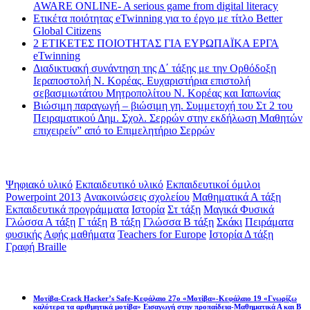
AWARE ONLINE- A serious game from digital literacy
Ετικέτα ποιότητας eTwinning για το έργο με τίτλο Better
Global Citizens
2 ΕΤΙΚΕΤΕΣ ΠΟΙΟΤΗΤΑΣ ΓΙΑ ΕΥΡΩΠΑΪΚΑ ΕΡΓΑ
eTwinning
Διαδικτυακή συνάντηση της Δ΄ τάξης με την Ορθόδοξη
Ιεραποστολή Ν. Κορέας. Ευχαριστήρια επιστολή
σεβασμιωτάτου Μητροπολίτου Ν. Κορέας και Ιαπωνίας
Βιώσιμη παραγωγή – βιώσιμη γη. Συμμετοχή του Στ 2 του
Πειραματικού Δημ. Σχολ. Σερρών στην εκδήλωση Μαθητών
επιχειρείν” από το Επιμελητήριο Σερρών
Ετικέτες
Ψηφιακό υλικό
Εκπαιδευτικό υλικό
Εκπαιδευτικοί όμιλοι
Powerpoint 2013
Ανακοινώσεις σχολείου
Μαθηματικά Α τάξη
Εκπαιδευτικά προγράμματα
Ιστορία
Στ τάξη
Μαγικά Φυσικά
Γλώσσα Α τάξη
Γ τάξη
Β τάξη
Γλώσσα Β τάξη
Σκάκι
Πειράματα
φυσικής
Αφής μαθήματα
Teachers for Europe
Ιστορία Δ τάξη
Γραφή Braille
Math games
Μοτίβα-Crack Hacker’s Safe-Κεφάλαιο 27ο «Μοτίβα»-Κεφάλαιο 19 «Γνωρίζω
καλύτερα τα αριθμητικά μοτίβα» Εισαγωγή στην προπαίδεια-Μαθηματικά Α και Β