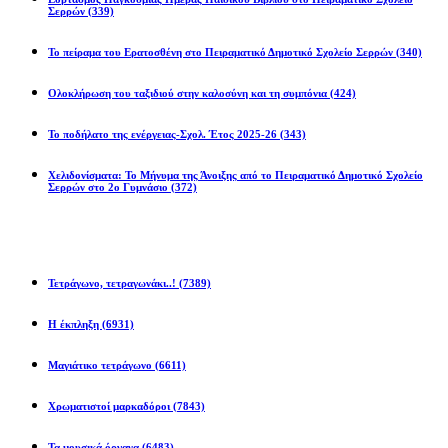
Σερρών
(339)
Το πείραμα του Ερατοσθένη στο Πειραματικό Δημοτικό Σχολείο Σερρών
(340)
Ολοκλήρωση του ταξιδιού στην καλοσύνη και τη συμπόνια
(424)
Το ποδήλατο της ενέργειας-Σχολ. Έτος 2025-26
(343)
Χελιδονίσματα: Το Μήνυμα της Άνοιξης από το Πειραματικό Δημοτικό Σχολείο
Σερρών στο 2ο Γυμνάσιο
(372)
Προβλήματα
Τετράγωνο, τετραγωνάκι..!
(7389)
Η έκπληξη
(6931)
Μαγιάτικο τετράγωνο
(6611)
Χρωματιστοί μαρκαδόροι
(7843)
Τα μουσικά όργανα
(6483)