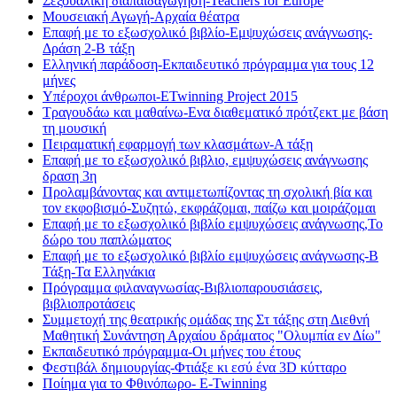
Σεξουαλική διαπαιδαγώγηση-Teachers for Europe
Μουσειακή Αγωγή-Αρχαία θέατρα
Επαφή με το εξωσχολικό βιβλίο-Εμψυχώσεις ανάγνωσης-
Δράση 2-Β τάξη
Ελληνική παράδοση-Εκπαιδευτικό πρόγραμμα για τους 12
μήνες
Υπέροχοι άνθρωποι-ETwinning Project 2015
Τραγουδάω και μαθαίνω-Ενα διαθεματικό πρότζεκτ με βάση
τη μουσική
Πειραματική εφαρμογή των κλασμάτων-Α τάξη
Eπαφή με το εξωσχολικό βιβλιο, εμψυχώσεις ανάγνωσης
δραση 3η
Προλαμβάνοντας και αντιμετωπίζοντας τη σχολική βία και
τον εκφοβισμό-Συζητώ, εκφράζομαι, παίζω και μοιράζομαι
Eπαφή με το εξωσχολικό βιβλίο εμψυχώσεις ανάγνωσης,Το
δώρο του παπλώματος
Eπαφή με το εξωσχολικό βιβλίο εμψυχώσεις ανάγνωσης-Β
Τάξη-Τα Ελληνάκια
Πρόγραμμα φιλαναγνωσίας-Βιβλιοπαρουσιάσεις,
βιβλιοπροτάσεις
Συμμετοχή της θεατρικής ομάδας της Στ τάξης στη Διεθνή
Μαθητική Συνάντηση Αρχαίου δράματος "Ολυμπία εν Δίω"
Εκπαιδευτικό πρόγραμμα-Οι μήνες του έτους
Φεστιβάλ δημιουργίας-Φτιάξε κι εσύ ένα 3D κύτταρο
Ποίημα για το Φθινόπωρο- E-Twinning