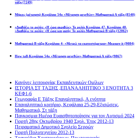
τάξη
(7249)
Μήκος (μέτρηση)-Κεφάλαιο 54ο «Μέτρηση μεγεθών»-Μαθηματικά Α τάξη
(8540)
«Διαβάζω το ρολόι: «Η ώρα ακριβώς» Το ρολόι Κεφάλαιο 47, Κεφάλαιο 48,
«Διαβάζω το ρολόι: «Η ώρα και μισή» Το ρολόι-Μαθηματικά Β τάξη
(12062)
Μαθηματικά Β τάξη-Κεφάλαιο 4- «Μετρώ τα εκατοστόμετρα»-Measure it
(9084)
How tall-Κεφάλαιο 54ο «Μέτρηση μεγεθών»-Μαθηματικά Α τάξη
(9867)
Διαβάσατε πιο πολύ
Κανόνες λειτουργίας Εκπαιδευτικών Ομίλων
ΙΣΤΟΡΙΑ ΣΤ ΤΑΞΗΣ ,ΕΠΑΝΑΛΗΠΤΙΚΟ 3 ΕΝΟΤΗΤΑ 3
ΚΕΦ1-6
Γεωγραφία Ε Τάξης Επαναληπτικό, Α ενότητα
Επαναληπτικό κριτήριο, Κεφάλαια 25-29-Εξισώσεις,
Μαθηματικά, Στ τάξη
Παγκοσμια Ημέρα Ευαισθητοποίησης για τον Αυτισμό 2024
Γιορτή 28ης Οκτωβρίου 1940 Σχολ. Έτος 2012-13
Πειραματικό Δημοτικό Σχολείο Σερρών
Γιορτή Πολυτεχνείου 2012-13
Τραγούδια Χριστουγέννων, Πρωτοχρονιάς