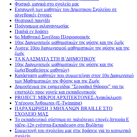
Φυσικά, μαγικά στο σχολείο μας
Εισαγωγή των μαθητών του Δημοτικου Σχολείου σε
αλγεβρικές έννοιες
Θεατρικό παιχνίδι
Πρόγραμμα φιλαναγνωσίας
Παιδιά εν δράσει
6ο Μαθητικό Συνέδριο Πληροφορικής
10ος Διαγωνισμός μαθηματικών της φύσης και της ζωής
Λυσεις 10ου διαγωνισμού μαθηματικών της φύσης και της
ζωής
ΤΑ ΚΛΑΣΜΑΤΑ ΣΤΗ Β΄ΔΗΜΟΤΙΚΟΥ
10ος Διαγωνισμός μαθηματικών της φύσης και της
ζωής(Βραβεύσεις μαθητών)
Κατάσταση μαθητών που συμμετείχαν στον 10ο Διαγωνισμό
των Μαθηματικών της Φύσης και της Ζωής
Δημοσίευμα της εφημερίδας "Σερραϊκό Θάρρος" για τις
επιστολές προς γονείς και εκπαιδευτικούς
PROJECT: ΜΙΚΡΟΙ ΑΡΧΙΤΕΚΤΟΝΕΣ-Ανακύκλωση
Υπέροχοι Άνθρωποι (E-Twinning)
ΠΑΡΑΧΩΡΗΣΗ 3 ΜΗΧΑΝΩΝ BRAILLE ΣΤΟ
ΣΧΟΛΕΙΟ ΜΑΣ
Το εκπαιδευτικό σύστημα σε παλιότερες εποχές-Ιστορία Ε
τάξης-12η ενότητα-Εκπαιδευση στο Βυζάντιο
Συμμετοχή του σχολείου μας στις δράσεις για το κοινωνικό
σχολείο