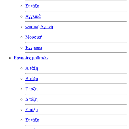
Στ τάξη
Αγγλικά
Φυσική Αγωγή
Μουσική
Έγγραφα
Εργασίες μαθητών
Α τάξη
Β τάξη
Γ τάξη
Δ τάξη
Ε τάξη
Στ τάξη