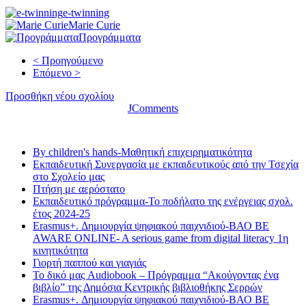
e-twinning
Marie Curie
Προγράμματα
< Προηγούμενο
Επόμενο >
Προσθήκη νέου σχολίου
JComments
Τελευταία νέα
By children's hands-Μαθητική επιχειρηματικότητα
Εκπαιδευτική Συνεργασία με εκπαιδευτικούς από την Τσεχία
στο Σχολείο μας
Πτήση με αερόστατο
Εκπαιδευτικό πρόγραμμα-Το ποδήλατο της ενέργειας σχολ.
έτος 2024-25
Erasmus+. Δημιουργία ψηφιακού παιχνιδιού-ΒΑΟ BE
AWARE ONLINE- A serious game from digital literacy 1η
κινητικότητα
Γιορτή παππού και γιαγιάς
Το δικό μας Audiobook – Πρόγραμμα “Ακούγοντας ένα
βιβλίο” της Δημόσια Κεντρικής βιβλιοθήκης Σερρών
Erasmus+. Δημιουργία ψηφιακού παιχνιδιού-ΒΑΟ BE