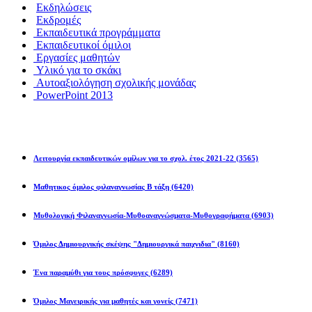
Εκδηλώσεις
Εκδρομές
Εκπαιδευτικά προγράμματα
Εκπαιδευτικοί όμιλοι
Εργασίες μαθητών
Υλικό για το σκάκι
Αυτοαξιολόγηση σχολικής μονάδας
PowerPoint 2013
Εκπ/κοί Όμιλοι
Λειτουργία εκπαιδευτικών ομίλων για το σχολ. έτος 2021-22
(3565)
Μαθητικος όμιλος φιλαναγνωσίας Β τάξη
(6420)
Μυθολογική Φιλαναγνωσία-Μυθοαναγνώσματα-Μυθογραφήματα
(6903)
Όμιλος Δημιουργικής σκέψης "Δημιουργικά παιχνιδια"
(8160)
Ένα παραμύθι για τους πρόσφυγες
(6289)
Όμιλος Μαγειρικής για μαθητές και γονείς
(7471)