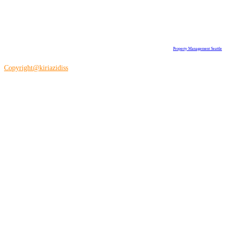
Property Management Seattle
Copyright@kiriazidiss