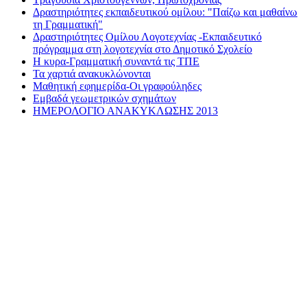
Δραστηριότητες εκπαιδευτικού ομίλου: "Παίζω και μαθαίνω
τη Γραμματική"
Δραστηριότητες Ομίλου Λογοτεχνίας -Εκπαιδευτικό
πρόγραμμα στη λογοτεχνία στο Δημοτικό Σχολείο
Η κυρα-Γραμματική συναντά τις ΤΠΕ
Τα χαρτιά ανακυκλώνονται
Μαθητική εφημερίδα-Οι γραφούληδες
Εμβαδά γεωμετρικών σχημάτων
ΗΜΕΡΟΛΟΓΙΟ ΑΝΑΚΥΚΛΩΣΗΣ 2013