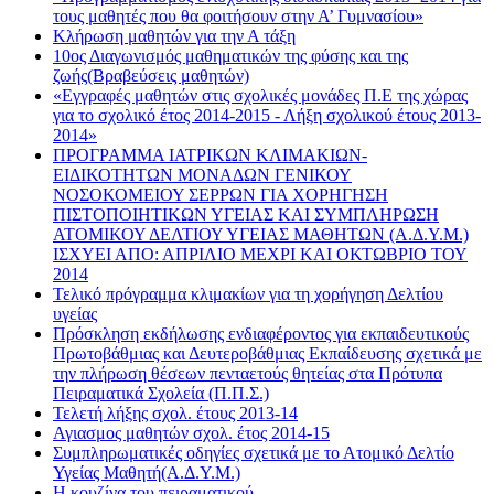
τους μαθητές που θα φοιτήσουν στην Α’ Γυμνασίου»
Κλήρωση μαθητών για την Α τάξη
10ος Διαγωνισμός μαθηματικών της φύσης και της
ζωής(Βραβεύσεις μαθητών)
«Εγγραφές μαθητών στις σχολικές μονάδες Π.Ε της χώρας
για το σχολικό έτος 2014-2015 - Λήξη σχολικού έτους 2013-
2014»
ΠΡΟΓΡΑΜΜΑ ΙΑΤΡΙΚΩΝ ΚΛΙΜΑΚΙΩΝ-
ΕΙΔΙΚΟΤΗΤΩΝ ΜΟΝΑΔΩΝ ΓΕΝΙΚΟΥ
ΝΟΣΟΚΟΜΕΙΟΥ ΣΕΡΡΩΝ ΓΙΑ ΧΟΡΗΓΗΣΗ
ΠΙΣΤΟΠΟΙΗΤΙΚΩΝ ΥΓΕΙΑΣ ΚΑΙ ΣΥΜΠΛΗΡΩΣΗ
ΑΤΟΜΙΚΟΥ ΔΕΛΤΙΟΥ ΥΓΕΙΑΣ ΜΑΘΗΤΩΝ (Α.Δ.Υ.Μ.)
ΙΣΧΥΕΙ ΑΠΟ: ΑΠΡΙΛΙΟ ΜΕΧΡΙ ΚΑΙ ΟΚΤΩΒΡΙΟ ΤΟΥ
2014
Τελικό πρόγραμμα κλιμακίων για τη χορήγηση Δελτίου
υγείας
Πρόσκληση εκδήλωσης ενδιαφέροντος για εκπαιδευτικούς
Πρωτοβάθμιας και Δευτεροβάθμιας Εκπαίδευσης σχετικά με
την πλήρωση θέσεων πενταετούς θητείας στα Πρότυπα
Πειραματικά Σχολεία (Π.Π.Σ.)
Τελετή λήξης σχολ. έτους 2013-14
Αγιασμος μαθητών σχολ. έτος 2014-15
Συμπληρωματικές οδηγίες σχετικά με το Ατομικό Δελτίο
Υγείας Μαθητή(Α.Δ.Υ.Μ.)
Η κουζίνα του πειραματικού