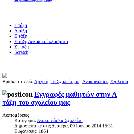
Blogs υλικό
Γ τάξη
Δ τάξη
Ε τάξη
Ε τάξη Δεκαδικοί κλάσματα
Στ τάξη
Scratch
Πιστοποίηση esafety
Βρίσκεστε εδώ:
Αρχική
Το Σχολείο μας
Ανακοινώσεις Σχολείου
Εγγραφές μαθητών στην Α
τάξη του σχολείου μας
Λεπτομέρειες
Κατηγορία:
Ανακοινώσεις Σχολείου
Δημοσιεύτηκε στις Δευτέρα, 09 Ιουνίου 2014 15:31
Εμφανίσεις: 1864