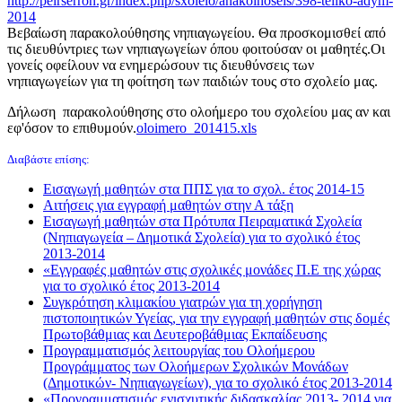
http://peirserron.gr/index.php/sxoleio/anakoinoseis/398-teliko-adym-
2014
Βεβαίωση παρακολούθησης νηπιαγωγείου. Θα προσκομισθεί από
τις διευθύντριες των νηπιαγωγείων όπου φοιτούσαν οι μαθητές.Οι
γονείς οφείλουν να ενημερώσουν τις διευθύνσεις των
νηπιαγωγείων για τη φοίτηση των παιδιών τους στο σχολείο μας.
Δήλωση παρακολούθησης στο ολοήμερο του σχολείου μας αν και
εφ'όσον το επιθυμούν.
oloimero_201415.xls
Διαβάστε επίσης:
Εισαγωγή μαθητών στα ΠΠΣ για το σχολ. έτος 2014-15
Αιτήσεις για εγγραφή μαθητών στην Α τάξη
Εισαγωγή μαθητών στα Πρότυπα Πειραματικά Σχολεία
(Νηπιαγωγεία – Δημοτικά Σχολεία) για το σχολικό έτος
2013-2014
«Εγγραφές μαθητών στις σχολικές μονάδες Π.Ε της χώρας
για το σχολικό έτος 2013-2014
Συγκρότηση κλιμακίου γιατρών για τη χορήγηση
πιστοποιητικών Υγείας, για την εγγραφή μαθητών στις δομές
Πρωτοβάθμιας και Δευτεροβάθμιας Εκπαίδευσης
Προγραμματισμός λειτουργίας του Ολοήμερου
Προγράμματος των Ολοήμερων Σχολικών Μονάδων
(Δημοτικών- Νηπιαγωγείων), για το σχολικό έτος 2013-2014
«Προγραμματισμός ενισχυτικής διδασκαλίας 2013- 2014 για