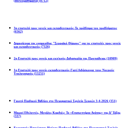
(Βιντεομαθήματα)
(8712)
Επιστολές
3η επιστολή προς γονείς και εκπαιδευτικούς-Το πρόβλημα του προβλήματος
(6562)
Δημοσίευμα της εφημερίδας "Σερραϊκό Θάρρος" για τις επιστολές προς γονείς
και εκπαιδευτικούς
(7326)
2η Eπιστολή προς γονείς και εκπ/κούς-Διδασκαλία της Προπαίδειας
(10909)
1η Επιστολή προς γονείς-εκπαιδευτικούς-Γιατί διδάσκουμε τους Νοερούς
Υπολογισμούς
(13251)
Προγράμματα
Γιορτή Παιδικού Βιβλίου στο Πειραματικό Σχολείο Σερρών 3-4-2026
(351)
Μικροί Εθελοντές, Μεγάλες Καρδιές: Το «Επισκεπτήριο Αγάπης» της Δ’ Τάξης
(337)
Εορτασμός Παγκόσμιας Ημέρας Παιδικού Βιβλίου στο Πειραματικό Σχολείο