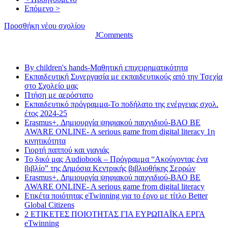
Επόμενο >
Προσθήκη νέου σχολίου
JComments
Τελευταία νέα
By children's hands-Μαθητική επιχειρηματικότητα
Εκπαιδευτική Συνεργασία με εκπαιδευτικούς από την Τσεχία
στο Σχολείο μας
Πτήση με αερόστατο
Εκπαιδευτικό πρόγραμμα-Το ποδήλατο της ενέργειας σχολ.
έτος 2024-25
Erasmus+. Δημιουργία ψηφιακού παιχνιδιού-ΒΑΟ BE
AWARE ONLINE- A serious game from digital literacy 1η
κινητικότητα
Γιορτή παππού και γιαγιάς
Το δικό μας Audiobook – Πρόγραμμα “Ακούγοντας ένα
βιβλίο” της Δημόσια Κεντρικής βιβλιοθήκης Σερρών
Erasmus+. Δημιουργία ψηφιακού παιχνιδιού-ΒΑΟ BE
AWARE ONLINE- A serious game from digital literacy
Ετικέτα ποιότητας eTwinning για το έργο με τίτλο Better
Global Citizens
2 ΕΤΙΚΕΤΕΣ ΠΟΙΟΤΗΤΑΣ ΓΙΑ ΕΥΡΩΠΑΪΚΑ ΕΡΓΑ
eTwinning