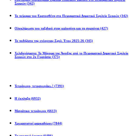
Σερρών
(342)
Το πείραμα του Ερατοσθένη στο Πειραματικό Δημοτικό Σχολείο Σερρών
(342)
Ολοκλήρωση του ταξιδιού στην καλοσύνη και τη συμπόνια
(427)
Το ποδήλατο της ενέργειας-Σχολ. Έτος 2025-26
(345)
Χελιδονίσματα: Το Μήνυμα της Άνοιξης από το Πειραματικό Δημοτικό Σχολείο
Σερρών στο 2ο Γυμνάσιο
(375)
Προβλήματα
Τετράγωνο, τετραγωνάκι..!
(7391)
Η έκπληξη
(6932)
Μαγιάτικο τετράγωνο
(6613)
Χρωματιστοί μαρκαδόροι
(7844)
Τα μουσικά όργανα
(6486)