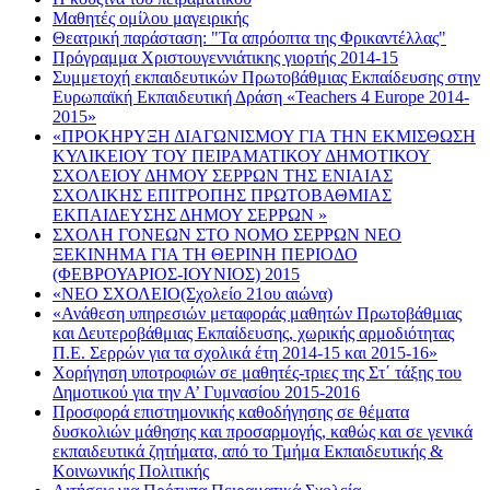
Μαθητές ομίλου μαγειρικής
Θεατρική παράσταση: "Τα απρόοπτα της Φρικαντέλλας"
Πρόγραμμα Χριστουγεννιάτικης γιορτής 2014-15
Συμμετοχή εκπαιδευτικών Πρωτοβάθμιας Εκπαίδευσης στην
Ευρωπαϊκή Εκπαιδευτική Δράση «Teachers 4 Europe 2014-
2015»
«ΠΡΟΚΗΡΥΞΗ ΔΙΑΓΩΝΙΣΜΟΥ ΓΙΑ ΤΗΝ ΕΚΜΙΣΘΩΣΗ
ΚΥΛΙΚΕΙΟΥ ΤΟΥ ΠΕΙΡΑΜΑΤΙΚΟΥ ΔΗΜΟΤΙΚΟΥ
ΣΧΟΛΕΙΟΥ ΔΗΜΟΥ ΣΕΡΡΩΝ ΤΗΣ ΕΝΙΑΙΑΣ
ΣΧΟΛΙΚΗΣ ΕΠΙΤΡΟΠΗΣ ΠΡΩΤΟΒΑΘΜΙΑΣ
ΕΚΠΑΙΔΕΥΣΗΣ ΔΗΜΟΥ ΣΕΡΡΩΝ »
ΣΧΟΛΗ ΓΟΝΕΩΝ ΣΤΟ ΝΟΜΟ ΣΕΡΡΩΝ ΝΕΟ
ΞΕΚΙΝΗΜΑ ΓΙΑ ΤH ΘΕΡΙΝΗ ΠΕΡΙΟΔΟ
(ΦΕΒΡΟΥΑΡΙΟΣ-ΙΟΥΝΙΟΣ) 2015
«ΝΕΟ ΣΧΟΛΕΙΟ(Σχολείο 21ου αιώνα)
«Ανάθεση υπηρεσιών μεταφοράς μαθητών Πρωτοβάθμιας
και Δευτεροβάθμιας Εκπαίδευσης, χωρικής αρμοδιότητας
Π.Ε. Σερρών για τα σχολικά έτη 2014-15 και 2015-16»
Χορήγηση υποτροφιών σε μαθητές-τριες της Στ΄ τάξης του
Δημοτικού για την Α’ Γυμνασίου 2015-2016
Προσφορά επιστημονικής καθοδήγησης σε θέματα
δυσκολιών μάθησης και προσαρμογής, καθώς και σε γενικά
εκπαιδευτικά ζητήματα, από το Τμήμα Εκπαιδευτικής &
Κοινωνικής Πολιτικής