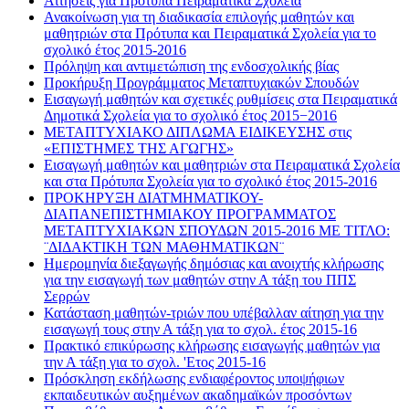
Αιτήσεις για Πρότυπα Πειραματικά Σχολεία
Ανακοίνωση για τη διαδικασία επιλογής μαθητών και
μαθητριών στα Πρότυπα και Πειραματικά Σχολεία για το
σχολικό έτος 2015-2016
Πρόληψη και αντιμετώπιση της ενδοσχολικής βίας
Προκήρυξη Προγράμματος Μεταπτυχιακών Σπουδών
Εισαγωγή μαθητών και σχετικές ρυθμίσεις στα Πειραματικά
Δημοτικά Σχολεία για το σχολικό έτος 2015−2016
ΜΕΤΑΠΤΥΧΙΑΚΟ ΔΙΠΛΩΜΑ ΕΙΔΙΚΕΥΣΗΣ στις
«ΕΠΙΣΤΗΜΕΣ ΤΗΣ ΑΓΩΓΗΣ»
Εισαγωγή μαθητών και μαθητριών στα Πειραματικά Σχολεία
και στα Πρότυπα Σχολεία για το σχολικό έτος 2015-2016
ΠΡΟΚΗΡΥΞΗ ΔΙΑΤΜΗΜΑΤΙΚΟΥ-
ΔΙΑΠΑΝΕΠΙΣΤΗΜΙΑΚΟΥ ΠΡΟΓΡΑΜΜΑΤΟΣ
ΜΕΤΑΠΤΥΧΙΑΚΩΝ ΣΠΟΥΔΩΝ 2015-2016 ΜΕ ΤΙΤΛΟ:
¨ΔΙΔΑΚΤΙΚΗ ΤΩΝ ΜΑΘΗΜΑΤΙΚΩΝ¨
Ημερομηνία διεξαγωγής δημόσιας και ανοιχτής κλήρωσης
για την εισαγωγή των μαθητών στην Α τάξη του ΠΠΣ
Σερρών
Κατάσταση μαθητών-τριών που υπέβαλλαν αίτηση για την
εισαγωγή τους στην Α τάξη για το σχολ. έτος 2015-16
Πρακτικό επικύρωσης κλήρωσης εισαγωγής μαθητών για
την Α τάξη για το σχολ. 'Ετος 2015-16
Πρόσκληση εκδήλωσης ενδιαφέροντος υποψήφιων
εκπαιδευτικών αυξημένων ακαδημαϊκών προσόντων