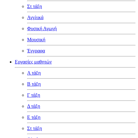
Στ τάξη
Αγγλικά
Φυσική Αγωγή
Μουσική
Έγγραφα
Εργασίες μαθητών
Α τάξη
Β τάξη
Γ τάξη
Δ τάξη
Ε τάξη
Στ τάξη