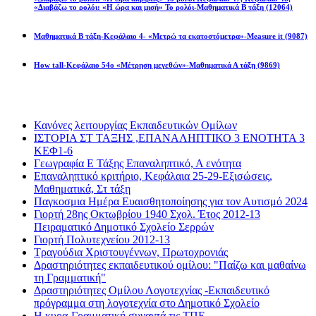
«Διαβάζω το ρολόι: «Η ώρα και μισή» Το ρολόι-Μαθηματικά Β τάξη
(12064)
Μαθηματικά Β τάξη-Κεφάλαιο 4- «Μετρώ τα εκατοστόμετρα»-Measure it
(9087)
How tall-Κεφάλαιο 54ο «Μέτρηση μεγεθών»-Μαθηματικά Α τάξη
(9869)
Διαβάσατε πιο πολύ
Κανόνες λειτουργίας Εκπαιδευτικών Ομίλων
ΙΣΤΟΡΙΑ ΣΤ ΤΑΞΗΣ ,ΕΠΑΝΑΛΗΠΤΙΚΟ 3 ΕΝΟΤΗΤΑ 3
ΚΕΦ1-6
Γεωγραφία Ε Τάξης Επαναληπτικό, Α ενότητα
Επαναληπτικό κριτήριο, Κεφάλαια 25-29-Εξισώσεις,
Μαθηματικά, Στ τάξη
Παγκοσμια Ημέρα Ευαισθητοποίησης για τον Αυτισμό 2024
Γιορτή 28ης Οκτωβρίου 1940 Σχολ. Έτος 2012-13
Πειραματικό Δημοτικό Σχολείο Σερρών
Γιορτή Πολυτεχνείου 2012-13
Τραγούδια Χριστουγέννων, Πρωτοχρονιάς
Δραστηριότητες εκπαιδευτικού ομίλου: "Παίζω και μαθαίνω
τη Γραμματική"
Δραστηριότητες Ομίλου Λογοτεχνίας -Εκπαιδευτικό
πρόγραμμα στη λογοτεχνία στο Δημοτικό Σχολείο
Η κυρα-Γραμματική συναντά τις ΤΠΕ