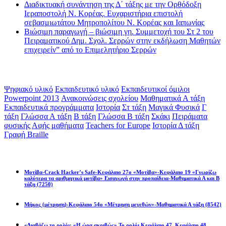
Διαδικτυακή συνάντηση της Δ΄ τάξης με την Ορθόδοξη
Ιεραποστολή Ν. Κορέας. Ευχαριστήρια επιστολή
σεβασμιωτάτου Μητροπολίτου Ν. Κορέας και Ιαπωνίας
Βιώσιμη παραγωγή – βιώσιμη γη. Συμμετοχή του Στ 2 του
Πειραματικού Δημ. Σχολ. Σερρών στην εκδήλωση Μαθητών
επιχειρείν” από το Επιμελητήριο Σερρών
Ετικέτες
Ψηφιακό υλικό
Εκπαιδευτικό υλικό
Εκπαιδευτικοί όμιλοι
Powerpoint 2013
Ανακοινώσεις σχολείου
Μαθηματικά Α τάξη
Εκπαιδευτικά προγράμματα
Ιστορία
Στ τάξη
Μαγικά Φυσικά
Γ
τάξη
Γλώσσα Α τάξη
Β τάξη
Γλώσσα Β τάξη
Σκάκι
Πειράματα
φυσικής
Αφής μαθήματα
Teachers for Europe
Ιστορία Δ τάξη
Γραφή Braille
Math games
Μοτίβα-Crack Hacker’s Safe-Κεφάλαιο 27ο «Μοτίβα»-Κεφάλαιο 19 «Γνωρίζω
καλύτερα τα αριθμητικά μοτίβα» Εισαγωγή στην προπαίδεια-Μαθηματικά Α και Β
τάξη
(7250)
Μήκος (μέτρηση)-Κεφάλαιο 54ο «Μέτρηση μεγεθών»-Μαθηματικά Α τάξη
(8542)
«Διαβάζω το ρολόι: «Η ώρα ακριβώς» Το ρολόι Κεφάλαιο 47, Κεφάλαιο 48,