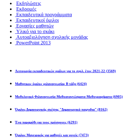
Εκδηλώσεις
Εκδρομές
Εκπαιδευτικά προγράμματα
Εκπαιδευτικοί όμιλοι
Εργασίες μαθητών
Υλικό για το σκάκι
Αυτοαξιολόγηση σχολικής μονάδας
PowerPoint 2013
Εκπ/κοί Όμιλοι
Λειτουργία εκπαιδευτικών ομίλων για το σχολ. έτος 2021-22
(3569)
Μαθητικος όμιλος φιλαναγνωσίας Β τάξη
(6424)
Μυθολογική Φιλαναγνωσία-Μυθοαναγνώσματα-Μυθογραφήματα
(6905)
Όμιλος Δημιουργικής σκέψης "Δημιουργικά παιχνιδια"
(8162)
Ένα παραμύθι για τους πρόσφυγες
(6291)
Όμιλος Μαγειρικής για μαθητές και γονείς
(7473)