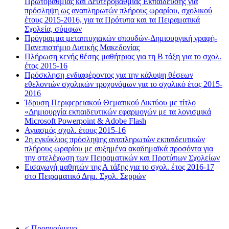
Πρωτοβάθμιας και Δευτεροβάθμιας Εκπαίδευσης για
πρόσληψη ως αναπληρωτών πλήρους ωραρίου, σχολικού
έτους 2015-2016, για τα Πρότυπα και τα Πειραματικά
Σχολεία, σύμφων
Πρόγραμμα μεταπτυχιακών σπουδών-Δημιουργική γραφή-
Πανεπιστήμιο Δυτικής Μακεδονίας
Πλήρωση κενής θέσης μαθήτριας για τη Β τάξη για το σχολ.
έτος 2015-16
Πρόσκληση ενδιαφέροντος για την κάλυψη θέσεων
εθελοντών σχολικών τροχονόμων για το σχολικό έτος 2015-
2016
Ίδρυση Περιφερειακού Θεματικού Δικτύου με τίτλο
«Δημιουργία εκπαιδευτικών εφαρμογών με τα λογισμικά
Microsoft Powerpoint & Adobe Flash
Αγιασμός σχολ. έτους 2015-16
2η εγκύκλιος πρόσληψης αναπληρωτών εκπαιδευτικών
πλήρους ωραρίου με αυξημένα ακαδημαϊκά προσόντα για
την στελέχωση των Πειραματικών και Προτύπων Σχολείων
Εισαγωγή μαθητών της Α τάξης για το σχολ. έτος 2016-17
στο Πειραματικό Δημ. Σχολ. Σερρών
< Προηγούμενο