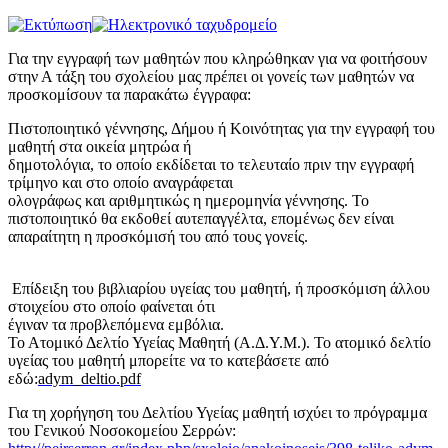
Για την εγγραφή των μαθητών που κληρώθηκαν για να φοιτήσουν
στην Α τάξη του σχολείου μας πρέπει οι γονείς των μαθητών να
προσκομίσουν τα παρακάτω έγγραφα:
Πιστοποιητικό γέννησης, Δήμου ή Κοινότητας για την εγγραφή του
μαθητή στα οικεία μητρώα ή
δημοτολόγια, το οποίο εκδίδεται το τελευταίο πριν την εγγραφή
τρίμηνο και στο οποίο αναγράφεται
ολογράφως και αριθμητικώς η ημερομηνία γέννησης. Το
πιστοποιητικό θα εκδοθεί αυτεπαγγέλτα, επομένως δεν είναι
απαραίτητη η προσκόμισή του από τους γονείς.
Επίδειξη του βιβλιαρίου υγείας του μαθητή, ή προσκόμιση άλλου
στοιχείου στο οποίο φαίνεται ότι
έγιναν τα προβλεπόμενα εμβόλια.
Το Ατομικό Δελτίο Υγείας Μαθητή (Α.Δ.Υ.Μ.). Το ατομικό δελτίο
υγείας του μαθητή μπορείτε να το κατεβάσετε από
εδώ:
adym_deltio.pdf
Για τη χορήγηση του Δελτίου Υγείας μαθητή ισχύει το πρόγραμμα
του Γενικού Νοσοκομείου Σερρών: