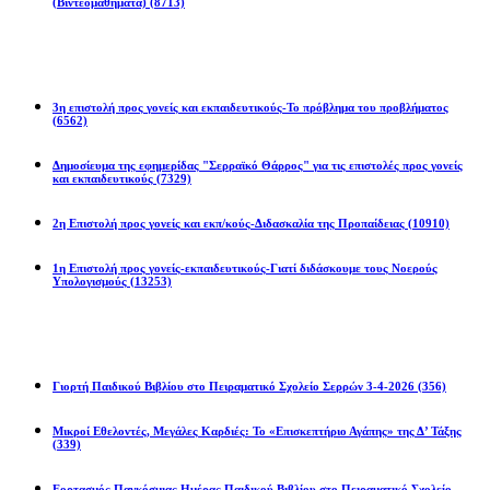
(Βιντεομαθήματα)
(8713)
Επιστολές
3η επιστολή προς γονείς και εκπαιδευτικούς-Το πρόβλημα του προβλήματος
(6562)
Δημοσίευμα της εφημερίδας "Σερραϊκό Θάρρος" για τις επιστολές προς γονείς
και εκπαιδευτικούς
(7329)
2η Eπιστολή προς γονείς και εκπ/κούς-Διδασκαλία της Προπαίδειας
(10910)
1η Επιστολή προς γονείς-εκπαιδευτικούς-Γιατί διδάσκουμε τους Νοερούς
Υπολογισμούς
(13253)
Προγράμματα
Γιορτή Παιδικού Βιβλίου στο Πειραματικό Σχολείο Σερρών 3-4-2026
(356)
Μικροί Εθελοντές, Μεγάλες Καρδιές: Το «Επισκεπτήριο Αγάπης» της Δ’ Τάξης
(339)
Εορτασμός Παγκόσμιας Ημέρας Παιδικού Βιβλίου στο Πειραματικό Σχολείο