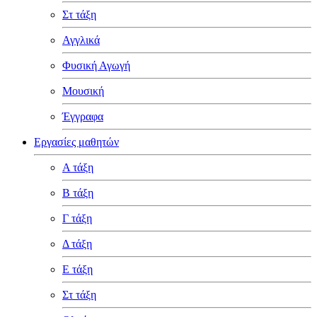
Στ τάξη
Αγγλικά
Φυσική Αγωγή
Μουσική
Έγγραφα
Εργασίες μαθητών
Α τάξη
Β τάξη
Γ τάξη
Δ τάξη
Ε τάξη
Στ τάξη