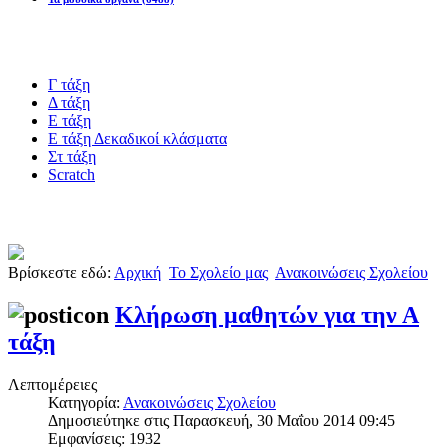
Blogs υλικό
Γ τάξη
Δ τάξη
Ε τάξη
Ε τάξη Δεκαδικοί κλάσματα
Στ τάξη
Scratch
Πιστοποίηση esafety
Βρίσκεστε εδώ:
Αρχική
Το Σχολείο μας
Ανακοινώσεις Σχολείου
Κλήρωση μαθητών για την Α
τάξη
Λεπτομέρειες
Κατηγορία:
Ανακοινώσεις Σχολείου
Δημοσιεύτηκε στις Παρασκευή, 30 Μαΐου 2014 09:45
Εμφανίσεις: 1932