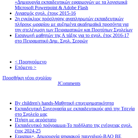
«Δημιουργία εκπαιδευτικών εφαρμογών με τα λογισμικά
Microsoft Powerpoint & Adobe Flash
Αγιασμός σχολ. έτους 2015-16
2η εγκύκλιος πρόσληψης αναπληρωτών εκπαιδευτικών
πλήρους ωραρίου με αυξημένα ακαδημαϊκά προσόντα για
την στελέχωση των Πειραματικών και Προτύπων Σχολείων
Εισαγωγή μαθητών της Α τάξης για το σχολ. έτος 2016-17
στο Πειραματικό Δημ. Σχολ. Σερρών
< Προηγούμενο
Επόμενο >
Προσθήκη νέου σχολίου
JComments
Τελευταία νέα
By children's hands-Μαθητική επιχειρηματικότητα
Εκπαιδευτική Συνεργασία με εκπαιδευτικούς από την Τσεχία
στο Σχολείο μας
Πτήση με αερόστατο
Εκπαιδευτικό πρόγραμμα-Το ποδήλατο της ενέργειας σχολ.
έτος 2024-25
Erasmus+. Δημιουργία ψηφιακού παιχνιδιού-ΒΑΟ BE