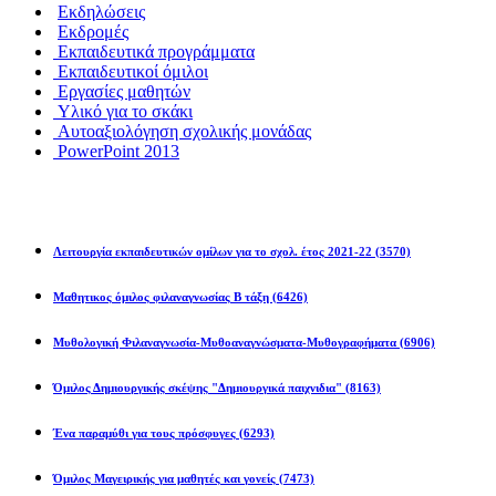
Εκδηλώσεις
Εκδρομές
Εκπαιδευτικά προγράμματα
Εκπαιδευτικοί όμιλοι
Εργασίες μαθητών
Υλικό για το σκάκι
Αυτοαξιολόγηση σχολικής μονάδας
PowerPoint 2013
Εκπ/κοί Όμιλοι
Λειτουργία εκπαιδευτικών ομίλων για το σχολ. έτος 2021-22
(3570)
Μαθητικος όμιλος φιλαναγνωσίας Β τάξη
(6426)
Μυθολογική Φιλαναγνωσία-Μυθοαναγνώσματα-Μυθογραφήματα
(6906)
Όμιλος Δημιουργικής σκέψης "Δημιουργικά παιχνιδια"
(8163)
Ένα παραμύθι για τους πρόσφυγες
(6293)
Όμιλος Μαγειρικής για μαθητές και γονείς
(7473)