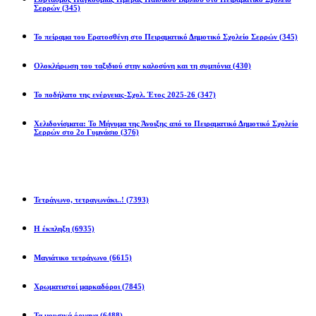
Σερρών
(345)
Το πείραμα του Ερατοσθένη στο Πειραματικό Δημοτικό Σχολείο Σερρών
(345)
Ολοκλήρωση του ταξιδιού στην καλοσύνη και τη συμπόνια
(430)
Το ποδήλατο της ενέργειας-Σχολ. Έτος 2025-26
(347)
Χελιδονίσματα: Το Μήνυμα της Άνοιξης από το Πειραματικό Δημοτικό Σχολείο
Σερρών στο 2ο Γυμνάσιο
(376)
Προβλήματα
Τετράγωνο, τετραγωνάκι..!
(7393)
Η έκπληξη
(6935)
Μαγιάτικο τετράγωνο
(6615)
Χρωματιστοί μαρκαδόροι
(7845)
Τα μουσικά όργανα
(6488)