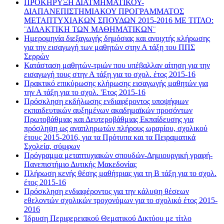
ΠΡΟΚΗΡΥΞΗ ΔΙΑΤΜΗΜΑΤΙΚΟΥ-
ΔΙΑΠΑΝΕΠΙΣΤΗΜΙΑΚΟΥ ΠΡΟΓΡΑΜΜΑΤΟΣ
ΜΕΤΑΠΤΥΧΙΑΚΩΝ ΣΠΟΥΔΩΝ 2015-2016 ΜΕ ΤΙΤΛΟ:
¨ΔΙΔΑΚΤΙΚΗ ΤΩΝ ΜΑΘΗΜΑΤΙΚΩΝ¨
Ημερομηνία διεξαγωγής δημόσιας και ανοιχτής κλήρωσης
για την εισαγωγή των μαθητών στην Α τάξη του ΠΠΣ
Σερρών
Κατάσταση μαθητών-τριών που υπέβαλλαν αίτηση για την
εισαγωγή τους στην Α τάξη για το σχολ. έτος 2015-16
Πρακτικό επικύρωσης κλήρωσης εισαγωγής μαθητών για
την Α τάξη για το σχολ. 'Ετος 2015-16
Πρόσκληση εκδήλωσης ενδιαφέροντος υποψήφιων
εκπαιδευτικών αυξημένων ακαδημαϊκών προσόντων
Πρωτοβάθμιας και Δευτεροβάθμιας Εκπαίδευσης για
πρόσληψη ως αναπληρωτών πλήρους ωραρίου, σχολικού
έτους 2015-2016, για τα Πρότυπα και τα Πειραματικά
Σχολεία, σύμφων
Πρόγραμμα μεταπτυχιακών σπουδών-Δημιουργική γραφή-
Πανεπιστήμιο Δυτικής Μακεδονίας
Πλήρωση κενής θέσης μαθήτριας για τη Β τάξη για το σχολ.
έτος 2015-16
Πρόσκληση ενδιαφέροντος για την κάλυψη θέσεων
εθελοντών σχολικών τροχονόμων για το σχολικό έτος 2015-
2016
Ίδρυση Περιφερειακού Θεματικού Δικτύου με τίτλο