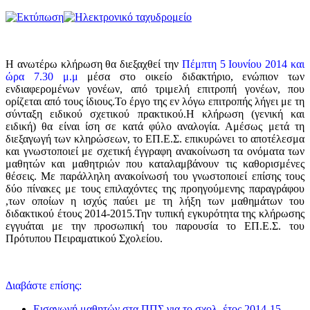
Η ανωτέρω κλήρωση θα διεξαχθεί την
Πέμπτη 5 Ιουνίου 2014 και
ώρα 7.30 μ.μ
μέσα στο οικείο διδακτήριο, ενώπιον των
ενδιαφερομένων γονέων, από τριμελή επιτροπή γονέων, που
ορίζεται από τους ίδιους.Το έργο της εν λόγω επιτροπής λήγει με τη
σύνταξη ειδικού σχετικού πρακτικού.Η κλήρωση (γενική και
ειδική) θα είναι ίση σε κατά φύλο αναλογία. Αμέσως μετά τη
διεξαγωγή των κληρώσεων, το ΕΠ.Ε.Σ. επικυρώνει το αποτέλεσμα
και γνωστοποιεί με σχετική έγγραφη ανακοίνωση τα ονόματα των
μαθητών και μαθητριών που καταλαμβάνουν τις καθορισμένες
θέσεις. Με παράλληλη ανακοίνωσή του γνωστοποιεί επίσης τους
δύο πίνακες με τους επιλαχόντες της προηγούμενης παραγράφου
,των οποίων η ισχύς παύει με τη λήξη των μαθημάτων του
διδακτικού έτους 2014-2015.Την τυπική εγκυρότητα της κλήρωσης
εγγυάται με την προσωπική του παρουσία το ΕΠ.Ε.Σ. του
Πρότυπου Πειραματικού Σχολείου.
Διαβάστε επίσης:
Εισαγωγή μαθητών στα ΠΠΣ για το σχολ. έτος 2014-15