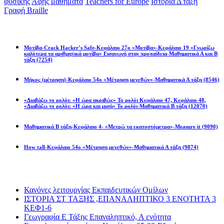
φυσικής
Αφής μαθήματα
Teachers for Europe
Ιστορία Δ τάξη
Γραφή Braille
Math games
Μοτίβα-Crack Hacker’s Safe-Κεφάλαιο 27ο «Μοτίβα»-Κεφάλαιο 19 «Γνωρίζω
καλύτερα τα αριθμητικά μοτίβα» Εισαγωγή στην προπαίδεια-Μαθηματικά Α και Β
τάξη
(7254)
Μήκος (μέτρηση)-Κεφάλαιο 54ο «Μέτρηση μεγεθών»-Μαθηματικά Α τάξη
(8546)
«Διαβάζω το ρολόι: «Η ώρα ακριβώς» Το ρολόι Κεφάλαιο 47, Κεφάλαιο 48,
«Διαβάζω το ρολόι: «Η ώρα και μισή» Το ρολόι-Μαθηματικά Β τάξη
(12070)
Μαθηματικά Β τάξη-Κεφάλαιο 4- «Μετρώ τα εκατοστόμετρα»-Measure it
(9090)
How tall-Κεφάλαιο 54ο «Μέτρηση μεγεθών»-Μαθηματικά Α τάξη
(9874)
Διαβάσατε πιο πολύ
Κανόνες λειτουργίας Εκπαιδευτικών Ομίλων
ΙΣΤΟΡΙΑ ΣΤ ΤΑΞΗΣ ,ΕΠΑΝΑΛΗΠΤΙΚΟ 3 ΕΝΟΤΗΤΑ 3
ΚΕΦ1-6
Γεωγραφία Ε Τάξης Επαναληπτικό, Α ενότητα