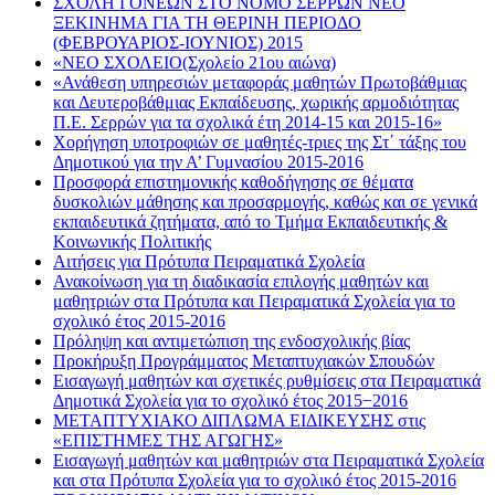
ΣΧΟΛΗ ΓΟΝΕΩΝ ΣΤΟ ΝΟΜΟ ΣΕΡΡΩΝ ΝΕΟ
ΞΕΚΙΝΗΜΑ ΓΙΑ ΤH ΘΕΡΙΝΗ ΠΕΡΙΟΔΟ
(ΦΕΒΡΟΥΑΡΙΟΣ-ΙΟΥΝΙΟΣ) 2015
«ΝΕΟ ΣΧΟΛΕΙΟ(Σχολείο 21ου αιώνα)
«Ανάθεση υπηρεσιών μεταφοράς μαθητών Πρωτοβάθμιας
και Δευτεροβάθμιας Εκπαίδευσης, χωρικής αρμοδιότητας
Π.Ε. Σερρών για τα σχολικά έτη 2014-15 και 2015-16»
Χορήγηση υποτροφιών σε μαθητές-τριες της Στ΄ τάξης του
Δημοτικού για την Α’ Γυμνασίου 2015-2016
Προσφορά επιστημονικής καθοδήγησης σε θέματα
δυσκολιών μάθησης και προσαρμογής, καθώς και σε γενικά
εκπαιδευτικά ζητήματα, από το Τμήμα Εκπαιδευτικής &
Κοινωνικής Πολιτικής
Αιτήσεις για Πρότυπα Πειραματικά Σχολεία
Ανακοίνωση για τη διαδικασία επιλογής μαθητών και
μαθητριών στα Πρότυπα και Πειραματικά Σχολεία για το
σχολικό έτος 2015-2016
Πρόληψη και αντιμετώπιση της ενδοσχολικής βίας
Προκήρυξη Προγράμματος Μεταπτυχιακών Σπουδών
Εισαγωγή μαθητών και σχετικές ρυθμίσεις στα Πειραματικά
Δημοτικά Σχολεία για το σχολικό έτος 2015−2016
ΜΕΤΑΠΤΥΧΙΑΚΟ ΔΙΠΛΩΜΑ ΕΙΔΙΚΕΥΣΗΣ στις
«ΕΠΙΣΤΗΜΕΣ ΤΗΣ ΑΓΩΓΗΣ»
Εισαγωγή μαθητών και μαθητριών στα Πειραματικά Σχολεία
και στα Πρότυπα Σχολεία για το σχολικό έτος 2015-2016