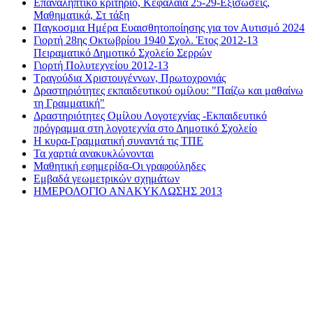
Επαναληπτικό κριτήριο, Κεφάλαια 25-29-Εξισώσεις,
Μαθηματικά, Στ τάξη
Παγκοσμια Ημέρα Ευαισθητοποίησης για τον Αυτισμό 2024
Γιορτή 28ης Οκτωβρίου 1940 Σχολ. Έτος 2012-13
Πειραματικό Δημοτικό Σχολείο Σερρών
Γιορτή Πολυτεχνείου 2012-13
Τραγούδια Χριστουγέννων, Πρωτοχρονιάς
Δραστηριότητες εκπαιδευτικού ομίλου: "Παίζω και μαθαίνω
τη Γραμματική"
Δραστηριότητες Ομίλου Λογοτεχνίας -Εκπαιδευτικό
πρόγραμμα στη λογοτεχνία στο Δημοτικό Σχολείο
Η κυρα-Γραμματική συναντά τις ΤΠΕ
Τα χαρτιά ανακυκλώνονται
Μαθητική εφημερίδα-Οι γραφούληδες
Εμβαδά γεωμετρικών σχημάτων
ΗΜΕΡΟΛΟΓΙΟ ΑΝΑΚΥΚΛΩΣΗΣ 2013