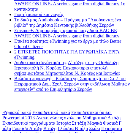
AWARE ONLINE- A serious game from digital literacy 1η
κινητικότητα
Γιορτή παππού και γιαγιάς
Το δικό μας Audiobook – Πρόγραμμα “Ακούγοντας ένα
βιβλίο” της Δημόσια Κεντρικής βιβλιοθήκης Σερρών
Erasmus+. Δημιουργία ψηφιακού παιχνιδιού-ΒΑΟ BE
AWARE ONLINE- A serious game from digital literacy
Ετικέτα ποιότητας eTwinning για το έργο με τίτλο Better
Global Citizens
2 ΕΤΙΚΕΤΕΣ ΠΟΙΟΤΗΤΑΣ ΓΙΑ ΕΥΡΩΠΑΪΚΑ ΕΡΓΑ
eTwinning
Διαδικτυακή συνάντηση της Δ΄ τάξης με την Ορθόδοξη
Ιεραποστολή Ν. Κορέας. Ευχαριστήρια επιστολή
σεβασμιωτάτου Μητροπολίτου Ν. Κορέας και Ιαπωνίας
Βιώσιμη παραγωγή – βιώσιμη γη. Συμμετοχή του Στ 2 του
Πειραματικού Δημ. Σχολ. Σερρών στην εκδήλωση Μαθητών
επιχειρείν” από το Επιμελητήριο Σερρών
Ετικέτες
Ψηφιακό υλικό
Εκπαιδευτικό υλικό
Εκπαιδευτικοί όμιλοι
Powerpoint 2013
Ανακοινώσεις σχολείου
Μαθηματικά Α τάξη
Εκπαιδευτικά προγράμματα
Ιστορία
Στ τάξη
Μαγικά Φυσικά
Γ
τάξη
Γλώσσα Α τάξη
Β τάξη
Γλώσσα Β τάξη
Σκάκι
Πειράματα