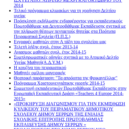
ΙΣΧΥΕΙ ΑΠΟ: ΑΠΡΙΛΙΟ ΜΕΧΡΙ ΚΑΙ ΟΚΤΩΒΡΙΟ ΤΟΥ
2014
Τελικό πρόγραμμα κλιμακίων για τη χορήγηση Δελτίου
υγείας
Πρόσκληση εκδήλωσης ενδιαφέροντος για εκπαιδευτικούς
Πρωτοβάθμιας και Δευτεροβάθμιας Εκπαίδευσης σχετικά με
την πλήρωση θέσεων πενταετούς θητείας στα Πρότυπα
Πειραματικά Σχολεία (Π.Π.Σ.)
Εγγραφές μαθητών στην Α τάξη του σχολείου μας
Τελετή λήξης σχολ. έτους 2013-14
Αγιασμος μαθητών σχολ. έτος 2014-15
Συμπληρωματικές οδηγίες σχετικά με το Ατομικό Δελτίο
Υγείας Μαθητή(Α.Δ.Υ.Μ.)
Η κουζίνα του πειραματικού
Μαθητές ομίλου μαγειρικής
Θεατρική παράσταση: "Τα απρόοπτα της Φρικαντέλλας"
Πρόγραμμα Χριστουγεννιάτικης γιορτής 2014-15
Συμμετοχή εκπαιδευτικών Πρωτοβάθμιας Εκπαίδευσης στην
Ευρωπαϊκή Εκπαιδευτική Δράση «Teachers 4 Europe 2014-
2015»
«ΠΡΟΚΗΡΥΞΗ ΔΙΑΓΩΝΙΣΜΟΥ ΓΙΑ ΤΗΝ ΕΚΜΙΣΘΩΣΗ
ΚΥΛΙΚΕΙΟΥ ΤΟΥ ΠΕΙΡΑΜΑΤΙΚΟΥ ΔΗΜΟΤΙΚΟΥ
ΣΧΟΛΕΙΟΥ ΔΗΜΟΥ ΣΕΡΡΩΝ ΤΗΣ ΕΝΙΑΙΑΣ
ΣΧΟΛΙΚΗΣ ΕΠΙΤΡΟΠΗΣ ΠΡΩΤΟΒΑΘΜΙΑΣ
ΕΚΠΑΙΔΕΥΣΗΣ ΔΗΜΟΥ ΣΕΡΡΩΝ »