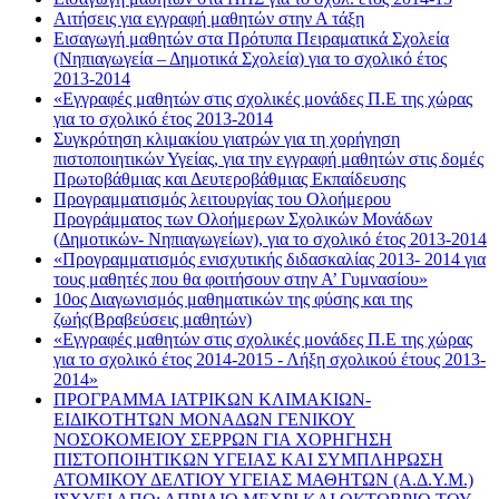
Αιτήσεις για εγγραφή μαθητών στην Α τάξη
Εισαγωγή μαθητών στα Πρότυπα Πειραματικά Σχολεία
(Νηπιαγωγεία – Δημοτικά Σχολεία) για το σχολικό έτος
2013-2014
«Εγγραφές μαθητών στις σχολικές μονάδες Π.Ε της χώρας
για το σχολικό έτος 2013-2014
Συγκρότηση κλιμακίου γιατρών για τη χορήγηση
πιστοποιητικών Υγείας, για την εγγραφή μαθητών στις δομές
Πρωτοβάθμιας και Δευτεροβάθμιας Εκπαίδευσης
Προγραμματισμός λειτουργίας του Ολοήμερου
Προγράμματος των Ολοήμερων Σχολικών Μονάδων
(Δημοτικών- Νηπιαγωγείων), για το σχολικό έτος 2013-2014
«Προγραμματισμός ενισχυτικής διδασκαλίας 2013- 2014 για
τους μαθητές που θα φοιτήσουν στην Α’ Γυμνασίου»
10ος Διαγωνισμός μαθηματικών της φύσης και της
ζωής(Βραβεύσεις μαθητών)
«Εγγραφές μαθητών στις σχολικές μονάδες Π.Ε της χώρας
για το σχολικό έτος 2014-2015 - Λήξη σχολικού έτους 2013-
2014»
ΠΡΟΓΡΑΜΜΑ ΙΑΤΡΙΚΩΝ ΚΛΙΜΑΚΙΩΝ-
ΕΙΔΙΚΟΤΗΤΩΝ ΜΟΝΑΔΩΝ ΓΕΝΙΚΟΥ
ΝΟΣΟΚΟΜΕΙΟΥ ΣΕΡΡΩΝ ΓΙΑ ΧΟΡΗΓΗΣΗ
ΠΙΣΤΟΠΟΙΗΤΙΚΩΝ ΥΓΕΙΑΣ ΚΑΙ ΣΥΜΠΛΗΡΩΣΗ
ΑΤΟΜΙΚΟΥ ΔΕΛΤΙΟΥ ΥΓΕΙΑΣ ΜΑΘΗΤΩΝ (Α.Δ.Υ.Μ.)