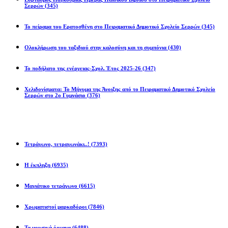
Σερρών
(345)
Το πείραμα του Ερατοσθένη στο Πειραματικό Δημοτικό Σχολείο Σερρών
(345)
Ολοκλήρωση του ταξιδιού στην καλοσύνη και τη συμπόνια
(430)
Το ποδήλατο της ενέργειας-Σχολ. Έτος 2025-26
(347)
Χελιδονίσματα: Το Μήνυμα της Άνοιξης από το Πειραματικό Δημοτικό Σχολείο
Σερρών στο 2ο Γυμνάσιο
(376)
Προβλήματα
Τετράγωνο, τετραγωνάκι..!
(7393)
Η έκπληξη
(6935)
Μαγιάτικο τετράγωνο
(6615)
Χρωματιστοί μαρκαδόροι
(7846)
Τα μουσικά όργανα
(6488)