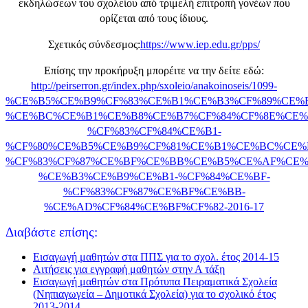
εκδηλώσεων του σχολείου από τριμελή επιτροπή γονέων που
ορίζεται από τους ίδιους.
Σχετικός σύνδεσμος:
https://www.iep.edu.gr/pps/
Επίσης την προκήρυξη μπορέιτε να την δείτε εδώ:
http://peirserron.gr/index.php/sxoleio/anakoinoseis/1099-
%CE%B5%CE%B9%CF%83%CE%B1%CE%B3%CF%89%CE%
%CE%BC%CE%B1%CE%B8%CE%B7%CF%84%CF%8E%CE%
%CF%83%CF%84%CE%B1-
%CF%80%CE%B5%CE%B9%CF%81%CE%B1%CE%BC%CE%
%CF%83%CF%87%CE%BF%CE%BB%CE%B5%CE%AF%CE%
%CE%B3%CE%B9%CE%B1-%CF%84%CE%BF-
%CF%83%CF%87%CE%BF%CE%BB-
%CE%AD%CF%84%CE%BF%CF%82-2016-17
Διαβάστε επίσης:
Εισαγωγή μαθητών στα ΠΠΣ για το σχολ. έτος 2014-15
Αιτήσεις για εγγραφή μαθητών στην Α τάξη
Εισαγωγή μαθητών στα Πρότυπα Πειραματικά Σχολεία
(Νηπιαγωγεία – Δημοτικά Σχολεία) για το σχολικό έτος
2013-2014