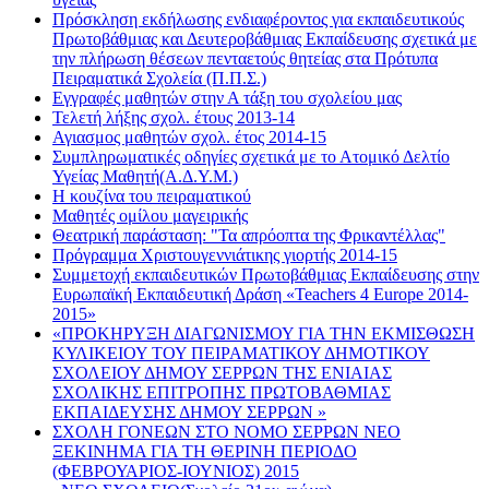
Πρόσκληση εκδήλωσης ενδιαφέροντος για εκπαιδευτικούς
Πρωτοβάθμιας και Δευτεροβάθμιας Εκπαίδευσης σχετικά με
την πλήρωση θέσεων πενταετούς θητείας στα Πρότυπα
Πειραματικά Σχολεία (Π.Π.Σ.)
Εγγραφές μαθητών στην Α τάξη του σχολείου μας
Τελετή λήξης σχολ. έτους 2013-14
Αγιασμος μαθητών σχολ. έτος 2014-15
Συμπληρωματικές οδηγίες σχετικά με το Ατομικό Δελτίο
Υγείας Μαθητή(Α.Δ.Υ.Μ.)
Η κουζίνα του πειραματικού
Μαθητές ομίλου μαγειρικής
Θεατρική παράσταση: "Τα απρόοπτα της Φρικαντέλλας"
Πρόγραμμα Χριστουγεννιάτικης γιορτής 2014-15
Συμμετοχή εκπαιδευτικών Πρωτοβάθμιας Εκπαίδευσης στην
Ευρωπαϊκή Εκπαιδευτική Δράση «Teachers 4 Europe 2014-
2015»
«ΠΡΟΚΗΡΥΞΗ ΔΙΑΓΩΝΙΣΜΟΥ ΓΙΑ ΤΗΝ ΕΚΜΙΣΘΩΣΗ
ΚΥΛΙΚΕΙΟΥ ΤΟΥ ΠΕΙΡΑΜΑΤΙΚΟΥ ΔΗΜΟΤΙΚΟΥ
ΣΧΟΛΕΙΟΥ ΔΗΜΟΥ ΣΕΡΡΩΝ ΤΗΣ ΕΝΙΑΙΑΣ
ΣΧΟΛΙΚΗΣ ΕΠΙΤΡΟΠΗΣ ΠΡΩΤΟΒΑΘΜΙΑΣ
ΕΚΠΑΙΔΕΥΣΗΣ ΔΗΜΟΥ ΣΕΡΡΩΝ »
ΣΧΟΛΗ ΓΟΝΕΩΝ ΣΤΟ ΝΟΜΟ ΣΕΡΡΩΝ ΝΕΟ
ΞΕΚΙΝΗΜΑ ΓΙΑ ΤH ΘΕΡΙΝΗ ΠΕΡΙΟΔΟ
(ΦΕΒΡΟΥΑΡΙΟΣ-ΙΟΥΝΙΟΣ) 2015