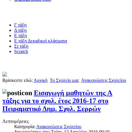
Blogs υλικό
Γ τάξη
Δ τάξη
Ε τάξη
Ε τάξη Δεκαδικοί κλάσματα
Στ τάξη
Scratch
Πιστοποίηση esafety
Βρίσκεστε εδώ:
Αρχική
Το Σχολείο μας
Ανακοινώσεις Σχολείου
Εισαγωγή μαθητών της Α
τάξης για το σχολ. έτος 2016-17 στο
Πειραματικό Δημ. Σχολ. Σερρών
Λεπτομέρειες
Κατηγορία:
Ανακοινώσεις Σχολείου
Δημοσιεύτηκε στις Τρίτη, 12 Απριλίου 2016 09:19