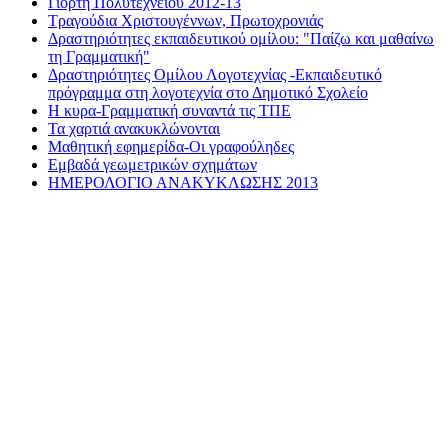
Γιορτή Πολυτεχνείου 2012-13
Τραγούδια Χριστουγέννων, Πρωτοχρονιάς
Δραστηριότητες εκπαιδευτικού ομίλου: "Παίζω και μαθαίνω
τη Γραμματική"
Δραστηριότητες Ομίλου Λογοτεχνίας -Εκπαιδευτικό
πρόγραμμα στη λογοτεχνία στο Δημοτικό Σχολείο
Η κυρα-Γραμματική συναντά τις ΤΠΕ
Τα χαρτιά ανακυκλώνονται
Μαθητική εφημερίδα-Οι γραφούληδες
Εμβαδά γεωμετρικών σχημάτων
ΗΜΕΡΟΛΟΓΙΟ ΑΝΑΚΥΚΛΩΣΗΣ 2013