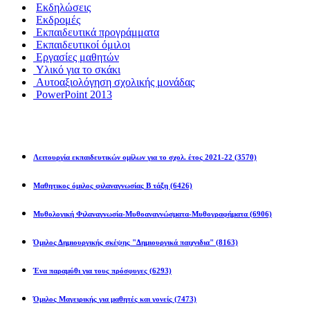
Εκδηλώσεις
Εκδρομές
Εκπαιδευτικά προγράμματα
Εκπαιδευτικοί όμιλοι
Εργασίες μαθητών
Υλικό για το σκάκι
Αυτοαξιολόγηση σχολικής μονάδας
PowerPoint 2013
Εκπ/κοί Όμιλοι
Λειτουργία εκπαιδευτικών ομίλων για το σχολ. έτος 2021-22
(3570)
Μαθητικος όμιλος φιλαναγνωσίας Β τάξη
(6426)
Μυθολογική Φιλαναγνωσία-Μυθοαναγνώσματα-Μυθογραφήματα
(6906)
Όμιλος Δημιουργικής σκέψης "Δημιουργικά παιχνιδια"
(8163)
Ένα παραμύθι για τους πρόσφυγες
(6293)
Όμιλος Μαγειρικής για μαθητές και γονείς
(7473)