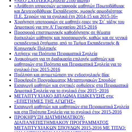
«ΝΕΟ ΣΧΟΛΕΙΟ(Σχολείο 21ου αιώνα)
«Ανάθεση υπηρεσιών μεταφοράς μαθητών Πρωτοβάθμιας
και Δευτεροβάθμιας Εκπαίδευσης, χωρικής αρμοδιότητας
Π.Ε. Σερρών για τα σχολικά έτη 2014-15 και 2015-16»
Χορήγηση υποτροφιών σε μαθητές-τριες της Στ΄ τάξης του
Δημοτικού για την Α’ Γυμνασίου 2015-2016
Προσφορά επιστημονικής καθοδήγησης σε θέματα
δυσκολιών μάθησης και προσαρμογής, καθώς και σε γενικά
εκπαιδευτικά ζητήματα, από το Τμήμα Εκπαιδευτικής &
Κοινωνικής Πολιτικής
Αιτήσεις για Πρότυπα Πειραματικά Σχολεία
Ανακοίνωση για τη διαδικασία επιλογής μαθητών και
μαθητριών στα Πρότυπα και Πειραματικά Σχολεία για το
σχολικό έτος 2015-2016
Πρόληψη και αντιμετώπιση της ενδοσχολικής βίας
Προκήρυξη Προγράμματος Μεταπτυχιακών Σπουδών
Εισαγωγή μαθητών και σχετικές ρυθμίσεις στα Πειραματικά
Δημοτικά Σχολεία για το σχολικό έτος 2015−2016
ΜΕΤΑΠΤΥΧΙΑΚΟ ΔΙΠΛΩΜΑ ΕΙΔΙΚΕΥΣΗΣ στις
«ΕΠΙΣΤΗΜΕΣ ΤΗΣ ΑΓΩΓΗΣ»
Εισαγωγή μαθητών και μαθητριών στα Πειραματικά Σχολεία
και στα Πρότυπα Σχολεία για το σχολικό έτος 2015-2016
ΠΡΟΚΗΡΥΞΗ ΔΙΑΤΜΗΜΑΤΙΚΟΥ-
ΔΙΑΠΑΝΕΠΙΣΤΗΜΙΑΚΟΥ ΠΡΟΓΡΑΜΜΑΤΟΣ
ΜΕΤΑΠΤΥΧΙΑΚΩΝ ΣΠΟΥΔΩΝ 2015-2016 ΜΕ ΤΙΤΛΟ: