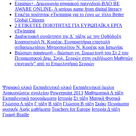
Erasmus+. Δημιουργία ψηφιακού παιχνιδιού-ΒΑΟ BE
AWARE ONLINE- A serious game from digital literacy
Ετικέτα ποιότητας eTwinning για το έργο με τίτλο Better
Global Citizens
2 ΕΤΙΚΕΤΕΣ ΠΟΙΟΤΗΤΑΣ ΓΙΑ ΕΥΡΩΠΑΪΚΑ ΕΡΓΑ
eTwinning
Διαδικτυακή συνάντηση της Δ΄ τάξης με την Ορθόδοξη
Ιεραποστολή Ν. Κορέας. Ευχαριστήρια επιστολή
σεβασμιωτάτου Μητροπολίτου Ν. Κορέας και Ιαπωνίας
Βιώσιμη παραγωγή – βιώσιμη γη. Συμμετοχή του Στ 2 του
Πειραματικού Δημ. Σχολ. Σερρών στην εκδήλωση Μαθητών
επιχειρείν” από το Επιμελητήριο Σερρών
Ετικέτες
Ψηφιακό υλικό
Εκπαιδευτικό υλικό
Εκπαιδευτικοί όμιλοι
Ανακοινώσεις σχολείου
Powerpoint 2013
Μαθηματικά Α τάξη
Εκπαιδευτικά προγράμματα
Ιστορία
Στ τάξη
Μαγικά Φυσικά
Γλώσσα Α τάξη
Γ τάξη
Β τάξη
Γλώσσα Β τάξη
Σκάκι
Πειράματα
φυσικής
Αφής μαθήματα
Teachers for Europe
Ιστορία Δ τάξη
Γραφή Braille
Math games