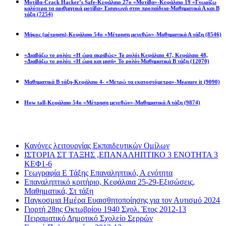
Μοτίβα-Crack Hacker’s Safe-Κεφάλαιο 27ο «Μοτίβα»-Κεφάλαιο 19 «Γνωρίζω
καλύτερα τα αριθμητικά μοτίβα» Εισαγωγή στην προπαίδεια-Μαθηματικά Α και Β
τάξη
(7254)
Μήκος (μέτρηση)-Κεφάλαιο 54ο «Μέτρηση μεγεθών»-Μαθηματικά Α τάξη
(8546)
«Διαβάζω το ρολόι: «Η ώρα ακριβώς» Το ρολόι Κεφάλαιο 47, Κεφάλαιο 48,
«Διαβάζω το ρολόι: «Η ώρα και μισή» Το ρολόι-Μαθηματικά Β τάξη
(12070)
Μαθηματικά Β τάξη-Κεφάλαιο 4- «Μετρώ τα εκατοστόμετρα»-Measure it
(9090)
How tall-Κεφάλαιο 54ο «Μέτρηση μεγεθών»-Μαθηματικά Α τάξη
(9874)
Διαβάσατε πιο πολύ
Κανόνες λειτουργίας Εκπαιδευτικών Ομίλων
ΙΣΤΟΡΙΑ ΣΤ ΤΑΞΗΣ ,ΕΠΑΝΑΛΗΠΤΙΚΟ 3 ΕΝΟΤΗΤΑ 3
ΚΕΦ1-6
Γεωγραφία Ε Τάξης Επαναληπτικό, Α ενότητα
Επαναληπτικό κριτήριο, Κεφάλαια 25-29-Εξισώσεις,
Μαθηματικά, Στ τάξη
Παγκοσμια Ημέρα Ευαισθητοποίησης για τον Αυτισμό 2024
Γιορτή 28ης Οκτωβρίου 1940 Σχολ. Έτος 2012-13
Πειραματικό Δημοτικό Σχολείο Σερρών