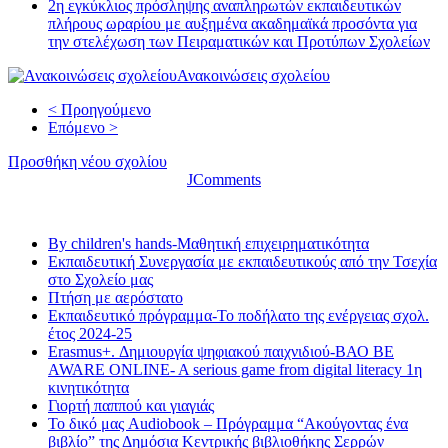
2η εγκύκλιος πρόσληψης αναπληρωτών εκπαιδευτικών
πλήρους ωραρίου με αυξημένα ακαδημαϊκά προσόντα για
την στελέχωση των Πειραματικών και Προτύπων Σχολείων
Ανακοινώσεις σχολείου
< Προηγούμενο
Επόμενο >
Προσθήκη νέου σχολίου
JComments
Τελευταία νέα
By children's hands-Μαθητική επιχειρηματικότητα
Εκπαιδευτική Συνεργασία με εκπαιδευτικούς από την Τσεχία
στο Σχολείο μας
Πτήση με αερόστατο
Εκπαιδευτικό πρόγραμμα-Το ποδήλατο της ενέργειας σχολ.
έτος 2024-25
Erasmus+. Δημιουργία ψηφιακού παιχνιδιού-ΒΑΟ BE
AWARE ONLINE- A serious game from digital literacy 1η
κινητικότητα
Γιορτή παππού και γιαγιάς
Το δικό μας Audiobook – Πρόγραμμα “Ακούγοντας ένα
βιβλίο” της Δημόσια Κεντρικής βιβλιοθήκης Σερρών