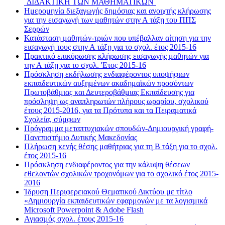
¨ΔΙΔΑΚΤΙΚΗ ΤΩΝ ΜΑΘΗΜΑΤΙΚΩΝ¨
Ημερομηνία διεξαγωγής δημόσιας και ανοιχτής κλήρωσης
για την εισαγωγή των μαθητών στην Α τάξη του ΠΠΣ
Σερρών
Κατάσταση μαθητών-τριών που υπέβαλλαν αίτηση για την
εισαγωγή τους στην Α τάξη για το σχολ. έτος 2015-16
Πρακτικό επικύρωσης κλήρωσης εισαγωγής μαθητών για
την Α τάξη για το σχολ. 'Ετος 2015-16
Πρόσκληση εκδήλωσης ενδιαφέροντος υποψήφιων
εκπαιδευτικών αυξημένων ακαδημαϊκών προσόντων
Πρωτοβάθμιας και Δευτεροβάθμιας Εκπαίδευσης για
πρόσληψη ως αναπληρωτών πλήρους ωραρίου, σχολικού
έτους 2015-2016, για τα Πρότυπα και τα Πειραματικά
Σχολεία, σύμφων
Πρόγραμμα μεταπτυχιακών σπουδών-Δημιουργική γραφή-
Πανεπιστήμιο Δυτικής Μακεδονίας
Πλήρωση κενής θέσης μαθήτριας για τη Β τάξη για το σχολ.
έτος 2015-16
Πρόσκληση ενδιαφέροντος για την κάλυψη θέσεων
εθελοντών σχολικών τροχονόμων για το σχολικό έτος 2015-
2016
Ίδρυση Περιφερειακού Θεματικού Δικτύου με τίτλο
«Δημιουργία εκπαιδευτικών εφαρμογών με τα λογισμικά
Microsoft Powerpoint & Adobe Flash
Αγιασμός σχολ. έτους 2015-16