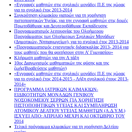
«Εγγραφές μαθητών στις σχολικές μονάδες Π.Ε της χώρας
για το σχολικό έτος 2013-2014
Συγκρότηση κλιμακίου γιατρών για τη χορήγηση
πιστοποιητικών Υγείας, για την εγγραφή μαθητών στις δομές
Πρωτοβάθμιας και Δευτεροβάθμιας Εκπαίδευσης
Προγραμματισμός λειτουργίας του Ολοήμερου
Προγράμματος των Ολοήμερων Σχολικών Μονάδων
(Δημοτικών- Νηπιαγωγείων), για το σχολικό έτος 2013-2014
«Προγραμματισμός ενισχυτικής διδασκαλίας 2013- 2014 για
τους μαθητές που θα φοιτήσουν στην Α’ Γυμνασίου»
Κλήρωση μαθητών για την Α τάξη
10ος Διαγωνισμός μαθηματικών της φύσης και της
ζωής(Βραβεύσεις μαθητών)
«Εγγραφές μαθητών στις σχολικές μονάδες Π.Ε της χώρας
για το σχολικό έτος 2014-2015 - Λήξη σχολικού έτους 2013-
2014»
ΠΡΟΓΡΑΜΜΑ ΙΑΤΡΙΚΩΝ ΚΛΙΜΑΚΙΩΝ-
ΕΙΔΙΚΟΤΗΤΩΝ ΜΟΝΑΔΩΝ ΓΕΝΙΚΟΥ
ΝΟΣΟΚΟΜΕΙΟΥ ΣΕΡΡΩΝ ΓΙΑ ΧΟΡΗΓΗΣΗ
ΠΙΣΤΟΠΟΙΗΤΙΚΩΝ ΥΓΕΙΑΣ ΚΑΙ ΣΥΜΠΛΗΡΩΣΗ
ΑΤΟΜΙΚΟΥ ΔΕΛΤΙΟΥ ΥΓΕΙΑΣ ΜΑΘΗΤΩΝ (Α.Δ.Υ.Μ.)
ΙΣΧΥΕΙ ΑΠΟ: ΑΠΡΙΛΙΟ ΜΕΧΡΙ ΚΑΙ ΟΚΤΩΒΡΙΟ ΤΟΥ
2014
Τελικό πρόγραμμα κλιμακίων για τη χορήγηση Δελτίου
υγείας