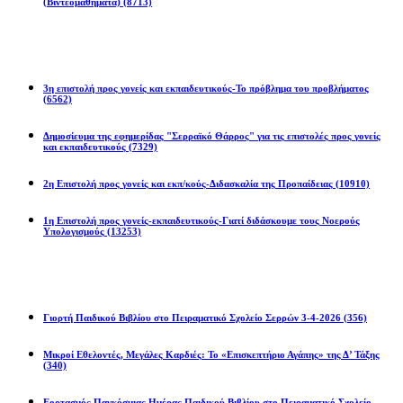
(Βιντεομαθήματα)
(8713)
Επιστολές
3η επιστολή προς γονείς και εκπαιδευτικούς-Το πρόβλημα του προβλήματος
(6562)
Δημοσίευμα της εφημερίδας "Σερραϊκό Θάρρος" για τις επιστολές προς γονείς
και εκπαιδευτικούς
(7329)
2η Eπιστολή προς γονείς και εκπ/κούς-Διδασκαλία της Προπαίδειας
(10910)
1η Επιστολή προς γονείς-εκπαιδευτικούς-Γιατί διδάσκουμε τους Νοερούς
Υπολογισμούς
(13253)
Προγράμματα
Γιορτή Παιδικού Βιβλίου στο Πειραματικό Σχολείο Σερρών 3-4-2026
(356)
Μικροί Εθελοντές, Μεγάλες Καρδιές: Το «Επισκεπτήριο Αγάπης» της Δ’ Τάξης
(340)
Εορτασμός Παγκόσμιας Ημέρας Παιδικού Βιβλίου στο Πειραματικό Σχολείο