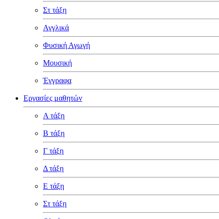
Στ τάξη
Αγγλικά
Φυσική Αγωγή
Μουσική
Έγγραφα
Εργασίες μαθητών
Α τάξη
Β τάξη
Γ τάξη
Δ τάξη
Ε τάξη
Στ τάξη