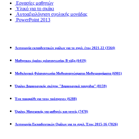
Εργασίες μαθητών
Υλικό για το σκάκι
Αυτοαξιολόγηση σχολικής μονάδας
PowerPoint 2013
Εκπ/κοί Όμιλοι
Λειτουργία εκπαιδευτικών ομίλων για το σχολ. έτος 2021-22
(3564)
Μαθητικος όμιλος φιλαναγνωσίας Β τάξη
(6419)
Μυθολογική Φιλαναγνωσία-Μυθοαναγνώσματα-Μυθογραφήματα
(6901)
Όμιλος Δημιουργικής σκέψης "Δημιουργικά παιχνιδια"
(8159)
Ένα παραμύθι για τους πρόσφυγες
(6288)
Όμιλος Μαγειρικής για μαθητές και γονείς
(7470)
Λειτουργία Εκπαιδευτικών Ομίλων για το σχολ. Έτος 2015-16
(7026)