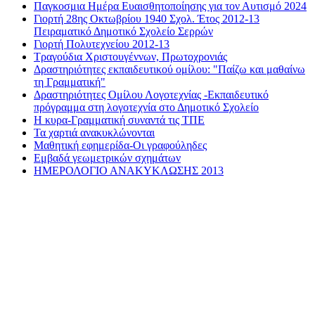
Παγκοσμια Ημέρα Ευαισθητοποίησης για τον Αυτισμό 2024
Γιορτή 28ης Οκτωβρίου 1940 Σχολ. Έτος 2012-13
Πειραματικό Δημοτικό Σχολείο Σερρών
Γιορτή Πολυτεχνείου 2012-13
Τραγούδια Χριστουγέννων, Πρωτοχρονιάς
Δραστηριότητες εκπαιδευτικού ομίλου: "Παίζω και μαθαίνω
τη Γραμματική"
Δραστηριότητες Ομίλου Λογοτεχνίας -Εκπαιδευτικό
πρόγραμμα στη λογοτεχνία στο Δημοτικό Σχολείο
Η κυρα-Γραμματική συναντά τις ΤΠΕ
Τα χαρτιά ανακυκλώνονται
Μαθητική εφημερίδα-Οι γραφούληδες
Εμβαδά γεωμετρικών σχημάτων
ΗΜΕΡΟΛΟΓΙΟ ΑΝΑΚΥΚΛΩΣΗΣ 2013