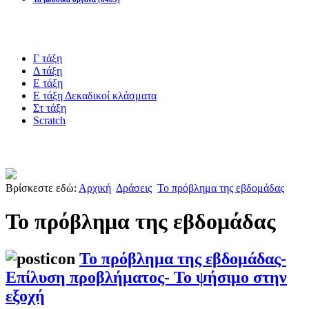
Blogs υλικό
Γ τάξη
Δ τάξη
Ε τάξη
Ε τάξη Δεκαδικοί κλάσματα
Στ τάξη
Scratch
Πιστοποίηση esafety
Βρίσκεστε εδώ:
Αρχική
Δράσεις
Το πρόβλημα της εβδομάδας
Το πρόβλημα της εβδομάδας
Το πρόβλημα της εβδομάδας-
Επίλυση προβλήματος- Το ψήσιμο στην
εξοχή