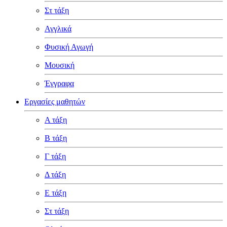
Στ τάξη
Αγγλικά
Φυσική Αγωγή
Μουσική
Έγγραφα
Εργασίες μαθητών
Α τάξη
Β τάξη
Γ τάξη
Δ τάξη
Ε τάξη
Στ τάξη