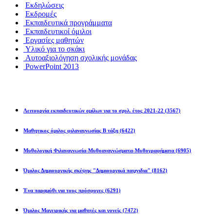
Εκδηλώσεις
Εκδρομές
Εκπαιδευτικά προγράμματα
Εκπαιδευτικοί όμιλοι
Εργασίες μαθητών
Υλικό για το σκάκι
Αυτοαξιολόγηση σχολικής μονάδας
PowerPoint 2013
Εκπ/κοί Όμιλοι
Λειτουργία εκπαιδευτικών ομίλων για το σχολ. έτος 2021-22
(3567)
Μαθητικος όμιλος φιλαναγνωσίας Β τάξη
(6422)
Μυθολογική Φιλαναγνωσία-Μυθοαναγνώσματα-Μυθογραφήματα
(6905)
Όμιλος Δημιουργικής σκέψης "Δημιουργικά παιχνιδια"
(8162)
Ένα παραμύθι για τους πρόσφυγες
(6291)
Όμιλος Μαγειρικής για μαθητές και γονείς
(7472)