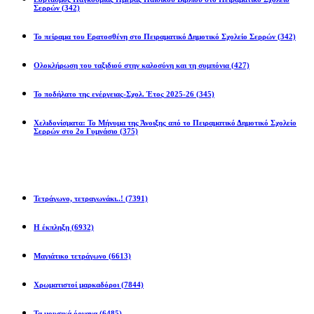
Σερρών
(342)
Το πείραμα του Ερατοσθένη στο Πειραματικό Δημοτικό Σχολείο Σερρών
(342)
Ολοκλήρωση του ταξιδιού στην καλοσύνη και τη συμπόνια
(427)
Το ποδήλατο της ενέργειας-Σχολ. Έτος 2025-26
(345)
Χελιδονίσματα: Το Μήνυμα της Άνοιξης από το Πειραματικό Δημοτικό Σχολείο
Σερρών στο 2ο Γυμνάσιο
(375)
Προβλήματα
Τετράγωνο, τετραγωνάκι..!
(7391)
Η έκπληξη
(6932)
Μαγιάτικο τετράγωνο
(6613)
Χρωματιστοί μαρκαδόροι
(7844)
Τα μουσικά όργανα
(6485)