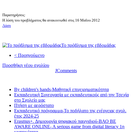
Παρατηρήσεις:
Η λύση του προβλήματος θα ανακοινωθεί στις 16 Μαΐου 2012
Λύση
Το πρόβλημα της εβδομάδας
< Προηγούμενο
Προσθήκη νέου σχολίου
JComments
Τελευταία νέα
By children's hands-Μαθητική επιχειρηματικότητα
Εκπαιδευτική Συνεργασία με εκπαιδευτικούς από την Τσεχία
στο Σχολείο μας
Πτήση με αερόστατο
Εκπαιδευτικό πρόγραμμα-Το ποδήλατο της ενέργειας σχολ.
έτος 2024-25
Erasmus+. Δημιουργία ψηφιακού παιχνιδιού-ΒΑΟ BE
AWARE ONLINE- A serious game from digital literacy 1η
κινητικότητα