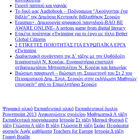
Γιορτή παππού και γιαγιάς
Το δικό μας Audiobook – Πρόγραμμα “Ακούγοντας ένα
βιβλίο” της Δημόσια Κεντρικής βιβλιοθήκης Σερρών
Erasmus+. Δημιουργία ψηφιακού παιχνιδιού-ΒΑΟ BE
AWARE ONLINE- A serious game from digital literacy
Ετικέτα ποιότητας eTwinning για το έργο με τίτλο Better
Global Citizens
2 ΕΤΙΚΕΤΕΣ ΠΟΙΟΤΗΤΑΣ ΓΙΑ ΕΥΡΩΠΑΪΚΑ ΕΡΓΑ
eTwinning
Διαδικτυακή συνάντηση της Δ΄ τάξης με την Ορθόδοξη
Ιεραποστολή Ν. Κορέας. Ευχαριστήρια επιστολή
σεβασμιωτάτου Μητροπολίτου Ν. Κορέας και Ιαπωνίας
Βιώσιμη παραγωγή – βιώσιμη γη. Συμμετοχή του Στ 2 του
Πειραματικού Δημ. Σχολ. Σερρών στην εκδήλωση Μαθητών
επιχειρείν” από το Επιμελητήριο Σερρών
Ετικέτες
Ψηφιακό υλικό
Εκπαιδευτικό υλικό
Εκπαιδευτικοί όμιλοι
Powerpoint 2013
Ανακοινώσεις σχολείου
Μαθηματικά Α τάξη
Εκπαιδευτικά προγράμματα
Ιστορία
Στ τάξη
Μαγικά Φυσικά
Γ
τάξη
Γλώσσα Α τάξη
Β τάξη
Γλώσσα Β τάξη
Σκάκι
Πειράματα
φυσικής
Αφής μαθήματα
Teachers for Europe
Ιστορία Δ τάξη
Γραφή Braille