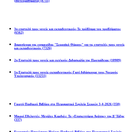
(Βιντεομαθήματα)
(8711)
Επιστολές
3η επιστολή προς γονείς και εκπαιδευτικούς-Το πρόβλημα του προβλήματος
(6562)
Δημοσίευμα της εφημερίδας "Σερραϊκό Θάρρος" για τις επιστολές προς γονείς
και εκπαιδευτικούς
(7326)
2η Eπιστολή προς γονείς και εκπ/κούς-Διδασκαλία της Προπαίδειας
(10909)
1η Επιστολή προς γονείς-εκπαιδευτικούς-Γιατί διδάσκουμε τους Νοερούς
Υπολογισμούς
(13251)
Προγράμματα
Γιορτή Παιδικού Βιβλίου στο Πειραματικό Σχολείο Σερρών 3-4-2026
(350)
Μικροί Εθελοντές, Μεγάλες Καρδιές: Το «Επισκεπτήριο Αγάπης» της Δ’ Τάξης
(337)
Εορτασμός Παγκόσμιας Ημέρας Παιδικού Βιβλίου στο Πειραματικό Σχολείο