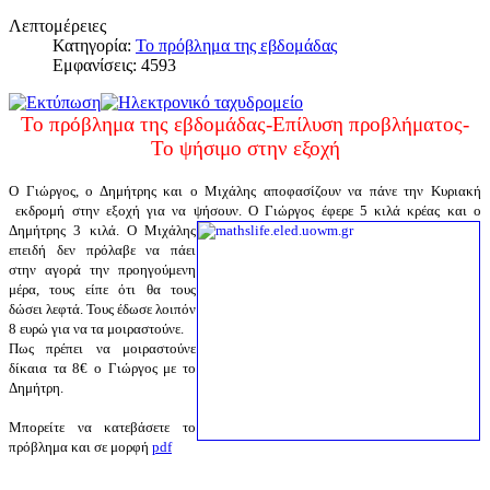
Λεπτομέρειες
Κατηγορία:
Το πρόβλημα της εβδομάδας
Εμφανίσεις: 4593
Το πρόβλημα της εβδομάδας-Επίλυση προβλήματος-
Το ψήσιμο στην εξοχή
Ο Γιώργος, ο Δημήτρης και ο Μιχάλης αποφασίζουν να πάνε την Κυριακή
εκδρομή στην εξοχή για να ψήσουν. Ο Γιώργος έφερε 5 κιλά
κρέας και ο
Δημήτρης 3 κιλά. Ο Μιχάλης
επειδή δεν πρόλαβε να πάει
στην αγορά την προηγούμενη
μέρα, τους είπε ότι θα τους
δώσει λεφτά. Τους έδωσε λοιπόν
8 ευρώ για να τα μοιραστούνε.
Πως πρέπει να μοιραστούνε
δίκαια τα 8€ ο Γιώργος με το
Δημήτρη.
Μπορείτε να κατεβάσετε το
πρόβλημα και σε μορφή
pdf