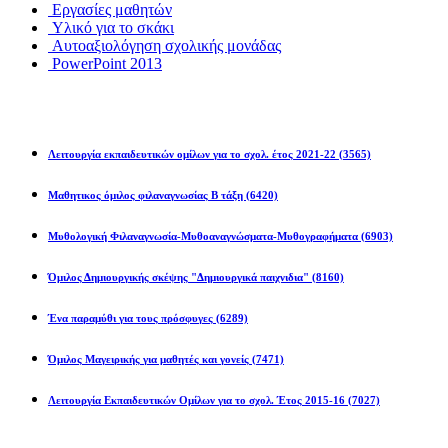
Εργασίες μαθητών
Υλικό για το σκάκι
Αυτοαξιολόγηση σχολικής μονάδας
PowerPoint 2013
Εκπ/κοί Όμιλοι
Λειτουργία εκπαιδευτικών ομίλων για το σχολ. έτος 2021-22
(3565)
Μαθητικος όμιλος φιλαναγνωσίας Β τάξη
(6420)
Μυθολογική Φιλαναγνωσία-Μυθοαναγνώσματα-Μυθογραφήματα
(6903)
Όμιλος Δημιουργικής σκέψης "Δημιουργικά παιχνιδια"
(8160)
Ένα παραμύθι για τους πρόσφυγες
(6289)
Όμιλος Μαγειρικής για μαθητές και γονείς
(7471)
Λειτουργία Εκπαιδευτικών Ομίλων για το σχολ. Έτος 2015-16
(7027)