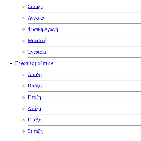
Στ τάξη
Αγγλικά
Φυσική Αγωγή
Μουσική
Έγγραφα
Εργασίες μαθητών
Α τάξη
Β τάξη
Γ τάξη
Δ τάξη
Ε τάξη
Στ τάξη