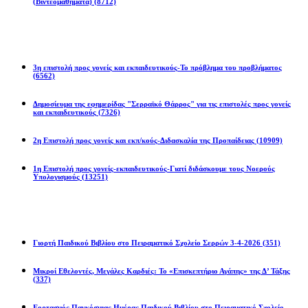
(Βιντεομαθήματα)
(8712)
Επιστολές
3η επιστολή προς γονείς και εκπαιδευτικούς-Το πρόβλημα του προβλήματος
(6562)
Δημοσίευμα της εφημερίδας "Σερραϊκό Θάρρος" για τις επιστολές προς γονείς
και εκπαιδευτικούς
(7326)
2η Eπιστολή προς γονείς και εκπ/κούς-Διδασκαλία της Προπαίδειας
(10909)
1η Επιστολή προς γονείς-εκπαιδευτικούς-Γιατί διδάσκουμε τους Νοερούς
Υπολογισμούς
(13251)
Προγράμματα
Γιορτή Παιδικού Βιβλίου στο Πειραματικό Σχολείο Σερρών 3-4-2026
(351)
Μικροί Εθελοντές, Μεγάλες Καρδιές: Το «Επισκεπτήριο Αγάπης» της Δ’ Τάξης
(337)
Εορτασμός Παγκόσμιας Ημέρας Παιδικού Βιβλίου στο Πειραματικό Σχολείο