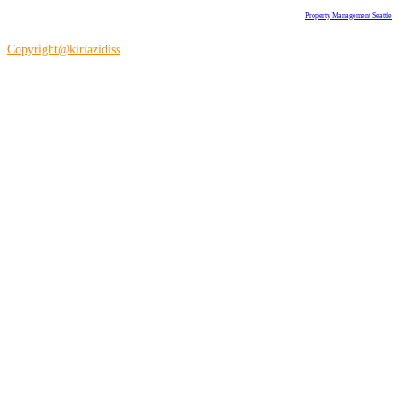
Property Management Seattle
Copyright@kiriazidiss