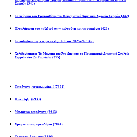
Σερρών
(343)
Το πείραμα του Ερατοσθένη στο Πειραματικό Δημοτικό Σχολείο Σερρών
(342)
Ολοκλήρωση του ταξιδιού στην καλοσύνη και τη συμπόνια
(428)
Το ποδήλατο της ενέργειας-Σχολ. Έτος 2025-26
(345)
Χελιδονίσματα: Το Μήνυμα της Άνοιξης από το Πειραματικό Δημοτικό Σχολείο
Σερρών στο 2ο Γυμνάσιο
(375)
Προβλήματα
Τετράγωνο, τετραγωνάκι..!
(7391)
Η έκπληξη
(6933)
Μαγιάτικο τετράγωνο
(6613)
Χρωματιστοί μαρκαδόροι
(7844)
Τα μουσικά όργανα
(6486)