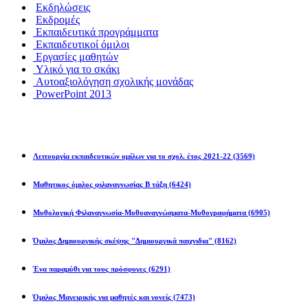
Εκδηλώσεις
Εκδρομές
Εκπαιδευτικά προγράμματα
Εκπαιδευτικοί όμιλοι
Εργασίες μαθητών
Υλικό για το σκάκι
Αυτοαξιολόγηση σχολικής μονάδας
PowerPoint 2013
Εκπ/κοί Όμιλοι
Λειτουργία εκπαιδευτικών ομίλων για το σχολ. έτος 2021-22
(3569)
Μαθητικος όμιλος φιλαναγνωσίας Β τάξη
(6424)
Μυθολογική Φιλαναγνωσία-Μυθοαναγνώσματα-Μυθογραφήματα
(6905)
Όμιλος Δημιουργικής σκέψης "Δημιουργικά παιχνιδια"
(8162)
Ένα παραμύθι για τους πρόσφυγες
(6291)
Όμιλος Μαγειρικής για μαθητές και γονείς
(7473)