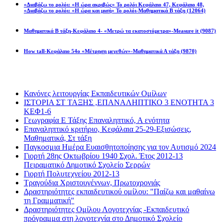
«Διαβάζω το ρολόι: «Η ώρα ακριβώς» Το ρολόι Κεφάλαιο 47, Κεφάλαιο 48,
«Διαβάζω το ρολόι: «Η ώρα και μισή» Το ρολόι-Μαθηματικά Β τάξη
(12064)
Μαθηματικά Β τάξη-Κεφάλαιο 4- «Μετρώ τα εκατοστόμετρα»-Measure it
(9087)
How tall-Κεφάλαιο 54ο «Μέτρηση μεγεθών»-Μαθηματικά Α τάξη
(9870)
Διαβάσατε πιο πολύ
Κανόνες λειτουργίας Εκπαιδευτικών Ομίλων
ΙΣΤΟΡΙΑ ΣΤ ΤΑΞΗΣ ,ΕΠΑΝΑΛΗΠΤΙΚΟ 3 ΕΝΟΤΗΤΑ 3
ΚΕΦ1-6
Γεωγραφία Ε Τάξης Επαναληπτικό, Α ενότητα
Επαναληπτικό κριτήριο, Κεφάλαια 25-29-Εξισώσεις,
Μαθηματικά, Στ τάξη
Παγκοσμια Ημέρα Ευαισθητοποίησης για τον Αυτισμό 2024
Γιορτή 28ης Οκτωβρίου 1940 Σχολ. Έτος 2012-13
Πειραματικό Δημοτικό Σχολείο Σερρών
Γιορτή Πολυτεχνείου 2012-13
Τραγούδια Χριστουγέννων, Πρωτοχρονιάς
Δραστηριότητες εκπαιδευτικού ομίλου: "Παίζω και μαθαίνω
τη Γραμματική"
Δραστηριότητες Ομίλου Λογοτεχνίας -Εκπαιδευτικό
πρόγραμμα στη λογοτεχνία στο Δημοτικό Σχολείο