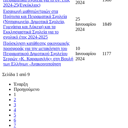
2024
2024-25(Εγκύκλιος)
Εισαγωγή μαθητών/τριών στα
Πρότυπα και Πειραματικά Σχολεία
25
(Νηπιαγωγεία, Δημοτικά Σχολεία,
Ιανουαρίου
1849
Γυμνάσια και Λύκεια) και τα
2024
Εκκλησιαστικά Σχολεία για το
σχολικό έτος 2024-2025
Πρόσκληση κατάθεσης οικονομικής
προσφοράς για την μετακίνηση του
10
Πειραματικού Δημοτικού Σχολείου
Ιανουαρίου
1177
Σερρών «Κ. Καραμανλής» στη Βουλή
2024
των Ελλήνων -Ανακοινοποίηση
Σελίδα 1 από 9
Έναρξη
Προηγούμενο
1
2
3
4
5
6
7