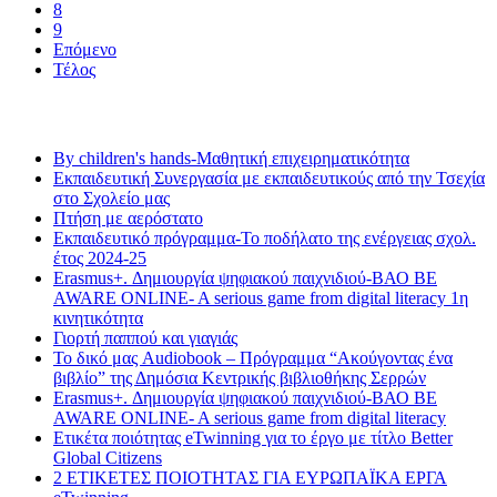
8
9
Επόμενο
Τέλος
Τελευταία νέα
By children's hands-Μαθητική επιχειρηματικότητα
Εκπαιδευτική Συνεργασία με εκπαιδευτικούς από την Τσεχία
στο Σχολείο μας
Πτήση με αερόστατο
Εκπαιδευτικό πρόγραμμα-Το ποδήλατο της ενέργειας σχολ.
έτος 2024-25
Erasmus+. Δημιουργία ψηφιακού παιχνιδιού-ΒΑΟ BE
AWARE ONLINE- A serious game from digital literacy 1η
κινητικότητα
Γιορτή παππού και γιαγιάς
Το δικό μας Audiobook – Πρόγραμμα “Ακούγοντας ένα
βιβλίο” της Δημόσια Κεντρικής βιβλιοθήκης Σερρών
Erasmus+. Δημιουργία ψηφιακού παιχνιδιού-ΒΑΟ BE
AWARE ONLINE- A serious game from digital literacy
Ετικέτα ποιότητας eTwinning για το έργο με τίτλο Better
Global Citizens
2 ΕΤΙΚΕΤΕΣ ΠΟΙΟΤΗΤΑΣ ΓΙΑ ΕΥΡΩΠΑΪΚΑ ΕΡΓΑ