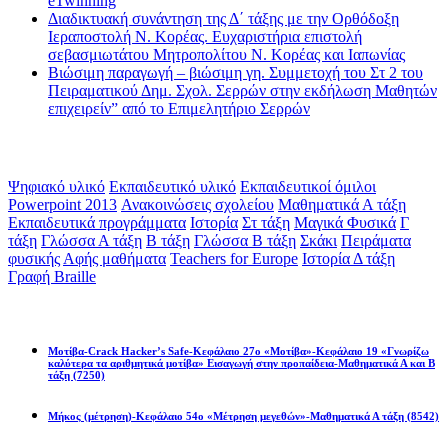
eTwinning
Διαδικτυακή συνάντηση της Δ΄ τάξης με την Ορθόδοξη
Ιεραποστολή Ν. Κορέας. Ευχαριστήρια επιστολή
σεβασμιωτάτου Μητροπολίτου Ν. Κορέας και Ιαπωνίας
Βιώσιμη παραγωγή – βιώσιμη γη. Συμμετοχή του Στ 2 του
Πειραματικού Δημ. Σχολ. Σερρών στην εκδήλωση Μαθητών
επιχειρείν” από το Επιμελητήριο Σερρών
Ετικέτες
Ψηφιακό υλικό
Εκπαιδευτικό υλικό
Εκπαιδευτικοί όμιλοι
Powerpoint 2013
Ανακοινώσεις σχολείου
Μαθηματικά Α τάξη
Εκπαιδευτικά προγράμματα
Ιστορία
Στ τάξη
Μαγικά Φυσικά
Γ
τάξη
Γλώσσα Α τάξη
Β τάξη
Γλώσσα Β τάξη
Σκάκι
Πειράματα
φυσικής
Αφής μαθήματα
Teachers for Europe
Ιστορία Δ τάξη
Γραφή Braille
Math games
Μοτίβα-Crack Hacker’s Safe-Κεφάλαιο 27ο «Μοτίβα»-Κεφάλαιο 19 «Γνωρίζω
καλύτερα τα αριθμητικά μοτίβα» Εισαγωγή στην προπαίδεια-Μαθηματικά Α και Β
τάξη
(7250)
Μήκος (μέτρηση)-Κεφάλαιο 54ο «Μέτρηση μεγεθών»-Μαθηματικά Α τάξη
(8542)