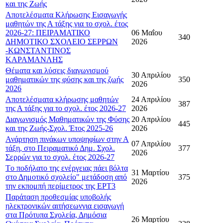
και της Ζωής
Αποτελέσματα Κλήρωσης Εισαγωγής
μαθητών της Α τάξης για το σχολ. έτος
2026-27: ΠΕΙΡΑΜΑΤΙΚΟ
06 Μαΐου
340
ΔΗΜΟΤΙΚΟ ΣΧΟΛΕΙΟ ΣΕΡΡΩΝ
2026
-ΚΩΝΣΤΑΝΤΙΝΟΣ
ΚΑΡΑΜΑΝΛΗΣ
Θέματα και λύσεις διαγωνισμού
30 Απριλίου
μαθηματικών της φύσης και της ζωής
350
2026
2026
Αποτελέσματα κλήρωσης μαθητών
24 Απριλίου
387
της Α τάξης για το σχολ. έτος 2026-27
2026
Διαγωνισμός Μαθηματικών της Φύσης
20 Απριλίου
445
και της Ζωής-Σχολ. Έτος 2025-26
2026
Ανάρτηση πινάκων υποψηφίων στην Α
07 Απριλίου
τάξη, στο Πειραματικό Δημ. Σχολ.
377
2026
Σερρών για το σχολ. έτος 2026-27
Tο ποδήλατο της ενέργειας πάει βόλτα
31 Μαρτίου
στο Δημοτικό σχολείο" μετάδοση από
375
2026
την εκπομπή περίμετρος της ΕΡΤ3
Παράταση προθεσμίας υποβολής
ηλεκτρονικών αιτήσεωνγια εισαγωγή
στα Πρότυπα Σχολεία, Δημόσια
26 Μαρτίου