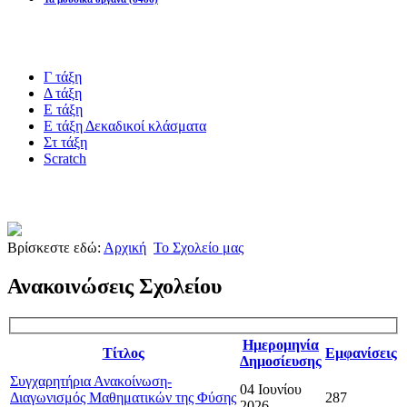
Blogs υλικό
Γ τάξη
Δ τάξη
Ε τάξη
Ε τάξη Δεκαδικοί κλάσματα
Στ τάξη
Scratch
Πιστοποίηση esafety
Βρίσκεστε εδώ:
Αρχική
Το Σχολείο μας
Ανακοινώσεις Σχολείου
Ημερομηνία
Τίτλος
Εμφανίσεις
Δημοσίευσης
Συγχαρητήρια Ανακοίνωση-
04 Ιουνίου
Διαγωνισμός Μαθηματικών της Φύσης
287
2026