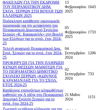
ΦΑΚΕΛΩΝ ΓΙΑ ΤΗΝ ΕΚΔΡΟΜΗ
13
ΤΟΥ ΠΕΙΡΑΜΑΤΙΚΟΥ ΔΗΜ.
Φεβρουαρίου
1643
ΣΧΟΛ. ΣΕΡΡΩΝ ΣΤΗ ΒΟΥΛΗ ΤΩΝ
2025
ΕΛΛΗΝΩΝ 2025
Πρόσκληση κατάθεσης οικονομικής
προσφοράς για την μετακίνηση του
05
Πειραματικού Δημοτικού Σχολείου
Φεβρουαρίου
1733
Σερρών «Κ. Καραμανλής» στη Βουλή
2025
των Ελλήνων για το σχολ. έτος 2024-
25
Τελετή αγιασμού Πειραματικού Δημ.
04
Σχολ. Σερρών για το σχολ. έτος 2024-
Σεπτεμβρίου
1206
25
2024
ΠΡΟΚΗΡΥΞΗ ΓΙΑ ΤΗΝ ΠΛΗΡΩΣΗ
ΚΕΝΩΝ ΘΕΣΕΩΝ ΜΑΘΗΤΩΝ ΓΙΑ
02
ΤΟ ΠΕΙΡΑΜΑΤΙΚΟ ΔΗΜΟΤΙΚΟ
Σεπτεμβρίου
733
ΣΧΟΛΕΙΟ ΣΕΡΡΩΝ «ΚΩΝ/ΝΟΣ
2024
ΚΑΡΑΜΑΝΛΗΣ ΓΙΑ ΤΟ ΣΧΟΛ.
ΕΤΟΣ 2024-25
Κατάλογος επιτυχόντων κληρωθέντων
μαθητών της Α τάξης στο Πειραματικό
21 Μαΐου
1151
Δημοτικό Σχολείο Σερρών για το
2024
σχολ. έτος 2024-25
Ζωντανή μετάδοση κλήρωσης για την