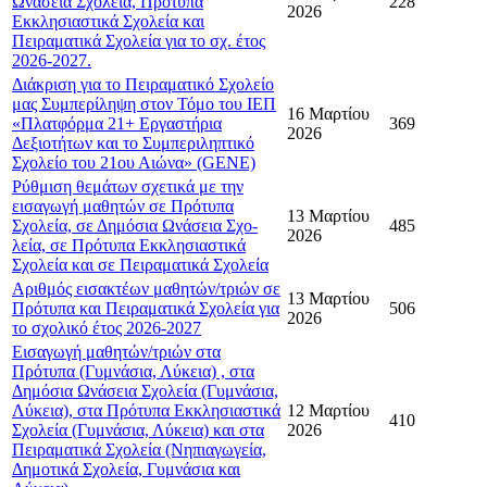
Ωνάσεια Σχολεία, Πρότυπα
228
2026
Εκκλησιαστικά Σχολεία και
Πειραματικά Σχολεία για το σχ. έτος
2026-2027.
Διάκριση για το Πειραματικό Σχολείο
μας Συμπερίληψη στον Τόμο του ΙΕΠ
16 Μαρτίου
«Πλατφόρμα 21+ Εργαστήρια
369
2026
Δεξιοτήτων και το Συμπεριληπτικό
Σχολείο του 21ου Αιώνα» (GENE)
Ρύθμιση θεμάτων σχετικά με την
εισαγωγή μαθητών σε Πρότυπα
13 Μαρτίου
Σχολεία, σε Δημόσια Ωνάσεια Σχο-
485
2026
λεία, σε Πρότυπα Εκκλησιαστικά
Σχολεία και σε Πειραματικά Σχολεία
Αριθμός εισακτέων μαθητών/τριών σε
13 Μαρτίου
Πρότυπα και Πειραματικά Σχολεία για
506
2026
το σχολικό έτος 2026-2027
Εισαγωγή μαθητών/τριών στα
Πρότυπα (Γυμνάσια, Λύκεια) , στα
Δημόσια Ωνάσεια Σχολεία (Γυμνάσια,
Λύκεια), στα Πρότυπα Εκκλησιαστικά
12 Μαρτίου
410
Σχολεία (Γυμνάσια, Λύκεια) και στα
2026
Πειραματικά Σχολεία (Νηπιαγωγεία,
Δημοτικά Σχολεία, Γυμνάσια και