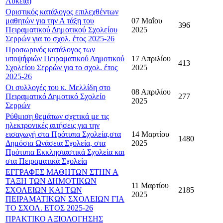
Λύκεια)
Οριστικός κατάλογος επιλεχθέντων
μαθητών για την Α τάξη του
07 Μαΐου
396
Πειραματικού Δημοτικού Σχολείου
2025
Σερρών για το σχολ. έτος 2025-26
Προσωρινός κατάλογος των
υποψήφιών Πειραματικού Δημοτικού
17 Απριλίου
413
Σχολείου Σερρών για το σχολ. έτος
2025
2025-26
Οι συλλογές του κ. Μελλίδη στο
08 Απριλίου
Πειραματικό Δημοτικό Σχολείο
277
2025
Σερρών
Ρύθμιση θεμάτων σχετικά με τις
ηλεκτρονικές αιτήσεις για την
εισαγωγή στα Πρότυπα Σχολεία,στα
14 Μαρτίου
1480
Δημόσια Ωνάσεια Σχολεία, στα
2025
Πρότυπα Εκκλησιαστικά Σχολεία και
στα Πειραματικά Σχολεία
ΕΓΓΡΑΦΕΣ ΜΑΘΗΤΩΝ ΣΤΗΝ Α
ΤΑΞΗ ΤΩΝ ΔΗΜΟΤΙΚΩΝ
11 Μαρτίου
ΣΧΟΛΕΙΩΝ ΚΑΙ ΤΩΝ
2185
2025
ΠΕΙΡΑΜΑΤΙΚΩΝ ΣΧΟΛΕΙΩΝ ΓΙΑ
ΤΟ ΣΧΟΛ. ΕΤΟΣ 2025-26
ΠΡΑΚΤΙΚΟ ΑΞΙΟΛΟΓΗΣΗΣ