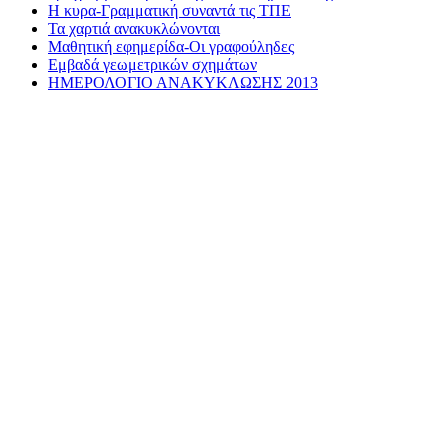
Η κυρα-Γραμματική συναντά τις ΤΠΕ
Τα χαρτιά ανακυκλώνονται
Μαθητική εφημερίδα-Οι γραφούληδες
Εμβαδά γεωμετρικών σχημάτων
ΗΜΕΡΟΛΟΓΙΟ ΑΝΑΚΥΚΛΩΣΗΣ 2013