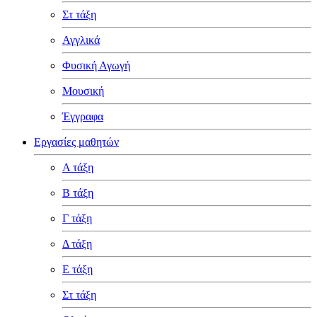
Στ τάξη
Αγγλικά
Φυσική Αγωγή
Μουσική
Έγγραφα
Εργασίες μαθητών
Α τάξη
Β τάξη
Γ τάξη
Δ τάξη
Ε τάξη
Στ τάξη