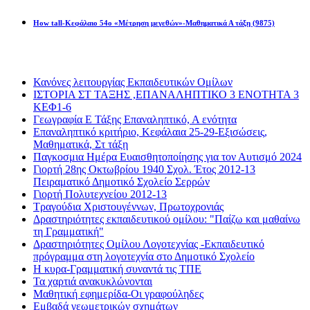
How tall-Κεφάλαιο 54ο «Μέτρηση μεγεθών»-Μαθηματικά Α τάξη
(9875)
Διαβάσατε πιο πολύ
Κανόνες λειτουργίας Εκπαιδευτικών Ομίλων
ΙΣΤΟΡΙΑ ΣΤ ΤΑΞΗΣ ,ΕΠΑΝΑΛΗΠΤΙΚΟ 3 ΕΝΟΤΗΤΑ 3
ΚΕΦ1-6
Γεωγραφία Ε Τάξης Επαναληπτικό, Α ενότητα
Επαναληπτικό κριτήριο, Κεφάλαια 25-29-Εξισώσεις,
Μαθηματικά, Στ τάξη
Παγκοσμια Ημέρα Ευαισθητοποίησης για τον Αυτισμό 2024
Γιορτή 28ης Οκτωβρίου 1940 Σχολ. Έτος 2012-13
Πειραματικό Δημοτικό Σχολείο Σερρών
Γιορτή Πολυτεχνείου 2012-13
Τραγούδια Χριστουγέννων, Πρωτοχρονιάς
Δραστηριότητες εκπαιδευτικού ομίλου: "Παίζω και μαθαίνω
τη Γραμματική"
Δραστηριότητες Ομίλου Λογοτεχνίας -Εκπαιδευτικό
πρόγραμμα στη λογοτεχνία στο Δημοτικό Σχολείο
Η κυρα-Γραμματική συναντά τις ΤΠΕ
Τα χαρτιά ανακυκλώνονται
Μαθητική εφημερίδα-Οι γραφούληδες
Εμβαδά γεωμετρικών σχημάτων