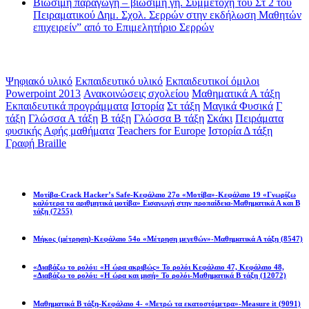
Βιώσιμη παραγωγή – βιώσιμη γη. Συμμετοχή του Στ 2 του
Πειραματικού Δημ. Σχολ. Σερρών στην εκδήλωση Μαθητών
επιχειρείν” από το Επιμελητήριο Σερρών
Ετικέτες
Ψηφιακό υλικό
Εκπαιδευτικό υλικό
Εκπαιδευτικοί όμιλοι
Powerpoint 2013
Ανακοινώσεις σχολείου
Μαθηματικά Α τάξη
Εκπαιδευτικά προγράμματα
Ιστορία
Στ τάξη
Μαγικά Φυσικά
Γ
τάξη
Γλώσσα Α τάξη
Β τάξη
Γλώσσα Β τάξη
Σκάκι
Πειράματα
φυσικής
Αφής μαθήματα
Teachers for Europe
Ιστορία Δ τάξη
Γραφή Braille
Math games
Μοτίβα-Crack Hacker’s Safe-Κεφάλαιο 27ο «Μοτίβα»-Κεφάλαιο 19 «Γνωρίζω
καλύτερα τα αριθμητικά μοτίβα» Εισαγωγή στην προπαίδεια-Μαθηματικά Α και Β
τάξη
(7255)
Μήκος (μέτρηση)-Κεφάλαιο 54ο «Μέτρηση μεγεθών»-Μαθηματικά Α τάξη
(8547)
«Διαβάζω το ρολόι: «Η ώρα ακριβώς» Το ρολόι Κεφάλαιο 47, Κεφάλαιο 48,
«Διαβάζω το ρολόι: «Η ώρα και μισή» Το ρολόι-Μαθηματικά Β τάξη
(12072)
Μαθηματικά Β τάξη-Κεφάλαιο 4- «Μετρώ τα εκατοστόμετρα»-Measure it
(9091)