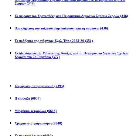
Σερρών
(347)
Το πείραμα του Ερατοσθένη στο Πειραματικό Δημοτικό Σχολείο Σερρών
(346)
Ολοκλήρωση του ταξιδιού στην καλοσύνη και τη συμπόνια
(436)
Το ποδήλατο της ενέργειας-Σχολ. Έτος 2025-26
(351)
Χελιδονίσματα: Το Μήνυμα της Άνοιξης από το Πειραματικό Δημοτικό Σχολείο
Σερρών στο 2ο Γυμνάσιο
(377)
Προβλήματα
Τετράγωνο, τετραγωνάκι..!
(7395)
Η έκπληξη
(6937)
Μαγιάτικο τετράγωνο
(6618)
Χρωματιστοί μαρκαδόροι
(7848)
Τα μουσικά όργανα
(6489)