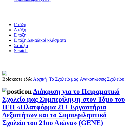
Blogs υλικό
Γ τάξη
Δ τάξη
Ε τάξη
Ε τάξη Δεκαδικοί κλάσματα
Στ τάξη
Scratch
Πιστοποίηση esafety
Βρίσκεστε εδώ:
Αρχική
Το Σχολείο μας
Ανακοινώσεις Σχολείου
Διάκριση για το Πειραματικό
Σχολείο μας Συμπερίληψη στον Τόμο του
ΙΕΠ «Πλατφόρμα 21+ Εργαστήρια
Δεξιοτήτων και το Συμπεριληπτικό
Σχολείο του 21ου Αιώνα» (GENE)