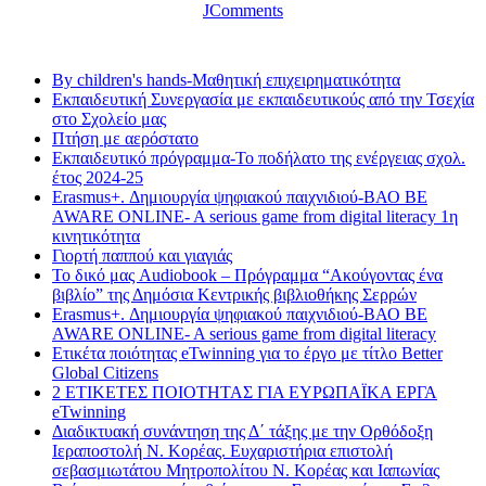
JComments
Τελευταία νέα
By children's hands-Μαθητική επιχειρηματικότητα
Εκπαιδευτική Συνεργασία με εκπαιδευτικούς από την Τσεχία
στο Σχολείο μας
Πτήση με αερόστατο
Εκπαιδευτικό πρόγραμμα-Το ποδήλατο της ενέργειας σχολ.
έτος 2024-25
Erasmus+. Δημιουργία ψηφιακού παιχνιδιού-ΒΑΟ BE
AWARE ONLINE- A serious game from digital literacy 1η
κινητικότητα
Γιορτή παππού και γιαγιάς
Το δικό μας Audiobook – Πρόγραμμα “Ακούγοντας ένα
βιβλίο” της Δημόσια Κεντρικής βιβλιοθήκης Σερρών
Erasmus+. Δημιουργία ψηφιακού παιχνιδιού-ΒΑΟ BE
AWARE ONLINE- A serious game from digital literacy
Ετικέτα ποιότητας eTwinning για το έργο με τίτλο Better
Global Citizens
2 ΕΤΙΚΕΤΕΣ ΠΟΙΟΤΗΤΑΣ ΓΙΑ ΕΥΡΩΠΑΪΚΑ ΕΡΓΑ
eTwinning
Διαδικτυακή συνάντηση της Δ΄ τάξης με την Ορθόδοξη
Ιεραποστολή Ν. Κορέας. Ευχαριστήρια επιστολή
σεβασμιωτάτου Μητροπολίτου Ν. Κορέας και Ιαπωνίας