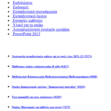
Εκδηλώσεις
Εκδρομές
Εκπαιδευτικά προγράμματα
Εκπαιδευτικοί όμιλοι
Εργασίες μαθητών
Υλικό για το σκάκι
Αυτοαξιολόγηση σχολικής μονάδας
PowerPoint 2013
Εκπ/κοί Όμιλοι
Λειτουργία εκπαιδευτικών ομίλων για το σχολ. έτος 2021-22
(3571)
Μαθητικος όμιλος φιλαναγνωσίας Β τάξη
(6427)
Μυθολογική Φιλαναγνωσία-Μυθοαναγνώσματα-Μυθογραφήματα
(6908)
Όμιλος Δημιουργικής σκέψης "Δημιουργικά παιχνιδια"
(8165)
Ένα παραμύθι για τους πρόσφυγες
(6293)
Όμιλος Μαγειρικής για μαθητές και γονείς
(7473)