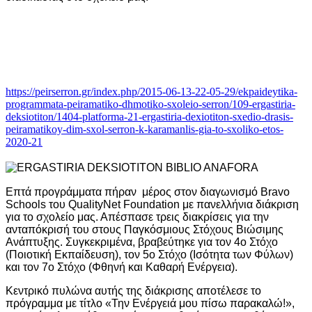
https://peirserron.gr/index.php/2015-06-13-22-05-29/ekpaideytika-
programmata-peiramatiko-dhmotiko-sxoleio-serron/109-ergastiria-
deksiotiton/1404-platforma-21-ergastiria-dexiotiton-sxedio-drasis-
peiramatikoy-dim-sxol-serron-k-karamanlis-gia-to-sxoliko-etos-
2020-21
Επτά προγράμματα πήραν μέρος στον διαγωνισμό Bravo
Schools του QualityNet Foundation με πανελλήνια διάκριση
για το σχολείο μας. Απέσπασε τρεις διακρίσεις για την
ανταπόκρισή του στους Παγκόσμιους Στόχους Βιώσιμης
Ανάπτυξης. Συγκεκριμένα, βραβεύτηκε για τον 4ο Στόχο
(Ποιοτική Εκπαίδευση), τον 5ο Στόχο (Ισότητα των Φύλων)
και τον 7ο Στόχο (Φθηνή και Καθαρή Ενέργεια).
Κεντρικό πυλώνα αυτής της διάκρισης αποτέλεσε το
πρόγραμμα με τίτλο «Την Ενέργειά μου πίσω παρακαλώ!»,