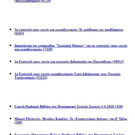
(Βιντεομαθήματα)
(8714)
Επιστολές
3η επιστολή προς γονείς και εκπαιδευτικούς-Το πρόβλημα του προβλήματος
(6563)
Δημοσίευμα της εφημερίδας "Σερραϊκό Θάρρος" για τις επιστολές προς γονείς
και εκπαιδευτικούς
(7330)
2η Eπιστολή προς γονείς και εκπ/κούς-Διδασκαλία της Προπαίδειας
(10912)
1η Επιστολή προς γονείς-εκπαιδευτικούς-Γιατί διδάσκουμε τους Νοερούς
Υπολογισμούς
(13255)
Προγράμματα
Γιορτή Παιδικού Βιβλίου στο Πειραματικό Σχολείο Σερρών 3-4-2026
(358)
Μικροί Εθελοντές, Μεγάλες Καρδιές: Το «Επισκεπτήριο Αγάπης» της Δ’ Τάξης
(340)
Εορτασμός Παγκόσμιας Ημέρας Παιδικού Βιβλίου στο Πειραματικό Σχολείο