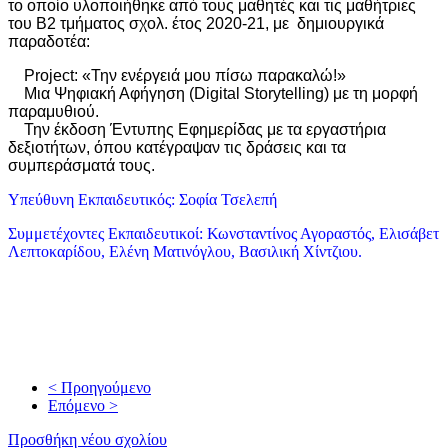
το οποίο υλοποιήθηκε από τους μαθητές και τις μαθήτριες
του Β2 τμήματος σχολ. έτος 2020-21, με δημιουργικά
παραδοτέα:
Project: «Την ενέργειά μου πίσω παρακαλώ!»
Μια Ψηφιακή Αφήγηση (Digital Storytelling) με τη μορφή
παραμυθιού.
Την έκδοση Έντυπης Εφημερίδας με τα εργαστήρια
δεξιοτήτων, όπου κατέγραψαν τις δράσεις και τα
συμπεράσματά τους.
Υπεύθυνη Εκπαιδευτικός: Σοφία Τσελεπή
Συμμετέχοντες Εκπαιδευτικοί: Κωνσταντίνος Αγοραστός, Ελισάβετ
Λεπτοκαρίδου, Ελένη Ματινόγλου, Βασιλική Χίντζιου.
< Προηγούμενο
Επόμενο >
Προσθήκη νέου σχολίου