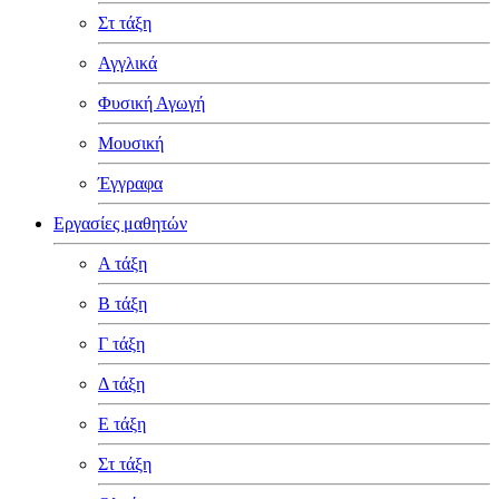
Στ τάξη
Αγγλικά
Φυσική Αγωγή
Μουσική
Έγγραφα
Εργασίες μαθητών
Α τάξη
Β τάξη
Γ τάξη
Δ τάξη
Ε τάξη
Στ τάξη