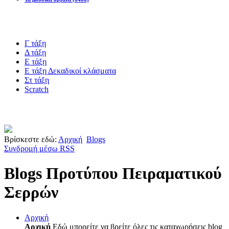
Blogs υλικό
Γ τάξη
Δ τάξη
Ε τάξη
Ε τάξη Δεκαδικοί κλάσματα
Στ τάξη
Scratch
Πιστοποίηση esafety
Βρίσκεστε εδώ:
Αρχική
Blogs
Συνδρομή μέσω RSS
Blogs Προτύπου Πειραματικού
Σερρών
Αρχική
Αρχική
Εδώ μπορείτε να βρείτε όλες τις καταχωρήσεις blog