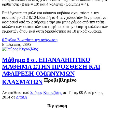
αρίθμησης (Base = 10) και 4 κολώνες (Columns = 4).
Επιλέγοντας τα μπλε και κόκκινα κυβάκια σχηματίσαμε την
αφαίρεση 0,212-0,124.Επειδή το 4 των χιλιοστών δεν μπορεί να
αφαιρεθεί από το 2 σύρουμε την μια μπλε ράβδο από την τρίτη
κολώνα των εκατοστών και τη φέραμε στην τέταρτη κολώνα των
χιλιοστών όπου εκεί αυτή διασπάστηκε σε 10 μικρά κυβάκια.
0 Σχόλια
Συνεχίστε την ανάγνωση
Επισκέψεις: 2895
Μάθημα 8 ο . ΕΠΑΝΑΛΗΠΤΙΚΟ
ΜΑΘΗΜΑ ΣΤΗΝ ΠΡΟΣΘΕΣΗ ΚΑΙ
ΑΦΑΙΡΕΣΗ ΟΜΩΝΥΜΩΝ
Προβεβλημένο
ΚΛΑΣΜΑΤΩΝ
Αναρτήθηκε
από
Σπύρος Κυριαζίδης
σε
Τρίτη, 09 Δεκέμβριος
2014
σε
Δ τάξη
Περιγραφή