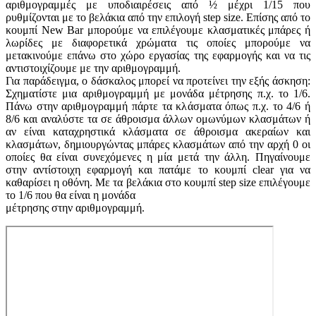
αριθμογραμμές με υποδιαιρέσεις από ½ μέχρι 1/15 που
ρυθμίζονται με το βελάκια από την επιλογή step size. Επίσης από το
κουμπί New Bar μπορούμε να επιλέγουμε κλασματικές μπάρες ή
λωρίδες με διαφορετικά χρώματα τις οποίες μπορούμε να
μετακινούμε επάνω στο χώρο εργασίας της εφαρμογής και να τις
αντιστοιχίζουμε με την αριθμογραμμή.
Για παράδειγμα, ο δάσκαλος μπορεί να προτείνει την εξής άσκηση:
Σχηματίστε μια αριθμογραμμή με μονάδα μέτρησης π.χ. το 1/6.
Πάνω στην αριθμογραμμή πάρτε τα κλάσματα όπως π.χ. το 4/6 ή
8/6 και αναλύστε τα σε άθροισμα άλλων ομωνύμων κλασμάτων ή
αν είναι καταχρηστικά κλάσματα σε άθροισμα ακεραίων και
κλασμάτων, δημιουργώντας μπάρες κλασμάτων από την αρχή 0 οι
οποίες θα είναι συνεχόμενες η μία μετά την άλλη. Πηγαίνουμε
στην αντίστοιχη εφαρμογή και πατάμε το κουμπί clear για να
καθαρίσει η οθόνη. Με τα βελάκια στο κουμπί step size επιλέγουμε
το 1/6 που θα είναι η μονάδα
μέτρησης στην αριθμογραμμή.