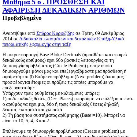
Μάθημα 5 ο . ΠΡΟΣΘΕΣΗ ΚΑΙ
ΑΦΑΙΡΕΣΗ ΔΕΚΑΔΙΚΩΝ ΑΡΙΘΜΩΝ
Προβεβλημένο
Αναρτήθηκε
από
Σπύρος Κυριαζίδης
σε
Τρίτη, 09 Δεκέμβριος
2014
σε
Διδασκαλία κλασμάτων και δεκαδικών Ε τάξη-Υλικό
πειραματικής εφαρμογής στην ταξη
Η μικροεφαρμογή Base Bloke Decimals (προσθέτω και αφαιρώ
δεκαδικούς αριθμούς) έχει δύο βασικές λειτουργίες α) τη
δημιουργία προβλήματος (Create Problem) με την οποία
δημιουργούμε μόνοι μας και επεξεργαζόμαστε μια πρόσθεση ή
αφαίρεση και β) Επόμενο πρόβλημα (Next problem) όπου μας
προσφέρονται έτοιμες οι πράξεις τις οποίες μπορούμε να
επεξεργαστούμε.
Υπάρχουν τρεις ρυθμίσεις με κυλιόμενες μπάρες:
1) οι Δεκαδικές θέσεις (Dec. Places) μπορούμε να επιλέξουμε ώστε
ο αριθμός να έχει μια, δύο ή τρεις δεκαδικές θέσεις δηλαδή
δέκατα, εκατοστά και χιλιοστά.
2) Τη βάση του συστήματος αρίθμησης (Base =10). Μπορεί να
είναι το 10, 5, 4, 3 και 2.
Επιλέγουμε τη δημιουργία προβλήματος (Create a problem) με
τρεις δεκαδικές θέσεις (Dec. Places = 3), στο δεκαδικό σύστημα