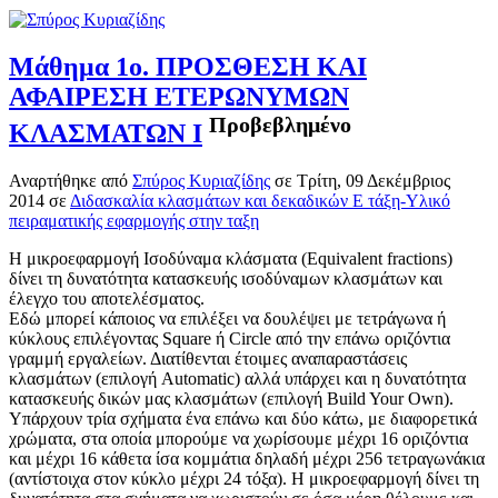
Μάθημα 1ο. ΠΡΟΣΘΕΣΗ ΚΑΙ
ΑΦΑΙΡΕΣΗ ΕΤΕΡΩΝΥΜΩΝ
Προβεβλημένο
ΚΛΑΣΜΑΤΩΝ Ι
Αναρτήθηκε
από
Σπύρος Κυριαζίδης
σε
Τρίτη, 09 Δεκέμβριος
2014
σε
Διδασκαλία κλασμάτων και δεκαδικών Ε τάξη-Υλικό
πειραματικής εφαρμογής στην ταξη
Η μικροεφαρμογή Ισοδύναμα κλάσματα (Equivalent fractions)
δίνει τη δυνατότητα κατασκευής ισοδύναμων κλασμάτων και
έλεγχο του αποτελέσματος.
Εδώ μπορεί κάποιος να επιλέξει να δουλέψει με τετράγωνα ή
κύκλους επιλέγοντας Square ή Circle από την επάνω οριζόντια
γραμμή εργαλείων. Διατίθενται έτοιμες αναπαραστάσεις
κλασμάτων (επιλογή Automatic) αλλά υπάρχει και η δυνατότητα
κατασκευής δικών μας κλασμάτων (επιλογή Build Your Own).
Υπάρχουν τρία σχήματα ένα επάνω και δύο κάτω, με διαφορετικά
χρώματα, στα οποία μπορούμε να χωρίσουμε μέχρι 16 οριζόντια
και μέχρι 16 κάθετα ίσα κομμάτια δηλαδή μέχρι 256 τετραγωνάκια
(αντίστοιχα στον κύκλο μέχρι 24 τόξα). Η μικροεφαρμογή δίνει τη