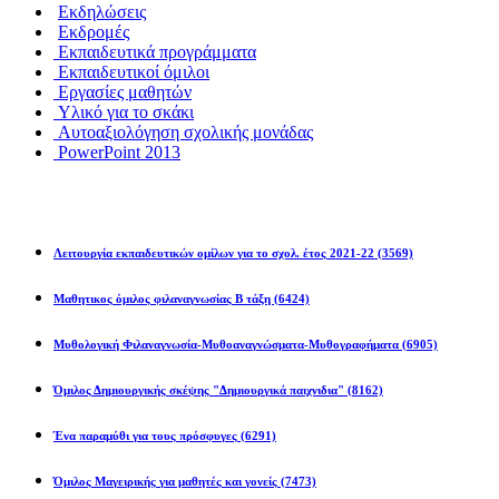
Εκδηλώσεις
Εκδρομές
Εκπαιδευτικά προγράμματα
Εκπαιδευτικοί όμιλοι
Εργασίες μαθητών
Υλικό για το σκάκι
Αυτοαξιολόγηση σχολικής μονάδας
PowerPoint 2013
Εκπ/κοί Όμιλοι
Λειτουργία εκπαιδευτικών ομίλων για το σχολ. έτος 2021-22
(3569)
Μαθητικος όμιλος φιλαναγνωσίας Β τάξη
(6424)
Μυθολογική Φιλαναγνωσία-Μυθοαναγνώσματα-Μυθογραφήματα
(6905)
Όμιλος Δημιουργικής σκέψης "Δημιουργικά παιχνιδια"
(8162)
Ένα παραμύθι για τους πρόσφυγες
(6291)
Όμιλος Μαγειρικής για μαθητές και γονείς
(7473)