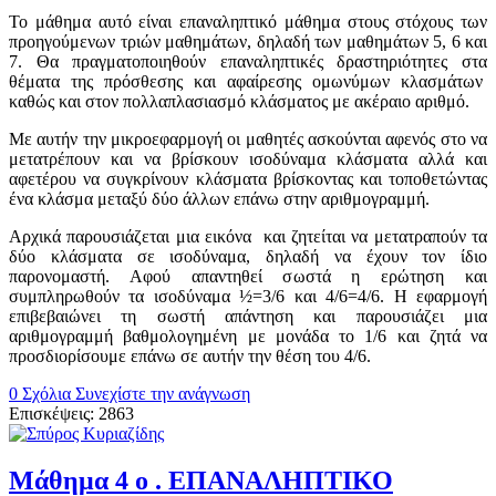
Το μάθημα αυτό είναι επαναληπτικό μάθημα στους στόχους των
προηγούμενων τριών μαθημάτων, δηλαδή των μαθημάτων 5, 6 και
7. Θα πραγματοποιηθούν επαναληπτικές δραστηριότητες στα
θέματα της πρόσθεσης και αφαίρεσης ομωνύμων κλασμάτων
καθώς και στον πολλαπλασιασμό κλάσματος με ακέραιο αριθμό.
Με αυτήν την μικροεφαρμογή οι μαθητές ασκούνται αφενός στο να
μετατρέπουν και να βρίσκουν ισοδύναμα κλάσματα αλλά και
αφετέρου να συγκρίνουν κλάσματα βρίσκοντας και τοποθετώντας
ένα κλάσμα μεταξύ δύο άλλων επάνω στην αριθμογραμμή.
Αρχικά παρουσιάζεται μια εικόνα και ζητείται να μετατραπούν τα
δύο κλάσματα σε ισοδύναμα, δηλαδή να έχουν τον ίδιο
παρονομαστή. Αφού απαντηθεί σωστά η ερώτηση και
συμπληρωθούν τα ισοδύναμα ½=3/6 και 4/6=4/6. Η εφαρμογή
επιβεβαιώνει τη σωστή απάντηση και παρουσιάζει μια
αριθμογραμμή βαθμολογημένη με μονάδα το 1/6 και ζητά να
προσδιορίσουμε επάνω σε αυτήν την θέση του 4/6.
0 Σχόλια
Συνεχίστε την ανάγνωση
Επισκέψεις: 2863
Μάθημα 4 ο . ΕΠΑΝΑΛΗΠΤΙΚΟ