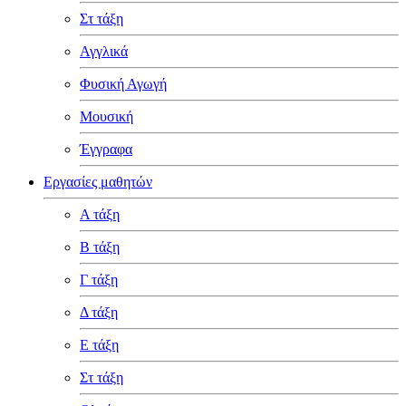
Στ τάξη
Αγγλικά
Φυσική Αγωγή
Μουσική
Έγγραφα
Εργασίες μαθητών
Α τάξη
Β τάξη
Γ τάξη
Δ τάξη
Ε τάξη
Στ τάξη