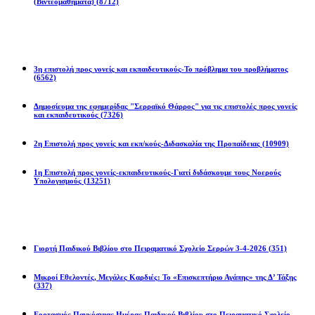
(Βιντεομαθήματα)
(8712)
Επιστολές
3η επιστολή προς γονείς και εκπαιδευτικούς-Το πρόβλημα του προβλήματος
(6562)
Δημοσίευμα της εφημερίδας "Σερραϊκό Θάρρος" για τις επιστολές προς γονείς
και εκπαιδευτικούς
(7326)
2η Eπιστολή προς γονείς και εκπ/κούς-Διδασκαλία της Προπαίδειας
(10909)
1η Επιστολή προς γονείς-εκπαιδευτικούς-Γιατί διδάσκουμε τους Νοερούς
Υπολογισμούς
(13251)
Προγράμματα
Γιορτή Παιδικού Βιβλίου στο Πειραματικό Σχολείο Σερρών 3-4-2026
(351)
Μικροί Εθελοντές, Μεγάλες Καρδιές: Το «Επισκεπτήριο Αγάπης» της Δ’ Τάξης
(337)
Εορτασμός Παγκόσμιας Ημέρας Παιδικού Βιβλίου στο Πειραματικό Σχολείο