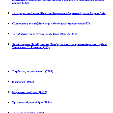
Σερρών
(342)
Το πείραμα του Ερατοσθένη στο Πειραματικό Δημοτικό Σχολείο Σερρών
(342)
Ολοκλήρωση του ταξιδιού στην καλοσύνη και τη συμπόνια
(427)
Το ποδήλατο της ενέργειας-Σχολ. Έτος 2025-26
(345)
Χελιδονίσματα: Το Μήνυμα της Άνοιξης από το Πειραματικό Δημοτικό Σχολείο
Σερρών στο 2ο Γυμνάσιο
(375)
Προβλήματα
Τετράγωνο, τετραγωνάκι..!
(7391)
Η έκπληξη
(6933)
Μαγιάτικο τετράγωνο
(6613)
Χρωματιστοί μαρκαδόροι
(7844)
Τα μουσικά όργανα
(6486)