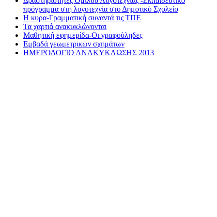
Δραστηριότητες Ομίλου Λογοτεχνίας -Εκπαιδευτικό
πρόγραμμα στη λογοτεχνία στο Δημοτικό Σχολείο
Η κυρα-Γραμματική συναντά τις ΤΠΕ
Τα χαρτιά ανακυκλώνονται
Μαθητική εφημερίδα-Οι γραφούληδες
Εμβαδά γεωμετρικών σχημάτων
ΗΜΕΡΟΛΟΓΙΟ ΑΝΑΚΥΚΛΩΣΗΣ 2013