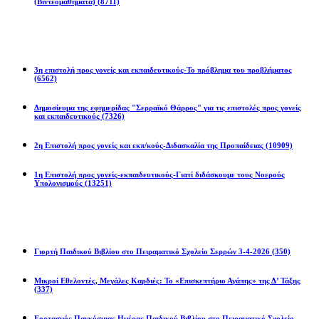
(Βιντεομαθήματα)
(8711)
Επιστολές
3η επιστολή προς γονείς και εκπαιδευτικούς-Το πρόβλημα του προβλήματος
(6562)
Δημοσίευμα της εφημερίδας "Σερραϊκό Θάρρος" για τις επιστολές προς γονείς
και εκπαιδευτικούς
(7326)
2η Eπιστολή προς γονείς και εκπ/κούς-Διδασκαλία της Προπαίδειας
(10909)
1η Επιστολή προς γονείς-εκπαιδευτικούς-Γιατί διδάσκουμε τους Νοερούς
Υπολογισμούς
(13251)
Προγράμματα
Γιορτή Παιδικού Βιβλίου στο Πειραματικό Σχολείο Σερρών 3-4-2026
(350)
Μικροί Εθελοντές, Μεγάλες Καρδιές: Το «Επισκεπτήριο Αγάπης» της Δ’ Τάξης
(337)
Εορτασμός Παγκόσμιας Ημέρας Παιδικού Βιβλίου στο Πειραματικό Σχολείο