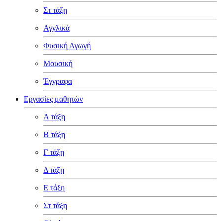
Στ τάξη
Αγγλικά
Φυσική Αγωγή
Μουσική
Έγγραφα
Εργασίες μαθητών
Α τάξη
Β τάξη
Γ τάξη
Δ τάξη
Ε τάξη
Στ τάξη