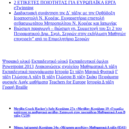
2 ΕΤΙΚΕΤΕΣ ΠΟΙΟΤΗΤΑΣ ΓΙΑ ΕΥΡΩΠΑΪΚΑ ΕΡΓΑ
eTwinning
Διαδικτυακή συνάντηση της Δ΄ τάξης με την Ορθόδοξη
Ιεραποστολή Ν. Κορέας. Ευχαριστήρια επιστολή
σεβασμιωτάτου Μητροπολίτου Ν. Κορέας και Ιαπωνίας
Βιώσιμη παραγωγή – βιώσιμη γη. Συμμετοχή του Στ 2 του
Πειραματικού Δημ. Σχολ. Σερρών στην εκδήλωση Μαθητών
επιχειρείν” από το Επιμελητήριο Σερρών
Ετικέτες
Ψηφιακό υλικό
Εκπαιδευτικό υλικό
Εκπαιδευτικοί όμιλοι
Powerpoint 2013
Ανακοινώσεις σχολείου
Μαθηματικά Α τάξη
Εκπαιδευτικά προγράμματα
Ιστορία
Στ τάξη
Μαγικά Φυσικά
Γ
τάξη
Γλώσσα Α τάξη
Β τάξη
Γλώσσα Β τάξη
Σκάκι
Πειράματα
φυσικής
Αφής μαθήματα
Teachers for Europe
Ιστορία Δ τάξη
Γραφή Braille
Math games
Μοτίβα-Crack Hacker’s Safe-Κεφάλαιο 27ο «Μοτίβα»-Κεφάλαιο 19 «Γνωρίζω
καλύτερα τα αριθμητικά μοτίβα» Εισαγωγή στην προπαίδεια-Μαθηματικά Α και Β
τάξη
(7250)
Μήκος (μέτρηση)-Κεφάλαιο 54ο «Μέτρηση μεγεθών»-Μαθηματικά Α τάξη
(8541)