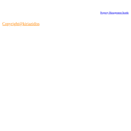
Property Management Seattle
Copyright@kiriazidiss