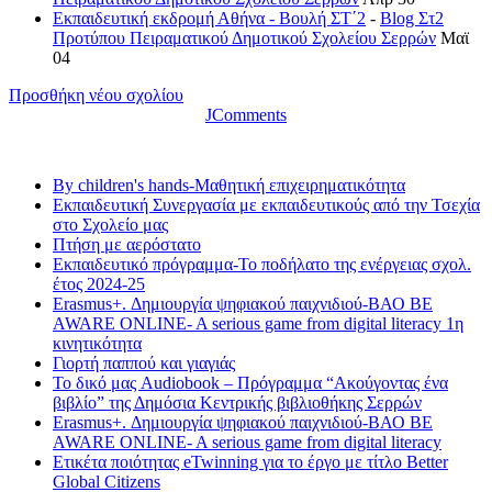
Εκπαιδευτική εκδρομή Αθήνα - Βουλή ΣΤ΄2
-
Blog Στ2
Προτύπου Πειραματικού Δημοτικού Σχολείου Σερρών
Μαϊ
04
Προσθήκη νέου σχολίου
JComments
Τελευταία νέα
By children's hands-Μαθητική επιχειρηματικότητα
Εκπαιδευτική Συνεργασία με εκπαιδευτικούς από την Τσεχία
στο Σχολείο μας
Πτήση με αερόστατο
Εκπαιδευτικό πρόγραμμα-Το ποδήλατο της ενέργειας σχολ.
έτος 2024-25
Erasmus+. Δημιουργία ψηφιακού παιχνιδιού-ΒΑΟ BE
AWARE ONLINE- A serious game from digital literacy 1η
κινητικότητα
Γιορτή παππού και γιαγιάς
Το δικό μας Audiobook – Πρόγραμμα “Ακούγοντας ένα
βιβλίο” της Δημόσια Κεντρικής βιβλιοθήκης Σερρών
Erasmus+. Δημιουργία ψηφιακού παιχνιδιού-ΒΑΟ BE
AWARE ONLINE- A serious game from digital literacy
Ετικέτα ποιότητας eTwinning για το έργο με τίτλο Better
Global Citizens