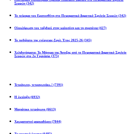
Σερρών
(342)
Το πείραμα του Ερατοσθένη στο Πειραματικό Δημοτικό Σχολείο Σερρών
(342)
Ολοκλήρωση του ταξιδιού στην καλοσύνη και τη συμπόνια
(427)
Το ποδήλατο της ενέργειας-Σχολ. Έτος 2025-26
(345)
Χελιδονίσματα: Το Μήνυμα της Άνοιξης από το Πειραματικό Δημοτικό Σχολείο
Σερρών στο 2ο Γυμνάσιο
(375)
Προβλήματα
Τετράγωνο, τετραγωνάκι..!
(7391)
Η έκπληξη
(6932)
Μαγιάτικο τετράγωνο
(6613)
Χρωματιστοί μαρκαδόροι
(7844)
Τα μουσικά όργανα
(6485)