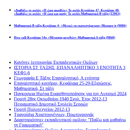
«Διαβάζω το ρολόι: «Η ώρα ακριβώς» Το ρολόι Κεφάλαιο 47, Κεφάλαιο 48,
«Διαβάζω το ρολόι: «Η ώρα και μισή» Το ρολόι-Μαθηματικά Β τάξη
(12063)
Μαθηματικά Β τάξη-Κεφάλαιο 4- «Μετρώ τα εκατοστόμετρα»-Measure it
(9086)
How tall-Κεφάλαιο 54ο «Μέτρηση μεγεθών»-Μαθηματικά Α τάξη
(9868)
Διαβάσατε πιο πολύ
Κανόνες λειτουργίας Εκπαιδευτικών Ομίλων
ΙΣΤΟΡΙΑ ΣΤ ΤΑΞΗΣ ,ΕΠΑΝΑΛΗΠΤΙΚΟ 3 ΕΝΟΤΗΤΑ 3
ΚΕΦ1-6
Γεωγραφία Ε Τάξης Επαναληπτικό, Α ενότητα
Επαναληπτικό κριτήριο, Κεφάλαια 25-29-Εξισώσεις,
Μαθηματικά, Στ τάξη
Παγκοσμια Ημέρα Ευαισθητοποίησης για τον Αυτισμό 2024
Γιορτή 28ης Οκτωβρίου 1940 Σχολ. Έτος 2012-13
Πειραματικό Δημοτικό Σχολείο Σερρών
Γιορτή Πολυτεχνείου 2012-13
Τραγούδια Χριστουγέννων, Πρωτοχρονιάς
Δραστηριότητες εκπαιδευτικού ομίλου: "Παίζω και μαθαίνω
τη Γραμματική"