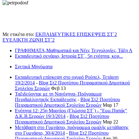
Με ετικέτα στο:
ΕΚΠΑΙΔΕΥΤΙΚΕΣ ΕΠΙΣΚΕΨΕΙΣ ΣΤ΄2
ΕΥΕΛΙΚΤΗ ΖΩΝΗ ΣΤ΄2
ΓΡΑΦΗΜΑΤΑ,Μαθηματικά και Νέες Τεχνολογίες, Τάξη Α
Εκπαιδευτικό σενάριο, Ιστορία ΣΤ΄, 5η ενότητα, κεφ...
Σχετικά Μηνύματα
Εκπαιδευτική επίσκεψη στο οχυρό Ρούπελ, Τετάρτη
19/2/2014
-
Blog Στ2 Προτύπου Πειραματικού Δημοτικού
Σχολείου Σερρών
Φεβ 13
Ταξιδεύοντας με τη Νανόχηνα- Πρόγραμμα
Περιβαλλοντικής Εκπαίδευσης
-
Blog Στ2 Προτύπου
Πειραματικού Δημοτικού Σχολείου Σερρών
Μαρ 17
Ενότητα 12: 25η Μαρτίου (Γλώσσα ΣΤ΄) - "Εμμ.Παπάς"
Δ.Κ.Β.Σερρών 19/3/2014
-
Blog Στ2 Προτύπου
Πειραματικού Δημοτικού Σχολείου Σερρών
Μαρ 22
Μετάβαση στο Γυμνάσιο, πρόγραμμα ομαλής μετάβασης
στο Γυμνάσιο, 30/4/2014
-
Blog Στ2 Προτύπου
Πειραματικού Δημοτικού Σχολείου Σερρών
Απρ 30