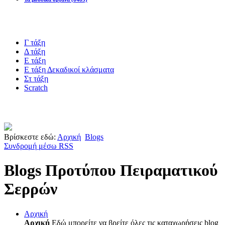
Blogs υλικό
Γ τάξη
Δ τάξη
Ε τάξη
Ε τάξη Δεκαδικοί κλάσματα
Στ τάξη
Scratch
Πιστοποίηση esafety
Βρίσκεστε εδώ:
Αρχική
Blogs
Συνδρομή μέσω RSS
Blogs Προτύπου Πειραματικού
Σερρών
Αρχική
Αρχική
Εδώ μπορείτε να βρείτε όλες τις καταχωρήσεις blog