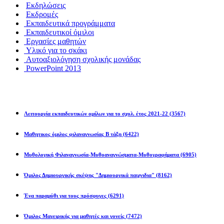
Εκδηλώσεις
Εκδρομές
Εκπαιδευτικά προγράμματα
Εκπαιδευτικοί όμιλοι
Εργασίες μαθητών
Υλικό για το σκάκι
Αυτοαξιολόγηση σχολικής μονάδας
PowerPoint 2013
Εκπ/κοί Όμιλοι
Λειτουργία εκπαιδευτικών ομίλων για το σχολ. έτος 2021-22
(3567)
Μαθητικος όμιλος φιλαναγνωσίας Β τάξη
(6422)
Μυθολογική Φιλαναγνωσία-Μυθοαναγνώσματα-Μυθογραφήματα
(6905)
Όμιλος Δημιουργικής σκέψης "Δημιουργικά παιχνιδια"
(8162)
Ένα παραμύθι για τους πρόσφυγες
(6291)
Όμιλος Μαγειρικής για μαθητές και γονείς
(7472)