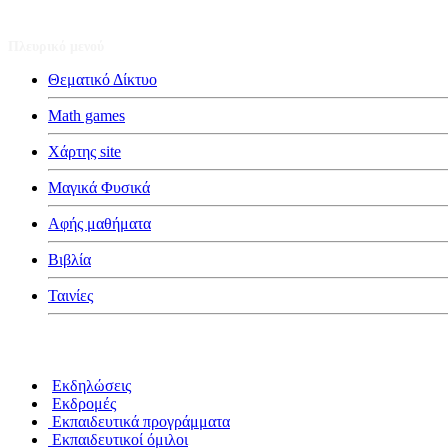
Πλευρικό μενού
Θεματικό Δίκτυο
Math games
Χάρτης site
Μαγικά Φυσικά
Αφής μαθήματα
Βιβλία
Ταινίες
Κατηγορίες
Εκδηλώσεις
Εκδρομές
Εκπαιδευτικά προγράμματα
Εκπαιδευτικοί όμιλοι