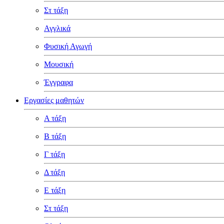
Στ τάξη
Αγγλικά
Φυσική Αγωγή
Μουσική
Έγγραφα
Εργασίες μαθητών
Α τάξη
Β τάξη
Γ τάξη
Δ τάξη
Ε τάξη
Στ τάξη