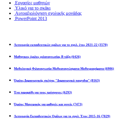
Εργασίες μαθητών
Υλικό για το σκάκι
Αυτοαξιολόγηση σχολικής μονάδας
PowerPoint 2013
Εκπ/κοί Όμιλοι
Λειτουργία εκπαιδευτικών ομίλων για το σχολ. έτος 2021-22
(3570)
Μαθητικος όμιλος φιλαναγνωσίας Β τάξη
(6426)
Μυθολογική Φιλαναγνωσία-Μυθοαναγνώσματα-Μυθογραφήματα
(6906)
Όμιλος Δημιουργικής σκέψης "Δημιουργικά παιχνιδια"
(8163)
Ένα παραμύθι για τους πρόσφυγες
(6293)
Όμιλος Μαγειρικής για μαθητές και γονείς
(7473)
Λειτουργία Εκπαιδευτικών Ομίλων για το σχολ. Έτος 2015-16
(7029)