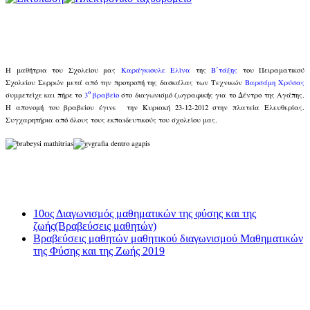
Η μαθήτρια του Σχολείου μας
Καράγκιουλε Ελίνα
της
Β΄τάξης
του Πειραματικού
Σχολείου Σερρών μετά από την προτροπή της δασκάλας των Τεχνικών
Βαρσάμη Χρύσας
ο
συμμετείχε και πήρε το
3
βραβείο
στο διαγωνισμό ζωγραφικής για το Δέντρο της Αγάπης.
Η απονομή του βραβείου έγινε την Κυριακή 23-12-2012 στην πλατεία Ελευθερίας.
Συγχαρητήρια από όλους τους εκπαιδευτικούς του σχολείου μας.
10ος Διαγωνισμός μαθηματικών της φύσης και της
ζωής(Βραβεύσεις μαθητών)
Βραβεύσεις μαθητών μαθητικού διαγωνισμού Μαθηματικών
της Φύσης και της Ζωής 2019