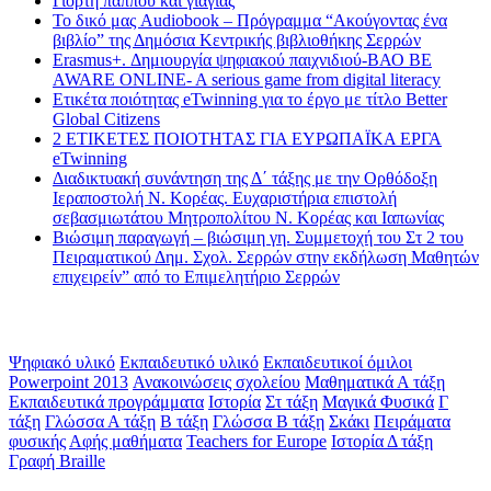
Γιορτή παππού και γιαγιάς
Το δικό μας Audiobook – Πρόγραμμα “Ακούγοντας ένα
βιβλίο” της Δημόσια Κεντρικής βιβλιοθήκης Σερρών
Erasmus+. Δημιουργία ψηφιακού παιχνιδιού-ΒΑΟ BE
AWARE ONLINE- A serious game from digital literacy
Ετικέτα ποιότητας eTwinning για το έργο με τίτλο Better
Global Citizens
2 ΕΤΙΚΕΤΕΣ ΠΟΙΟΤΗΤΑΣ ΓΙΑ ΕΥΡΩΠΑΪΚΑ ΕΡΓΑ
eTwinning
Διαδικτυακή συνάντηση της Δ΄ τάξης με την Ορθόδοξη
Ιεραποστολή Ν. Κορέας. Ευχαριστήρια επιστολή
σεβασμιωτάτου Μητροπολίτου Ν. Κορέας και Ιαπωνίας
Βιώσιμη παραγωγή – βιώσιμη γη. Συμμετοχή του Στ 2 του
Πειραματικού Δημ. Σχολ. Σερρών στην εκδήλωση Μαθητών
επιχειρείν” από το Επιμελητήριο Σερρών
Ετικέτες
Ψηφιακό υλικό
Εκπαιδευτικό υλικό
Εκπαιδευτικοί όμιλοι
Powerpoint 2013
Ανακοινώσεις σχολείου
Μαθηματικά Α τάξη
Εκπαιδευτικά προγράμματα
Ιστορία
Στ τάξη
Μαγικά Φυσικά
Γ
τάξη
Γλώσσα Α τάξη
Β τάξη
Γλώσσα Β τάξη
Σκάκι
Πειράματα
φυσικής
Αφής μαθήματα
Teachers for Europe
Ιστορία Δ τάξη
Γραφή Braille