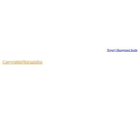
Property Management Seattle
Copyright@kiriazidiss