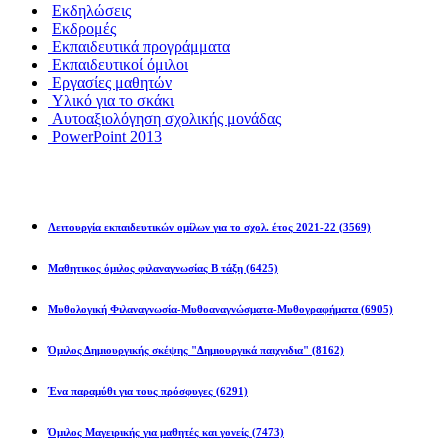
Εκδηλώσεις
Εκδρομές
Εκπαιδευτικά προγράμματα
Εκπαιδευτικοί όμιλοι
Εργασίες μαθητών
Υλικό για το σκάκι
Αυτοαξιολόγηση σχολικής μονάδας
PowerPoint 2013
Εκπ/κοί Όμιλοι
Λειτουργία εκπαιδευτικών ομίλων για το σχολ. έτος 2021-22
(3569)
Μαθητικος όμιλος φιλαναγνωσίας Β τάξη
(6425)
Μυθολογική Φιλαναγνωσία-Μυθοαναγνώσματα-Μυθογραφήματα
(6905)
Όμιλος Δημιουργικής σκέψης "Δημιουργικά παιχνιδια"
(8162)
Ένα παραμύθι για τους πρόσφυγες
(6291)
Όμιλος Μαγειρικής για μαθητές και γονείς
(7473)