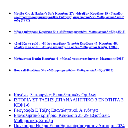
Math games
Μοτίβα-Crack Hacker’s Safe-Κεφάλαιο 27ο «Μοτίβα»-Κεφάλαιο 19 «Γνωρίζω
καλύτερα τα αριθμητικά μοτίβα» Εισαγωγή στην προπαίδεια-Μαθηματικά Α και Β
τάξη
(7252)
Μήκος (μέτρηση)-Κεφάλαιο 54ο «Μέτρηση μεγεθών»-Μαθηματικά Α τάξη
(8545)
«Διαβάζω το ρολόι: «Η ώρα ακριβώς» Το ρολόι Κεφάλαιο 47, Κεφάλαιο 48,
«Διαβάζω το ρολόι: «Η ώρα και μισή» Το ρολόι-Μαθηματικά Β τάξη
(12066)
Μαθηματικά Β τάξη-Κεφάλαιο 4- «Μετρώ τα εκατοστόμετρα»-Measure it
(9088)
How tall-Κεφάλαιο 54ο «Μέτρηση μεγεθών»-Μαθηματικά Α τάξη
(9873)
Διαβάσατε πιο πολύ
Κανόνες λειτουργίας Εκπαιδευτικών Ομίλων
ΙΣΤΟΡΙΑ ΣΤ ΤΑΞΗΣ ,ΕΠΑΝΑΛΗΠΤΙΚΟ 3 ΕΝΟΤΗΤΑ 3
ΚΕΦ1-6
Γεωγραφία Ε Τάξης Επαναληπτικό, Α ενότητα
Επαναληπτικό κριτήριο, Κεφάλαια 25-29-Εξισώσεις,
Μαθηματικά, Στ τάξη
Παγκοσμια Ημέρα Ευαισθητοποίησης για τον Αυτισμό 2024