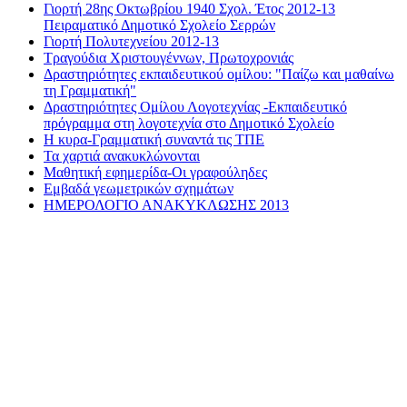
Γιορτή 28ης Οκτωβρίου 1940 Σχολ. Έτος 2012-13
Πειραματικό Δημοτικό Σχολείο Σερρών
Γιορτή Πολυτεχνείου 2012-13
Τραγούδια Χριστουγέννων, Πρωτοχρονιάς
Δραστηριότητες εκπαιδευτικού ομίλου: "Παίζω και μαθαίνω
τη Γραμματική"
Δραστηριότητες Ομίλου Λογοτεχνίας -Εκπαιδευτικό
πρόγραμμα στη λογοτεχνία στο Δημοτικό Σχολείο
Η κυρα-Γραμματική συναντά τις ΤΠΕ
Τα χαρτιά ανακυκλώνονται
Μαθητική εφημερίδα-Οι γραφούληδες
Εμβαδά γεωμετρικών σχημάτων
ΗΜΕΡΟΛΟΓΙΟ ΑΝΑΚΥΚΛΩΣΗΣ 2013