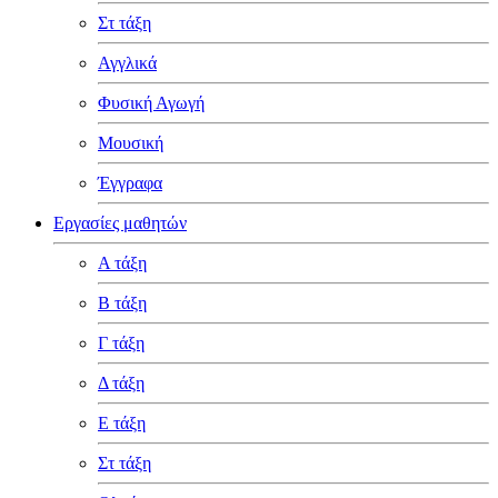
Στ τάξη
Αγγλικά
Φυσική Αγωγή
Μουσική
Έγγραφα
Εργασίες μαθητών
Α τάξη
Β τάξη
Γ τάξη
Δ τάξη
Ε τάξη
Στ τάξη