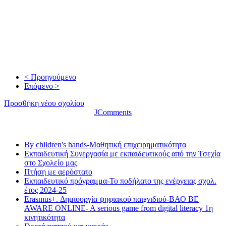
< Προηγούμενο
Επόμενο >
Προσθήκη νέου σχολίου
JComments
Τελευταία νέα
By children's hands-Μαθητική επιχειρηματικότητα
Εκπαιδευτική Συνεργασία με εκπαιδευτικούς από την Τσεχία
στο Σχολείο μας
Πτήση με αερόστατο
Εκπαιδευτικό πρόγραμμα-Το ποδήλατο της ενέργειας σχολ.
έτος 2024-25
Erasmus+. Δημιουργία ψηφιακού παιχνιδιού-ΒΑΟ BE
AWARE ONLINE- A serious game from digital literacy 1η
κινητικότητα