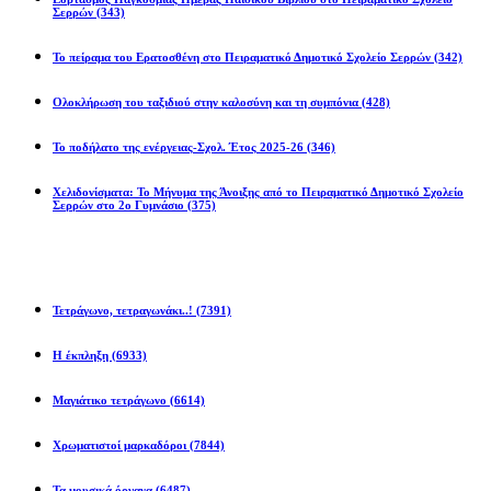
Σερρών
(343)
Το πείραμα του Ερατοσθένη στο Πειραματικό Δημοτικό Σχολείο Σερρών
(342)
Ολοκλήρωση του ταξιδιού στην καλοσύνη και τη συμπόνια
(428)
Το ποδήλατο της ενέργειας-Σχολ. Έτος 2025-26
(346)
Χελιδονίσματα: Το Μήνυμα της Άνοιξης από το Πειραματικό Δημοτικό Σχολείο
Σερρών στο 2ο Γυμνάσιο
(375)
Προβλήματα
Τετράγωνο, τετραγωνάκι..!
(7391)
Η έκπληξη
(6933)
Μαγιάτικο τετράγωνο
(6614)
Χρωματιστοί μαρκαδόροι
(7844)
Τα μουσικά όργανα
(6487)