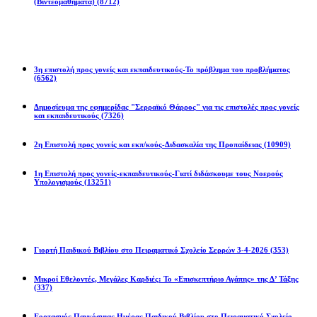
(Βιντεομαθήματα)
(8712)
Επιστολές
3η επιστολή προς γονείς και εκπαιδευτικούς-Το πρόβλημα του προβλήματος
(6562)
Δημοσίευμα της εφημερίδας "Σερραϊκό Θάρρος" για τις επιστολές προς γονείς
και εκπαιδευτικούς
(7326)
2η Eπιστολή προς γονείς και εκπ/κούς-Διδασκαλία της Προπαίδειας
(10909)
1η Επιστολή προς γονείς-εκπαιδευτικούς-Γιατί διδάσκουμε τους Νοερούς
Υπολογισμούς
(13251)
Προγράμματα
Γιορτή Παιδικού Βιβλίου στο Πειραματικό Σχολείο Σερρών 3-4-2026
(353)
Μικροί Εθελοντές, Μεγάλες Καρδιές: Το «Επισκεπτήριο Αγάπης» της Δ’ Τάξης
(337)
Εορτασμός Παγκόσμιας Ημέρας Παιδικού Βιβλίου στο Πειραματικό Σχολείο