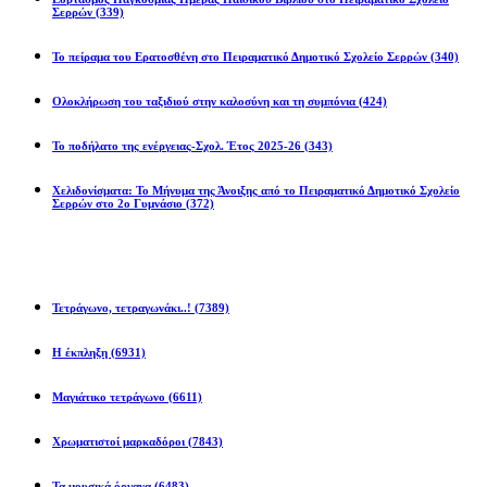
Σερρών
(339)
Το πείραμα του Ερατοσθένη στο Πειραματικό Δημοτικό Σχολείο Σερρών
(340)
Ολοκλήρωση του ταξιδιού στην καλοσύνη και τη συμπόνια
(424)
Το ποδήλατο της ενέργειας-Σχολ. Έτος 2025-26
(343)
Χελιδονίσματα: Το Μήνυμα της Άνοιξης από το Πειραματικό Δημοτικό Σχολείο
Σερρών στο 2ο Γυμνάσιο
(372)
Προβλήματα
Τετράγωνο, τετραγωνάκι..!
(7389)
Η έκπληξη
(6931)
Μαγιάτικο τετράγωνο
(6611)
Χρωματιστοί μαρκαδόροι
(7843)
Τα μουσικά όργανα
(6483)