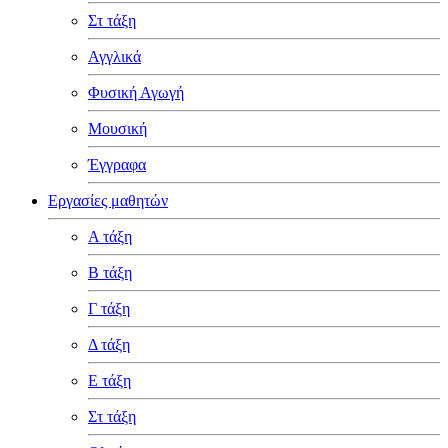
Στ τάξη
Αγγλικά
Φυσική Αγωγή
Μουσική
Έγγραφα
Εργασίες μαθητών
Α τάξη
Β τάξη
Γ τάξη
Δ τάξη
Ε τάξη
Στ τάξη