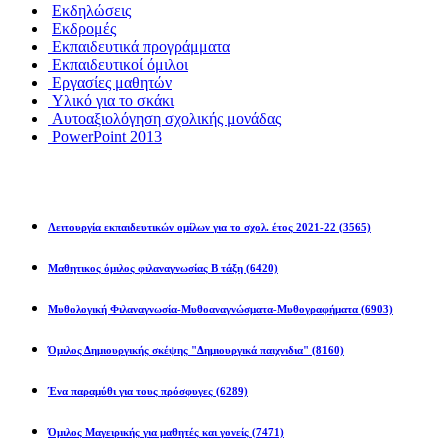
Εκδηλώσεις
Εκδρομές
Εκπαιδευτικά προγράμματα
Εκπαιδευτικοί όμιλοι
Εργασίες μαθητών
Υλικό για το σκάκι
Αυτοαξιολόγηση σχολικής μονάδας
PowerPoint 2013
Εκπ/κοί Όμιλοι
Λειτουργία εκπαιδευτικών ομίλων για το σχολ. έτος 2021-22
(3565)
Μαθητικος όμιλος φιλαναγνωσίας Β τάξη
(6420)
Μυθολογική Φιλαναγνωσία-Μυθοαναγνώσματα-Μυθογραφήματα
(6903)
Όμιλος Δημιουργικής σκέψης "Δημιουργικά παιχνιδια"
(8160)
Ένα παραμύθι για τους πρόσφυγες
(6289)
Όμιλος Μαγειρικής για μαθητές και γονείς
(7471)