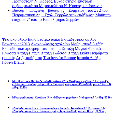
Ιεραποστολή Ν. Κορέας. Ευχαριστήρια επιστολή
σεβασμιωτάτου Μητροπολίτου Ν. Κορέας και Ιαπωνίας
Βιώσιμη παραγωγή – βιώσιμη γη. Συμμετοχή του Στ 2 του
Πειραματικού Δημ. Σχολ. Σερρών στην εκδήλωση Μαθητών
επιχειρείν” από το Επιμελητήριο Σερρών
Ετικέτες
Ψηφιακό υλικό
Εκπαιδευτικό υλικό
Εκπαιδευτικοί όμιλοι
Powerpoint 2013
Ανακοινώσεις σχολείου
Μαθηματικά Α τάξη
Εκπαιδευτικά προγράμματα
Ιστορία
Στ τάξη
Μαγικά Φυσικά
Γλώσσα Α τάξη
Γ τάξη
Β τάξη
Γλώσσα Β τάξη
Σκάκι
Πειράματα
φυσικής
Αφής μαθήματα
Teachers for Europe
Ιστορία Δ τάξη
Γραφή Braille
Math games
Μοτίβα-Crack Hacker’s Safe-Κεφάλαιο 27ο «Μοτίβα»-Κεφάλαιο 19 «Γνωρίζω
καλύτερα τα αριθμητικά μοτίβα» Εισαγωγή στην προπαίδεια-Μαθηματικά Α και Β
τάξη
(7249)
Μήκος (μέτρηση)-Κεφάλαιο 54ο «Μέτρηση μεγεθών»-Μαθηματικά Α τάξη
(8540)
«Διαβάζω το ρολόι: «Η ώρα ακριβώς» Το ρολόι Κεφάλαιο 47, Κεφάλαιο 48,
«Διαβάζω το ρολόι: «Η ώρα και μισή» Το ρολόι-Μαθηματικά Β τάξη
(12062)