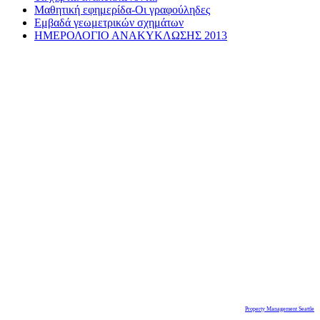
Μαθητική εφημερίδα-Οι γραφούληδες
Εμβαδά γεωμετρικών σχημάτων
ΗΜΕΡΟΛΟΓΙΟ ΑΝΑΚΥΚΛΩΣΗΣ 2013
Property Management Seattle