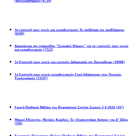
(Βιντεομαθήματα)
(8710)
Επιστολές
3η επιστολή προς γονείς και εκπαιδευτικούς-Το πρόβλημα του προβλήματος
(6560)
Δημοσίευμα της εφημερίδας "Σερραϊκό Θάρρος" για τις επιστολές προς γονείς
και εκπαιδευτικούς
(7322)
2η Eπιστολή προς γονείς και εκπ/κούς-Διδασκαλία της Προπαίδειας
(10908)
1η Επιστολή προς γονείς-εκπαιδευτικούς-Γιατί διδάσκουμε τους Νοερούς
Υπολογισμούς
(13247)
Προγράμματα
Γιορτή Παιδικού Βιβλίου στο Πειραματικό Σχολείο Σερρών 3-4-2026
(347)
Μικροί Εθελοντές, Μεγάλες Καρδιές: Το «Επισκεπτήριο Αγάπης» της Δ’ Τάξης
(336)
Εορτασμός Παγκόσμιας Ημέρας Παιδικού Βιβλίου στο Πειραματικό Σχολείο