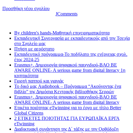
Προσθήκη νέου σχολίου
JComments
Τελευταία νέα
By children's hands-Μαθητική επιχειρηματικότητα
Εκπαιδευτική Συνεργασία με εκπαιδευτικούς από την Τσεχία
στο Σχολείο μας
Πτήση με αερόστατο
Εκπαιδευτικό πρόγραμμα-Το ποδήλατο της ενέργειας σχολ.
έτος 2024-25
Erasmus+. Δημιουργία ψηφιακού παιχνιδιού-ΒΑΟ BE
AWARE ONLINE- A serious game from digital literacy 1η
κινητικότητα
Γιορτή παππού και γιαγιάς
Το δικό μας Audiobook – Πρόγραμμα “Ακούγοντας ένα
βιβλίο” της Δημόσια Κεντρικής βιβλιοθήκης Σερρών
Erasmus+. Δημιουργία ψηφιακού παιχνιδιού-ΒΑΟ BE
AWARE ONLINE- A serious game from digital literacy
Ετικέτα ποιότητας eTwinning για το έργο με τίτλο Better
Global Citizens
2 ΕΤΙΚΕΤΕΣ ΠΟΙΟΤΗΤΑΣ ΓΙΑ ΕΥΡΩΠΑΪΚΑ ΕΡΓΑ
eTwinning
Διαδικτυακή συνάντηση της Δ΄ τάξης με την Ορθόδοξη