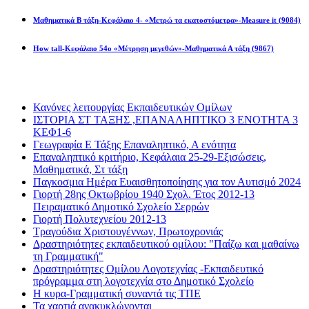
Μαθηματικά Β τάξη-Κεφάλαιο 4- «Μετρώ τα εκατοστόμετρα»-Measure it
(9084)
How tall-Κεφάλαιο 54ο «Μέτρηση μεγεθών»-Μαθηματικά Α τάξη
(9867)
Διαβάσατε πιο πολύ
Κανόνες λειτουργίας Εκπαιδευτικών Ομίλων
ΙΣΤΟΡΙΑ ΣΤ ΤΑΞΗΣ ,ΕΠΑΝΑΛΗΠΤΙΚΟ 3 ΕΝΟΤΗΤΑ 3
ΚΕΦ1-6
Γεωγραφία Ε Τάξης Επαναληπτικό, Α ενότητα
Επαναληπτικό κριτήριο, Κεφάλαια 25-29-Εξισώσεις,
Μαθηματικά, Στ τάξη
Παγκοσμια Ημέρα Ευαισθητοποίησης για τον Αυτισμό 2024
Γιορτή 28ης Οκτωβρίου 1940 Σχολ. Έτος 2012-13
Πειραματικό Δημοτικό Σχολείο Σερρών
Γιορτή Πολυτεχνείου 2012-13
Τραγούδια Χριστουγέννων, Πρωτοχρονιάς
Δραστηριότητες εκπαιδευτικού ομίλου: "Παίζω και μαθαίνω
τη Γραμματική"
Δραστηριότητες Ομίλου Λογοτεχνίας -Εκπαιδευτικό
πρόγραμμα στη λογοτεχνία στο Δημοτικό Σχολείο
Η κυρα-Γραμματική συναντά τις ΤΠΕ
Τα χαρτιά ανακυκλώνονται