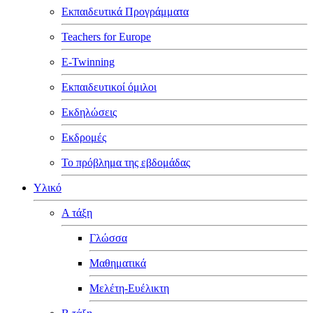
Εκπαιδευτικά Προγράμματα
ε
ρέωση
Teachers for Europe
E-Twinning
ερώσουμε
Εκπαιδευτικοί όμιλοι
ηριότητα
Εκδηλώσεις
γου
Εκδρομές
Το πρόβλημα της εβδομάδας
ρουμε
Υλικό
μο
Α τάξη
γισμό
Γλώσσα
σκευών-
φορών
Μαθηματικά
ίο
Μελέτη-Ευέλικτη
λώσεων)