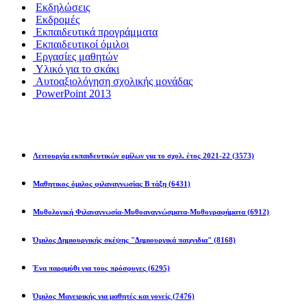
υργήσει
Εκδηλώσεις
Εκδρομές
Εκπαιδευτικά προγράμματα
Εκπαιδευτικοί όμιλοι
ά
Εργασίες μαθητών
Υλικό για το σκάκι
ίων
Αυτοαξιολόγηση σχολικής μονάδας
PowerPoint 2013
χωση
Εκπ/κοί Όμιλοι
σας
Λειτουργία εκπαιδευτικών ομίλων για το σχολ. έτος 2021-22
(3573)
φορικής.
Μαθητικος όμιλος φιλαναγνωσίας Β τάξη
(6431)
ΗΛΩΣΕΙΣ-
ΤΕΣ
Μυθολογική Φιλαναγνωσία-Μυθοαναγνώσματα-Μυθογραφήματα
(6912)
Όμιλος Δημιουργικής σκέψης "Δημιουργικά παιχνιδια"
(8168)
Ένα παραμύθι για τους πρόσφυγες
(6295)
κές
ς
Όμιλος Μαγειρικής για μαθητές και γονείς
(7476)
ερόταν