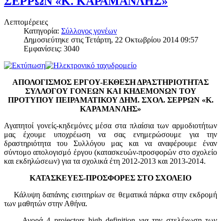
ΣΕΡΡΩΝ «Κ. ΚΑΡΑΜΑΝΛΗΣ»
Λεπτομέρειες
Κατηγορία:
Σύλλογος γονέων
Δημοσιεύτηκε στις Τετάρτη, 22 Οκτωβρίου 2014 09:57
Εμφανίσεις: 3040
ΑΠΟΛΟΓΙΣΜΟΣ ΕΡΓΟΥ-ΕΚΘΕΣΗ ΔΡΑΣΤΗΡΙΟΤΗΤΑΣ
ΣΥΛΛΟΓΟΥ ΓΟΝΕΩΝ ΚΑΙ ΚΗΔΕΜΟΝΩΝ ΤΟΥ
ΠΡΟΤΥΠΟΥ ΠΕΙΡΑΜΑΤΙΚΟΥ ΔΗΜ. ΣΧΟΛ. ΣΕΡΡΩΝ «Κ.
ΚΑΡΑΜΑΝΛΗΣ»
Αγαπητοί γονείς-κηδεμόνες μέσα στα πλαίσια των αρμοδιοτήτων
μας έχουμε υποχρέωση να σας ενημερώσουμε για την
δραστηριότητα του Συλλόγου μας και να αναφέρουμε έναν
σύντομο απολογισμό έργου (κατασκευών-προσφορών στο σχολείο
και εκδηλώσεων) για τα σχολικά έτη 2012-2013 και 2013-2014.
ΚΑΤΑΣΚΕΥΕΣ-ΠΡΟΣΦΟΡΕΣ ΣΤΟ ΣΧΟΛΕΙΟ
Κάλυψη δαπάνης εισιτηρίων σε θεματικά πάρκα στην εκδρομή
των μαθητών στην Αθήνα.
Αγορά 4
projectors
high
definition
για την στελέχωση των