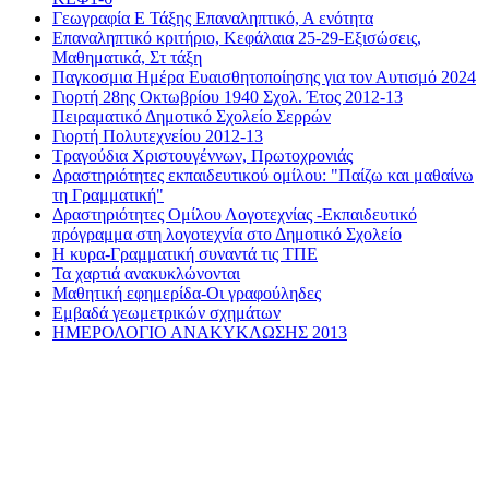
Γεωγραφία Ε Τάξης Επαναληπτικό, Α ενότητα
Επαναληπτικό κριτήριο, Κεφάλαια 25-29-Εξισώσεις,
Μαθηματικά, Στ τάξη
Παγκοσμια Ημέρα Ευαισθητοποίησης για τον Αυτισμό 2024
Γιορτή 28ης Οκτωβρίου 1940 Σχολ. Έτος 2012-13
Πειραματικό Δημοτικό Σχολείο Σερρών
Γιορτή Πολυτεχνείου 2012-13
Τραγούδια Χριστουγέννων, Πρωτοχρονιάς
Δραστηριότητες εκπαιδευτικού ομίλου: "Παίζω και μαθαίνω
τη Γραμματική"
Δραστηριότητες Ομίλου Λογοτεχνίας -Εκπαιδευτικό
πρόγραμμα στη λογοτεχνία στο Δημοτικό Σχολείο
Η κυρα-Γραμματική συναντά τις ΤΠΕ
Τα χαρτιά ανακυκλώνονται
Μαθητική εφημερίδα-Οι γραφούληδες
Εμβαδά γεωμετρικών σχημάτων
ΗΜΕΡΟΛΟΓΙΟ ΑΝΑΚΥΚΛΩΣΗΣ 2013