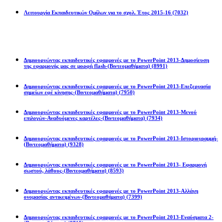
Λειτουργία Εκπαιδευτικών Ομίλων για το σχολ. Έτος 2015-16
(7032)
ές
ματα
Powerpoint 2013
όπιτες,
Δημιουργώντας εκπαιδευτικές εφαρμογές με το PowerPoint 2013-Δημοσίευση
της εφαρμογής μας σε μορφή flash-(Βιντεομαθήματα)
(8991)
ών
)
Δημιουργώντας εκπαιδευτικές εφαρμογές με το PowerPoint 2013-Επεξεργασία
σημείων εφέ κίνησης-(Βιντεομαθήματα)
(7950)
ανώθηκε
Δημιουργώντας εκπαιδευτικές εφαρμογές με το PowerPoint 2013-Μενού
επιλογών-Αναδυόμενες καρτέλες-(Βιντεομαθήματα)
(7934)
ία
Δημιουργώντας εκπαιδευτικές εφαρμογές με το PowerPoint 2013-Ιστοριογραμμή-
(Βιντεομαθήματα)
(9328)
ιάτικο
Δημιουργώντας εκπαιδευτικές εφαρμογές με το PowerPoint 2013- Εφαρμογή
σωστού, λάθους-(Βιντεομαθήματα)
(8593)
ταφάν)
Δημιουργώντας εκπαιδευτικές εφαρμογές με το PowerPoint 2013-Αλλάγη
ονομασίας αντικειμένων-(Βιντεομαθήματα)
(7399)
Δημιουργώντας εκπαιδευτικές εφαρμογές με το PowerPoint 2013-Εναύσματα 2-