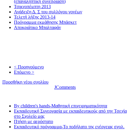
(επαναληπτική συνεδρίαση)
Τσικνοπέμπτη 2013
Ανάδειξη Δ. Σ του συλλόγου γονέων
Τελετή λήξης 2013-14
Πρόγραμμα εκμάθησης Μπάσκετ
Αποκριάτικο Μπαλταφάν
< Προηγούμενο
Επόμενο >
Προσθήκη νέου σχολίου
JComments
Τελευταία νέα
By children's hands-Μαθητική επιχειρηματικότητα
Εκπαιδευτική Συνεργασία με εκπαιδευτικούς από την Τσεχία
στο Σχολείο μας
Πτήση με αερόστατο
Εκπαιδευτικό πρόγραμμα-Το ποδήλατο της ενέργειας σχολ.