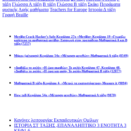
τάξη
Γλώσσα Α τάξη
Β τάξη
Γλώσσα Β τάξη
Σκάκι
Πειράματα
φυσικής
Αφής μαθήματα
Teachers for Europe
Ιστορία Δ τάξη
Γραφή Braille
Math games
Μοτίβα-Crack Hacker’s Safe-Κεφάλαιο 27ο «Μοτίβα»-Κεφάλαιο 19 «Γνωρίζω
καλύτερα τα αριθμητικά μοτίβα» Εισαγωγή στην προπαίδεια-Μαθηματικά Α και Β
τάξη
(7257)
Μήκος (μέτρηση)-Κεφάλαιο 54ο «Μέτρηση μεγεθών»-Μαθηματικά Α τάξη
(8549)
«Διαβάζω το ρολόι: «Η ώρα ακριβώς» Το ρολόι Κεφάλαιο 47, Κεφάλαιο 48,
«Διαβάζω το ρολόι: «Η ώρα και μισή» Το ρολόι-Μαθηματικά Β τάξη
(12077)
Μαθηματικά Β τάξη-Κεφάλαιο 4- «Μετρώ τα εκατοστόμετρα»-Measure it
(9094)
How tall-Κεφάλαιο 54ο «Μέτρηση μεγεθών»-Μαθηματικά Α τάξη
(9878)
Διαβάσατε πιο πολύ
Κανόνες λειτουργίας Εκπαιδευτικών Ομίλων
ΙΣΤΟΡΙΑ ΣΤ ΤΑΞΗΣ ,ΕΠΑΝΑΛΗΠΤΙΚΟ 3 ΕΝΟΤΗΤΑ 3
ΚΕΦ1-6