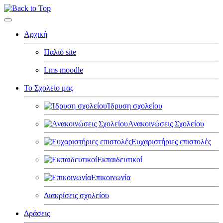
Υ-
ΕΣΗ
ΣΤΗΡΙΟΤΗΤΑΣ
Αρχική
ΛΟΓΟΥ
ΕΩΝ
Παλιό site
ΕΜΟΝΩΝ
Lms moodle
ΤΥΠΟΥ
Το Σχολείο μας
ΡΑΜΑΤΙΚΟΥ
.
Ίδρυση σχολείου
.
ΡΩΝ
Ανακοινώσεις Σχολείου
ΑΜΑΝΛΗΣ»
Ευχαριστήριες επιστολές
τοί
Εκπαιδευτικοί
-
όνες
Επικοινωνία
Διακρίσεις σχολείου
ια
Δράσεις
ιοτήτων