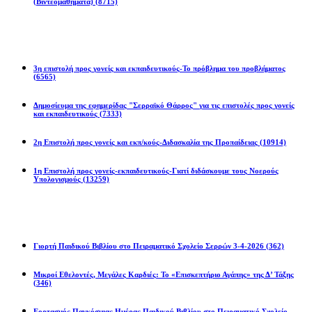
(Βιντεομαθήματα)
(8715)
άν
ώσεις
Επιστολές
οπέμπτης
3η επιστολή προς γονείς και εκπαιδευτικούς-Το πρόβλημα του προβλήματος
(6565)
ές
Δημοσίευμα της εφημερίδας "Σερραϊκό Θάρρος" για τις επιστολές προς γονείς
και εκπαιδευτικούς
(7333)
ριά,
άκι
2η Eπιστολή προς γονείς και εκπ/κούς-Διδασκαλία της Προπαίδειας
(10914)
1η Επιστολή προς γονείς-εκπαιδευτικούς-Γιατί διδάσκουμε τους Νοερούς
Υπολογισμούς
(13259)
ώσεις
ς
Προγράμματα
-
οφόρος
.
Γιορτή Παιδικού Βιβλίου στο Πειραματικό Σχολείο Σερρών 3-4-2026
(362)
Μικροί Εθελοντές, Μεγάλες Καρδιές: Το «Επισκεπτήριο Αγάπης» της Δ’ Τάξης
ιρετισμός-
(346)
μή
ηστικών
Εορτασμός Παγκόσμιας Ημέρας Παιδικού Βιβλίου στο Πειραματικό Σχολείο