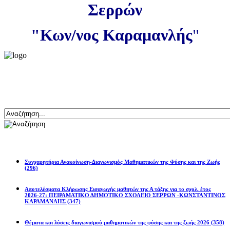
Σερρών
"Κων/νος Καραμανλής
"
ψη
ης
ερειακή
οφύτευση.
Αναζήτηση
ψη
ης
Ανακοινώσεις
ορά
τών
Συγχαρητήρια Ανακοίνωση-Διαγωνισμός Μαθηματικών της Φύσης και της Ζωής
(296)
ρεία
ς
Αποτελέσματα Κλήρωσης Εισαγωγής μαθητών της Α τάξης για το σχολ. έτος
2026-27: ΠΕΙΡΑΜΑΤΙΚΟ ΔΗΜΟΤΙΚΟ ΣΧΟΛΕΙΟ ΣΕΡΡΩΝ -ΚΩΝΣΤΑΝΤΙΝΟΣ
ΚΑΡΑΜΑΝΛΗΣ
(347)
ν
Θέματα και λύσεις διαγωνισμού μαθηματικών της φύσης και της ζωής 2026
(358)