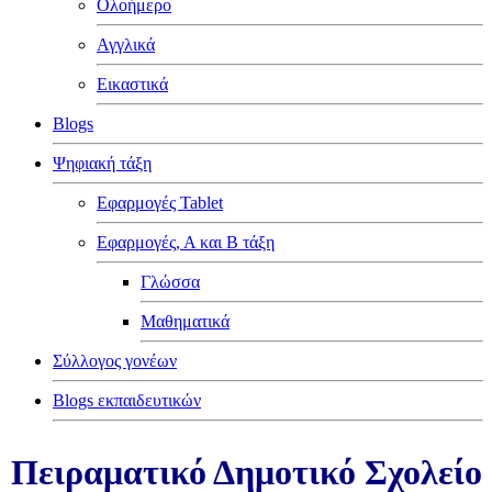
Ολοήμερο
α
)
Αγγλικά
Εικαστικά
ψη
ης
Blogs
Ψηφιακή τάξη
χωση
Εφαρμογές Tablet
των
ής
Εφαρμογές, Α και Β τάξη
Γλώσσα
ά
ισμού).
Μαθηματικά
Σύλλογος γονέων
ψη
ης
Blogs εκπαιδευτικών
ς-
Πειραματικό Δημοτικό Σχολείο
ικές
τάσεις