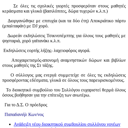
Σε όλες τις σχολικές γιορτές προσφερόταν στους μαθητές
κεράσματα και γλυκά (βασιλόπιτες, δώρα τυχερών κ.λ.π.)
Διοργανώθηκε με επιτυχία (και τα δύο έτη) Αποκριάτικο πάρτυ
(μπαλταφάν) με
DJ
χορό.
Δωρεάν εκδηλώσεις Τσικνοπέμπτης για όλους τους μαθητές με
ψησταριά, χορό γαϊτανάκι κ.λ.π.
Εκδηλώσεις εορτής λήξης- λαχειοφόρος αγορά.
Αποχαιρετισμός-απονομή αναμνηστικών δώρων και βιβλίων
στους μαθητές της Στ τάξης.
Ο σύλλογος μας ενεργά συμμετείχε σε όλες τις εκδηλώσεις
προσφέροντας εδέσματα, γλυκά σε όλους τους παρευρισκομένους.
Το διοικητικό συμβούλιο του Συλλόγου ευχαριστεί θερμά όλους
όσους βοήθησαν για την επίτευξη των ανωτέρω.
ια το Δ.Σ. Ο πρόεδρος
Παπαδανιήλ Κων/νος
Ανάδειξη νέου διοικητικού συμβουλίου συλλόγου γονέων