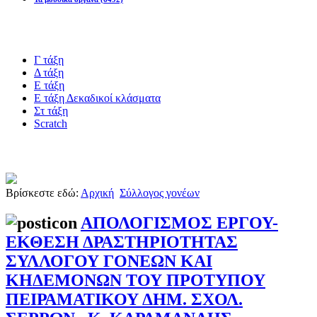
ρισκομένους.
Blogs υλικό
τικό
Γ τάξη
ύλιο
Δ τάξη
Ε τάξη
γου
Ε τάξη Δεκαδικοί κλάσματα
ιστεί
Στ τάξη
Scratch
σαν
Πιστοποίηση esafety
Βρίσκεστε εδώ:
Αρχική
Σύλλογος γονέων
υξη
ρω.
ΑΠΟΛΟΓΙΣΜΟΣ ΕΡΓΟΥ-
ΕΚΘΕΣΗ ΔΡΑΣΤΗΡΙΟΤΗΤΑΣ
ΣΥΛΛΟΓΟΥ ΓΟΝΕΩΝ ΚΑΙ
ΚΗΔΕΜΟΝΩΝ ΤΟΥ ΠΡΟΤΥΠΟΥ
ΠΕΙΡΑΜΑΤΙΚΟΥ ΔΗΜ. ΣΧΟΛ.