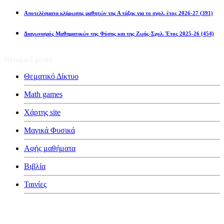
ή
Αποτελέσματα κλήρωσης μαθητών της Α τάξης για το σχολ. έτος 2026-27
(391)
οπέμπτης.
Διαγωνισμός Μαθηματικών της Φύσης και της Ζωής-Σχολ. Έτος 2025-26
(454)
ψη
ης
Πλευρικό μενού
Θεματικό Δίκτυο
Math games
υπικού
ήματος
Χάρτης site
ελματικών
αγραφών.
Μαγικά Φυσικά
Αφής μαθήματα
χωση
Βιβλία
η
Ταινίες
ρικής
Κατηγορίες