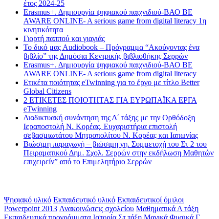
έτος 2024-25
Erasmus+. Δημιουργία ψηφιακού παιχνιδιού-ΒΑΟ BE
AWARE ONLINE- A serious game from digital literacy 1η
κινητικότητα
Γιορτή παππού και γιαγιάς
Το δικό μας Audiobook – Πρόγραμμα “Ακούγοντας ένα
βιβλίο” της Δημόσια Κεντρικής βιβλιοθήκης Σερρών
Erasmus+. Δημιουργία ψηφιακού παιχνιδιού-ΒΑΟ BE
AWARE ONLINE- A serious game from digital literacy
Ετικέτα ποιότητας eTwinning για το έργο με τίτλο Better
Global Citizens
2 ΕΤΙΚΕΤΕΣ ΠΟΙΟΤΗΤΑΣ ΓΙΑ ΕΥΡΩΠΑΪΚΑ ΕΡΓΑ
eTwinning
Διαδικτυακή συνάντηση της Δ΄ τάξης με την Ορθόδοξη
Ιεραποστολή Ν. Κορέας. Ευχαριστήρια επιστολή
σεβασμιωτάτου Μητροπολίτου Ν. Κορέας και Ιαπωνίας
Βιώσιμη παραγωγή – βιώσιμη γη. Συμμετοχή του Στ 2 του
Πειραματικού Δημ. Σχολ. Σερρών στην εκδήλωση Μαθητών
επιχειρείν” από το Επιμελητήριο Σερρών
Ετικέτες
Ψηφιακό υλικό
Εκπαιδευτικό υλικό
Εκπαιδευτικοί όμιλοι
Powerpoint 2013
Ανακοινώσεις σχολείου
Μαθηματικά Α τάξη
Εκπαιδευτικά προγράμματα
Ιστορία
Στ τάξη
Μαγικά Φυσικά
Γ