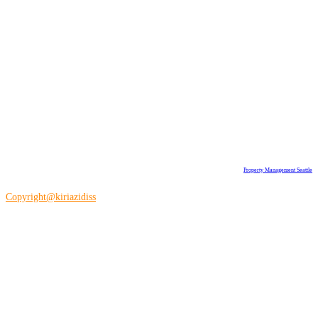
Property Management Seattle
Copyright@kiriazidiss