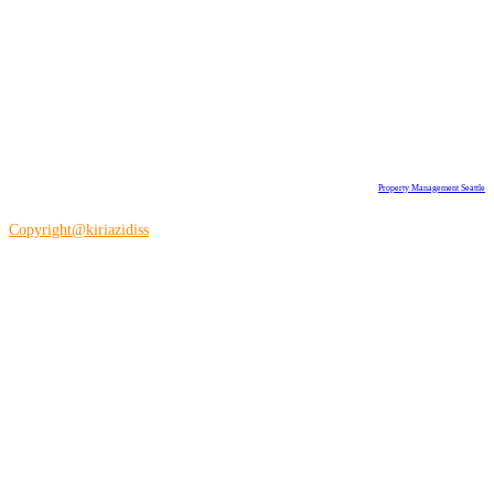
Property Management Seattle
Copyright@kiriazidiss