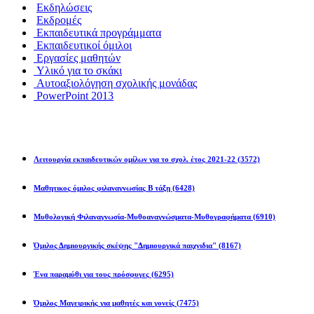
Εκδηλώσεις
Εκδρομές
Εκπαιδευτικά προγράμματα
Εκπαιδευτικοί όμιλοι
Εργασίες μαθητών
Υλικό για το σκάκι
Αυτοαξιολόγηση σχολικής μονάδας
PowerPoint 2013
Εκπ/κοί Όμιλοι
Λειτουργία εκπαιδευτικών ομίλων για το σχολ. έτος 2021-22
(3572)
Μαθητικος όμιλος φιλαναγνωσίας Β τάξη
(6428)
Μυθολογική Φιλαναγνωσία-Μυθοαναγνώσματα-Μυθογραφήματα
(6910)
Όμιλος Δημιουργικής σκέψης "Δημιουργικά παιχνιδια"
(8167)
Ένα παραμύθι για τους πρόσφυγες
(6295)
Όμιλος Μαγειρικής για μαθητές και γονείς
(7475)