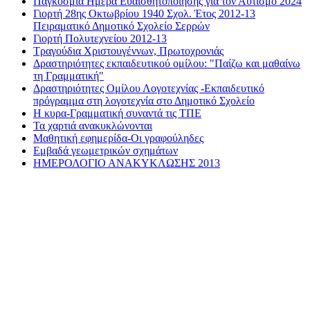
Παγκοσμια Ημέρα Ευαισθητοποίησης για τον Αυτισμό 2024
Γιορτή 28ης Οκτωβρίου 1940 Σχολ. Έτος 2012-13
Πειραματικό Δημοτικό Σχολείο Σερρών
Γιορτή Πολυτεχνείου 2012-13
Τραγούδια Χριστουγέννων, Πρωτοχρονιάς
Δραστηριότητες εκπαιδευτικού ομίλου: "Παίζω και μαθαίνω
τη Γραμματική"
Δραστηριότητες Ομίλου Λογοτεχνίας -Εκπαιδευτικό
πρόγραμμα στη λογοτεχνία στο Δημοτικό Σχολείο
Η κυρα-Γραμματική συναντά τις ΤΠΕ
Τα χαρτιά ανακυκλώνονται
Μαθητική εφημερίδα-Οι γραφούληδες
Εμβαδά γεωμετρικών σχημάτων
ΗΜΕΡΟΛΟΓΙΟ ΑΝΑΚΥΚΛΩΣΗΣ 2013