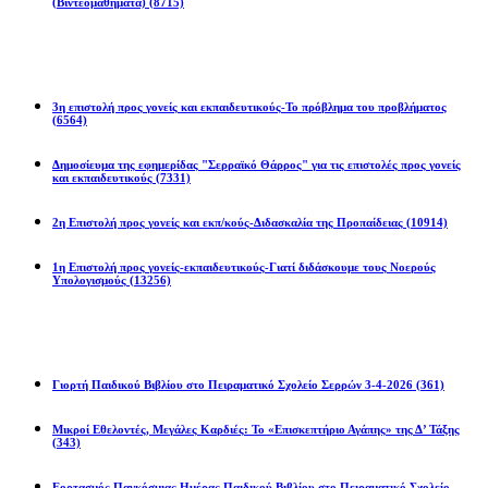
(Βιντεομαθήματα)
(8715)
Επιστολές
3η επιστολή προς γονείς και εκπαιδευτικούς-Το πρόβλημα του προβλήματος
(6564)
Δημοσίευμα της εφημερίδας "Σερραϊκό Θάρρος" για τις επιστολές προς γονείς
και εκπαιδευτικούς
(7331)
2η Eπιστολή προς γονείς και εκπ/κούς-Διδασκαλία της Προπαίδειας
(10914)
1η Επιστολή προς γονείς-εκπαιδευτικούς-Γιατί διδάσκουμε τους Νοερούς
Υπολογισμούς
(13256)
Προγράμματα
Γιορτή Παιδικού Βιβλίου στο Πειραματικό Σχολείο Σερρών 3-4-2026
(361)
Μικροί Εθελοντές, Μεγάλες Καρδιές: Το «Επισκεπτήριο Αγάπης» της Δ’ Τάξης
(343)
Εορτασμός Παγκόσμιας Ημέρας Παιδικού Βιβλίου στο Πειραματικό Σχολείο