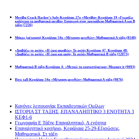
Math games
Μοτίβα-Crack Hacker’s Safe-Κεφάλαιο 27ο «Μοτίβα»-Κεφάλαιο 19 «Γνωρίζω
καλύτερα τα αριθμητικά μοτίβα» Εισαγωγή στην προπαίδεια-Μαθηματικά Α και Β
τάξη
(7256)
Μήκος (μέτρηση)-Κεφάλαιο 54ο «Μέτρηση μεγεθών»-Μαθηματικά Α τάξη
(8548)
«Διαβάζω το ρολόι: «Η ώρα ακριβώς» Το ρολόι Κεφάλαιο 47, Κεφάλαιο 48,
«Διαβάζω το ρολόι: «Η ώρα και μισή» Το ρολόι-Μαθηματικά Β τάξη
(12073)
Μαθηματικά Β τάξη-Κεφάλαιο 4- «Μετρώ τα εκατοστόμετρα»-Measure it
(9093)
How tall-Κεφάλαιο 54ο «Μέτρηση μεγεθών»-Μαθηματικά Α τάξη
(9876)
Διαβάσατε πιο πολύ
Κανόνες λειτουργίας Εκπαιδευτικών Ομίλων
ΙΣΤΟΡΙΑ ΣΤ ΤΑΞΗΣ ,ΕΠΑΝΑΛΗΠΤΙΚΟ 3 ΕΝΟΤΗΤΑ 3
ΚΕΦ1-6
Γεωγραφία Ε Τάξης Επαναληπτικό, Α ενότητα
Επαναληπτικό κριτήριο, Κεφάλαια 25-29-Εξισώσεις,
Μαθηματικά, Στ τάξη