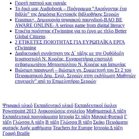
Γιορτή παππού και γιαγιάς
Το δικό μας Audiobook – Πρόγραμμα “Ακούγοντας ένα
βιβλίο” της Δημόσια Κεντρικής βιβλιοθήκης Σερρών
Erasmus+. Δημιουργία ψηφιακού παιχνιδιού-ΒΑΟ BE
AWARE ONLINE- A serious game from digital literacy
Ετικέτα ποιότητας eTwinning για το έργο με τίτλο Better
Global Citizens
2 ΕΤΙΚΕΤΕΣ ΠΟΙΟΤΗΤΑΣ ΓΙΑ ΕΥΡΩΠΑΪΚΑ ΕΡΓΑ
eTwinning
Διαδικτυακή συνάντηση της Δ΄ τάξης με την Ορθόδοξη
Ιεραποστολή Ν. Κορέας. Ευχαριστήρια επιστολή
σεβασμιωτάτου Μητροπολίτου Ν. Κορέας και Ιαπωνίας
Βιώσιμη παραγωγή – βιώσιμη γη. Συμμετοχή του Στ 2 του
Πειραματικού Δημ. Σχολ. Σερρών στην εκδήλωση Μαθητών
επιχειρείν” από το Επιμελητήριο Σερρών
Ετικέτες
Ψηφιακό υλικό
Εκπαιδευτικό υλικό
Εκπαιδευτικοί όμιλοι
Powerpoint 2013
Ανακοινώσεις σχολείου
Μαθηματικά Α τάξη
Εκπαιδευτικά προγράμματα
Ιστορία
Στ τάξη
Μαγικά Φυσικά
Γ
τάξη
Γλώσσα Α τάξη
Β τάξη
Γλώσσα Β τάξη
Σκάκι
Πειράματα
φυσικής
Αφής μαθήματα
Teachers for Europe
Ιστορία Δ τάξη
Γραφή Braille