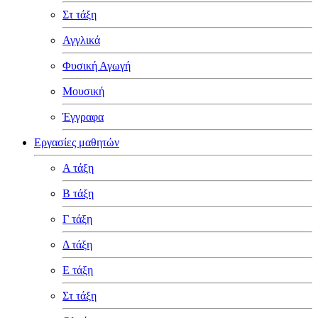
Στ τάξη
Αγγλικά
Φυσική Αγωγή
Μουσική
Έγγραφα
Εργασίες μαθητών
Α τάξη
Β τάξη
Γ τάξη
Δ τάξη
Ε τάξη
Στ τάξη