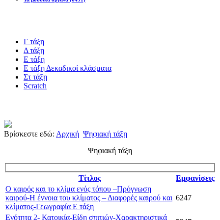
Blogs υλικό
Γ τάξη
Δ τάξη
Ε τάξη
Ε τάξη Δεκαδικοί κλάσματα
Στ τάξη
Scratch
Πιστοποίηση esafety
Βρίσκεστε εδώ:
Αρχική
Ψηφιακή τάξη
Ψηφιακή τάξη
Τίτλος
Εμφανίσεις
Ο καιρός και το κλίμα ενός τόπου –Πρόγνωση
καιρού-Η έννοια του κλίματος – Διαφορές καιρού και
6247
κλίματος-Γεωγραφία Ε τάξη
Ενότητα 2- Κατοικία-Είδη σπιτιών-Χαρακτηριστικά