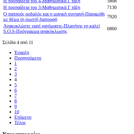
Η προπαίδεια του 4-Μαθηματικά Γ τάξη
5808
Η προπαίδεια του 3-Μαθηματικά Γ τάξη
7130
Ο παππούς ροδαλός και η μαγική συνταγή-Παραμύθι
7920
με θέμα τη σωστή διατροφή
Ανακυκλώστε γιατί χανόμαστε-Πλανήτης γη καλεί
6860
S.O.S-Πρόγραμμα ανακύκλωσης
Σελίδα 4 από 11
Έναρξη
Προηγούμενο
1
2
3
4
5
6
7
8
9
10
Επόμενο
Τέλος