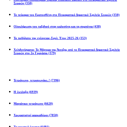
Σερρών
(350)
Το πείραμα του Ερατοσθένη στο Πειραματικό Δημοτικό Σχολείο Σερρών
(350)
Ολοκλήρωση του ταξιδιού στην καλοσύνη και τη συμπόνια
(438)
Το ποδήλατο της ενέργειας-Σχολ. Έτος 2025-26
(353)
Χελιδονίσματα: Το Μήνυμα της Άνοιξης από το Πειραματικό Δημοτικό Σχολείο
Σερρών στο 2ο Γυμνάσιο
(379)
Προβλήματα
Τετράγωνο, τετραγωνάκι..!
(7396)
Η έκπληξη
(6939)
Μαγιάτικο τετράγωνο
(6620)
Χρωματιστοί μαρκαδόροι
(7850)
Τα μουσικά όργανα
(6491)