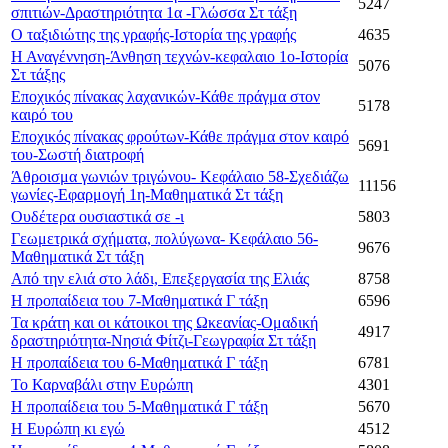
5247
σπιτιών-Δραστηριότητα 1α -Γλώσσα Στ τάξη
Ο ταξιδιώτης της γραφής-Ιστορία της γραφής
4635
Η Αναγέννηση-Άνθηση τεχνών-κεφαλαιο 1ο-Ιστορία
5076
Στ τάξης
Εποχικός πίνακας λαχανικών-Κάθε πράγμα στον
5178
καιρό του
Εποχικός πίνακας φρούτων-Κάθε πράγμα στον καιρό
5691
του-Σωστή διατροφή
Άθροισμα γωνιών τριγώνου- Κεφάλαιο 58-Σχεδιάζω
11156
γωνίες-Εφαρμογή 1η-Μαθηματικά Στ τάξη
Ουδέτερα ουσιαστικά σε -ι
5803
Γεωμετρικά σχήματα, πολύγωνα- Κεφάλαιο 56-
9676
Μαθηματικά Στ τάξη
Από την ελιά στο λάδι, Επεξεργασία της Ελιάς
8758
Η προπαίδεια του 7-Μαθηματικά Γ τάξη
6596
Τα κράτη και οι κάτοικοι της Ωκεανίας-Oμαδική
4917
δραστηριότητα-Νησιά Φίτζι-Γεωγραφία Στ τάξη
Η προπαίδεια του 6-Μαθηματικά Γ τάξη
6781
Το Καρναβάλι στην Ευρώπη
4301
Η προπαίδεια του 5-Μαθηματικά Γ τάξη
5670
Η Ευρώπη κι εγώ
4512