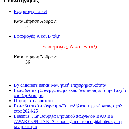
Υποκατηγορίες
Εφαρμογές Tablet
Καταμέτρηση Άρθρων:
5
Εφαρμογές, Α και Β τάξη
Εφαρμογές, Α και Β τάξη
Καταμέτρηση Άρθρων:
36
Τελευταία νέα
By children's hands-Μαθητική επιχειρηματικότητα
Εκπαιδευτική Συνεργασία με εκπαιδευτικούς από την Τσεχία
στο Σχολείο μας
Πτήση με αερόστατο
Εκπαιδευτικό πρόγραμμα-Το ποδήλατο της ενέργειας σχολ.
έτος 2024-25
Erasmus+. Δημιουργία ψηφιακού παιχνιδιού-ΒΑΟ BE
AWARE ONLINE- A serious game from digital literacy 1η
κινητικότητα