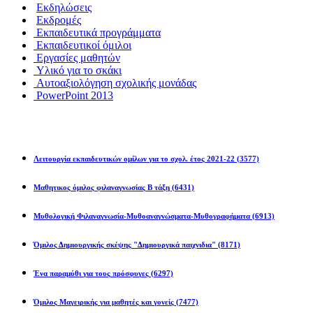
Εκδηλώσεις
Εκδρομές
Εκπαιδευτικά προγράμματα
Εκπαιδευτικοί όμιλοι
Εργασίες μαθητών
Υλικό για το σκάκι
Αυτοαξιολόγηση σχολικής μονάδας
PowerPoint 2013
Εκπ/κοί Όμιλοι
Λειτουργία εκπαιδευτικών ομίλων για το σχολ. έτος 2021-22
(3577)
Μαθητικος όμιλος φιλαναγνωσίας Β τάξη
(6431)
Μυθολογική Φιλαναγνωσία-Μυθοαναγνώσματα-Μυθογραφήματα
(6913)
Όμιλος Δημιουργικής σκέψης "Δημιουργικά παιχνιδια"
(8171)
Ένα παραμύθι για τους πρόσφυγες
(6297)
Όμιλος Μαγειρικής για μαθητές και γονείς
(7477)