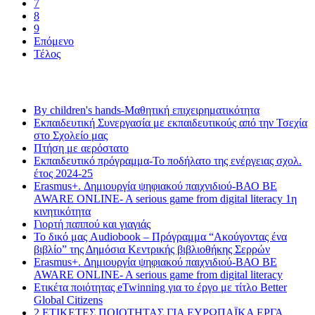
7
8
9
Επόμενο
Τέλος
Τελευταία νέα
By children's hands-Μαθητική επιχειρηματικότητα
Εκπαιδευτική Συνεργασία με εκπαιδευτικούς από την Τσεχία
στο Σχολείο μας
Πτήση με αερόστατο
Εκπαιδευτικό πρόγραμμα-Το ποδήλατο της ενέργειας σχολ.
έτος 2024-25
Erasmus+. Δημιουργία ψηφιακού παιχνιδιού-ΒΑΟ BE
AWARE ONLINE- A serious game from digital literacy 1η
κινητικότητα
Γιορτή παππού και γιαγιάς
Το δικό μας Audiobook – Πρόγραμμα “Ακούγοντας ένα
βιβλίο” της Δημόσια Κεντρικής βιβλιοθήκης Σερρών
Erasmus+. Δημιουργία ψηφιακού παιχνιδιού-ΒΑΟ BE
AWARE ONLINE- A serious game from digital literacy
Ετικέτα ποιότητας eTwinning για το έργο με τίτλο Better
Global Citizens
2 ΕΤΙΚΕΤΕΣ ΠΟΙΟΤΗΤΑΣ ΓΙΑ ΕΥΡΩΠΑΪΚΑ ΕΡΓΑ