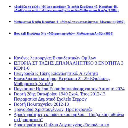
«Διαβάζω το ρολόι: «Η ώρα ακριβώς» Το ρολόι Κεφάλαιο 47, Κεφάλαιο 48,
«Διαβάζω το ρολόι: «Η ώρα και μισή» Το ρολόι-Μαθηματικά Β τάξη
(12085)
Μαθηματικά Β τάξη-Κεφάλαιο 4- «Μετρώ τα εκατοστόμετρα»-Measure it
(9097)
How tall-Κεφάλαιο 54ο «Μέτρηση μεγεθών»-Μαθηματικά Α τάξη
(9880)
Διαβάσατε πιο πολύ
Κανόνες λειτουργίας Εκπαιδευτικών Ομίλων
ΙΣΤΟΡΙΑ ΣΤ ΤΑΞΗΣ ,ΕΠΑΝΑΛΗΠΤΙΚΟ 3 ΕΝΟΤΗΤΑ 3
ΚΕΦ1-6
Γεωγραφία Ε Τάξης Επαναληπτικό, Α ενότητα
Επαναληπτικό κριτήριο, Κεφάλαια 25-29-Εξισώσεις,
Μαθηματικά, Στ τάξη
Παγκοσμια Ημέρα Ευαισθητοποίησης για τον Αυτισμό 2024
Γιορτή 28ης Οκτωβρίου 1940 Σχολ. Έτος 2012-13
Πειραματικό Δημοτικό Σχολείο Σερρών
Γιορτή Πολυτεχνείου 2012-13
Τραγούδια Χριστουγέννων, Πρωτοχρονιάς
Δραστηριότητες εκπαιδευτικού ομίλου: "Παίζω και μαθαίνω
τη Γραμματική"
Δραστηριότητες Ομίλου Λογοτεχνίας -Εκπαιδευτικό