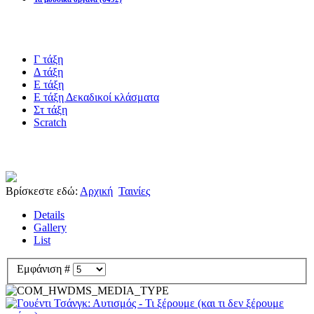
Blogs υλικό
Γ τάξη
Δ τάξη
Ε τάξη
Ε τάξη Δεκαδικοί κλάσματα
Στ τάξη
Scratch
Πιστοποίηση esafety
Βρίσκεστε εδώ:
Αρχική
Ταινίες
Details
Gallery
List
Εμφάνιση #