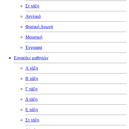
Στ τάξη
Αγγλικά
Φυσική Αγωγή
Μουσική
Έγγραφα
Εργασίες μαθητών
Α τάξη
Β τάξη
Γ τάξη
Δ τάξη
Ε τάξη
Στ τάξη