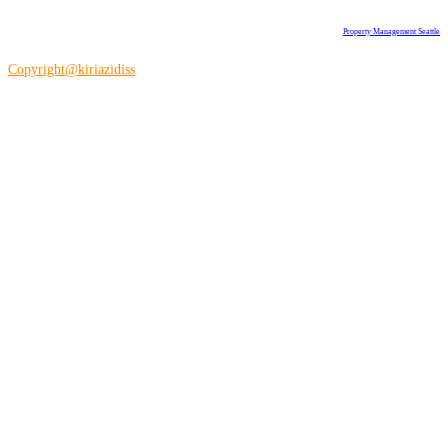
Property Management Seattle
Copyright@kiriazidiss