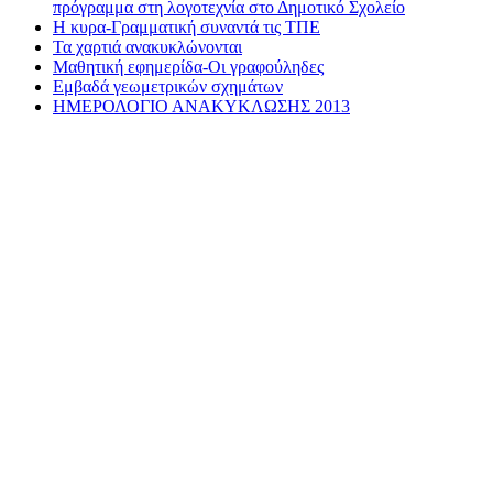
πρόγραμμα στη λογοτεχνία στο Δημοτικό Σχολείο
Η κυρα-Γραμματική συναντά τις ΤΠΕ
Τα χαρτιά ανακυκλώνονται
Μαθητική εφημερίδα-Οι γραφούληδες
Εμβαδά γεωμετρικών σχημάτων
ΗΜΕΡΟΛΟΓΙΟ ΑΝΑΚΥΚΛΩΣΗΣ 2013