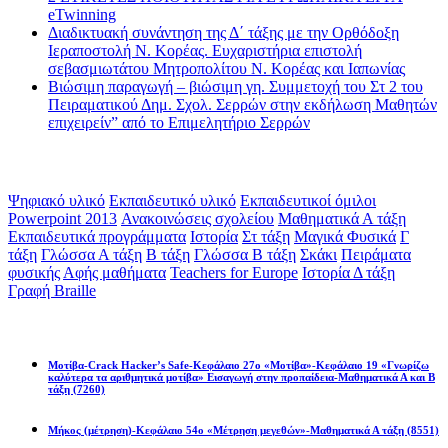
eTwinning
Διαδικτυακή συνάντηση της Δ΄ τάξης με την Ορθόδοξη
Ιεραποστολή Ν. Κορέας. Ευχαριστήρια επιστολή
σεβασμιωτάτου Μητροπολίτου Ν. Κορέας και Ιαπωνίας
Βιώσιμη παραγωγή – βιώσιμη γη. Συμμετοχή του Στ 2 του
Πειραματικού Δημ. Σχολ. Σερρών στην εκδήλωση Μαθητών
επιχειρείν” από το Επιμελητήριο Σερρών
Ετικέτες
Ψηφιακό υλικό
Εκπαιδευτικό υλικό
Εκπαιδευτικοί όμιλοι
Powerpoint 2013
Ανακοινώσεις σχολείου
Μαθηματικά Α τάξη
Εκπαιδευτικά προγράμματα
Ιστορία
Στ τάξη
Μαγικά Φυσικά
Γ
τάξη
Γλώσσα Α τάξη
Β τάξη
Γλώσσα Β τάξη
Σκάκι
Πειράματα
φυσικής
Αφής μαθήματα
Teachers for Europe
Ιστορία Δ τάξη
Γραφή Braille
Math games
Μοτίβα-Crack Hacker’s Safe-Κεφάλαιο 27ο «Μοτίβα»-Κεφάλαιο 19 «Γνωρίζω
καλύτερα τα αριθμητικά μοτίβα» Εισαγωγή στην προπαίδεια-Μαθηματικά Α και Β
τάξη
(7260)
Μήκος (μέτρηση)-Κεφάλαιο 54ο «Μέτρηση μεγεθών»-Μαθηματικά Α τάξη
(8551)