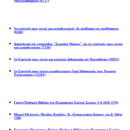
(Βιντεομαθήματα)
(8717)
Επιστολές
3η επιστολή προς γονείς και εκπαιδευτικούς-Το πρόβλημα του προβλήματος
(6566)
Δημοσίευμα της εφημερίδας "Σερραϊκό Θάρρος" για τις επιστολές προς γονείς
και εκπαιδευτικούς
(7336)
2η Eπιστολή προς γονείς και εκπ/κούς-Διδασκαλία της Προπαίδειας
(10921)
1η Επιστολή προς γονείς-εκπαιδευτικούς-Γιατί διδάσκουμε τους Νοερούς
Υπολογισμούς
(13263)
Προγράμματα
Γιορτή Παιδικού Βιβλίου στο Πειραματικό Σχολείο Σερρών 3-4-2026
(376)
Μικροί Εθελοντές, Μεγάλες Καρδιές: Το «Επισκεπτήριο Αγάπης» της Δ’ Τάξης
(348)
Εορτασμός Παγκόσμιας Ημέρας Παιδικού Βιβλίου στο Πειραματικό Σχολείο