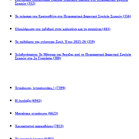
Σερρών
(352)
Το πείραμα του Ερατοσθένη στο Πειραματικό Δημοτικό Σχολείο Σερρών
(356)
Ολοκλήρωση του ταξιδιού στην καλοσύνη και τη συμπόνια
(441)
Το ποδήλατο της ενέργειας-Σχολ. Έτος 2025-26
(359)
Χελιδονίσματα: Το Μήνυμα της Άνοιξης από το Πειραματικό Δημοτικό Σχολείο
Σερρών στο 2ο Γυμνάσιο
(380)
Προβλήματα
Τετράγωνο, τετραγωνάκι..!
(7399)
Η έκπληξη
(6942)
Μαγιάτικο τετράγωνο
(6623)
Χρωματιστοί μαρκαδόροι
(7853)
Τα μουσικά όργανα
(6492)