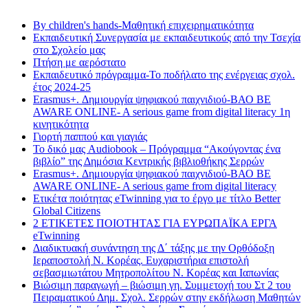
Τελευταία νέα
By children's hands-Μαθητική επιχειρηματικότητα
Εκπαιδευτική Συνεργασία με εκπαιδευτικούς από την Τσεχία
στο Σχολείο μας
Πτήση με αερόστατο
Εκπαιδευτικό πρόγραμμα-Το ποδήλατο της ενέργειας σχολ.
έτος 2024-25
Erasmus+. Δημιουργία ψηφιακού παιχνιδιού-ΒΑΟ BE
AWARE ONLINE- A serious game from digital literacy 1η
κινητικότητα
Γιορτή παππού και γιαγιάς
Το δικό μας Audiobook – Πρόγραμμα “Ακούγοντας ένα
βιβλίο” της Δημόσια Κεντρικής βιβλιοθήκης Σερρών
Erasmus+. Δημιουργία ψηφιακού παιχνιδιού-ΒΑΟ BE
AWARE ONLINE- A serious game from digital literacy
Ετικέτα ποιότητας eTwinning για το έργο με τίτλο Better
Global Citizens
2 ΕΤΙΚΕΤΕΣ ΠΟΙΟΤΗΤΑΣ ΓΙΑ ΕΥΡΩΠΑΪΚΑ ΕΡΓΑ
eTwinning
Διαδικτυακή συνάντηση της Δ΄ τάξης με την Ορθόδοξη
Ιεραποστολή Ν. Κορέας. Ευχαριστήρια επιστολή
σεβασμιωτάτου Μητροπολίτου Ν. Κορέας και Ιαπωνίας
Βιώσιμη παραγωγή – βιώσιμη γη. Συμμετοχή του Στ 2 του
Πειραματικού Δημ. Σχολ. Σερρών στην εκδήλωση Μαθητών