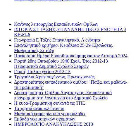
Διαβάσατε πιο πολύ
Κανόνες λειτουργίας Εκπαιδευτικών Ομίλων
ΙΣΤΟΡΙΑ ΣΤ ΤΑΞΗΣ ,ΕΠΑΝΑΛΗΠΤΙΚΟ 3 ΕΝΟΤΗΤΑ 3
ΚΕΦ1-6
Γεωγραφία Ε Τάξης Επαναληπτικό, Α ενότητα
Επαναληπτικό κριτήριο, Κεφάλαια 25-29-Εξισώσεις,
Μαθηματικά, Στ τάξη
Παγκοσμια Ημέρα Ευαισθητοποίησης για τον Αυτισμό 2024
Γιορτή 28ης Οκτωβρίου 1940 Σχολ. Έτος 2012-13
Πειραματικό Δημοτικό Σχολείο Σερρών
Γιορτή Πολυτεχνείου 2012-13
Τραγούδια Χριστουγέννων, Πρωτοχρονιάς
Δραστηριότητες εκπαιδευτικού ομίλου: "Παίζω και μαθαίνω
τη Γραμματική"
Δραστηριότητες Ομίλου Λογοτεχνίας -Εκπαιδευτικό
πρόγραμμα στη λογοτεχνία στο Δημοτικό Σχολείο
Η κυρα-Γραμματική συναντά τις ΤΠΕ
Τα χαρτιά ανακυκλώνονται
Μαθητική εφημερίδα-Οι γραφούληδες
Εμβαδά γεωμετρικών σχημάτων
ΗΜΕΡΟΛΟΓΙΟ ΑΝΑΚΥΚΛΩΣΗΣ 2013