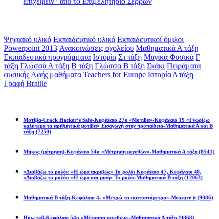
επιχειρείν” από το Επιμελητήριο Σερρών
Ετικέτες
Ψηφιακό υλικό
Εκπαιδευτικό υλικό
Εκπαιδευτικοί όμιλοι
Powerpoint 2013
Ανακοινώσεις σχολείου
Μαθηματικά Α τάξη
Εκπαιδευτικά προγράμματα
Ιστορία
Στ τάξη
Μαγικά Φυσικά
Γ
τάξη
Γλώσσα Α τάξη
Β τάξη
Γλώσσα Β τάξη
Σκάκι
Πειράματα
φυσικής
Αφής μαθήματα
Teachers for Europe
Ιστορία Δ τάξη
Γραφή Braille
Math games
Μοτίβα-Crack Hacker’s Safe-Κεφάλαιο 27ο «Μοτίβα»-Κεφάλαιο 19 «Γνωρίζω
καλύτερα τα αριθμητικά μοτίβα» Εισαγωγή στην προπαίδεια-Μαθηματικά Α και Β
τάξη
(7250)
Μήκος (μέτρηση)-Κεφάλαιο 54ο «Μέτρηση μεγεθών»-Μαθηματικά Α τάξη
(8541)
«Διαβάζω το ρολόι: «Η ώρα ακριβώς» Το ρολόι Κεφάλαιο 47, Κεφάλαιο 48,
«Διαβάζω το ρολόι: «Η ώρα και μισή» Το ρολόι-Μαθηματικά Β τάξη
(12063)
Μαθηματικά Β τάξη-Κεφάλαιο 4- «Μετρώ τα εκατοστόμετρα»-Measure it
(9086)
How tall-Κεφάλαιο 54ο «Μέτρηση μεγεθών»-Μαθηματικά Α τάξη
(9868)