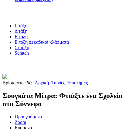
Blogs υλικό
Γ τάξη
Δ τάξη
Ε τάξη
Ε τάξη Δεκαδικοί κλάσματα
Στ τάξη
Scratch
Πιστοποίηση esafety
Βρίσκεστε εδώ:
Αρχική
Ταινίες
Επιστήμες
Σουγκάτα Μίτρα: Φτιάξτε ένα Σχολείο
στο Σύννεφο
Προηγούμενο
Zoom
Επόμενο