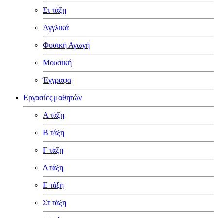
Στ τάξη
Αγγλικά
Φυσική Αγωγή
Μουσική
Έγγραφα
Εργασίες μαθητών
Α τάξη
Β τάξη
Γ τάξη
Δ τάξη
Ε τάξη
Στ τάξη