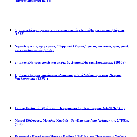
(Βιντεομαθήματα)
(8711)
Επιστολές
3η επιστολή προς γονείς και εκπαιδευτικούς-Το πρόβλημα του προβλήματος
(6562)
Δημοσίευμα της εφημερίδας "Σερραϊκό Θάρρος" για τις επιστολές προς γονείς
και εκπαιδευτικούς
(7326)
2η Eπιστολή προς γονείς και εκπ/κούς-Διδασκαλία της Προπαίδειας
(10909)
1η Επιστολή προς γονείς-εκπαιδευτικούς-Γιατί διδάσκουμε τους Νοερούς
Υπολογισμούς
(13251)
Προγράμματα
Γιορτή Παιδικού Βιβλίου στο Πειραματικό Σχολείο Σερρών 3-4-2026
(350)
Μικροί Εθελοντές, Μεγάλες Καρδιές: Το «Επισκεπτήριο Αγάπης» της Δ’ Τάξης
(337)
Εορτασμός Παγκόσμιας Ημέρας Παιδικού Βιβλίου στο Πειραματικό Σχολείο