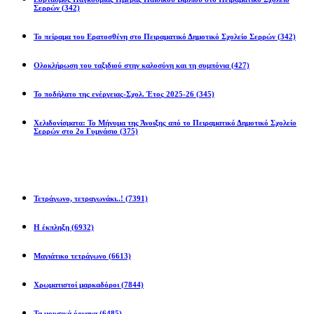
Σερρών
(342)
Το πείραμα του Ερατοσθένη στο Πειραματικό Δημοτικό Σχολείο Σερρών
(342)
Ολοκλήρωση του ταξιδιού στην καλοσύνη και τη συμπόνια
(427)
Το ποδήλατο της ενέργειας-Σχολ. Έτος 2025-26
(345)
Χελιδονίσματα: Το Μήνυμα της Άνοιξης από το Πειραματικό Δημοτικό Σχολείο
Σερρών στο 2ο Γυμνάσιο
(375)
Προβλήματα
Τετράγωνο, τετραγωνάκι..!
(7391)
Η έκπληξη
(6932)
Μαγιάτικο τετράγωνο
(6613)
Χρωματιστοί μαρκαδόροι
(7844)
Τα μουσικά όργανα
(6485)