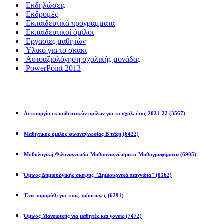
Εκδηλώσεις
Εκδρομές
Εκπαιδευτικά προγράμματα
Εκπαιδευτικοί όμιλοι
Εργασίες μαθητών
Υλικό για το σκάκι
Αυτοαξιολόγηση σχολικής μονάδας
PowerPoint 2013
Εκπ/κοί Όμιλοι
Λειτουργία εκπαιδευτικών ομίλων για το σχολ. έτος 2021-22
(3567)
Μαθητικος όμιλος φιλαναγνωσίας Β τάξη
(6422)
Μυθολογική Φιλαναγνωσία-Μυθοαναγνώσματα-Μυθογραφήματα
(6905)
Όμιλος Δημιουργικής σκέψης "Δημιουργικά παιχνιδια"
(8162)
Ένα παραμύθι για τους πρόσφυγες
(6291)
Όμιλος Μαγειρικής για μαθητές και γονείς
(7472)