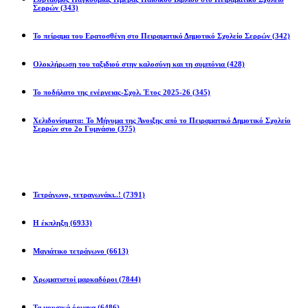
Σερρών
(343)
Το πείραμα του Ερατοσθένη στο Πειραματικό Δημοτικό Σχολείο Σερρών
(342)
Ολοκλήρωση του ταξιδιού στην καλοσύνη και τη συμπόνια
(428)
Το ποδήλατο της ενέργειας-Σχολ. Έτος 2025-26
(345)
Χελιδονίσματα: Το Μήνυμα της Άνοιξης από το Πειραματικό Δημοτικό Σχολείο
Σερρών στο 2ο Γυμνάσιο
(375)
Προβλήματα
Τετράγωνο, τετραγωνάκι..!
(7391)
Η έκπληξη
(6933)
Μαγιάτικο τετράγωνο
(6613)
Χρωματιστοί μαρκαδόροι
(7844)
Τα μουσικά όργανα
(6486)