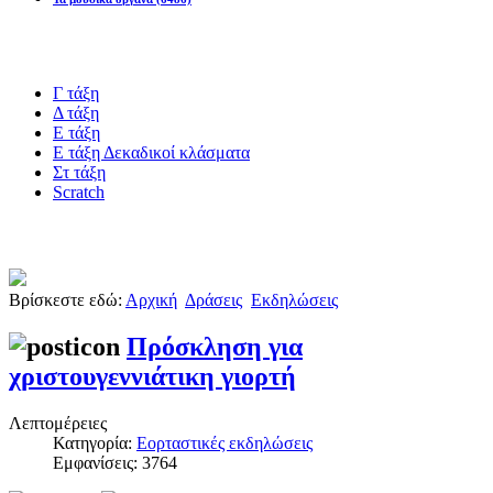
Blogs υλικό
Γ τάξη
Δ τάξη
Ε τάξη
Ε τάξη Δεκαδικοί κλάσματα
Στ τάξη
Scratch
Πιστοποίηση esafety
Βρίσκεστε εδώ:
Αρχική
Δράσεις
Εκδηλώσεις
Πρόσκληση για
χριστουγεννιάτικη γιορτή
Λεπτομέρειες
Κατηγορία:
Εορταστικές εκδηλώσεις
Εμφανίσεις: 3764