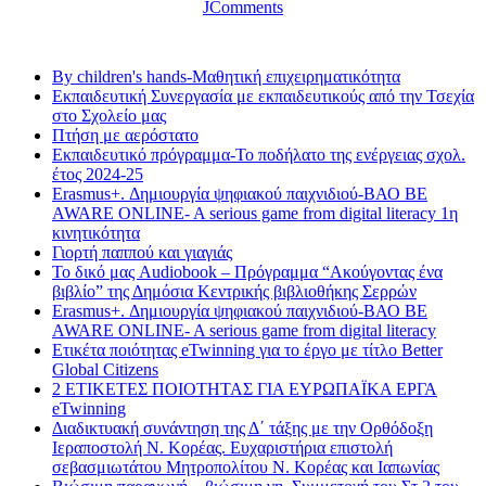
JComments
Τελευταία νέα
By children's hands-Μαθητική επιχειρηματικότητα
Εκπαιδευτική Συνεργασία με εκπαιδευτικούς από την Τσεχία
στο Σχολείο μας
Πτήση με αερόστατο
Εκπαιδευτικό πρόγραμμα-Το ποδήλατο της ενέργειας σχολ.
έτος 2024-25
Erasmus+. Δημιουργία ψηφιακού παιχνιδιού-ΒΑΟ BE
AWARE ONLINE- A serious game from digital literacy 1η
κινητικότητα
Γιορτή παππού και γιαγιάς
Το δικό μας Audiobook – Πρόγραμμα “Ακούγοντας ένα
βιβλίο” της Δημόσια Κεντρικής βιβλιοθήκης Σερρών
Erasmus+. Δημιουργία ψηφιακού παιχνιδιού-ΒΑΟ BE
AWARE ONLINE- A serious game from digital literacy
Ετικέτα ποιότητας eTwinning για το έργο με τίτλο Better
Global Citizens
2 ΕΤΙΚΕΤΕΣ ΠΟΙΟΤΗΤΑΣ ΓΙΑ ΕΥΡΩΠΑΪΚΑ ΕΡΓΑ
eTwinning
Διαδικτυακή συνάντηση της Δ΄ τάξης με την Ορθόδοξη
Ιεραποστολή Ν. Κορέας. Ευχαριστήρια επιστολή
σεβασμιωτάτου Μητροπολίτου Ν. Κορέας και Ιαπωνίας