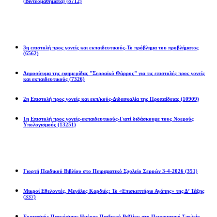
(Βιντεομαθήματα)
(8712)
Επιστολές
3η επιστολή προς γονείς και εκπαιδευτικούς-Το πρόβλημα του προβλήματος
(6562)
Δημοσίευμα της εφημερίδας "Σερραϊκό Θάρρος" για τις επιστολές προς γονείς
και εκπαιδευτικούς
(7326)
2η Eπιστολή προς γονείς και εκπ/κούς-Διδασκαλία της Προπαίδειας
(10909)
1η Επιστολή προς γονείς-εκπαιδευτικούς-Γιατί διδάσκουμε τους Νοερούς
Υπολογισμούς
(13251)
Προγράμματα
Γιορτή Παιδικού Βιβλίου στο Πειραματικό Σχολείο Σερρών 3-4-2026
(351)
Μικροί Εθελοντές, Μεγάλες Καρδιές: Το «Επισκεπτήριο Αγάπης» της Δ’ Τάξης
(337)
Εορτασμός Παγκόσμιας Ημέρας Παιδικού Βιβλίου στο Πειραματικό Σχολείο