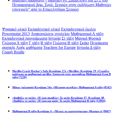
Βιώσιμη παραγωγή – βιώσιμη γη. Συμμετοχή του Στ 2 του
Πειραματικού Δημ. Σχολ. Σερρών στην εκδήλωση Μαθητών
επιχειρείν” από το Επιμελητήριο Σερρών
Ετικέτες
Ψηφιακό υλικό
Εκπαιδευτικό υλικό
Εκπαιδευτικοί όμιλοι
Powerpoint 2013
Ανακοινώσεις σχολείου
Μαθηματικά Α τάξη
Εκπαιδευτικά προγράμματα
Ιστορία
Στ τάξη
Μαγικά Φυσικά
Γλώσσα Α τάξη
Γ τάξη
Β τάξη
Γλώσσα Β τάξη
Σκάκι
Πειράματα
φυσικής
Αφής μαθήματα
Teachers for Europe
Ιστορία Δ τάξη
Γραφή Braille
Math games
Μοτίβα-Crack Hacker’s Safe-Κεφάλαιο 27ο «Μοτίβα»-Κεφάλαιο 19 «Γνωρίζω
καλύτερα τα αριθμητικά μοτίβα» Εισαγωγή στην προπαίδεια-Μαθηματικά Α και Β
τάξη
(7250)
Μήκος (μέτρηση)-Κεφάλαιο 54ο «Μέτρηση μεγεθών»-Μαθηματικά Α τάξη
(8542)
«Διαβάζω το ρολόι: «Η ώρα ακριβώς» Το ρολόι Κεφάλαιο 47, Κεφάλαιο 48,
«Διαβάζω το ρολόι: «Η ώρα και μισή» Το ρολόι-Μαθηματικά Β τάξη
(12064)
Μαθηματικά Β τάξη-Κεφάλαιο 4- «Μετρώ τα εκατοστόμετρα»-Measure it
(9087)