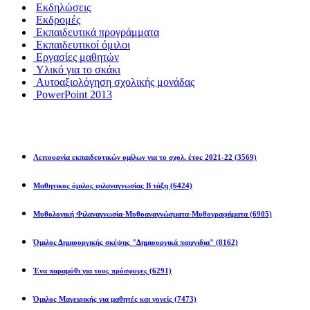
Εκδηλώσεις
Εκδρομές
Εκπαιδευτικά προγράμματα
Εκπαιδευτικοί όμιλοι
Εργασίες μαθητών
Υλικό για το σκάκι
Αυτοαξιολόγηση σχολικής μονάδας
PowerPoint 2013
Εκπ/κοί Όμιλοι
Λειτουργία εκπαιδευτικών ομίλων για το σχολ. έτος 2021-22
(3569)
Μαθητικος όμιλος φιλαναγνωσίας Β τάξη
(6424)
Μυθολογική Φιλαναγνωσία-Μυθοαναγνώσματα-Μυθογραφήματα
(6905)
Όμιλος Δημιουργικής σκέψης "Δημιουργικά παιχνιδια"
(8162)
Ένα παραμύθι για τους πρόσφυγες
(6291)
Όμιλος Μαγειρικής για μαθητές και γονείς
(7473)