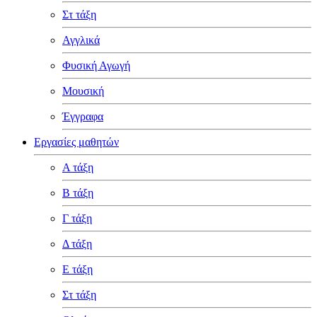
Στ τάξη
Αγγλικά
Φυσική Αγωγή
Μουσική
Έγγραφα
Εργασίες μαθητών
Α τάξη
Β τάξη
Γ τάξη
Δ τάξη
Ε τάξη
Στ τάξη