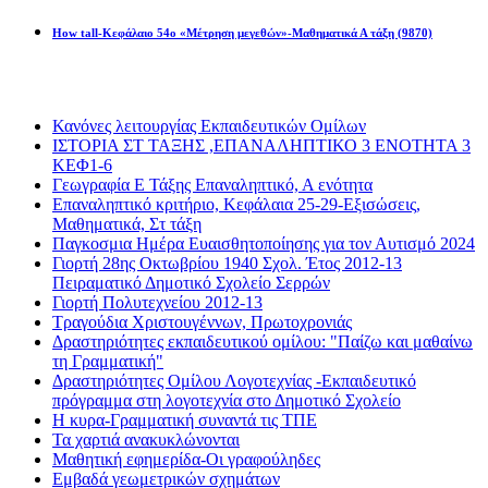
How tall-Κεφάλαιο 54ο «Μέτρηση μεγεθών»-Μαθηματικά Α τάξη
(9870)
Διαβάσατε πιο πολύ
Κανόνες λειτουργίας Εκπαιδευτικών Ομίλων
ΙΣΤΟΡΙΑ ΣΤ ΤΑΞΗΣ ,ΕΠΑΝΑΛΗΠΤΙΚΟ 3 ΕΝΟΤΗΤΑ 3
ΚΕΦ1-6
Γεωγραφία Ε Τάξης Επαναληπτικό, Α ενότητα
Επαναληπτικό κριτήριο, Κεφάλαια 25-29-Εξισώσεις,
Μαθηματικά, Στ τάξη
Παγκοσμια Ημέρα Ευαισθητοποίησης για τον Αυτισμό 2024
Γιορτή 28ης Οκτωβρίου 1940 Σχολ. Έτος 2012-13
Πειραματικό Δημοτικό Σχολείο Σερρών
Γιορτή Πολυτεχνείου 2012-13
Τραγούδια Χριστουγέννων, Πρωτοχρονιάς
Δραστηριότητες εκπαιδευτικού ομίλου: "Παίζω και μαθαίνω
τη Γραμματική"
Δραστηριότητες Ομίλου Λογοτεχνίας -Εκπαιδευτικό
πρόγραμμα στη λογοτεχνία στο Δημοτικό Σχολείο
Η κυρα-Γραμματική συναντά τις ΤΠΕ
Τα χαρτιά ανακυκλώνονται
Μαθητική εφημερίδα-Οι γραφούληδες
Εμβαδά γεωμετρικών σχημάτων