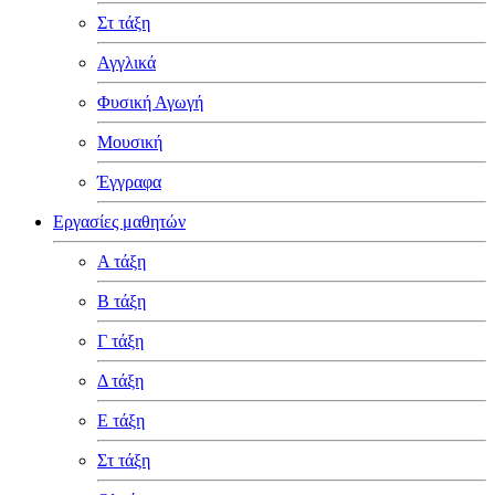
Στ τάξη
Αγγλικά
Φυσική Αγωγή
Μουσική
Έγγραφα
Εργασίες μαθητών
Α τάξη
Β τάξη
Γ τάξη
Δ τάξη
Ε τάξη
Στ τάξη