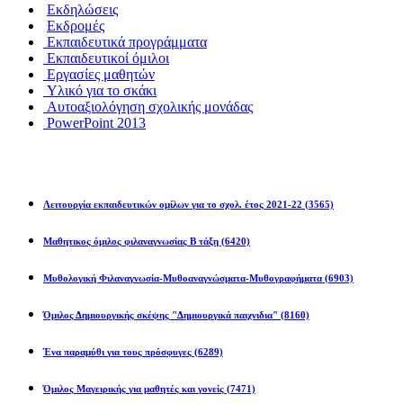
Εκδηλώσεις
Εκδρομές
Εκπαιδευτικά προγράμματα
Εκπαιδευτικοί όμιλοι
Εργασίες μαθητών
Υλικό για το σκάκι
Αυτοαξιολόγηση σχολικής μονάδας
PowerPoint 2013
Εκπ/κοί Όμιλοι
Λειτουργία εκπαιδευτικών ομίλων για το σχολ. έτος 2021-22
(3565)
Μαθητικος όμιλος φιλαναγνωσίας Β τάξη
(6420)
Μυθολογική Φιλαναγνωσία-Μυθοαναγνώσματα-Μυθογραφήματα
(6903)
Όμιλος Δημιουργικής σκέψης "Δημιουργικά παιχνιδια"
(8160)
Ένα παραμύθι για τους πρόσφυγες
(6289)
Όμιλος Μαγειρικής για μαθητές και γονείς
(7471)