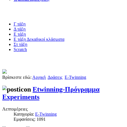
Blogs υλικό
Γ τάξη
Δ τάξη
Ε τάξη
Ε τάξη Δεκαδικοί κλάσματα
Στ τάξη
Scratch
Πιστοποίηση esafety
Βρίσκεστε εδώ:
Αρχική
Δράσεις
E-Twinning
Etwinning-Πρόγραμμα
Experiments
Λεπτομέρειες
Κατηγορία:
E-Twinning
Εμφανίσεις: 1091