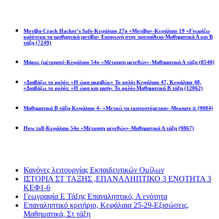
Math games
Μοτίβα-Crack Hacker’s Safe-Κεφάλαιο 27ο «Μοτίβα»-Κεφάλαιο 19 «Γνωρίζω
καλύτερα τα αριθμητικά μοτίβα» Εισαγωγή στην προπαίδεια-Μαθηματικά Α και Β
τάξη
(7249)
Μήκος (μέτρηση)-Κεφάλαιο 54ο «Μέτρηση μεγεθών»-Μαθηματικά Α τάξη
(8540)
«Διαβάζω το ρολόι: «Η ώρα ακριβώς» Το ρολόι Κεφάλαιο 47, Κεφάλαιο 48,
«Διαβάζω το ρολόι: «Η ώρα και μισή» Το ρολόι-Μαθηματικά Β τάξη
(12062)
Μαθηματικά Β τάξη-Κεφάλαιο 4- «Μετρώ τα εκατοστόμετρα»-Measure it
(9084)
How tall-Κεφάλαιο 54ο «Μέτρηση μεγεθών»-Μαθηματικά Α τάξη
(9867)
Διαβάσατε πιο πολύ
Κανόνες λειτουργίας Εκπαιδευτικών Ομίλων
ΙΣΤΟΡΙΑ ΣΤ ΤΑΞΗΣ ,ΕΠΑΝΑΛΗΠΤΙΚΟ 3 ΕΝΟΤΗΤΑ 3
ΚΕΦ1-6
Γεωγραφία Ε Τάξης Επαναληπτικό, Α ενότητα
Επαναληπτικό κριτήριο, Κεφάλαια 25-29-Εξισώσεις,
Μαθηματικά, Στ τάξη