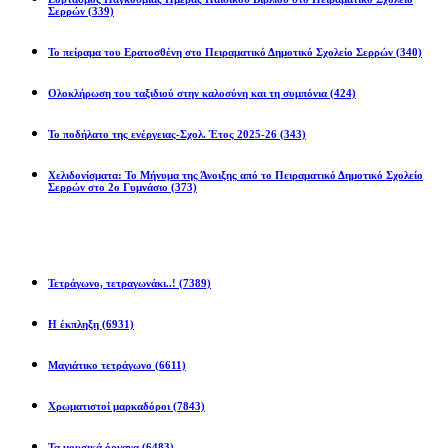
Σερρών
(339)
Το πείραμα του Ερατοσθένη στο Πειραματικό Δημοτικό Σχολείο Σερρών
(340)
Ολοκλήρωση του ταξιδιού στην καλοσύνη και τη συμπόνια
(424)
Το ποδήλατο της ενέργειας-Σχολ. Έτος 2025-26
(343)
Χελιδονίσματα: Το Μήνυμα της Άνοιξης από το Πειραματικό Δημοτικό Σχολείο
Σερρών στο 2ο Γυμνάσιο
(373)
Προβλήματα
Τετράγωνο, τετραγωνάκι..!
(7389)
Η έκπληξη
(6931)
Μαγιάτικο τετράγωνο
(6611)
Χρωματιστοί μαρκαδόροι
(7843)
Τα μουσικά όργανα
(6483)