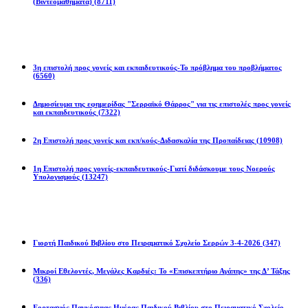
(Βιντεομαθήματα)
(8711)
Επιστολές
3η επιστολή προς γονείς και εκπαιδευτικούς-Το πρόβλημα του προβλήματος
(6560)
Δημοσίευμα της εφημερίδας "Σερραϊκό Θάρρος" για τις επιστολές προς γονείς
και εκπαιδευτικούς
(7322)
2η Eπιστολή προς γονείς και εκπ/κούς-Διδασκαλία της Προπαίδειας
(10908)
1η Επιστολή προς γονείς-εκπαιδευτικούς-Γιατί διδάσκουμε τους Νοερούς
Υπολογισμούς
(13247)
Προγράμματα
Γιορτή Παιδικού Βιβλίου στο Πειραματικό Σχολείο Σερρών 3-4-2026
(347)
Μικροί Εθελοντές, Μεγάλες Καρδιές: Το «Επισκεπτήριο Αγάπης» της Δ’ Τάξης
(336)
Εορτασμός Παγκόσμιας Ημέρας Παιδικού Βιβλίου στο Πειραματικό Σχολείο