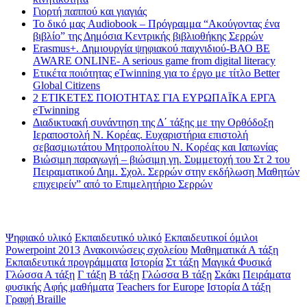
Γιορτή παππού και γιαγιάς
Το δικό μας Audiobook – Πρόγραμμα “Ακούγοντας ένα
βιβλίο” της Δημόσια Κεντρικής βιβλιοθήκης Σερρών
Erasmus+. Δημιουργία ψηφιακού παιχνιδιού-ΒΑΟ BE
AWARE ONLINE- A serious game from digital literacy
Ετικέτα ποιότητας eTwinning για το έργο με τίτλο Better
Global Citizens
2 ΕΤΙΚΕΤΕΣ ΠΟΙΟΤΗΤΑΣ ΓΙΑ ΕΥΡΩΠΑΪΚΑ ΕΡΓΑ
eTwinning
Διαδικτυακή συνάντηση της Δ΄ τάξης με την Ορθόδοξη
Ιεραποστολή Ν. Κορέας. Ευχαριστήρια επιστολή
σεβασμιωτάτου Μητροπολίτου Ν. Κορέας και Ιαπωνίας
Βιώσιμη παραγωγή – βιώσιμη γη. Συμμετοχή του Στ 2 του
Πειραματικού Δημ. Σχολ. Σερρών στην εκδήλωση Μαθητών
επιχειρείν” από το Επιμελητήριο Σερρών
Ετικέτες
Ψηφιακό υλικό
Εκπαιδευτικό υλικό
Εκπαιδευτικοί όμιλοι
Powerpoint 2013
Ανακοινώσεις σχολείου
Μαθηματικά Α τάξη
Εκπαιδευτικά προγράμματα
Ιστορία
Στ τάξη
Μαγικά Φυσικά
Γλώσσα Α τάξη
Γ τάξη
Β τάξη
Γλώσσα Β τάξη
Σκάκι
Πειράματα
φυσικής
Αφής μαθήματα
Teachers for Europe
Ιστορία Δ τάξη
Γραφή Braille