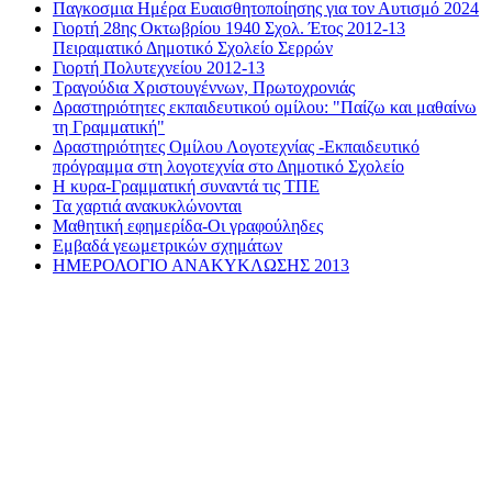
Παγκοσμια Ημέρα Ευαισθητοποίησης για τον Αυτισμό 2024
Γιορτή 28ης Οκτωβρίου 1940 Σχολ. Έτος 2012-13
Πειραματικό Δημοτικό Σχολείο Σερρών
Γιορτή Πολυτεχνείου 2012-13
Τραγούδια Χριστουγέννων, Πρωτοχρονιάς
Δραστηριότητες εκπαιδευτικού ομίλου: "Παίζω και μαθαίνω
τη Γραμματική"
Δραστηριότητες Ομίλου Λογοτεχνίας -Εκπαιδευτικό
πρόγραμμα στη λογοτεχνία στο Δημοτικό Σχολείο
Η κυρα-Γραμματική συναντά τις ΤΠΕ
Τα χαρτιά ανακυκλώνονται
Μαθητική εφημερίδα-Οι γραφούληδες
Εμβαδά γεωμετρικών σχημάτων
ΗΜΕΡΟΛΟΓΙΟ ΑΝΑΚΥΚΛΩΣΗΣ 2013