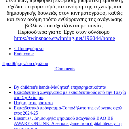
σεναρίων, προφορική έκφραση, βιωματική εμπλοκή,
σχέδιο, πειραματισμό, κατανόηση της τεχνικής και
δημιουργικής δουλειάς στον κινηματογράφο, καθώς
και έναν ακόμη τρόπο ενθάρρυνσης της ανάγνωσης
βιβλίων που σχετίζονται με ταινίες.
Περισσότερα για το Έργο στον σύνδεσμο
https://twinspace.etwinning.net/196044/home
< Προηγούμενο
Επόμενο >
Προσθήκη νέου σχολίου
JComments
Τελευταία νέα
By children's hands-Μαθητική επιχειρηματικότητα
Εκπαιδευτική Συνεργασία με εκπαιδευτικούς από την Τσεχία
στο Σχολείο μας
Πτήση με αερόστατο
Εκπαιδευτικό πρόγραμμα-Το ποδήλατο της ενέργειας σχολ.
έτος 2024-25
Erasmus+. Δημιουργία ψηφιακού παιχνιδιού-ΒΑΟ BE
AWARE ONLINE- A serious game from digital literacy 1η
κινητικότητα