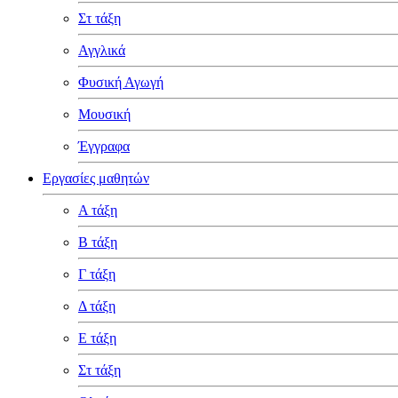
Στ τάξη
Αγγλικά
Φυσική Αγωγή
Μουσική
Έγγραφα
Εργασίες μαθητών
Α τάξη
Β τάξη
Γ τάξη
Δ τάξη
Ε τάξη
Στ τάξη