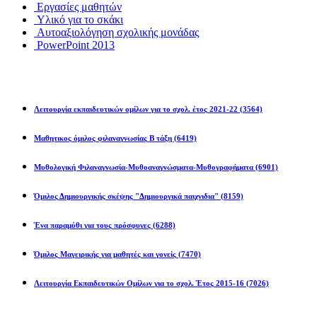
Εργασίες μαθητών
Υλικό για το σκάκι
Αυτοαξιολόγηση σχολικής μονάδας
PowerPoint 2013
Εκπ/κοί Όμιλοι
Λειτουργία εκπαιδευτικών ομίλων για το σχολ. έτος 2021-22
(3564)
Μαθητικος όμιλος φιλαναγνωσίας Β τάξη
(6419)
Μυθολογική Φιλαναγνωσία-Μυθοαναγνώσματα-Μυθογραφήματα
(6901)
Όμιλος Δημιουργικής σκέψης "Δημιουργικά παιχνιδια"
(8159)
Ένα παραμύθι για τους πρόσφυγες
(6288)
Όμιλος Μαγειρικής για μαθητές και γονείς
(7470)
Λειτουργία Εκπαιδευτικών Ομίλων για το σχολ. Έτος 2015-16
(7026)