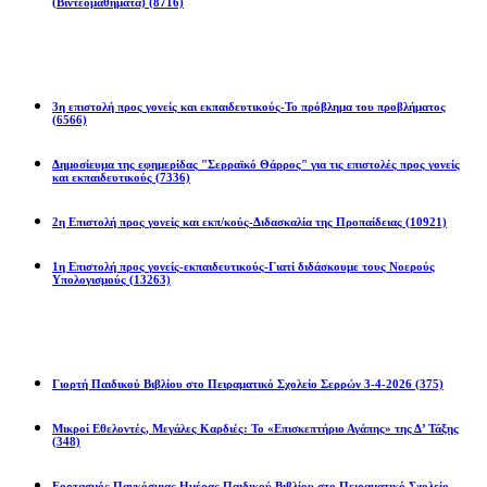
(Βιντεομαθήματα)
(8716)
Επιστολές
3η επιστολή προς γονείς και εκπαιδευτικούς-Το πρόβλημα του προβλήματος
(6566)
Δημοσίευμα της εφημερίδας "Σερραϊκό Θάρρος" για τις επιστολές προς γονείς
και εκπαιδευτικούς
(7336)
2η Eπιστολή προς γονείς και εκπ/κούς-Διδασκαλία της Προπαίδειας
(10921)
1η Επιστολή προς γονείς-εκπαιδευτικούς-Γιατί διδάσκουμε τους Νοερούς
Υπολογισμούς
(13263)
Προγράμματα
Γιορτή Παιδικού Βιβλίου στο Πειραματικό Σχολείο Σερρών 3-4-2026
(375)
Μικροί Εθελοντές, Μεγάλες Καρδιές: Το «Επισκεπτήριο Αγάπης» της Δ’ Τάξης
(348)
Εορτασμός Παγκόσμιας Ημέρας Παιδικού Βιβλίου στο Πειραματικό Σχολείο