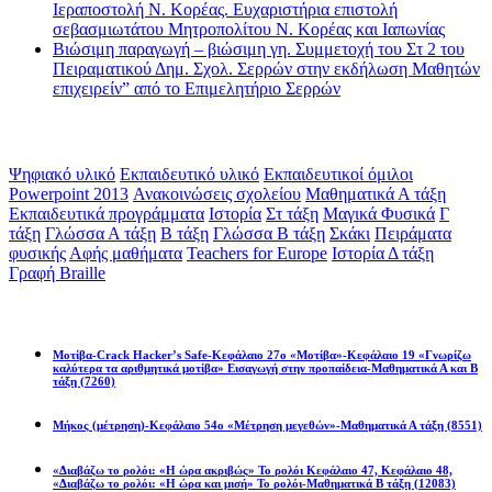
Ιεραποστολή Ν. Κορέας. Ευχαριστήρια επιστολή
σεβασμιωτάτου Μητροπολίτου Ν. Κορέας και Ιαπωνίας
Βιώσιμη παραγωγή – βιώσιμη γη. Συμμετοχή του Στ 2 του
Πειραματικού Δημ. Σχολ. Σερρών στην εκδήλωση Μαθητών
επιχειρείν” από το Επιμελητήριο Σερρών
Ετικέτες
Ψηφιακό υλικό
Εκπαιδευτικό υλικό
Εκπαιδευτικοί όμιλοι
Powerpoint 2013
Ανακοινώσεις σχολείου
Μαθηματικά Α τάξη
Εκπαιδευτικά προγράμματα
Ιστορία
Στ τάξη
Μαγικά Φυσικά
Γ
τάξη
Γλώσσα Α τάξη
Β τάξη
Γλώσσα Β τάξη
Σκάκι
Πειράματα
φυσικής
Αφής μαθήματα
Teachers for Europe
Ιστορία Δ τάξη
Γραφή Braille
Math games
Μοτίβα-Crack Hacker’s Safe-Κεφάλαιο 27ο «Μοτίβα»-Κεφάλαιο 19 «Γνωρίζω
καλύτερα τα αριθμητικά μοτίβα» Εισαγωγή στην προπαίδεια-Μαθηματικά Α και Β
τάξη
(7260)
Μήκος (μέτρηση)-Κεφάλαιο 54ο «Μέτρηση μεγεθών»-Μαθηματικά Α τάξη
(8551)
«Διαβάζω το ρολόι: «Η ώρα ακριβώς» Το ρολόι Κεφάλαιο 47, Κεφάλαιο 48,
«Διαβάζω το ρολόι: «Η ώρα και μισή» Το ρολόι-Μαθηματικά Β τάξη
(12083)