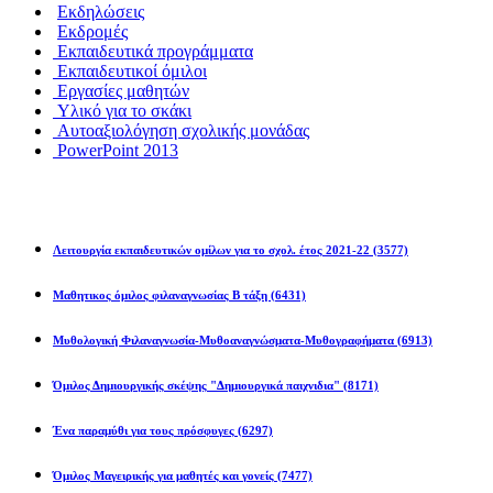
Εκδηλώσεις
Εκδρομές
Εκπαιδευτικά προγράμματα
Εκπαιδευτικοί όμιλοι
Εργασίες μαθητών
Υλικό για το σκάκι
Αυτοαξιολόγηση σχολικής μονάδας
PowerPoint 2013
Εκπ/κοί Όμιλοι
Λειτουργία εκπαιδευτικών ομίλων για το σχολ. έτος 2021-22
(3577)
Μαθητικος όμιλος φιλαναγνωσίας Β τάξη
(6431)
Μυθολογική Φιλαναγνωσία-Μυθοαναγνώσματα-Μυθογραφήματα
(6913)
Όμιλος Δημιουργικής σκέψης "Δημιουργικά παιχνιδια"
(8171)
Ένα παραμύθι για τους πρόσφυγες
(6297)
Όμιλος Μαγειρικής για μαθητές και γονείς
(7477)