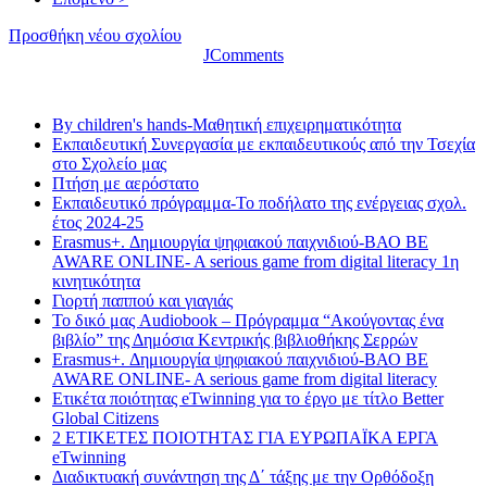
Προσθήκη νέου σχολίου
JComments
Τελευταία νέα
By children's hands-Μαθητική επιχειρηματικότητα
Εκπαιδευτική Συνεργασία με εκπαιδευτικούς από την Τσεχία
στο Σχολείο μας
Πτήση με αερόστατο
Εκπαιδευτικό πρόγραμμα-Το ποδήλατο της ενέργειας σχολ.
έτος 2024-25
Erasmus+. Δημιουργία ψηφιακού παιχνιδιού-ΒΑΟ BE
AWARE ONLINE- A serious game from digital literacy 1η
κινητικότητα
Γιορτή παππού και γιαγιάς
Το δικό μας Audiobook – Πρόγραμμα “Ακούγοντας ένα
βιβλίο” της Δημόσια Κεντρικής βιβλιοθήκης Σερρών
Erasmus+. Δημιουργία ψηφιακού παιχνιδιού-ΒΑΟ BE
AWARE ONLINE- A serious game from digital literacy
Ετικέτα ποιότητας eTwinning για το έργο με τίτλο Better
Global Citizens
2 ΕΤΙΚΕΤΕΣ ΠΟΙΟΤΗΤΑΣ ΓΙΑ ΕΥΡΩΠΑΪΚΑ ΕΡΓΑ
eTwinning
Διαδικτυακή συνάντηση της Δ΄ τάξης με την Ορθόδοξη