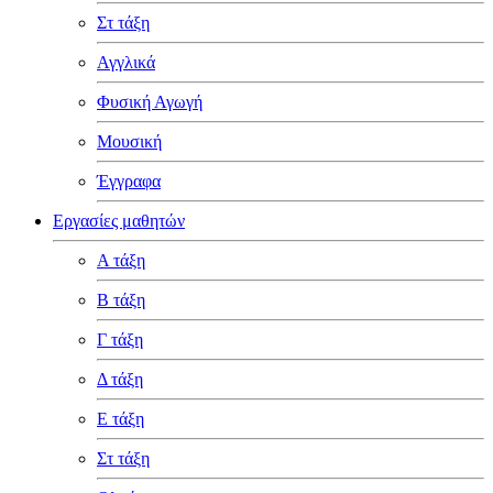
Στ τάξη
Αγγλικά
Φυσική Αγωγή
Μουσική
Έγγραφα
Εργασίες μαθητών
Α τάξη
Β τάξη
Γ τάξη
Δ τάξη
Ε τάξη
Στ τάξη