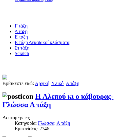
Blogs υλικό
Γ τάξη
Δ τάξη
Ε τάξη
Ε τάξη Δεκαδικοί κλάσματα
Στ τάξη
Scratch
Πιστοποίηση esafety
Βρίσκεστε εδώ:
Αρχική
Υλικό
Α τάξη
Η Αλεπού κι ο κάβουρας-
Γλώσσα Α τάξη
Λεπτομέρειες
Κατηγορία:
Γλώσσα, Α τάξη
Εμφανίσεις: 2746