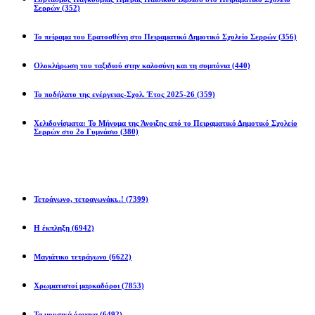
Σερρών
(352)
Το πείραμα του Ερατοσθένη στο Πειραματικό Δημοτικό Σχολείο Σερρών
(356)
Ολοκλήρωση του ταξιδιού στην καλοσύνη και τη συμπόνια
(440)
Το ποδήλατο της ενέργειας-Σχολ. Έτος 2025-26
(359)
Χελιδονίσματα: Το Μήνυμα της Άνοιξης από το Πειραματικό Δημοτικό Σχολείο
Σερρών στο 2ο Γυμνάσιο
(380)
Προβλήματα
Τετράγωνο, τετραγωνάκι..!
(7399)
Η έκπληξη
(6942)
Μαγιάτικο τετράγωνο
(6622)
Χρωματιστοί μαρκαδόροι
(7853)
Τα μουσικά όργανα
(6492)