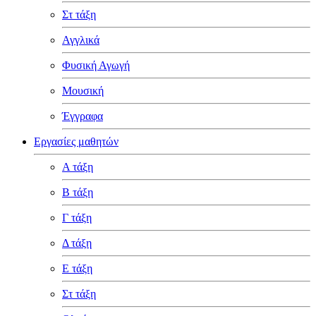
Στ τάξη
Αγγλικά
Φυσική Αγωγή
Μουσική
Έγγραφα
Εργασίες μαθητών
Α τάξη
Β τάξη
Γ τάξη
Δ τάξη
Ε τάξη
Στ τάξη