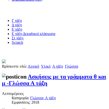
Blogs υλικό
Γ τάξη
Δ τάξη
Ε τάξη
Ε τάξη Δεκαδικοί κλάσματα
Στ τάξη
Scratch
Πιστοποίηση esafety
Βρίσκεστε εδώ:
Αρχική
Υλικό
Α τάξη
Γλώσσα
Ασκήσεις με τα γράμματα θ και
μ -Γλώσσα Α τάξη
Λεπτομέρειες
Κατηγορία:
Γλώσσα, Α τάξη
Εμφανίσεις: 2918