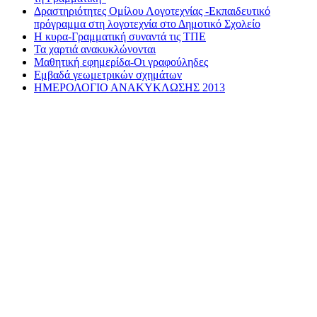
Δραστηριότητες Ομίλου Λογοτεχνίας -Εκπαιδευτικό
πρόγραμμα στη λογοτεχνία στο Δημοτικό Σχολείο
Η κυρα-Γραμματική συναντά τις ΤΠΕ
Τα χαρτιά ανακυκλώνονται
Μαθητική εφημερίδα-Οι γραφούληδες
Εμβαδά γεωμετρικών σχημάτων
ΗΜΕΡΟΛΟΓΙΟ ΑΝΑΚΥΚΛΩΣΗΣ 2013