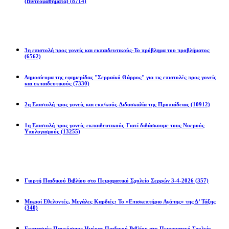
(Βιντεομαθήματα)
(8714)
Επιστολές
3η επιστολή προς γονείς και εκπαιδευτικούς-Το πρόβλημα του προβλήματος
(6562)
Δημοσίευμα της εφημερίδας "Σερραϊκό Θάρρος" για τις επιστολές προς γονείς
και εκπαιδευτικούς
(7330)
2η Eπιστολή προς γονείς και εκπ/κούς-Διδασκαλία της Προπαίδειας
(10912)
1η Επιστολή προς γονείς-εκπαιδευτικούς-Γιατί διδάσκουμε τους Νοερούς
Υπολογισμούς
(13255)
Προγράμματα
Γιορτή Παιδικού Βιβλίου στο Πειραματικό Σχολείο Σερρών 3-4-2026
(357)
Μικροί Εθελοντές, Μεγάλες Καρδιές: Το «Επισκεπτήριο Αγάπης» της Δ’ Τάξης
(340)
Εορτασμός Παγκόσμιας Ημέρας Παιδικού Βιβλίου στο Πειραματικό Σχολείο