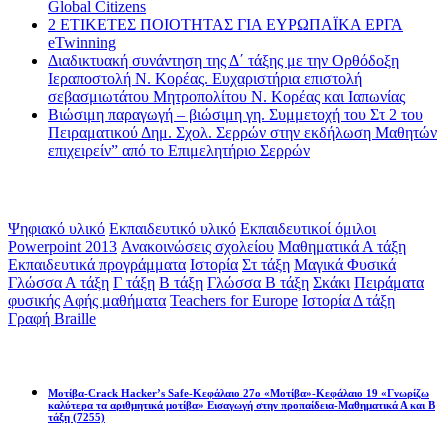
Global Citizens
2 ΕΤΙΚΕΤΕΣ ΠΟΙΟΤΗΤΑΣ ΓΙΑ ΕΥΡΩΠΑΪΚΑ ΕΡΓΑ
eTwinning
Διαδικτυακή συνάντηση της Δ΄ τάξης με την Ορθόδοξη
Ιεραποστολή Ν. Κορέας. Ευχαριστήρια επιστολή
σεβασμιωτάτου Μητροπολίτου Ν. Κορέας και Ιαπωνίας
Βιώσιμη παραγωγή – βιώσιμη γη. Συμμετοχή του Στ 2 του
Πειραματικού Δημ. Σχολ. Σερρών στην εκδήλωση Μαθητών
επιχειρείν” από το Επιμελητήριο Σερρών
Ετικέτες
Ψηφιακό υλικό
Εκπαιδευτικό υλικό
Εκπαιδευτικοί όμιλοι
Powerpoint 2013
Ανακοινώσεις σχολείου
Μαθηματικά Α τάξη
Εκπαιδευτικά προγράμματα
Ιστορία
Στ τάξη
Μαγικά Φυσικά
Γλώσσα Α τάξη
Γ τάξη
Β τάξη
Γλώσσα Β τάξη
Σκάκι
Πειράματα
φυσικής
Αφής μαθήματα
Teachers for Europe
Ιστορία Δ τάξη
Γραφή Braille
Math games
Μοτίβα-Crack Hacker’s Safe-Κεφάλαιο 27ο «Μοτίβα»-Κεφάλαιο 19 «Γνωρίζω
καλύτερα τα αριθμητικά μοτίβα» Εισαγωγή στην προπαίδεια-Μαθηματικά Α και Β
τάξη
(7255)