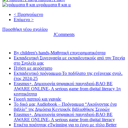
γράμματα θ και μ
< Προηγούμενο
Επόμενο >
Προσθήκη νέου σχολίου
JComments
Τελευταία νέα
By children's hands-Μαθητική επιχειρηματικότητα
Εκπαιδευτική Συνεργασία με εκπαιδευτικούς από την Τσεχία
στο Σχολείο μας
Πτήση με αερόστατο
Εκπαιδευτικό πρόγραμμα-Το ποδήλατο της ενέργειας σχολ.
έτος 2024-25
Erasmus+. Δημιουργία ψηφιακού παιχνιδιού-ΒΑΟ BE
AWARE ONLINE- A serious game from digital literacy 1η
κινητικότητα
Γιορτή παππού και γιαγιάς
Το δικό μας Audiobook – Πρόγραμμα “Ακούγοντας ένα
βιβλίο” της Δημόσια Κεντρικής βιβλιοθήκης Σερρών
Erasmus+. Δημιουργία ψηφιακού παιχνιδιού-ΒΑΟ BE
AWARE ONLINE- A serious game from digital literacy
Ετικέτα ποιότητας eTwinning για το έργο με τίτλο Better