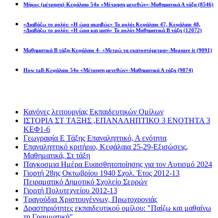
Μήκος (μέτρηση)-Κεφάλαιο 54ο «Μέτρηση μεγεθών»-Μαθηματικά Α τάξη
(8546)
«Διαβάζω το ρολόι: «Η ώρα ακριβώς» Το ρολόι Κεφάλαιο 47, Κεφάλαιο 48,
«Διαβάζω το ρολόι: «Η ώρα και μισή» Το ρολόι-Μαθηματικά Β τάξη
(12072)
Μαθηματικά Β τάξη-Κεφάλαιο 4- «Μετρώ τα εκατοστόμετρα»-Measure it
(9091)
How tall-Κεφάλαιο 54ο «Μέτρηση μεγεθών»-Μαθηματικά Α τάξη
(9874)
Διαβάσατε πιο πολύ
Κανόνες λειτουργίας Εκπαιδευτικών Ομίλων
ΙΣΤΟΡΙΑ ΣΤ ΤΑΞΗΣ ,ΕΠΑΝΑΛΗΠΤΙΚΟ 3 ΕΝΟΤΗΤΑ 3
ΚΕΦ1-6
Γεωγραφία Ε Τάξης Επαναληπτικό, Α ενότητα
Επαναληπτικό κριτήριο, Κεφάλαια 25-29-Εξισώσεις,
Μαθηματικά, Στ τάξη
Παγκοσμια Ημέρα Ευαισθητοποίησης για τον Αυτισμό 2024
Γιορτή 28ης Οκτωβρίου 1940 Σχολ. Έτος 2012-13
Πειραματικό Δημοτικό Σχολείο Σερρών
Γιορτή Πολυτεχνείου 2012-13
Τραγούδια Χριστουγέννων, Πρωτοχρονιάς
Δραστηριότητες εκπαιδευτικού ομίλου: "Παίζω και μαθαίνω
τη Γραμματική"