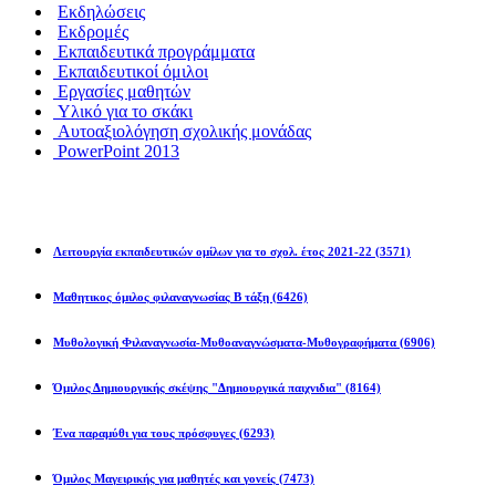
Εκδηλώσεις
Εκδρομές
Εκπαιδευτικά προγράμματα
Εκπαιδευτικοί όμιλοι
Εργασίες μαθητών
Υλικό για το σκάκι
Αυτοαξιολόγηση σχολικής μονάδας
PowerPoint 2013
Εκπ/κοί Όμιλοι
Λειτουργία εκπαιδευτικών ομίλων για το σχολ. έτος 2021-22
(3571)
Μαθητικος όμιλος φιλαναγνωσίας Β τάξη
(6426)
Μυθολογική Φιλαναγνωσία-Μυθοαναγνώσματα-Μυθογραφήματα
(6906)
Όμιλος Δημιουργικής σκέψης "Δημιουργικά παιχνιδια"
(8164)
Ένα παραμύθι για τους πρόσφυγες
(6293)
Όμιλος Μαγειρικής για μαθητές και γονείς
(7473)