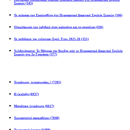
Σερρών
(345)
Το πείραμα του Ερατοσθένη στο Πειραματικό Δημοτικό Σχολείο Σερρών
(346)
Ολοκλήρωση του ταξιδιού στην καλοσύνη και τη συμπόνια
(436)
Το ποδήλατο της ενέργειας-Σχολ. Έτος 2025-26
(351)
Χελιδονίσματα: Το Μήνυμα της Άνοιξης από το Πειραματικό Δημοτικό Σχολείο
Σερρών στο 2ο Γυμνάσιο
(377)
Προβλήματα
Τετράγωνο, τετραγωνάκι..!
(7395)
Η έκπληξη
(6937)
Μαγιάτικο τετράγωνο
(6617)
Χρωματιστοί μαρκαδόροι
(7848)
Τα μουσικά όργανα
(6489)