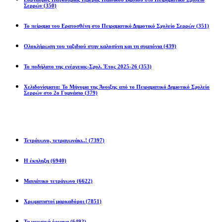
Σερρών
(350)
Το πείραμα του Ερατοσθένη στο Πειραματικό Δημοτικό Σχολείο Σερρών
(351)
Ολοκλήρωση του ταξιδιού στην καλοσύνη και τη συμπόνια
(439)
Το ποδήλατο της ενέργειας-Σχολ. Έτος 2025-26
(353)
Χελιδονίσματα: Το Μήνυμα της Άνοιξης από το Πειραματικό Δημοτικό Σχολείο
Σερρών στο 2ο Γυμνάσιο
(379)
Προβλήματα
Τετράγωνο, τετραγωνάκι..!
(7397)
Η έκπληξη
(6940)
Μαγιάτικο τετράγωνο
(6622)
Χρωματιστοί μαρκαδόροι
(7851)
Τα μουσικά όργανα
(6492)