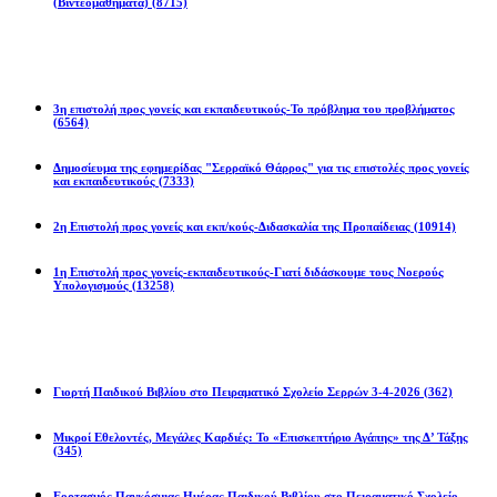
(Βιντεομαθήματα)
(8715)
Επιστολές
3η επιστολή προς γονείς και εκπαιδευτικούς-Το πρόβλημα του προβλήματος
(6564)
Δημοσίευμα της εφημερίδας "Σερραϊκό Θάρρος" για τις επιστολές προς γονείς
και εκπαιδευτικούς
(7333)
2η Eπιστολή προς γονείς και εκπ/κούς-Διδασκαλία της Προπαίδειας
(10914)
1η Επιστολή προς γονείς-εκπαιδευτικούς-Γιατί διδάσκουμε τους Νοερούς
Υπολογισμούς
(13258)
Προγράμματα
Γιορτή Παιδικού Βιβλίου στο Πειραματικό Σχολείο Σερρών 3-4-2026
(362)
Μικροί Εθελοντές, Μεγάλες Καρδιές: Το «Επισκεπτήριο Αγάπης» της Δ’ Τάξης
(345)
Εορτασμός Παγκόσμιας Ημέρας Παιδικού Βιβλίου στο Πειραματικό Σχολείο