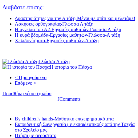
Διαβάστε επίσης:
Δραστηριότητες για την Α τάξη-Μένουμε σπίτι και μελετάμε!
Ασκήσεις ορθογραφίας-Γλώσσα Α τάξη
Η αγγελία του Α2-Εργασίες μαθητών-Γλώσσα Α τάξη
Η κυρά βδομάδα-Εργασίες μαθητών-Γλώσσα-Α τάξη
Χελιδονίσματα-Εργασίες μαθητών-Α τάξη
Γλώσσα Α τάξη
Η ιστορία του Πάσχα
< Προηγούμενο
Επόμενο >
Προσθήκη νέου σχολίου
JComments
Τελευταία νέα
By children's hands-Μαθητική επιχειρηματικότητα
Εκπαιδευτική Συνεργασία με εκπαιδευτικούς από την Τσεχία
στο Σχολείο μας
Πτήση με αερόστατο