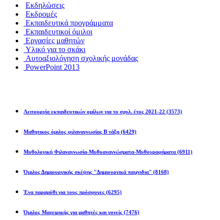
Εκδηλώσεις
Εκδρομές
Εκπαιδευτικά προγράμματα
Εκπαιδευτικοί όμιλοι
Εργασίες μαθητών
Υλικό για το σκάκι
Αυτοαξιολόγηση σχολικής μονάδας
PowerPoint 2013
Εκπ/κοί Όμιλοι
Λειτουργία εκπαιδευτικών ομίλων για το σχολ. έτος 2021-22
(3573)
Μαθητικος όμιλος φιλαναγνωσίας Β τάξη
(6429)
Μυθολογική Φιλαναγνωσία-Μυθοαναγνώσματα-Μυθογραφήματα
(6911)
Όμιλος Δημιουργικής σκέψης "Δημιουργικά παιχνιδια"
(8168)
Ένα παραμύθι για τους πρόσφυγες
(6295)
Όμιλος Μαγειρικής για μαθητές και γονείς
(7476)