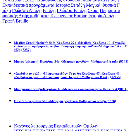
Εκπαιδευτικά προγράμματα
Ιστορία
Στ τάξη
Μαγικά Φυσικά
Γ
τάξη
Γλώσσα Α τάξη
Β τάξη
Γλώσσα Β τάξη
Σκάκι
Πειράματα
φυσικής
Αφής μαθήματα
Teachers for Europe
Ιστορία Δ τάξη
Γραφή Braille
Math games
Μοτίβα-Crack Hacker’s Safe-Κεφάλαιο 27ο «Μοτίβα»-Κεφάλαιο 19 «Γνωρίζω
καλύτερα τα αριθμητικά μοτίβα» Εισαγωγή στην προπαίδεια-Μαθηματικά Α και Β
τάξη
(7257)
Μήκος (μέτρηση)-Κεφάλαιο 54ο «Μέτρηση μεγεθών»-Μαθηματικά Α τάξη
(8549)
«Διαβάζω το ρολόι: «Η ώρα ακριβώς» Το ρολόι Κεφάλαιο 47, Κεφάλαιο 48,
«Διαβάζω το ρολόι: «Η ώρα και μισή» Το ρολόι-Μαθηματικά Β τάξη
(12076)
Μαθηματικά Β τάξη-Κεφάλαιο 4- «Μετρώ τα εκατοστόμετρα»-Measure it
(9094)
How tall-Κεφάλαιο 54ο «Μέτρηση μεγεθών»-Μαθηματικά Α τάξη
(9878)
Διαβάσατε πιο πολύ
Κανόνες λειτουργίας Εκπαιδευτικών Ομίλων