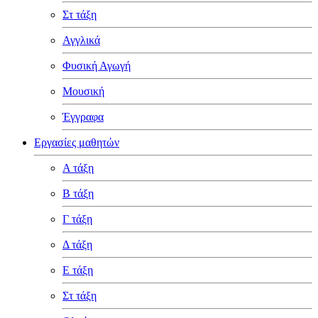
Στ τάξη
Αγγλικά
Φυσική Αγωγή
Μουσική
Έγγραφα
Εργασίες μαθητών
Α τάξη
Β τάξη
Γ τάξη
Δ τάξη
Ε τάξη
Στ τάξη