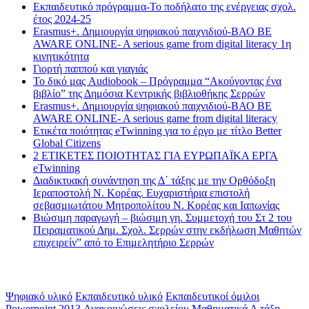
Εκπαιδευτικό πρόγραμμα-Το ποδήλατο της ενέργειας σχολ.
έτος 2024-25
Erasmus+. Δημιουργία ψηφιακού παιχνιδιού-ΒΑΟ BE
AWARE ONLINE- A serious game from digital literacy 1η
κινητικότητα
Γιορτή παππού και γιαγιάς
Το δικό μας Audiobook – Πρόγραμμα “Ακούγοντας ένα
βιβλίο” της Δημόσια Κεντρικής βιβλιοθήκης Σερρών
Erasmus+. Δημιουργία ψηφιακού παιχνιδιού-ΒΑΟ BE
AWARE ONLINE- A serious game from digital literacy
Ετικέτα ποιότητας eTwinning για το έργο με τίτλο Better
Global Citizens
2 ΕΤΙΚΕΤΕΣ ΠΟΙΟΤΗΤΑΣ ΓΙΑ ΕΥΡΩΠΑΪΚΑ ΕΡΓΑ
eTwinning
Διαδικτυακή συνάντηση της Δ΄ τάξης με την Ορθόδοξη
Ιεραποστολή Ν. Κορέας. Ευχαριστήρια επιστολή
σεβασμιωτάτου Μητροπολίτου Ν. Κορέας και Ιαπωνίας
Βιώσιμη παραγωγή – βιώσιμη γη. Συμμετοχή του Στ 2 του
Πειραματικού Δημ. Σχολ. Σερρών στην εκδήλωση Μαθητών
επιχειρείν” από το Επιμελητήριο Σερρών
Ετικέτες
Ψηφιακό υλικό
Εκπαιδευτικό υλικό
Εκπαιδευτικοί όμιλοι
Powerpoint 2013
Ανακοινώσεις σχολείου
Μαθηματικά Α τάξη