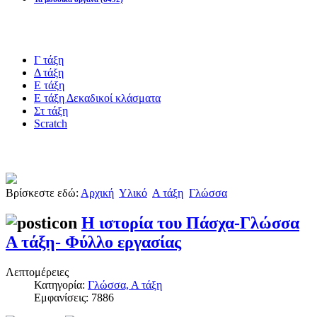
Blogs υλικό
Γ τάξη
Δ τάξη
Ε τάξη
Ε τάξη Δεκαδικοί κλάσματα
Στ τάξη
Scratch
Πιστοποίηση esafety
Βρίσκεστε εδώ:
Αρχική
Υλικό
Α τάξη
Γλώσσα
Η ιστορία του Πάσχα-Γλώσσα
Α τάξη- Φύλλο εργασίας
Λεπτομέρειες
Κατηγορία:
Γλώσσα, Α τάξη
Εμφανίσεις: 7886