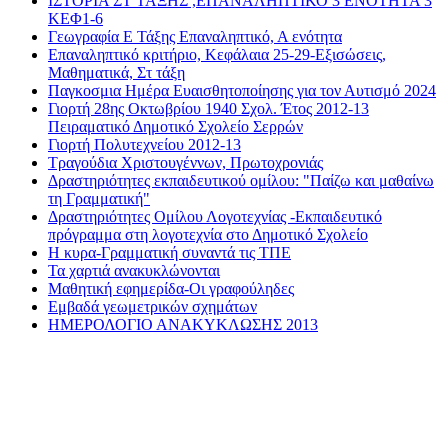
ΙΣΤΟΡΙΑ ΣΤ ΤΑΞΗΣ ,ΕΠΑΝΑΛΗΠΤΙΚΟ 3 ΕΝΟΤΗΤΑ 3
ΚΕΦ1-6
Γεωγραφία Ε Τάξης Επαναληπτικό, Α ενότητα
Επαναληπτικό κριτήριο, Κεφάλαια 25-29-Εξισώσεις,
Μαθηματικά, Στ τάξη
Παγκοσμια Ημέρα Ευαισθητοποίησης για τον Αυτισμό 2024
Γιορτή 28ης Οκτωβρίου 1940 Σχολ. Έτος 2012-13
Πειραματικό Δημοτικό Σχολείο Σερρών
Γιορτή Πολυτεχνείου 2012-13
Τραγούδια Χριστουγέννων, Πρωτοχρονιάς
Δραστηριότητες εκπαιδευτικού ομίλου: "Παίζω και μαθαίνω
τη Γραμματική"
Δραστηριότητες Ομίλου Λογοτεχνίας -Εκπαιδευτικό
πρόγραμμα στη λογοτεχνία στο Δημοτικό Σχολείο
Η κυρα-Γραμματική συναντά τις ΤΠΕ
Τα χαρτιά ανακυκλώνονται
Μαθητική εφημερίδα-Οι γραφούληδες
Εμβαδά γεωμετρικών σχημάτων
ΗΜΕΡΟΛΟΓΙΟ ΑΝΑΚΥΚΛΩΣΗΣ 2013