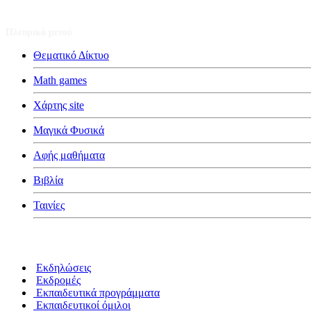
Πλευρικό μενού
Θεματικό Δίκτυο
Math games
Χάρτης site
Μαγικά Φυσικά
Αφής μαθήματα
Βιβλία
Ταινίες
Κατηγορίες
Εκδηλώσεις
Εκδρομές
Εκπαιδευτικά προγράμματα
Εκπαιδευτικοί όμιλοι