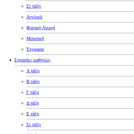
Στ τάξη
Αγγλικά
Φυσική Αγωγή
Μουσική
Έγγραφα
Εργασίες μαθητών
Α τάξη
Β τάξη
Γ τάξη
Δ τάξη
Ε τάξη
Στ τάξη