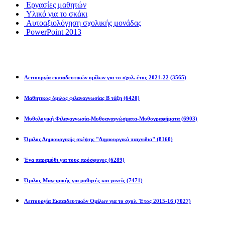
Εργασίες μαθητών
Υλικό για το σκάκι
Αυτοαξιολόγηση σχολικής μονάδας
PowerPoint 2013
Εκπ/κοί Όμιλοι
Λειτουργία εκπαιδευτικών ομίλων για το σχολ. έτος 2021-22
(3565)
Μαθητικος όμιλος φιλαναγνωσίας Β τάξη
(6420)
Μυθολογική Φιλαναγνωσία-Μυθοαναγνώσματα-Μυθογραφήματα
(6903)
Όμιλος Δημιουργικής σκέψης "Δημιουργικά παιχνιδια"
(8160)
Ένα παραμύθι για τους πρόσφυγες
(6289)
Όμιλος Μαγειρικής για μαθητές και γονείς
(7471)
Λειτουργία Εκπαιδευτικών Ομίλων για το σχολ. Έτος 2015-16
(7027)