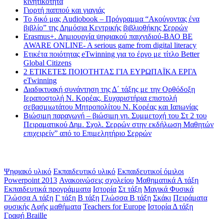
κινητικότητα
Γιορτή παππού και γιαγιάς
Το δικό μας Audiobook – Πρόγραμμα “Ακούγοντας ένα
βιβλίο” της Δημόσια Κεντρικής βιβλιοθήκης Σερρών
Erasmus+. Δημιουργία ψηφιακού παιχνιδιού-ΒΑΟ BE
AWARE ONLINE- A serious game from digital literacy
Ετικέτα ποιότητας eTwinning για το έργο με τίτλο Better
Global Citizens
2 ΕΤΙΚΕΤΕΣ ΠΟΙΟΤΗΤΑΣ ΓΙΑ ΕΥΡΩΠΑΪΚΑ ΕΡΓΑ
eTwinning
Διαδικτυακή συνάντηση της Δ΄ τάξης με την Ορθόδοξη
Ιεραποστολή Ν. Κορέας. Ευχαριστήρια επιστολή
σεβασμιωτάτου Μητροπολίτου Ν. Κορέας και Ιαπωνίας
Βιώσιμη παραγωγή – βιώσιμη γη. Συμμετοχή του Στ 2 του
Πειραματικού Δημ. Σχολ. Σερρών στην εκδήλωση Μαθητών
επιχειρείν” από το Επιμελητήριο Σερρών
Ετικέτες
Ψηφιακό υλικό
Εκπαιδευτικό υλικό
Εκπαιδευτικοί όμιλοι
Powerpoint 2013
Ανακοινώσεις σχολείου
Μαθηματικά Α τάξη
Εκπαιδευτικά προγράμματα
Ιστορία
Στ τάξη
Μαγικά Φυσικά
Γλώσσα Α τάξη
Γ τάξη
Β τάξη
Γλώσσα Β τάξη
Σκάκι
Πειράματα
φυσικής
Αφής μαθήματα
Teachers for Europe
Ιστορία Δ τάξη
Γραφή Braille