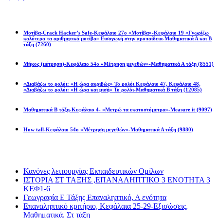
Math games
Μοτίβα-Crack Hacker’s Safe-Κεφάλαιο 27ο «Μοτίβα»-Κεφάλαιο 19 «Γνωρίζω
καλύτερα τα αριθμητικά μοτίβα» Εισαγωγή στην προπαίδεια-Μαθηματικά Α και Β
τάξη
(7260)
Μήκος (μέτρηση)-Κεφάλαιο 54ο «Μέτρηση μεγεθών»-Μαθηματικά Α τάξη
(8551)
«Διαβάζω το ρολόι: «Η ώρα ακριβώς» Το ρολόι Κεφάλαιο 47, Κεφάλαιο 48,
«Διαβάζω το ρολόι: «Η ώρα και μισή» Το ρολόι-Μαθηματικά Β τάξη
(12085)
Μαθηματικά Β τάξη-Κεφάλαιο 4- «Μετρώ τα εκατοστόμετρα»-Measure it
(9097)
How tall-Κεφάλαιο 54ο «Μέτρηση μεγεθών»-Μαθηματικά Α τάξη
(9880)
Διαβάσατε πιο πολύ
Κανόνες λειτουργίας Εκπαιδευτικών Ομίλων
ΙΣΤΟΡΙΑ ΣΤ ΤΑΞΗΣ ,ΕΠΑΝΑΛΗΠΤΙΚΟ 3 ΕΝΟΤΗΤΑ 3
ΚΕΦ1-6
Γεωγραφία Ε Τάξης Επαναληπτικό, Α ενότητα
Επαναληπτικό κριτήριο, Κεφάλαια 25-29-Εξισώσεις,
Μαθηματικά, Στ τάξη