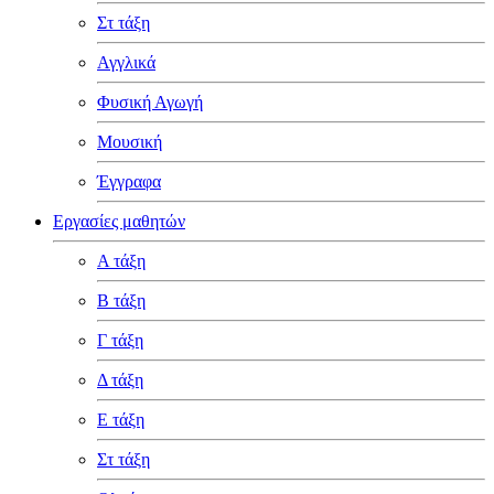
Στ τάξη
Αγγλικά
Φυσική Αγωγή
Μουσική
Έγγραφα
Εργασίες μαθητών
Α τάξη
Β τάξη
Γ τάξη
Δ τάξη
Ε τάξη
Στ τάξη