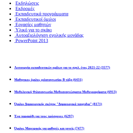
Εκδηλώσεις
Εκδρομές
Εκπαιδευτικά προγράμματα
Εκπαιδευτικοί όμιλοι
Εργασίες μαθητών
Υλικό για το σκάκι
Αυτοαξιολόγηση σχολικής μονάδας
PowerPoint 2013
Εκπ/κοί Όμιλοι
Λειτουργία εκπαιδευτικών ομίλων για το σχολ. έτος 2021-22
(3577)
Μαθητικος όμιλος φιλαναγνωσίας Β τάξη
(6431)
Μυθολογική Φιλαναγνωσία-Μυθοαναγνώσματα-Μυθογραφήματα
(6913)
Όμιλος Δημιουργικής σκέψης "Δημιουργικά παιχνιδια"
(8171)
Ένα παραμύθι για τους πρόσφυγες
(6297)
Όμιλος Μαγειρικής για μαθητές και γονείς
(7477)