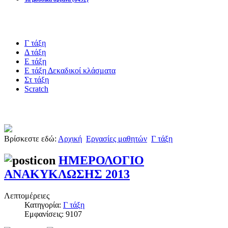
Blogs υλικό
Γ τάξη
Δ τάξη
Ε τάξη
Ε τάξη Δεκαδικοί κλάσματα
Στ τάξη
Scratch
Πιστοποίηση esafety
Βρίσκεστε εδώ:
Αρχική
Εργασίες μαθητών
Γ τάξη
ΗΜΕΡΟΛΟΓΙΟ
ΑΝΑΚΥΚΛΩΣΗΣ 2013
Λεπτομέρειες
Κατηγορία:
Γ τάξη
Εμφανίσεις: 9107