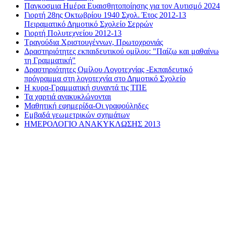
Παγκοσμια Ημέρα Ευαισθητοποίησης για τον Αυτισμό 2024
Γιορτή 28ης Οκτωβρίου 1940 Σχολ. Έτος 2012-13
Πειραματικό Δημοτικό Σχολείο Σερρών
Γιορτή Πολυτεχνείου 2012-13
Τραγούδια Χριστουγέννων, Πρωτοχρονιάς
Δραστηριότητες εκπαιδευτικού ομίλου: "Παίζω και μαθαίνω
τη Γραμματική"
Δραστηριότητες Ομίλου Λογοτεχνίας -Εκπαιδευτικό
πρόγραμμα στη λογοτεχνία στο Δημοτικό Σχολείο
Η κυρα-Γραμματική συναντά τις ΤΠΕ
Τα χαρτιά ανακυκλώνονται
Μαθητική εφημερίδα-Οι γραφούληδες
Εμβαδά γεωμετρικών σχημάτων
ΗΜΕΡΟΛΟΓΙΟ ΑΝΑΚΥΚΛΩΣΗΣ 2013