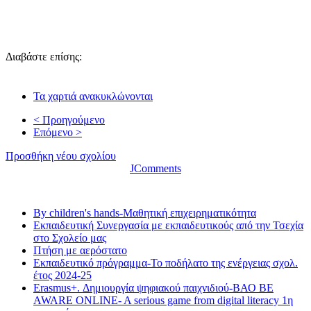
Διαβάστε επίσης:
Τα χαρτιά ανακυκλώνονται
< Προηγούμενο
Επόμενο >
Προσθήκη νέου σχολίου
JComments
Τελευταία νέα
By children's hands-Μαθητική επιχειρηματικότητα
Εκπαιδευτική Συνεργασία με εκπαιδευτικούς από την Τσεχία
στο Σχολείο μας
Πτήση με αερόστατο
Εκπαιδευτικό πρόγραμμα-Το ποδήλατο της ενέργειας σχολ.
έτος 2024-25
Erasmus+. Δημιουργία ψηφιακού παιχνιδιού-ΒΑΟ BE
AWARE ONLINE- A serious game from digital literacy 1η