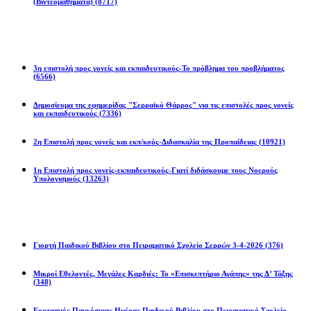
(Βιντεομαθήματα)
(8717)
Επιστολές
3η επιστολή προς γονείς και εκπαιδευτικούς-Το πρόβλημα του προβλήματος
(6566)
Δημοσίευμα της εφημερίδας "Σερραϊκό Θάρρος" για τις επιστολές προς γονείς
και εκπαιδευτικούς
(7336)
2η Eπιστολή προς γονείς και εκπ/κούς-Διδασκαλία της Προπαίδειας
(10921)
1η Επιστολή προς γονείς-εκπαιδευτικούς-Γιατί διδάσκουμε τους Νοερούς
Υπολογισμούς
(13263)
Προγράμματα
Γιορτή Παιδικού Βιβλίου στο Πειραματικό Σχολείο Σερρών 3-4-2026
(376)
Μικροί Εθελοντές, Μεγάλες Καρδιές: Το «Επισκεπτήριο Αγάπης» της Δ’ Τάξης
(348)
Εορτασμός Παγκόσμιας Ημέρας Παιδικού Βιβλίου στο Πειραματικό Σχολείο