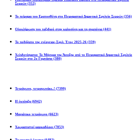
Σερρών
(352)
Το πείραμα του Ερατοσθένη στο Πειραματικό Δημοτικό Σχολείο Σερρών
(356)
Ολοκλήρωση του ταξιδιού στην καλοσύνη και τη συμπόνια
(441)
Το ποδήλατο της ενέργειας-Σχολ. Έτος 2025-26
(359)
Χελιδονίσματα: Το Μήνυμα της Άνοιξης από το Πειραματικό Δημοτικό Σχολείο
Σερρών στο 2ο Γυμνάσιο
(380)
Προβλήματα
Τετράγωνο, τετραγωνάκι..!
(7399)
Η έκπληξη
(6942)
Μαγιάτικο τετράγωνο
(6623)
Χρωματιστοί μαρκαδόροι
(7853)
Τα μουσικά όργανα
(6492)