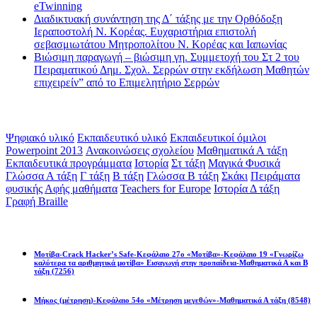
eTwinning
Διαδικτυακή συνάντηση της Δ΄ τάξης με την Ορθόδοξη
Ιεραποστολή Ν. Κορέας. Ευχαριστήρια επιστολή
σεβασμιωτάτου Μητροπολίτου Ν. Κορέας και Ιαπωνίας
Βιώσιμη παραγωγή – βιώσιμη γη. Συμμετοχή του Στ 2 του
Πειραματικού Δημ. Σχολ. Σερρών στην εκδήλωση Μαθητών
επιχειρείν” από το Επιμελητήριο Σερρών
Ετικέτες
Ψηφιακό υλικό
Εκπαιδευτικό υλικό
Εκπαιδευτικοί όμιλοι
Powerpoint 2013
Ανακοινώσεις σχολείου
Μαθηματικά Α τάξη
Εκπαιδευτικά προγράμματα
Ιστορία
Στ τάξη
Μαγικά Φυσικά
Γλώσσα Α τάξη
Γ τάξη
Β τάξη
Γλώσσα Β τάξη
Σκάκι
Πειράματα
φυσικής
Αφής μαθήματα
Teachers for Europe
Ιστορία Δ τάξη
Γραφή Braille
Math games
Μοτίβα-Crack Hacker’s Safe-Κεφάλαιο 27ο «Μοτίβα»-Κεφάλαιο 19 «Γνωρίζω
καλύτερα τα αριθμητικά μοτίβα» Εισαγωγή στην προπαίδεια-Μαθηματικά Α και Β
τάξη
(7256)
Μήκος (μέτρηση)-Κεφάλαιο 54ο «Μέτρηση μεγεθών»-Μαθηματικά Α τάξη
(8548)