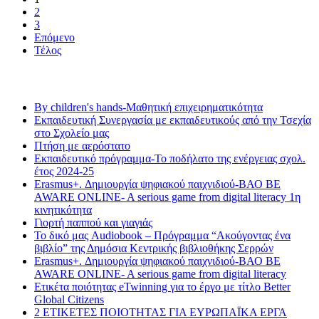
2
3
Επόμενο
Τέλος
Τελευταία νέα
By children's hands-Μαθητική επιχειρηματικότητα
Εκπαιδευτική Συνεργασία με εκπαιδευτικούς από την Τσεχία
στο Σχολείο μας
Πτήση με αερόστατο
Εκπαιδευτικό πρόγραμμα-Το ποδήλατο της ενέργειας σχολ.
έτος 2024-25
Erasmus+. Δημιουργία ψηφιακού παιχνιδιού-ΒΑΟ BE
AWARE ONLINE- A serious game from digital literacy 1η
κινητικότητα
Γιορτή παππού και γιαγιάς
Το δικό μας Audiobook – Πρόγραμμα “Ακούγοντας ένα
βιβλίο” της Δημόσια Κεντρικής βιβλιοθήκης Σερρών
Erasmus+. Δημιουργία ψηφιακού παιχνιδιού-ΒΑΟ BE
AWARE ONLINE- A serious game from digital literacy
Ετικέτα ποιότητας eTwinning για το έργο με τίτλο Better
Global Citizens
2 ΕΤΙΚΕΤΕΣ ΠΟΙΟΤΗΤΑΣ ΓΙΑ ΕΥΡΩΠΑΪΚΑ ΕΡΓΑ