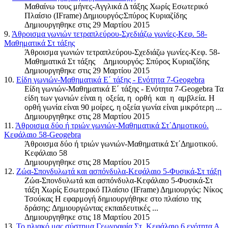
Μαθαίνω τους μήνες-Αγγλικά Δ τάξης Χωρίς Εσωτερικό
Πλαίσιο (IFrame) Δημιουργός:Σπύρος Κυριαζίδης
Δημιουργηθηκε στις 29 Μαρτίου 2015
9.
Άθροισμα γωνιών τετραπλεύρου-Σχεδιάζω γωνίες-Κεφ. 58-
Μαθηματικά Στ τάξης
Άθροισμα γωνιών τετραπλεύρου-Σχεδιάζω γωνίες-Κεφ. 58-
Μαθηματικά Στ τάξης Δημιουργός: Σπύρος Κυριαζίδης
Δημιουργηθηκε στις 29 Μαρτίου 2015
10.
Είδη γωνιών-Μαθηματικά Ε΄ τάξης - Ενότητα 7-Geogebra
Είδη γωνιών-Μαθηματικά Ε΄ τάξης - Ενότητα 7-Geogebra Τα
είδη των γωνιών είναι η οξεία, η ορθή και η αμβλεία. Η
ορθή γωνία είναι 90 μοίρες, η οξεία γωνία είναι μικρότερη ...
Δημιουργηθηκε στις 28 Μαρτίου 2015
11.
Άθροισμα δύο ή τριών γωνιών-Μαθηματικά Στ΄Δημοτικού.
Κεφάλαιο 58-Geogebra
Άθροισμα δύο ή τριών γωνιών-Μαθηματικά Στ΄Δημοτικού.
Κεφάλαιο 58
Δημιουργηθηκε στις 28 Μαρτίου 2015
12.
Ζώα-Σπονδυλωτά και ασπόνδυλα-Κεφάλαιο 5-Φυσικά-Στ τάξη
Ζώα-Σπονδυλωτά και ασπόνδυλα-Κεφάλαιο 5-Φυσικά-Στ
τάξη Χωρίς Εσωτερικό Πλαίσιο (IFrame) Δημιουργός: Νίκος
Τσούκας Η εφαρμογή δημιουργήθηκε στο πλαίσιο της
δράσης: Δημιουργώντας εκπαιδευτικές ...
Δημιουργηθηκε στις 18 Μαρτίου 2015
13.
Το ηλιακό μας σύστημα,Γεωγραφία Στ, Kεφάλαιο 6 ενότητα Α