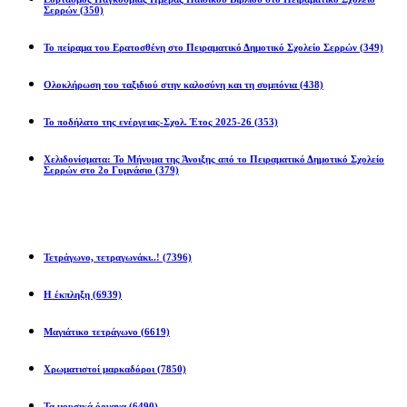
Σερρών
(350)
Το πείραμα του Ερατοσθένη στο Πειραματικό Δημοτικό Σχολείο Σερρών
(349)
Ολοκλήρωση του ταξιδιού στην καλοσύνη και τη συμπόνια
(438)
Το ποδήλατο της ενέργειας-Σχολ. Έτος 2025-26
(353)
Χελιδονίσματα: Το Μήνυμα της Άνοιξης από το Πειραματικό Δημοτικό Σχολείο
Σερρών στο 2ο Γυμνάσιο
(379)
Προβλήματα
Τετράγωνο, τετραγωνάκι..!
(7396)
Η έκπληξη
(6939)
Μαγιάτικο τετράγωνο
(6619)
Χρωματιστοί μαρκαδόροι
(7850)
Τα μουσικά όργανα
(6490)