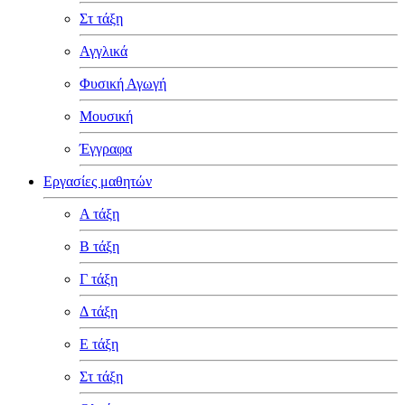
Στ τάξη
Αγγλικά
Φυσική Αγωγή
Μουσική
Έγγραφα
Εργασίες μαθητών
Α τάξη
Β τάξη
Γ τάξη
Δ τάξη
Ε τάξη
Στ τάξη