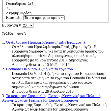
Οποιαδήποτε λέξη
Ακριβής Φράση
Κατάταξη:
Εμφάνιση #
Σελίδα 1 από 3
1.
Οι Άθλοι του Ηρακλή-Ιστορία-Γ τάξη(Εφαρμογή)
Οι Άθλοι του Ηρακλή-Ιστορία-Γ τάξη(Εφαρμογή) Η
εφαρμογή δημιουργήθηκε κατα τη λειτουργία δράσης που
υλοποιήθηκε με τίτλο: Δημιουργώντας εκπαιδευτικές
εφαρμογές με το PowerPoint 2013. Δημιουργός ...
Δημιουργηθηκε στις 15 Μαΐου 2015
2.
Leonardo Da Vinci-Η ζωή και το έργο του
Leonardo Da Vinci-Η ζωή και το έργο του Η παρουσίαση
αναφέρεται στη ζωή και το έργο του Leonardo Da Vinci και
περιλαμβάνει έργα και εφευρέσεις αυτού του πολύ
σημαντικού και πολυπράγμωνα ανθρώπου ...
Δημιουργηθηκε στις 29 Απριλίου 2015
3.
Τα κράτη της Ευρωπαϊκής Ένωσης-Κοινωνική και Πολιτική
Αγωγή- Στ τάξη-Teachers for Europe-Εφαρμογή
Τα κράτη της Ευρωπαϊκής Ένωσης-Κοινωνική και Πολιτική
Αγωγή- Στ τάξη-Teachers for Europe-Εφαρμογή