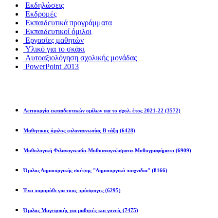
Εκδηλώσεις
Εκδρομές
Εκπαιδευτικά προγράμματα
Εκπαιδευτικοί όμιλοι
Εργασίες μαθητών
Υλικό για το σκάκι
Αυτοαξιολόγηση σχολικής μονάδας
PowerPoint 2013
Εκπ/κοί Όμιλοι
Λειτουργία εκπαιδευτικών ομίλων για το σχολ. έτος 2021-22
(3572)
Μαθητικος όμιλος φιλαναγνωσίας Β τάξη
(6428)
Μυθολογική Φιλαναγνωσία-Μυθοαναγνώσματα-Μυθογραφήματα
(6909)
Όμιλος Δημιουργικής σκέψης "Δημιουργικά παιχνιδια"
(8166)
Ένα παραμύθι για τους πρόσφυγες
(6295)
Όμιλος Μαγειρικής για μαθητές και γονείς
(7475)