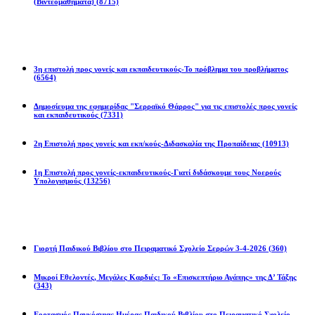
(Βιντεομαθήματα)
(8715)
Επιστολές
3η επιστολή προς γονείς και εκπαιδευτικούς-Το πρόβλημα του προβλήματος
(6564)
Δημοσίευμα της εφημερίδας "Σερραϊκό Θάρρος" για τις επιστολές προς γονείς
και εκπαιδευτικούς
(7331)
2η Eπιστολή προς γονείς και εκπ/κούς-Διδασκαλία της Προπαίδειας
(10913)
1η Επιστολή προς γονείς-εκπαιδευτικούς-Γιατί διδάσκουμε τους Νοερούς
Υπολογισμούς
(13256)
Προγράμματα
Γιορτή Παιδικού Βιβλίου στο Πειραματικό Σχολείο Σερρών 3-4-2026
(360)
Μικροί Εθελοντές, Μεγάλες Καρδιές: Το «Επισκεπτήριο Αγάπης» της Δ’ Τάξης
(343)
Εορτασμός Παγκόσμιας Ημέρας Παιδικού Βιβλίου στο Πειραματικό Σχολείο