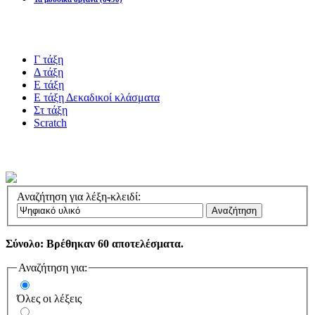
Blogs υλικό
Γ τάξη
Δ τάξη
Ε τάξη
Ε τάξη Δεκαδικοί κλάσματα
Στ τάξη
Scratch
Πιστοποίηση esafety
Αναζήτηση για λέξη-κλειδί:
Αναζήτηση
Σύνολο: Βρέθηκαν 60 αποτελέσματα.
Αναζήτηση για:
Όλες οι λέξεις