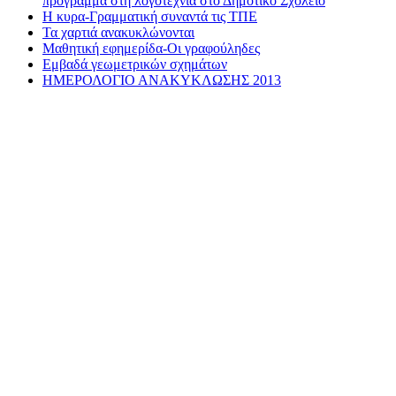
πρόγραμμα στη λογοτεχνία στο Δημοτικό Σχολείο
Η κυρα-Γραμματική συναντά τις ΤΠΕ
Τα χαρτιά ανακυκλώνονται
Μαθητική εφημερίδα-Οι γραφούληδες
Εμβαδά γεωμετρικών σχημάτων
ΗΜΕΡΟΛΟΓΙΟ ΑΝΑΚΥΚΛΩΣΗΣ 2013