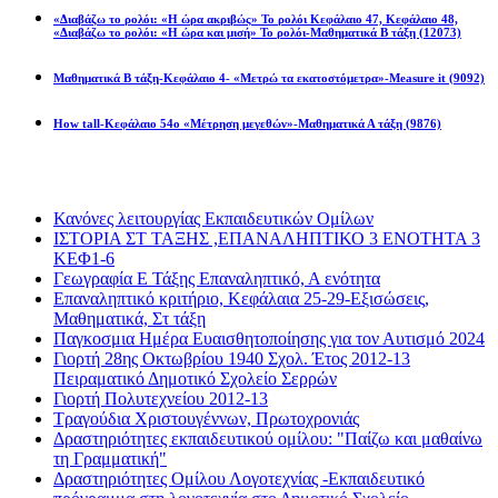
«Διαβάζω το ρολόι: «Η ώρα ακριβώς» Το ρολόι Κεφάλαιο 47, Κεφάλαιο 48,
«Διαβάζω το ρολόι: «Η ώρα και μισή» Το ρολόι-Μαθηματικά Β τάξη
(12073)
Μαθηματικά Β τάξη-Κεφάλαιο 4- «Μετρώ τα εκατοστόμετρα»-Measure it
(9092)
How tall-Κεφάλαιο 54ο «Μέτρηση μεγεθών»-Μαθηματικά Α τάξη
(9876)
Διαβάσατε πιο πολύ
Κανόνες λειτουργίας Εκπαιδευτικών Ομίλων
ΙΣΤΟΡΙΑ ΣΤ ΤΑΞΗΣ ,ΕΠΑΝΑΛΗΠΤΙΚΟ 3 ΕΝΟΤΗΤΑ 3
ΚΕΦ1-6
Γεωγραφία Ε Τάξης Επαναληπτικό, Α ενότητα
Επαναληπτικό κριτήριο, Κεφάλαια 25-29-Εξισώσεις,
Μαθηματικά, Στ τάξη
Παγκοσμια Ημέρα Ευαισθητοποίησης για τον Αυτισμό 2024
Γιορτή 28ης Οκτωβρίου 1940 Σχολ. Έτος 2012-13
Πειραματικό Δημοτικό Σχολείο Σερρών
Γιορτή Πολυτεχνείου 2012-13
Τραγούδια Χριστουγέννων, Πρωτοχρονιάς
Δραστηριότητες εκπαιδευτικού ομίλου: "Παίζω και μαθαίνω
τη Γραμματική"
Δραστηριότητες Ομίλου Λογοτεχνίας -Εκπαιδευτικό