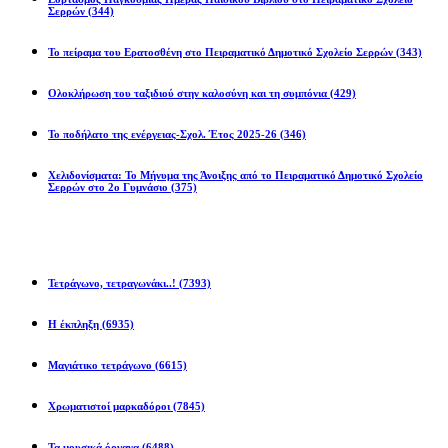
Σερρών
(344)
Το πείραμα του Ερατοσθένη στο Πειραματικό Δημοτικό Σχολείο Σερρών
(343)
Ολοκλήρωση του ταξιδιού στην καλοσύνη και τη συμπόνια
(429)
Το ποδήλατο της ενέργειας-Σχολ. Έτος 2025-26
(346)
Χελιδονίσματα: Το Μήνυμα της Άνοιξης από το Πειραματικό Δημοτικό Σχολείο
Σερρών στο 2ο Γυμνάσιο
(375)
Προβλήματα
Τετράγωνο, τετραγωνάκι..!
(7393)
Η έκπληξη
(6935)
Μαγιάτικο τετράγωνο
(6615)
Χρωματιστοί μαρκαδόροι
(7845)
Τα μουσικά όργανα
(6488)