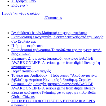
< Προηγούμενο
Επόμενο >
Προσθήκη νέου σχολίου
JComments
Τελευταία νέα
By children's hands-Μαθητική επιχειρηματικότητα
Εκπαιδευτική Συνεργασία με εκπαιδευτικούς από την Τσεχία
στο Σχολείο μας
Πτήση με αερόστατο
Εκπαιδευτικό πρόγραμμα-Το ποδήλατο της ενέργειας σχολ.
έτος 2024-25
Erasmus+. Δημιουργία ψηφιακού παιχνιδιού-ΒΑΟ BE
AWARE ONLINE- A serious game from digital literacy 1η
κινητικότητα
Γιορτή παππού και γιαγιάς
Το δικό μας Audiobook – Πρόγραμμα “Ακούγοντας ένα
βιβλίο” της Δημόσια Κεντρικής βιβλιοθήκης Σερρών
Erasmus+. Δημιουργία ψηφιακού παιχνιδιού-ΒΑΟ BE
AWARE ONLINE- A serious game from digital literacy
Ετικέτα ποιότητας eTwinning για το έργο με τίτλο Better
Global Citizens
2 ΕΤΙΚΕΤΕΣ ΠΟΙΟΤΗΤΑΣ ΓΙΑ ΕΥΡΩΠΑΪΚΑ ΕΡΓΑ
eTwinning