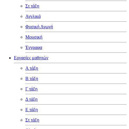
Στ τάξη
Αγγλικά
Φυσική Αγωγή
Μουσική
Έγγραφα
Εργασίες μαθητών
Α τάξη
Β τάξη
Γ τάξη
Δ τάξη
Ε τάξη
Στ τάξη