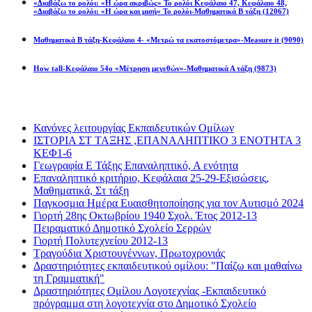
«Διαβάζω το ρολόι: «Η ώρα ακριβώς» Το ρολόι Κεφάλαιο 47, Κεφάλαιο 48,
«Διαβάζω το ρολόι: «Η ώρα και μισή» Το ρολόι-Μαθηματικά Β τάξη
(12067)
Μαθηματικά Β τάξη-Κεφάλαιο 4- «Μετρώ τα εκατοστόμετρα»-Measure it
(9090)
How tall-Κεφάλαιο 54ο «Μέτρηση μεγεθών»-Μαθηματικά Α τάξη
(9873)
Διαβάσατε πιο πολύ
Κανόνες λειτουργίας Εκπαιδευτικών Ομίλων
ΙΣΤΟΡΙΑ ΣΤ ΤΑΞΗΣ ,ΕΠΑΝΑΛΗΠΤΙΚΟ 3 ΕΝΟΤΗΤΑ 3
ΚΕΦ1-6
Γεωγραφία Ε Τάξης Επαναληπτικό, Α ενότητα
Επαναληπτικό κριτήριο, Κεφάλαια 25-29-Εξισώσεις,
Μαθηματικά, Στ τάξη
Παγκοσμια Ημέρα Ευαισθητοποίησης για τον Αυτισμό 2024
Γιορτή 28ης Οκτωβρίου 1940 Σχολ. Έτος 2012-13
Πειραματικό Δημοτικό Σχολείο Σερρών
Γιορτή Πολυτεχνείου 2012-13
Τραγούδια Χριστουγέννων, Πρωτοχρονιάς
Δραστηριότητες εκπαιδευτικού ομίλου: "Παίζω και μαθαίνω
τη Γραμματική"
Δραστηριότητες Ομίλου Λογοτεχνίας -Εκπαιδευτικό
πρόγραμμα στη λογοτεχνία στο Δημοτικό Σχολείο