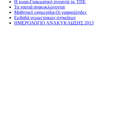
Η κυρα-Γραμματική συναντά τις ΤΠΕ
Τα χαρτιά ανακυκλώνονται
Μαθητική εφημερίδα-Οι γραφούληδες
Εμβαδά γεωμετρικών σχημάτων
ΗΜΕΡΟΛΟΓΙΟ ΑΝΑΚΥΚΛΩΣΗΣ 2013