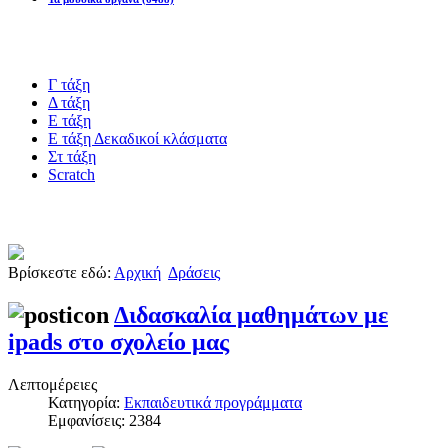
Blogs υλικό
Γ τάξη
Δ τάξη
Ε τάξη
Ε τάξη Δεκαδικοί κλάσματα
Στ τάξη
Scratch
Πιστοποίηση esafety
Βρίσκεστε εδώ:
Αρχική
Δράσεις
Διδασκαλία μαθημάτων με
ipads στο σχολείο μας
Λεπτομέρειες
Κατηγορία:
Εκπαιδευτικά προγράμματα
Εμφανίσεις: 2384