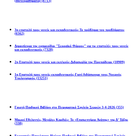
(Βιντεομαθήματα)
(8713)
Επιστολές
3η επιστολή προς γονείς και εκπαιδευτικούς-Το πρόβλημα του προβλήματος
(6562)
Δημοσίευμα της εφημερίδας "Σερραϊκό Θάρρος" για τις επιστολές προς γονείς
και εκπαιδευτικούς
(7328)
2η Eπιστολή προς γονείς και εκπ/κούς-Διδασκαλία της Προπαίδειας
(10909)
1η Επιστολή προς γονείς-εκπαιδευτικούς-Γιατί διδάσκουμε τους Νοερούς
Υπολογισμούς
(13251)
Προγράμματα
Γιορτή Παιδικού Βιβλίου στο Πειραματικό Σχολείο Σερρών 3-4-2026
(355)
Μικροί Εθελοντές, Μεγάλες Καρδιές: Το «Επισκεπτήριο Αγάπης» της Δ’ Τάξης
(338)
Εορτασμός Παγκόσμιας Ημέρας Παιδικού Βιβλίου στο Πειραματικό Σχολείο