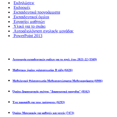
Εκδηλώσεις
Εκδρομές
Εκπαιδευτικά προγράμματα
Εκπαιδευτικοί όμιλοι
Εργασίες μαθητών
Υλικό για το σκάκι
Αυτοαξιολόγηση σχολικής μονάδας
PowerPoint 2013
Εκπ/κοί Όμιλοι
Λειτουργία εκπαιδευτικών ομίλων για το σχολ. έτος 2021-22
(3569)
Μαθητικος όμιλος φιλαναγνωσίας Β τάξη
(6426)
Μυθολογική Φιλαναγνωσία-Μυθοαναγνώσματα-Μυθογραφήματα
(6906)
Όμιλος Δημιουργικής σκέψης "Δημιουργικά παιχνιδια"
(8162)
Ένα παραμύθι για τους πρόσφυγες
(6293)
Όμιλος Μαγειρικής για μαθητές και γονείς
(7473)