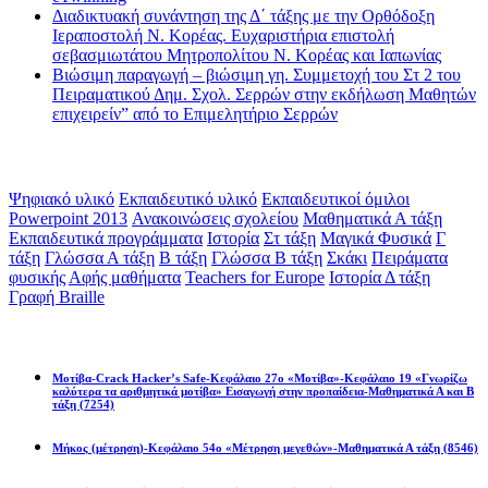
Διαδικτυακή συνάντηση της Δ΄ τάξης με την Ορθόδοξη
Ιεραποστολή Ν. Κορέας. Ευχαριστήρια επιστολή
σεβασμιωτάτου Μητροπολίτου Ν. Κορέας και Ιαπωνίας
Βιώσιμη παραγωγή – βιώσιμη γη. Συμμετοχή του Στ 2 του
Πειραματικού Δημ. Σχολ. Σερρών στην εκδήλωση Μαθητών
επιχειρείν” από το Επιμελητήριο Σερρών
Ετικέτες
Ψηφιακό υλικό
Εκπαιδευτικό υλικό
Εκπαιδευτικοί όμιλοι
Powerpoint 2013
Ανακοινώσεις σχολείου
Μαθηματικά Α τάξη
Εκπαιδευτικά προγράμματα
Ιστορία
Στ τάξη
Μαγικά Φυσικά
Γ
τάξη
Γλώσσα Α τάξη
Β τάξη
Γλώσσα Β τάξη
Σκάκι
Πειράματα
φυσικής
Αφής μαθήματα
Teachers for Europe
Ιστορία Δ τάξη
Γραφή Braille
Math games
Μοτίβα-Crack Hacker’s Safe-Κεφάλαιο 27ο «Μοτίβα»-Κεφάλαιο 19 «Γνωρίζω
καλύτερα τα αριθμητικά μοτίβα» Εισαγωγή στην προπαίδεια-Μαθηματικά Α και Β
τάξη
(7254)
Μήκος (μέτρηση)-Κεφάλαιο 54ο «Μέτρηση μεγεθών»-Μαθηματικά Α τάξη
(8546)