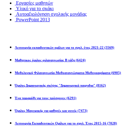
Εργασίες μαθητών
Υλικό για το σκάκι
Αυτοαξιολόγηση σχολικής μονάδας
PowerPoint 2013
Εκπ/κοί Όμιλοι
Λειτουργία εκπαιδευτικών ομίλων για το σχολ. έτος 2021-22
(3569)
Μαθητικος όμιλος φιλαναγνωσίας Β τάξη
(6424)
Μυθολογική Φιλαναγνωσία-Μυθοαναγνώσματα-Μυθογραφήματα
(6905)
Όμιλος Δημιουργικής σκέψης "Δημιουργικά παιχνιδια"
(8162)
Ένα παραμύθι για τους πρόσφυγες
(6291)
Όμιλος Μαγειρικής για μαθητές και γονείς
(7473)
Λειτουργία Εκπαιδευτικών Ομίλων για το σχολ. Έτος 2015-16
(7028)