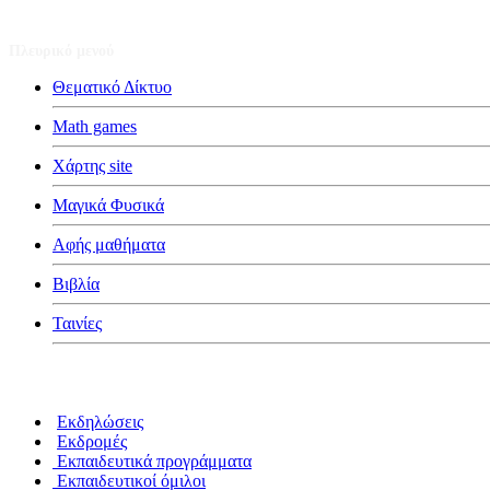
Πλευρικό μενού
Θεματικό Δίκτυο
Math games
Χάρτης site
Μαγικά Φυσικά
Αφής μαθήματα
Βιβλία
Ταινίες
Κατηγορίες
Εκδηλώσεις
Εκδρομές
Εκπαιδευτικά προγράμματα
Εκπαιδευτικοί όμιλοι