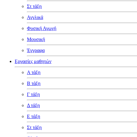
Στ τάξη
Αγγλικά
Φυσική Αγωγή
Μουσική
Έγγραφα
Εργασίες μαθητών
Α τάξη
Β τάξη
Γ τάξη
Δ τάξη
Ε τάξη
Στ τάξη