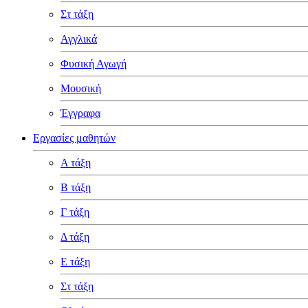
Στ τάξη
Αγγλικά
Φυσική Αγωγή
Μουσική
Έγγραφα
Εργασίες μαθητών
Α τάξη
Β τάξη
Γ τάξη
Δ τάξη
Ε τάξη
Στ τάξη