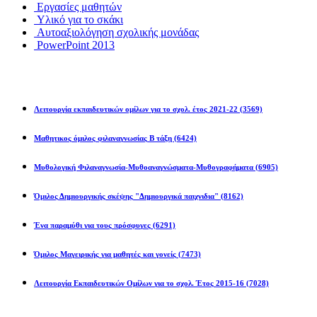
Εργασίες μαθητών
Υλικό για το σκάκι
Αυτοαξιολόγηση σχολικής μονάδας
PowerPoint 2013
Εκπ/κοί Όμιλοι
Λειτουργία εκπαιδευτικών ομίλων για το σχολ. έτος 2021-22
(3569)
Μαθητικος όμιλος φιλαναγνωσίας Β τάξη
(6424)
Μυθολογική Φιλαναγνωσία-Μυθοαναγνώσματα-Μυθογραφήματα
(6905)
Όμιλος Δημιουργικής σκέψης "Δημιουργικά παιχνιδια"
(8162)
Ένα παραμύθι για τους πρόσφυγες
(6291)
Όμιλος Μαγειρικής για μαθητές και γονείς
(7473)
Λειτουργία Εκπαιδευτικών Ομίλων για το σχολ. Έτος 2015-16
(7028)