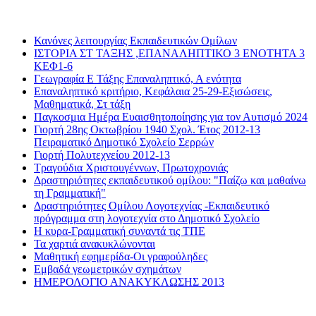
Διαβάσατε πιο πολύ
Κανόνες λειτουργίας Εκπαιδευτικών Ομίλων
ΙΣΤΟΡΙΑ ΣΤ ΤΑΞΗΣ ,ΕΠΑΝΑΛΗΠΤΙΚΟ 3 ΕΝΟΤΗΤΑ 3
ΚΕΦ1-6
Γεωγραφία Ε Τάξης Επαναληπτικό, Α ενότητα
Επαναληπτικό κριτήριο, Κεφάλαια 25-29-Εξισώσεις,
Μαθηματικά, Στ τάξη
Παγκοσμια Ημέρα Ευαισθητοποίησης για τον Αυτισμό 2024
Γιορτή 28ης Οκτωβρίου 1940 Σχολ. Έτος 2012-13
Πειραματικό Δημοτικό Σχολείο Σερρών
Γιορτή Πολυτεχνείου 2012-13
Τραγούδια Χριστουγέννων, Πρωτοχρονιάς
Δραστηριότητες εκπαιδευτικού ομίλου: "Παίζω και μαθαίνω
τη Γραμματική"
Δραστηριότητες Ομίλου Λογοτεχνίας -Εκπαιδευτικό
πρόγραμμα στη λογοτεχνία στο Δημοτικό Σχολείο
Η κυρα-Γραμματική συναντά τις ΤΠΕ
Τα χαρτιά ανακυκλώνονται
Μαθητική εφημερίδα-Οι γραφούληδες
Εμβαδά γεωμετρικών σχημάτων
ΗΜΕΡΟΛΟΓΙΟ ΑΝΑΚΥΚΛΩΣΗΣ 2013