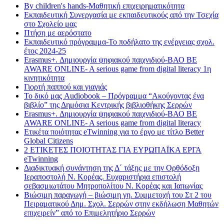
By children's hands-Μαθητική επιχειρηματικότητα
Εκπαιδευτική Συνεργασία με εκπαιδευτικούς από την Τσεχία
στο Σχολείο μας
Πτήση με αερόστατο
Εκπαιδευτικό πρόγραμμα-Το ποδήλατο της ενέργειας σχολ.
έτος 2024-25
Erasmus+. Δημιουργία ψηφιακού παιχνιδιού-ΒΑΟ BE
AWARE ONLINE- A serious game from digital literacy 1η
κινητικότητα
Γιορτή παππού και γιαγιάς
Το δικό μας Audiobook – Πρόγραμμα “Ακούγοντας ένα
βιβλίο” της Δημόσια Κεντρικής βιβλιοθήκης Σερρών
Erasmus+. Δημιουργία ψηφιακού παιχνιδιού-ΒΑΟ BE
AWARE ONLINE- A serious game from digital literacy
Ετικέτα ποιότητας eTwinning για το έργο με τίτλο Better
Global Citizens
2 ΕΤΙΚΕΤΕΣ ΠΟΙΟΤΗΤΑΣ ΓΙΑ ΕΥΡΩΠΑΪΚΑ ΕΡΓΑ
eTwinning
Διαδικτυακή συνάντηση της Δ΄ τάξης με την Ορθόδοξη
Ιεραποστολή Ν. Κορέας. Ευχαριστήρια επιστολή
σεβασμιωτάτου Μητροπολίτου Ν. Κορέας και Ιαπωνίας
Βιώσιμη παραγωγή – βιώσιμη γη. Συμμετοχή του Στ 2 του
Πειραματικού Δημ. Σχολ. Σερρών στην εκδήλωση Μαθητών
επιχειρείν” από το Επιμελητήριο Σερρών