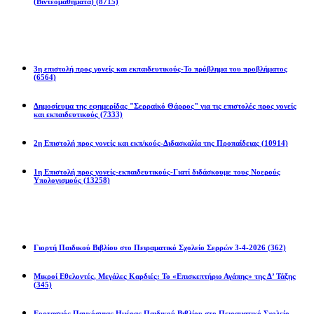
(Βιντεομαθήματα)
(8715)
Επιστολές
3η επιστολή προς γονείς και εκπαιδευτικούς-Το πρόβλημα του προβλήματος
(6564)
Δημοσίευμα της εφημερίδας "Σερραϊκό Θάρρος" για τις επιστολές προς γονείς
και εκπαιδευτικούς
(7333)
2η Eπιστολή προς γονείς και εκπ/κούς-Διδασκαλία της Προπαίδειας
(10914)
1η Επιστολή προς γονείς-εκπαιδευτικούς-Γιατί διδάσκουμε τους Νοερούς
Υπολογισμούς
(13258)
Προγράμματα
Γιορτή Παιδικού Βιβλίου στο Πειραματικό Σχολείο Σερρών 3-4-2026
(362)
Μικροί Εθελοντές, Μεγάλες Καρδιές: Το «Επισκεπτήριο Αγάπης» της Δ’ Τάξης
(345)
Εορτασμός Παγκόσμιας Ημέρας Παιδικού Βιβλίου στο Πειραματικό Σχολείο