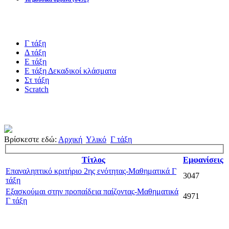
Blogs υλικό
Γ τάξη
Δ τάξη
Ε τάξη
Ε τάξη Δεκαδικοί κλάσματα
Στ τάξη
Scratch
Πιστοποίηση esafety
Βρίσκεστε εδώ:
Αρχική
Υλικό
Γ τάξη
Τίτλος
Εμφανίσεις
Επαναληπτικό κριτήριο 2ης ενότητας-Μαθηματικά Γ
3047
τάξη
Εξασκούμαι στην προπαίδεια παίζοντας-Μαθηματικά
4971
Γ τάξη
Τελευταία νέα