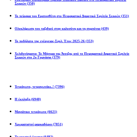
Σερρών
(350)
Το πείραμα του Ερατοσθένη στο Πειραματικό Δημοτικό Σχολείο Σερρών
(351)
Ολοκλήρωση του ταξιδιού στην καλοσύνη και τη συμπόνια
(439)
Το ποδήλατο της ενέργειας-Σχολ. Έτος 2025-26
(353)
Χελιδονίσματα: Το Μήνυμα της Άνοιξης από το Πειραματικό Δημοτικό Σχολείο
Σερρών στο 2ο Γυμνάσιο
(379)
Προβλήματα
Τετράγωνο, τετραγωνάκι..!
(7396)
Η έκπληξη
(6940)
Μαγιάτικο τετράγωνο
(6621)
Χρωματιστοί μαρκαδόροι
(7851)
Τα μουσικά όργανα
(6492)