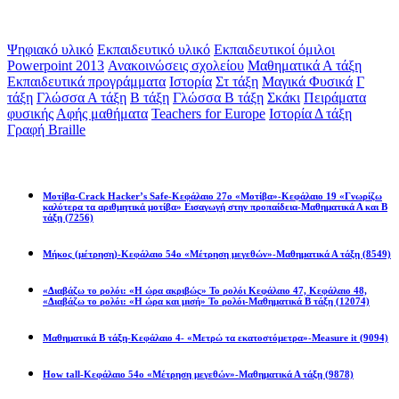
Ετικέτες
Ψηφιακό υλικό
Εκπαιδευτικό υλικό
Εκπαιδευτικοί όμιλοι
Powerpoint 2013
Ανακοινώσεις σχολείου
Μαθηματικά Α τάξη
Εκπαιδευτικά προγράμματα
Ιστορία
Στ τάξη
Μαγικά Φυσικά
Γ
τάξη
Γλώσσα Α τάξη
Β τάξη
Γλώσσα Β τάξη
Σκάκι
Πειράματα
φυσικής
Αφής μαθήματα
Teachers for Europe
Ιστορία Δ τάξη
Γραφή Braille
Math games
Μοτίβα-Crack Hacker’s Safe-Κεφάλαιο 27ο «Μοτίβα»-Κεφάλαιο 19 «Γνωρίζω
καλύτερα τα αριθμητικά μοτίβα» Εισαγωγή στην προπαίδεια-Μαθηματικά Α και Β
τάξη
(7256)
Μήκος (μέτρηση)-Κεφάλαιο 54ο «Μέτρηση μεγεθών»-Μαθηματικά Α τάξη
(8549)
«Διαβάζω το ρολόι: «Η ώρα ακριβώς» Το ρολόι Κεφάλαιο 47, Κεφάλαιο 48,
«Διαβάζω το ρολόι: «Η ώρα και μισή» Το ρολόι-Μαθηματικά Β τάξη
(12074)
Μαθηματικά Β τάξη-Κεφάλαιο 4- «Μετρώ τα εκατοστόμετρα»-Measure it
(9094)
How tall-Κεφάλαιο 54ο «Μέτρηση μεγεθών»-Μαθηματικά Α τάξη
(9878)