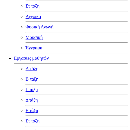
Στ τάξη
Αγγλικά
Φυσική Αγωγή
Μουσική
Έγγραφα
Εργασίες μαθητών
Α τάξη
Β τάξη
Γ τάξη
Δ τάξη
Ε τάξη
Στ τάξη