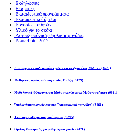
Εκδηλώσεις
Εκδρομές
Εκπαιδευτικά προγράμματα
Εκπαιδευτικοί όμιλοι
Εργασίες μαθητών
Υλικό για το σκάκι
Αυτοαξιολόγηση σχολικής μονάδας
PowerPoint 2013
Εκπ/κοί Όμιλοι
Λειτουργία εκπαιδευτικών ομίλων για το σχολ. έτος 2021-22
(3573)
Μαθητικος όμιλος φιλαναγνωσίας Β τάξη
(6429)
Μυθολογική Φιλαναγνωσία-Μυθοαναγνώσματα-Μυθογραφήματα
(6911)
Όμιλος Δημιουργικής σκέψης "Δημιουργικά παιχνιδια"
(8168)
Ένα παραμύθι για τους πρόσφυγες
(6295)
Όμιλος Μαγειρικής για μαθητές και γονείς
(7476)