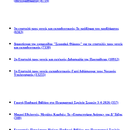
(Βιντεομαθήματα)
(8714)
Επιστολές
3η επιστολή προς γονείς και εκπαιδευτικούς-Το πρόβλημα του προβλήματος
(6563)
Δημοσίευμα της εφημερίδας "Σερραϊκό Θάρρος" για τις επιστολές προς γονείς
και εκπαιδευτικούς
(7330)
2η Eπιστολή προς γονείς και εκπ/κούς-Διδασκαλία της Προπαίδειας
(10912)
1η Επιστολή προς γονείς-εκπαιδευτικούς-Γιατί διδάσκουμε τους Νοερούς
Υπολογισμούς
(13255)
Προγράμματα
Γιορτή Παιδικού Βιβλίου στο Πειραματικό Σχολείο Σερρών 3-4-2026
(357)
Μικροί Εθελοντές, Μεγάλες Καρδιές: Το «Επισκεπτήριο Αγάπης» της Δ’ Τάξης
(340)
Εορτασμός Παγκόσμιας Ημέρας Παιδικού Βιβλίου στο Πειραματικό Σχολείο