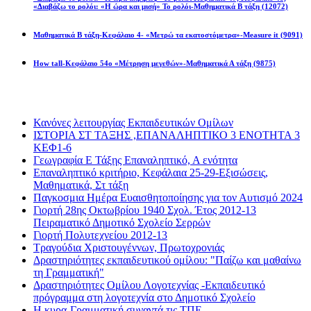
«Διαβάζω το ρολόι: «Η ώρα και μισή» Το ρολόι-Μαθηματικά Β τάξη
(12072)
Μαθηματικά Β τάξη-Κεφάλαιο 4- «Μετρώ τα εκατοστόμετρα»-Measure it
(9091)
How tall-Κεφάλαιο 54ο «Μέτρηση μεγεθών»-Μαθηματικά Α τάξη
(9875)
Διαβάσατε πιο πολύ
Κανόνες λειτουργίας Εκπαιδευτικών Ομίλων
ΙΣΤΟΡΙΑ ΣΤ ΤΑΞΗΣ ,ΕΠΑΝΑΛΗΠΤΙΚΟ 3 ΕΝΟΤΗΤΑ 3
ΚΕΦ1-6
Γεωγραφία Ε Τάξης Επαναληπτικό, Α ενότητα
Επαναληπτικό κριτήριο, Κεφάλαια 25-29-Εξισώσεις,
Μαθηματικά, Στ τάξη
Παγκοσμια Ημέρα Ευαισθητοποίησης για τον Αυτισμό 2024
Γιορτή 28ης Οκτωβρίου 1940 Σχολ. Έτος 2012-13
Πειραματικό Δημοτικό Σχολείο Σερρών
Γιορτή Πολυτεχνείου 2012-13
Τραγούδια Χριστουγέννων, Πρωτοχρονιάς
Δραστηριότητες εκπαιδευτικού ομίλου: "Παίζω και μαθαίνω
τη Γραμματική"
Δραστηριότητες Ομίλου Λογοτεχνίας -Εκπαιδευτικό
πρόγραμμα στη λογοτεχνία στο Δημοτικό Σχολείο
Η κυρα-Γραμματική συναντά τις ΤΠΕ