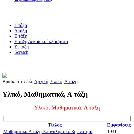
Blogs υλικό
Γ τάξη
Δ τάξη
Ε τάξη
Ε τάξη Δεκαδικοί κλάσματα
Στ τάξη
Scratch
Πιστοποίηση esafety
Βρίσκεστε εδώ:
Αρχική
Υλικό
Α τάξη
Υλικό, Μαθηματικά, Α τάξη
Υλικό, Μαθηματικά, Α τάξη
Τίτλος
Εμφανίσεις
Μαθηματικα Α τάξη-Επαναληπτικό 8η ενότητα
1931