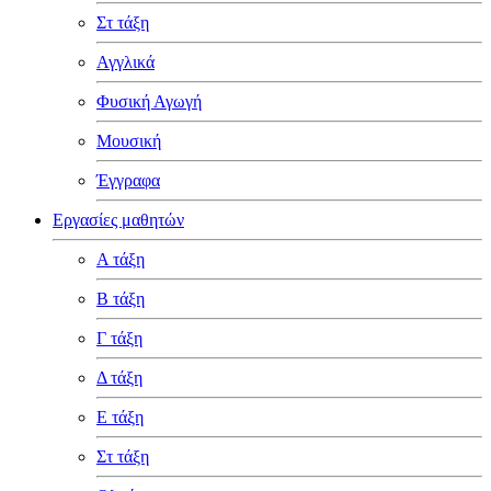
Στ τάξη
Αγγλικά
Φυσική Αγωγή
Μουσική
Έγγραφα
Εργασίες μαθητών
Α τάξη
Β τάξη
Γ τάξη
Δ τάξη
Ε τάξη
Στ τάξη