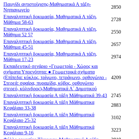
Παιχνίδι αντιστοίχισης-Μαθηματικά Α τάξη-
2850
Νηπιαγωγείο
Επαναληπτική δοκιμασία, Μαθηματικά Α τάξη,
2728
Μάθημα 58-63
Επαναληπτική δοκιμασία, Μαθηματικά Α τάξη,
2550
Μάθημα 52 57
Επαναληπτική δοκιμασία, Μαθηματικά Α τάξη,
2657
Μάθημα 45-51
Επαναληπτική δοκιμασία, Μαθηματικά Α τάξη,
2974
Μάθημα 17-23
Εκπαιδευτικό σενάριο «Γεωμετρία - Χώρος και
σχήματα Υποενότητα: ● Γεωμετρικά σχήματα
(Επίπεδα: κύκλος, τρίγωνο, τετράγωνο, ορθογώνιο -
4209
Στερεά: σφαίρα, πυραμίδα, κύβος, ορθογώνιο
στερεό, κύλινδρος)-Μαθηματικά Α΄ Δημοτικού
Επαναληπτική δοκιμασία Α τάξη Μάθηματικά 39-43
2745
Επαναληπτική δοκιμασία Α τάξη Μάθηματικα
2883
Κεφάλαιο 33-38
Επαναληπτική δοκιμασία Α τάξη Μάθηματικά
3102
Κεφάλαιο 25-32
Επαναληπτική δοκιμασία Α τάξη Μάθηματικά
3223
Κεφάλαιο 9-16