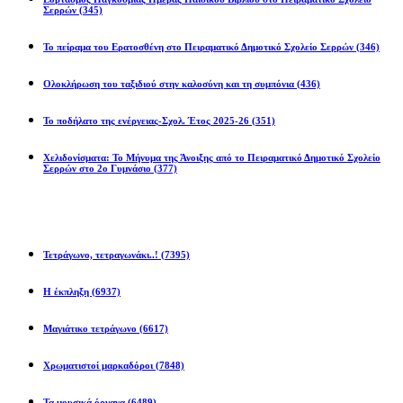
Σερρών
(345)
Το πείραμα του Ερατοσθένη στο Πειραματικό Δημοτικό Σχολείο Σερρών
(346)
Ολοκλήρωση του ταξιδιού στην καλοσύνη και τη συμπόνια
(436)
Το ποδήλατο της ενέργειας-Σχολ. Έτος 2025-26
(351)
Χελιδονίσματα: Το Μήνυμα της Άνοιξης από το Πειραματικό Δημοτικό Σχολείο
Σερρών στο 2ο Γυμνάσιο
(377)
Προβλήματα
Τετράγωνο, τετραγωνάκι..!
(7395)
Η έκπληξη
(6937)
Μαγιάτικο τετράγωνο
(6617)
Χρωματιστοί μαρκαδόροι
(7848)
Τα μουσικά όργανα
(6489)