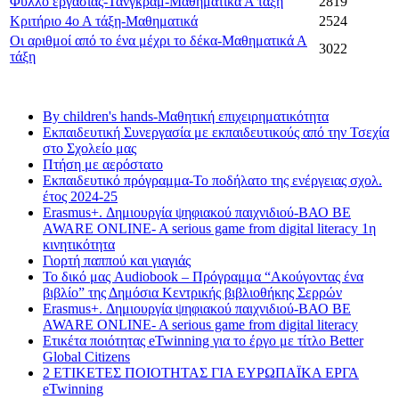
Φύλλο εργασίας-Τάνγκραμ-Μαθηματικά Α τάξη
2819
Κριτήριο 4ο Α τάξη-Μαθηματικά
2524
Οι αριθμοί από το ένα μέχρι το δέκα-Μαθηματικά Α
3022
τάξη
Τελευταία νέα
By children's hands-Μαθητική επιχειρηματικότητα
Εκπαιδευτική Συνεργασία με εκπαιδευτικούς από την Τσεχία
στο Σχολείο μας
Πτήση με αερόστατο
Εκπαιδευτικό πρόγραμμα-Το ποδήλατο της ενέργειας σχολ.
έτος 2024-25
Erasmus+. Δημιουργία ψηφιακού παιχνιδιού-ΒΑΟ BE
AWARE ONLINE- A serious game from digital literacy 1η
κινητικότητα
Γιορτή παππού και γιαγιάς
Το δικό μας Audiobook – Πρόγραμμα “Ακούγοντας ένα
βιβλίο” της Δημόσια Κεντρικής βιβλιοθήκης Σερρών
Erasmus+. Δημιουργία ψηφιακού παιχνιδιού-ΒΑΟ BE
AWARE ONLINE- A serious game from digital literacy
Ετικέτα ποιότητας eTwinning για το έργο με τίτλο Better
Global Citizens
2 ΕΤΙΚΕΤΕΣ ΠΟΙΟΤΗΤΑΣ ΓΙΑ ΕΥΡΩΠΑΪΚΑ ΕΡΓΑ
eTwinning