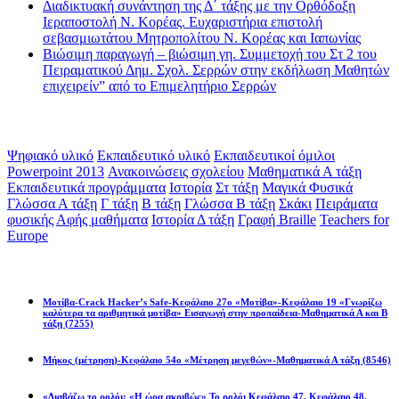
Διαδικτυακή συνάντηση της Δ΄ τάξης με την Ορθόδοξη
Ιεραποστολή Ν. Κορέας. Ευχαριστήρια επιστολή
σεβασμιωτάτου Μητροπολίτου Ν. Κορέας και Ιαπωνίας
Βιώσιμη παραγωγή – βιώσιμη γη. Συμμετοχή του Στ 2 του
Πειραματικού Δημ. Σχολ. Σερρών στην εκδήλωση Μαθητών
επιχειρείν” από το Επιμελητήριο Σερρών
Ετικέτες
Ψηφιακό υλικό
Εκπαιδευτικό υλικό
Εκπαιδευτικοί όμιλοι
Powerpoint 2013
Ανακοινώσεις σχολείου
Μαθηματικά Α τάξη
Εκπαιδευτικά προγράμματα
Ιστορία
Στ τάξη
Μαγικά Φυσικά
Γλώσσα Α τάξη
Γ τάξη
Β τάξη
Γλώσσα Β τάξη
Σκάκι
Πειράματα
φυσικής
Αφής μαθήματα
Ιστορία Δ τάξη
Γραφή Braille
Teachers for
Europe
Math games
Μοτίβα-Crack Hacker’s Safe-Κεφάλαιο 27ο «Μοτίβα»-Κεφάλαιο 19 «Γνωρίζω
καλύτερα τα αριθμητικά μοτίβα» Εισαγωγή στην προπαίδεια-Μαθηματικά Α και Β
τάξη
(7255)
Μήκος (μέτρηση)-Κεφάλαιο 54ο «Μέτρηση μεγεθών»-Μαθηματικά Α τάξη
(8546)
«Διαβάζω το ρολόι: «Η ώρα ακριβώς» Το ρολόι Κεφάλαιο 47, Κεφάλαιο 48,