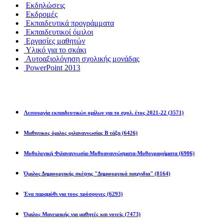
Εκδηλώσεις
Εκδρομές
Εκπαιδευτικά προγράμματα
Εκπαιδευτικοί όμιλοι
Εργασίες μαθητών
Υλικό για το σκάκι
Αυτοαξιολόγηση σχολικής μονάδας
PowerPoint 2013
Εκπ/κοί Όμιλοι
Λειτουργία εκπαιδευτικών ομίλων για το σχολ. έτος 2021-22
(3571)
Μαθητικος όμιλος φιλαναγνωσίας Β τάξη
(6426)
Μυθολογική Φιλαναγνωσία-Μυθοαναγνώσματα-Μυθογραφήματα
(6906)
Όμιλος Δημιουργικής σκέψης "Δημιουργικά παιχνιδια"
(8164)
Ένα παραμύθι για τους πρόσφυγες
(6293)
Όμιλος Μαγειρικής για μαθητές και γονείς
(7473)