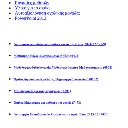
Εργασίες μαθητών
Υλικό για το σκάκι
Αυτοαξιολόγηση σχολικής μονάδας
PowerPoint 2013
Εκπ/κοί Όμιλοι
Λειτουργία εκπαιδευτικών ομίλων για το σχολ. έτος 2021-22
(3569)
Μαθητικος όμιλος φιλαναγνωσίας Β τάξη
(6425)
Μυθολογική Φιλαναγνωσία-Μυθοαναγνώσματα-Μυθογραφήματα
(6905)
Όμιλος Δημιουργικής σκέψης "Δημιουργικά παιχνιδια"
(8162)
Ένα παραμύθι για τους πρόσφυγες
(6291)
Όμιλος Μαγειρικής για μαθητές και γονείς
(7473)
Λειτουργία Εκπαιδευτικών Ομίλων για το σχολ. Έτος 2015-16
(7028)