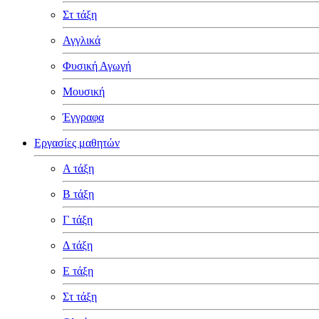
Στ τάξη
Αγγλικά
Φυσική Αγωγή
Μουσική
Έγγραφα
Εργασίες μαθητών
Α τάξη
Β τάξη
Γ τάξη
Δ τάξη
Ε τάξη
Στ τάξη