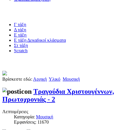
Blogs υλικό
Γ τάξη
Δ τάξη
Ε τάξη
Ε τάξη Δεκαδικοί κλάσματα
Στ τάξη
Scratch
Πιστοποίηση esafety
Βρίσκεστε εδώ:
Αρχική
Υλικό
Μουσική
Τραγούδια Χριστουγέννων,
Πρωτοχρονιάς - 2
Λεπτομέρειες
Κατηγορία:
Μουσική
Εμφανίσεις: 11670