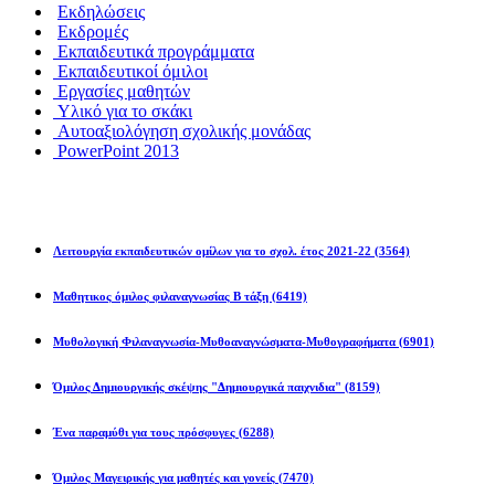
Εκδηλώσεις
Εκδρομές
Εκπαιδευτικά προγράμματα
Εκπαιδευτικοί όμιλοι
Εργασίες μαθητών
Υλικό για το σκάκι
Αυτοαξιολόγηση σχολικής μονάδας
PowerPoint 2013
Εκπ/κοί Όμιλοι
Λειτουργία εκπαιδευτικών ομίλων για το σχολ. έτος 2021-22
(3564)
Μαθητικος όμιλος φιλαναγνωσίας Β τάξη
(6419)
Μυθολογική Φιλαναγνωσία-Μυθοαναγνώσματα-Μυθογραφήματα
(6901)
Όμιλος Δημιουργικής σκέψης "Δημιουργικά παιχνιδια"
(8159)
Ένα παραμύθι για τους πρόσφυγες
(6288)
Όμιλος Μαγειρικής για μαθητές και γονείς
(7470)