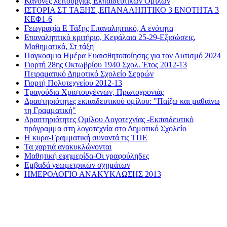
Κανόνες λειτουργίας Εκπαιδευτικών Ομίλων
ΙΣΤΟΡΙΑ ΣΤ ΤΑΞΗΣ ,ΕΠΑΝΑΛΗΠΤΙΚΟ 3 ΕΝΟΤΗΤΑ 3
ΚΕΦ1-6
Γεωγραφία Ε Τάξης Επαναληπτικό, Α ενότητα
Επαναληπτικό κριτήριο, Κεφάλαια 25-29-Εξισώσεις,
Μαθηματικά, Στ τάξη
Παγκοσμια Ημέρα Ευαισθητοποίησης για τον Αυτισμό 2024
Γιορτή 28ης Οκτωβρίου 1940 Σχολ. Έτος 2012-13
Πειραματικό Δημοτικό Σχολείο Σερρών
Γιορτή Πολυτεχνείου 2012-13
Τραγούδια Χριστουγέννων, Πρωτοχρονιάς
Δραστηριότητες εκπαιδευτικού ομίλου: "Παίζω και μαθαίνω
τη Γραμματική"
Δραστηριότητες Ομίλου Λογοτεχνίας -Εκπαιδευτικό
πρόγραμμα στη λογοτεχνία στο Δημοτικό Σχολείο
Η κυρα-Γραμματική συναντά τις ΤΠΕ
Τα χαρτιά ανακυκλώνονται
Μαθητική εφημερίδα-Οι γραφούληδες
Εμβαδά γεωμετρικών σχημάτων
ΗΜΕΡΟΛΟΓΙΟ ΑΝΑΚΥΚΛΩΣΗΣ 2013