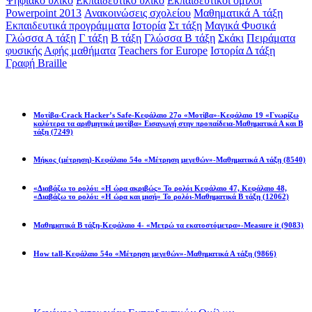
Ψηφιακό υλικό
Εκπαιδευτικό υλικό
Εκπαιδευτικοί όμιλοι
Powerpoint 2013
Ανακοινώσεις σχολείου
Μαθηματικά Α τάξη
Εκπαιδευτικά προγράμματα
Ιστορία
Στ τάξη
Μαγικά Φυσικά
Γλώσσα Α τάξη
Γ τάξη
Β τάξη
Γλώσσα Β τάξη
Σκάκι
Πειράματα
φυσικής
Αφής μαθήματα
Teachers for Europe
Ιστορία Δ τάξη
Γραφή Braille
Math games
Μοτίβα-Crack Hacker’s Safe-Κεφάλαιο 27ο «Μοτίβα»-Κεφάλαιο 19 «Γνωρίζω
καλύτερα τα αριθμητικά μοτίβα» Εισαγωγή στην προπαίδεια-Μαθηματικά Α και Β
τάξη
(7249)
Μήκος (μέτρηση)-Κεφάλαιο 54ο «Μέτρηση μεγεθών»-Μαθηματικά Α τάξη
(8540)
«Διαβάζω το ρολόι: «Η ώρα ακριβώς» Το ρολόι Κεφάλαιο 47, Κεφάλαιο 48,
«Διαβάζω το ρολόι: «Η ώρα και μισή» Το ρολόι-Μαθηματικά Β τάξη
(12062)
Μαθηματικά Β τάξη-Κεφάλαιο 4- «Μετρώ τα εκατοστόμετρα»-Measure it
(9083)
How tall-Κεφάλαιο 54ο «Μέτρηση μεγεθών»-Μαθηματικά Α τάξη
(9866)
Διαβάσατε πιο πολύ