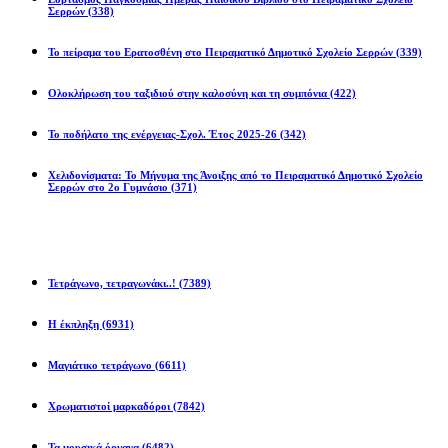
Σερρών
(338)
Το πείραμα του Ερατοσθένη στο Πειραματικό Δημοτικό Σχολείο Σερρών
(339)
Ολοκλήρωση του ταξιδιού στην καλοσύνη και τη συμπόνια
(422)
Το ποδήλατο της ενέργειας-Σχολ. Έτος 2025-26
(342)
Χελιδονίσματα: Το Μήνυμα της Άνοιξης από το Πειραματικό Δημοτικό Σχολείο
Σερρών στο 2ο Γυμνάσιο
(371)
Προβλήματα
Τετράγωνο, τετραγωνάκι..!
(7389)
Η έκπληξη
(6931)
Μαγιάτικο τετράγωνο
(6611)
Χρωματιστοί μαρκαδόροι
(7842)
Τα μουσικά όργανα
(6482)