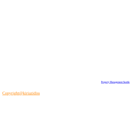
Property Management Seattle
Copyright@kiriazidiss