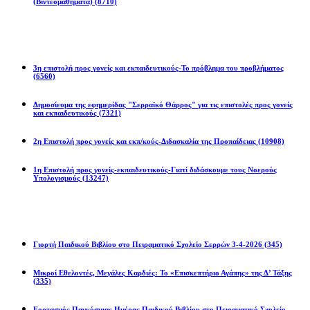
(Βιντεομαθήματα)
(8710)
Επιστολές
3η επιστολή προς γονείς και εκπαιδευτικούς-Το πρόβλημα του προβλήματος
(6560)
Δημοσίευμα της εφημερίδας "Σερραϊκό Θάρρος" για τις επιστολές προς γονείς
και εκπαιδευτικούς
(7321)
2η Eπιστολή προς γονείς και εκπ/κούς-Διδασκαλία της Προπαίδειας
(10908)
1η Επιστολή προς γονείς-εκπαιδευτικούς-Γιατί διδάσκουμε τους Νοερούς
Υπολογισμούς
(13247)
Προγράμματα
Γιορτή Παιδικού Βιβλίου στο Πειραματικό Σχολείο Σερρών 3-4-2026
(345)
Μικροί Εθελοντές, Μεγάλες Καρδιές: Το «Επισκεπτήριο Αγάπης» της Δ’ Τάξης
(335)
Εορτασμός Παγκόσμιας Ημέρας Παιδικού Βιβλίου στο Πειραματικό Σχολείο