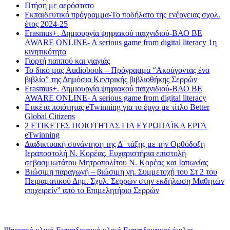
Πτήση με αερόστατο
Εκπαιδευτικό πρόγραμμα-Το ποδήλατο της ενέργειας σχολ.
έτος 2024-25
Erasmus+. Δημιουργία ψηφιακού παιχνιδιού-ΒΑΟ BE
AWARE ONLINE- A serious game from digital literacy 1η
κινητικότητα
Γιορτή παππού και γιαγιάς
Το δικό μας Audiobook – Πρόγραμμα “Ακούγοντας ένα
βιβλίο” της Δημόσια Κεντρικής βιβλιοθήκης Σερρών
Erasmus+. Δημιουργία ψηφιακού παιχνιδιού-ΒΑΟ BE
AWARE ONLINE- A serious game from digital literacy
Ετικέτα ποιότητας eTwinning για το έργο με τίτλο Better
Global Citizens
2 ΕΤΙΚΕΤΕΣ ΠΟΙΟΤΗΤΑΣ ΓΙΑ ΕΥΡΩΠΑΪΚΑ ΕΡΓΑ
eTwinning
Διαδικτυακή συνάντηση της Δ΄ τάξης με την Ορθόδοξη
Ιεραποστολή Ν. Κορέας. Ευχαριστήρια επιστολή
σεβασμιωτάτου Μητροπολίτου Ν. Κορέας και Ιαπωνίας
Βιώσιμη παραγωγή – βιώσιμη γη. Συμμετοχή του Στ 2 του
Πειραματικού Δημ. Σχολ. Σερρών στην εκδήλωση Μαθητών
επιχειρείν” από το Επιμελητήριο Σερρών
Ετικέτες