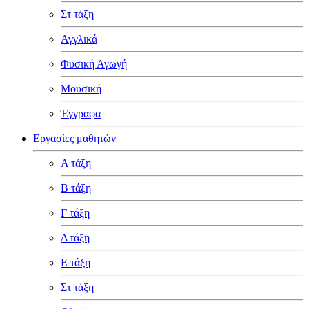
Στ τάξη
Αγγλικά
Φυσική Αγωγή
Μουσική
Έγγραφα
Εργασίες μαθητών
Α τάξη
Β τάξη
Γ τάξη
Δ τάξη
Ε τάξη
Στ τάξη